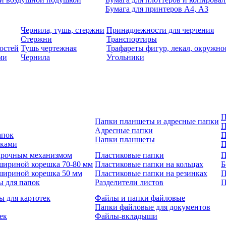
Бумага для принтеров А4, А3
Чернила, тушь, стержни
Принадлежности для черчения
Стержни
Транспортиры
остей
Тушь чертежная
Трафареты фигур, лекал, окружно
ми
Чернила
Угольники
П
Папки планшеты и адресные папки
П
Адресные папки
апок
П
Папки планшеты
зками
П
 арочным механизмом
Пластиковые папки
П
шириной корешка 70-80 мм
Пластиковые папки на кольцах
Б
шириной корешка 50 мм
Пластиковые папки на резинках
П
ы для папок
Разделители листов
П
ы для картотек
Файлы и папки файловые
Папки файловые для документов
ек
Файлы-вкладыши