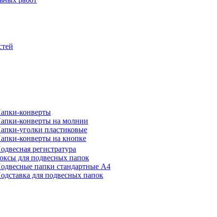
стей
апки-конверты
апки-конверты на молнии
апки-уголки пластиковые
апки-конверты на кнопке
одвесная регистратура
оксы для подвесных папок
одвесные папки стандартные А4
одставка для подвесных папок