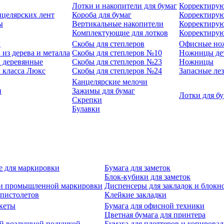
Лотки и накопители для бумаг
Корректирую
нцелярских лент
Короба для бумаг
Корректирую
ы
Вертикальные накопители
Корректирую
Комплектующие для лотков
Корректиру
ы
Скобы для степлеров
Офисные но
из дерева и металла
Скобы для степлеров №10
Ножницы де
 деревянные
Скобы для степлеров №23
Ножницы
 класса Люкс
Скобы для степлеров №24
Запасные ле
Канцелярские мелочи
и
Зажимы для бумаг
Лотки для б
Скрепки
Булавки
е для маркировки
Бумага для заметок
Блок-кубики для заметок
й и промышленной маркировки
Диспенсеры для закладок и блокн
-пистолетов
Клейкие закладки
кеты
Бумага для офисной техники
Цветная бумага для принтера
ой воздушной подушкой
Бумага для плоттеров и копирова