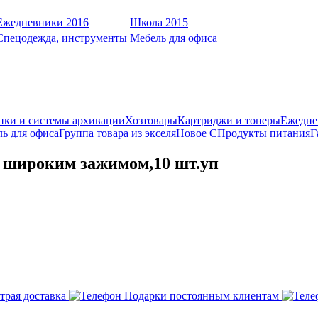
Ежедневники 2016
Школа 2015
Спецодежда, инструменты
Мебель для офиса
пки и системы архивации
Хозтовары
Картриджи и тонеры
Ежедне
ь для офиса
Группа товара из экселя
Новое С
Продукты питания
Г
с широким зажимом,10 шт.уп
трая доставка
Подарки постоянным клиентам