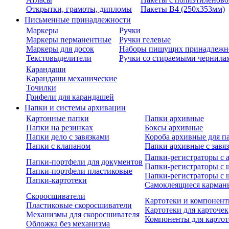
Открытки, грамоты, дипломы
Пакеты В4 (250х353мм)
Письменные принадлежности
Маркеры
Ручки
Маркеры перманентные
Ручки гелевые
Маркеры для досок
Наборы пишущих принадлежн
Текстовыделители
Ручки со стираемыми чернила
Карандаши
Карандаши механические
Точилки
Грифели для карандашей
Папки и системы архивации
Картонные папки
Папки архивные
Папки на резинках
Боксы архивные
Папки дело с завязками
Короба архивные для п
Папки с клапаном
Папки архивные с завя
Папки-регистраторы с
Папки-портфели для документов
Папки-регистраторы с 
Папки-портфели пластиковые
Папки-регистраторы с 
Папки-картотеки
Самоклеящиеся карман
Скоросшиватели
Картотеки и компонент
Пластиковые скоросшиватели
Картотеки для карточек
Механизмы для скоросшивателя
Компоненты для картот
Обложка без механизма