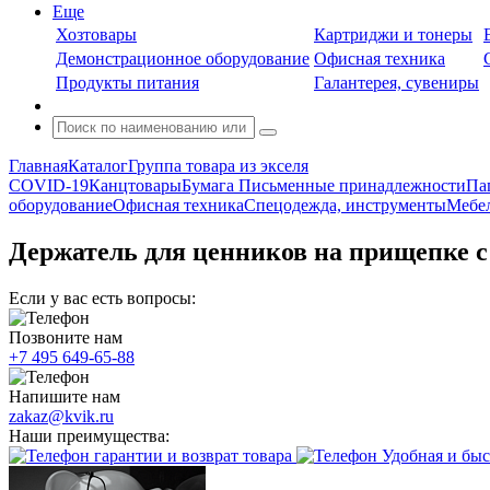
Еще
Хозтовары
Картриджи и тонеры
Демонстрационное оборудование
Офисная техника
Продукты питания
Галантерея, сувениры
Главная
Каталог
Группа товара из экселя
COVID-19
Канцтовары
Бумага
Письменные принадлежности
Па
оборудование
Офисная техника
Спецодежда, инструменты
Мебел
Держатель для ценников на прищепке 
Если у вас есть вопросы:
Позвоните нам
+7 495 649-65-88
Напишите нам
zakaz@kvik.ru
Наши преимущества:
гарантии и возврат товара
Удобная и быс