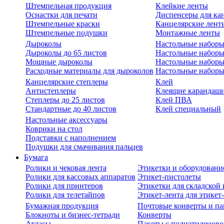
Штемпельная продукция
Клейкие ленты
Оснастки для печати
Диспенсеры для ка
Штемпельные краски
Канцелярские лент
Штемпельные подушки
Монтажные ленты
Дыроколы
Настольные набор
Дыроколы до 65 листов
Настольные наборы 
Мощные дыроколы
Настольные наборы
Расходные материалы для дыроколов
Настольные наборы
Канцелярские степлеры
Клей
Антистеплеры
Клеящие карандаш
Степлеры до 25 листов
Клей ПВА
Стандартные до 40 листов
Клей специальный
Настольные аксессуары
Коврики на стол
Подставки с наполнением
Подушки для смачивания пальцев
Бумага
Ролики и чековая лента
Этикетки и оборудовани
Ролики для кассовых аппаратов
Этикет-пистолеты
Ролики для принтеров
Этикетки для складско
Ролики для телетайпов
Этикет-лента для этикет
Бумажная продукция
Почтовые конверты и па
Блокноты и бизнес-тетради
Конверты
Атласы
Пакеты с полиэтиленов