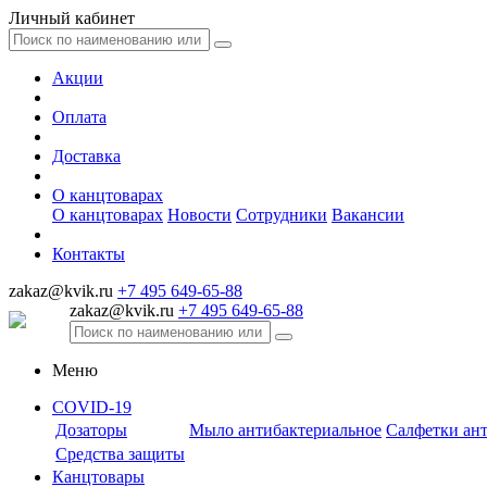
Личный кабинет
Акции
Оплата
Доставка
О канцтоварах
О канцтоварах
Новости
Сотрудники
Вакансии
Контакты
zakaz@kvik.ru
+7 495 649-65-88
zakaz@kvik.ru
+7 495 649-65-88
Меню
COVID-19
Дозаторы
Мыло антибактериальное
Салфетки ан
Средства защиты
Канцтовары