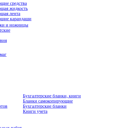
щие средства
щая жидкость
щая лента
ющие карандаши
жи и ножницы
тские
звия
умаг
Бухгалтерские бланки, книги
Бланки самокопирующие
отов
Бухгалтерские бланки
Книги учета
льных работ