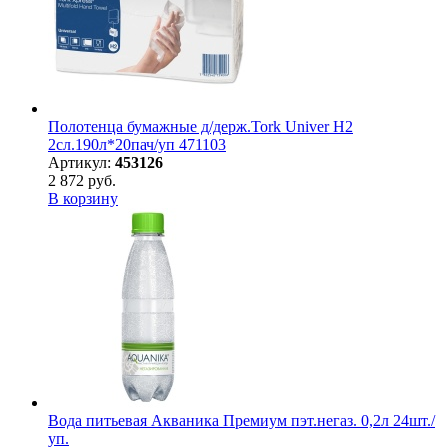
Полотенца бумажные д/держ.Tork Univer H2
2сл.190л*20пач/уп 471103
Артикул:
453126
2 872 руб.
В корзину
Вода питьевая Акваника Премиум пэт.негаз. 0,2л 24шт./
уп.