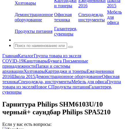
Картриджи
Ежедневники
Школа
Хозтовары
и тонеры
2016
2015
Мебель
Демонстрационное
Офисная
Спецодежда,
для
оборудование
техника
инструменты
офиса
Галантерея,
Продукты питания
сувениры
Главная
Каталог
Группа товара из экселя
COVID-19
Канцтовары
Бумага
Письменные
принадлежности
Папки и системы
архивации
Хозтовары
Картриджи и тонеры
Ежедневники
2016
Школа 2015
Демонстрационное оборудование
Офисная
техника
Спецодежда, инструменты
Мебель для офиса
Группа
товара из экселя
Новое С
Продукты питания
Галантерея,
сувениры
Гарнитура Philips SHM6103U/10
черный+ саундбар Philips SPA5210
Если у вас есть вопросы: