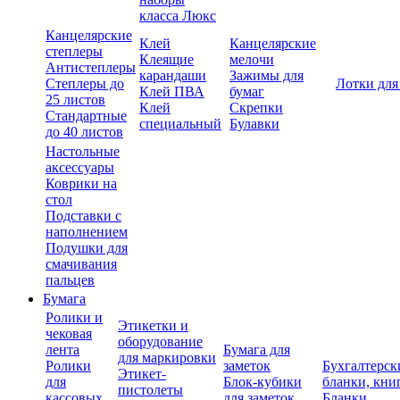
класса Люкс
Канцелярские
Клей
Канцелярские
степлеры
Клеящие
мелочи
Антистеплеры
карандаши
Зажимы для
Степлеры до
Лотки для
Клей ПВА
бумаг
25 листов
Клей
Скрепки
Стандартные
специальный
Булавки
до 40 листов
Настольные
аксессуары
Коврики на
стол
Подставки с
наполнением
Подушки для
смачивания
пальцев
Бумага
Ролики и
Этикетки и
чековая
оборудование
лента
Бумага для
для маркировки
Ролики
заметок
Бухгалтерск
Этикет-
для
Блок-кубики
бланки, кни
пистолеты
кассовых
для заметок
Бланки