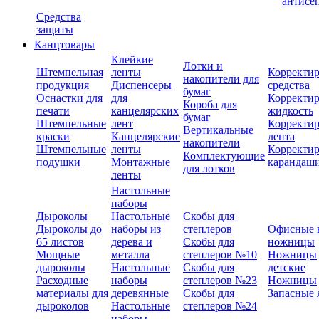
антисе
Средства
защиты
Канцтовары
Клейкие
Лотки и
Штемпельная
ленты
Корректи
накопители для
продукция
Диспенсеры
средства
бумаг
Оснастки для
для
Корректи
Короба для
печати
канцелярских
жидкость
бумаг
Штемпельные
лент
Корректи
Вертикальные
краски
Канцелярские
лента
накопители
Штемпельные
ленты
Корректи
Комплектующие
подушки
Монтажные
карандаш
для лотков
ленты
Настольные
наборы
Дыроколы
Настольные
Скобы для
Дыроколы до
наборы из
степлеров
Офисные 
65 листов
дерева и
Скобы для
ножницы
Мощные
металла
степлеров №10
Ножницы
дыроколы
Настольные
Скобы для
детские
Расходные
наборы
степлеров №23
Ножницы
материалы для
деревянные
Скобы для
Запасные 
дыроколов
Настольные
степлеров №24
наборы