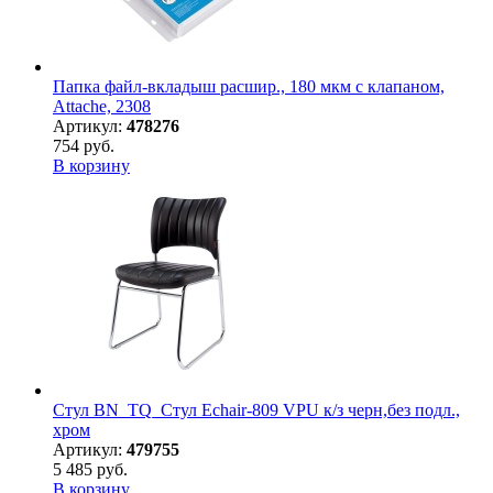
Папка файл-вкладыш расшир., 180 мкм с клапаном,
Attache, 2308
Артикул:
478276
754 руб.
В корзину
Стул BN_TQ_Стул Echair-809 VPU к/з черн,без подл.,
хром
Артикул:
479755
5 485 руб.
В корзину