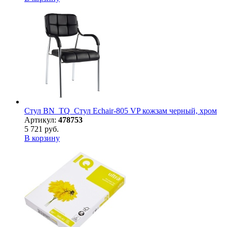
Стул BN_TQ_Стул Echair-805 VP кожзам черный, хром
Артикул:
478753
5 721 руб.
В корзину