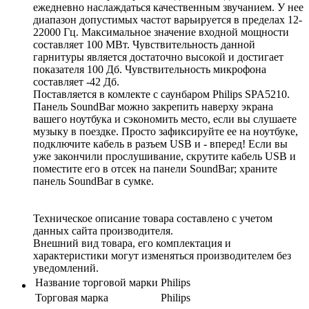
ежедневно наслаждаться качественным звучанием. У нее
диапазон допустимых частот варьируется в пределах 12-
22000 Гц. Максимальное значение входной мощности
составляет 100 МВт. Чувствительность данной
гарнитуры является достаточно высокой и достигает
показателя 100 Дб. Чувствительность микрофона
составляет -42 Дб.
Поставляется в комлекте с саунбаром Philips SPA5210.
Панель SoundBar можно закрепить наверху экрана
вашего ноутбука и сэкономить место, если вы слушаете
музыку в поездке. Просто зафиксируйте ее на ноутбуке,
подключите кабель в разъем USB и - вперед! Если вы
уже закончили прослушивание, скрутите кабель USB и
поместите его в отсек на панели SoundBar; храните
панель SoundBar в сумке.
Техническое описание товара составлено с учетом
данных сайта производителя.
Внешний вид товара, его комплектация и
характеристики могут изменяться производителем без
уведомлений.
Название торговой марки
Philips
Торговая марка
Philips