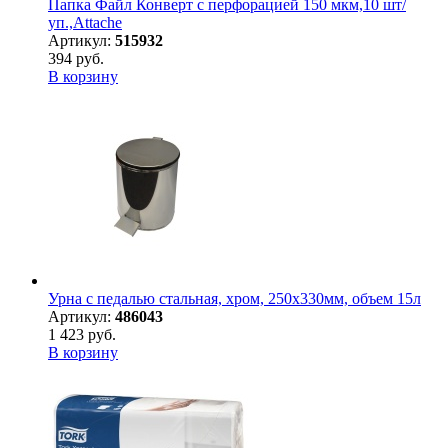
Папка Файл Конверт с перфорацией 150 мкм,10 шт/
уп.,Attache
Артикул:
515932
394 руб.
В корзину
Урна с педалью стальная, хром, 250х330мм, объем 15л
Артикул:
486043
1 423 руб.
В корзину