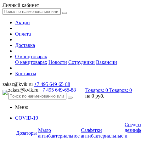
Личный кабинет
Акции
Оплата
Доставка
О канцтоварах
О канцтоварах
Новости
Сотрудники
Вакансии
Контакты
zakaz@kvik.ru
+7 495 649-65-88
zakaz@kvik.ru
+7 495 649-65-88
Товаров:
0
Товаров:
0
на
0 руб.
Меню
COVID-19
Средст
Мыло
Салфетки
дезинф
Дозаторы
антибактериальное
антибактериальные
и