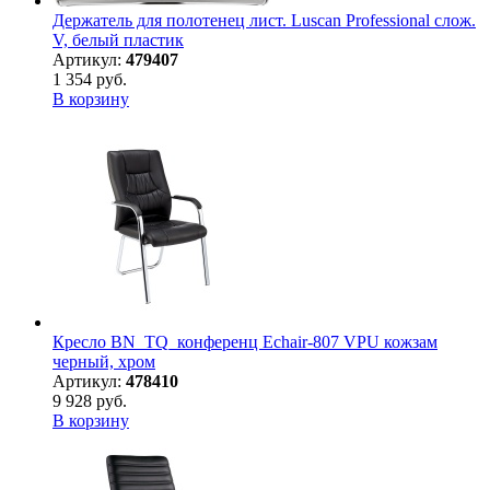
Держатель для полотенец лист. Luscan Professional слож.
V, белый пластик
Артикул:
479407
1 354 руб.
В корзину
Кресло BN_TQ_конференц Echair-807 VPU кожзам
черный, хром
Артикул:
478410
9 928 руб.
В корзину