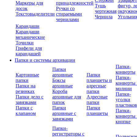
Стержни
Трафаре
Маркеры для
принадлежностей
Тушь
фигур, л
досок
Ручки со
чертежная
окружно
Текстовыделители
стираемыми
Чернила
Угольни
чернилами
Карандаши
Карандаши
механические
Точилки
Грифели для
карандашей
Папки и системы архивации
Папки-
Папки
конверты
Картонные
архивные
Папки
Папки-
папки
Боксы
планшеты и
конверты 
Папки на
архивные
адресные
молнии
резинках
Короба
папки
Папки-
Папки дело с
архивные для
Адресные
уголки
завязками
папок
папки
пластико
Папки с
Папки
Папки
Папки-
клапаном
архивные с
планшеты
конверты 
завязками
кнопке
Папки-
регистраторы с
Подвесна