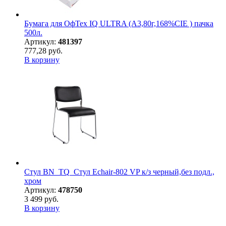
Бумага для ОфТех IQ ULTRA (А3,80г,168%CIE ) пачка
500л.
Артикул:
481397
777,28 руб.
В корзину
Стул BN_TQ_Стул Echair-802 VP к/з черный,без подл.,
хром
Артикул:
478750
3 499 руб.
В корзину