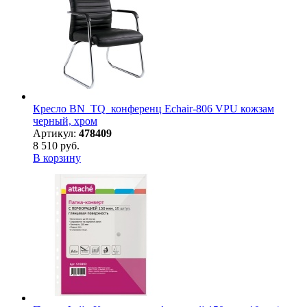
Кресло BN_TQ_конференц Echair-806 VPU кожзам
черный, хром
Артикул:
478409
8 510 руб.
В корзину