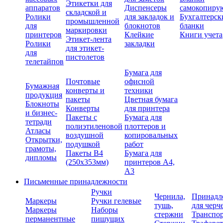
Этикетки для
аппаратов
Диспенсеры
самокопиру
складской и
Ролики
для закладок и
Бухгалтерск
промышленной
для
блокнотов
бланки
маркировки
принтеров
Клейкие
Книги учета
Этикет-лента
Ролики
закладки
для этикет-
для
пистолетов
телетайпов
Бумага для
Почтовые
офисной
Бумажная
конверты и
техники
продукция
пакеты
Цветная бумага
Блокноты
Конверты
для принтера
и бизнес-
Пакеты с
Бумага для
тетради
полиэтиленовой
плоттеров и
Атласы
воздушной
копировальных
Открытки,
подушкой
работ
грамоты,
Пакеты В4
Бумага для
дипломы
(250х353мм)
принтеров А4,
А3
Письменные принадлежности
Ручки
Чернила,
Принадл
Маркеры
Ручки гелевые
тушь,
для черч
Маркеры
Наборы
стержни
Транспо
перманентные
пишущих