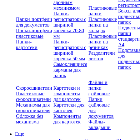
арочным
регистрат
механизмом
Пластиковые
Боксы для
Папки-
папки
подвесны
Папки-портфели
регистраторы с
Пластиковые
папок
для документов
шириной
папки на
Подвесны
Папки-портфели
корешка 70-80
кольцах
папки
пластиковые
мм
Пластиковые
стандарт
Папки-
Папки-
папки на
А4
картотеки
регистраторы с
резинках
Подставк
шириной
Разделители
для
корешка 50 мм
листов
подвесны
Самоклеящиеся
папок
карманы для
папок
Файлы и
Скоросшиватели
Картотеки и
папки
Пластиковые
компоненты
файловые
скоросшиватели
для картотек
Папки
Механизмы для
Картотеки для
файловые
скоросшивателя
карточек
для
Обложка без
Компоненты
документов
механизма
для картотек
Файлы-
вкладыши
Еще