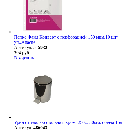
Папка Файл Конверт с перфорацией 150 мкм,10 шт/
уп.,Attache
Артикул:
515932
394 руб.
В корзину
Урна с педалью стальная, хром, 250х330мм, объем 15л
Артикул:
486043