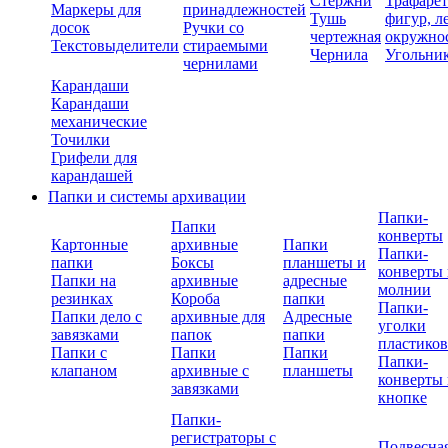
Стержни
Трафаре
Маркеры для
принадлежностей
Тушь
фигур, л
досок
Ручки со
чертежная
окружно
Текстовыделители
стираемыми
Чернила
Угольни
чернилами
Карандаши
Карандаши
механические
Точилки
Грифели для
карандашей
Папки и системы архивации
Папки-
Папки
конверты
Картонные
архивные
Папки
Папки-
папки
Боксы
планшеты и
конверты 
Папки на
архивные
адресные
молнии
резинках
Короба
папки
Папки-
Папки дело с
архивные для
Адресные
уголки
завязками
папок
папки
пластико
Папки с
Папки
Папки
Папки-
клапаном
архивные с
планшеты
конверты 
завязками
кнопке
Папки-
регистраторы с
Подвесна