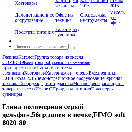
Картриджи
Ежедневники
Школа
Хозтовары
и тонеры
2016
2015
Мебель
Демонстрационное
Офисная
Спецодежда,
для
оборудование
техника
инструменты
офиса
Галантерея,
Продукты питания
сувениры
Главная
Каталог
Группа товара из экселя
COVID-19
Канцтовары
Бумага
Письменные
принадлежности
Папки и системы
архивации
Хозтовары
Картриджи и тонеры
Ежедневники
2016
Школа 2015
Демонстрационное оборудование
Офисная
техника
Спецодежда, инструменты
Мебель для офиса
Группа
товара из экселя
Новое С
Продукты питания
Галантерея,
сувениры
Глина полимерная серый
дельфин,56гр,запек в печке,FIMO soft
8020-80