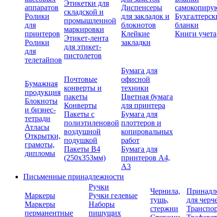
Этикетки для
аппаратов
Диспенсеры
самокопиру
складской и
Ролики
для закладок и
Бухгалтерск
промышленной
для
блокнотов
бланки
маркировки
принтеров
Клейкие
Книги учета
Этикет-лента
Ролики
закладки
для этикет-
для
пистолетов
телетайпов
Бумага для
Почтовые
офисной
Бумажная
конверты и
техники
продукция
пакеты
Цветная бумага
Блокноты
Конверты
для принтера
и бизнес-
Пакеты с
Бумага для
тетради
полиэтиленовой
плоттеров и
Атласы
воздушной
копировальных
Открытки,
подушкой
работ
грамоты,
Пакеты В4
Бумага для
дипломы
(250х353мм)
принтеров А4,
А3
Письменные принадлежности
Ручки
Чернила,
Принадл
Маркеры
Ручки гелевые
тушь,
для черч
Маркеры
Наборы
стержни
Транспо
перманентные
пишущих