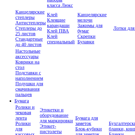
класса Люкс
Канцелярские
Клей
Канцелярские
степлеры
Клеящие
мелочи
Антистеплеры
карандаши
Зажимы для
Степлеры до
Лотки для
Клей ПВА
бумаг
25 листов
Клей
Скрепки
Стандартные
специальный
Булавки
до 40 листов
Настольные
аксессуары
Коврики на
стол
Подставки с
наполнением
Подушки для
смачивания
пальцев
Бумага
Ролики и
Этикетки и
чековая
оборудование
лента
Бумага для
для маркировки
Ролики
заметок
Бухгалтерск
Этикет-
для
Блок-кубики
бланки, кни
пистолеты
кассовых
для заметок
Бланки