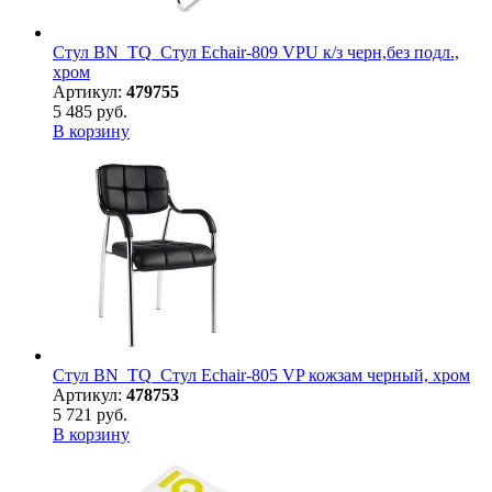
Стул BN_TQ_Стул Echair-809 VPU к/з черн,без подл.,
хром
Артикул:
479755
5 485 руб.
В корзину
Стул BN_TQ_Стул Echair-805 VP кожзам черный, хром
Артикул:
478753
5 721 руб.
В корзину