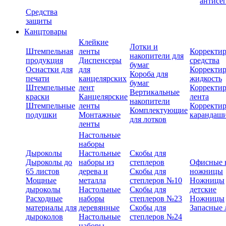
антисе
Средства
защиты
Канцтовары
Клейкие
Лотки и
Штемпельная
ленты
Корректи
накопители для
продукция
Диспенсеры
средства
бумаг
Оснастки для
для
Корректи
Короба для
печати
канцелярских
жидкость
бумаг
Штемпельные
лент
Корректи
Вертикальные
краски
Канцелярские
лента
накопители
Штемпельные
ленты
Корректи
Комплектующие
подушки
Монтажные
карандаш
для лотков
ленты
Настольные
наборы
Дыроколы
Настольные
Скобы для
Дыроколы до
наборы из
степлеров
Офисные 
65 листов
дерева и
Скобы для
ножницы
Мощные
металла
степлеров №10
Ножницы
дыроколы
Настольные
Скобы для
детские
Расходные
наборы
степлеров №23
Ножницы
материалы для
деревянные
Скобы для
Запасные 
дыроколов
Настольные
степлеров №24
наборы