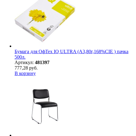
Бумага для ОфТех IQ ULTRA (А3,80г,168%CIE ) пачка
500л.
Артикул:
481397
777,28 руб.
В корзину