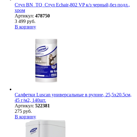
Стул BN_TQ_Стул Echair-802 VP к/з черный,без подл.,
хром
Артикул:
478750
3 499 руб.
В корзину
Салфетки Luscan универсальные в рулоне, 25,5х20.5см,
45 г/м2, 140шт.
Артикул:
522381
275 руб.
В корзину