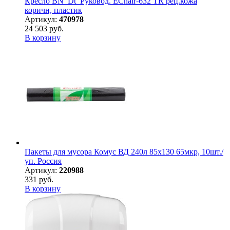
Кресло BN_Dt_Руковод. EChair-632 TR рец.кожа
коричн, пластик
Артикул:
470978
24 503 руб.
В корзину
Пакеты для мусора Комус ВД 240л 85х130 65мкр, 10шт./
уп. Россия
Артикул:
220988
331 руб.
В корзину