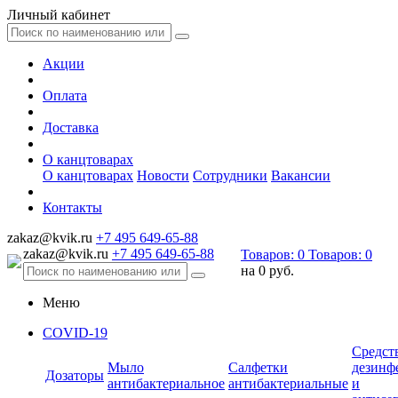
Личный кабинет
Акции
Оплата
Доставка
О канцтоварах
О канцтоварах
Новости
Сотрудники
Вакансии
Контакты
zakaz@kvik.ru
+7 495 649-65-88
zakaz@kvik.ru
+7 495 649-65-88
Товаров:
0
Товаров:
0
на
0 руб.
Меню
COVID-19
Средст
Мыло
Салфетки
дезинф
Дозаторы
антибактериальное
антибактериальные
и