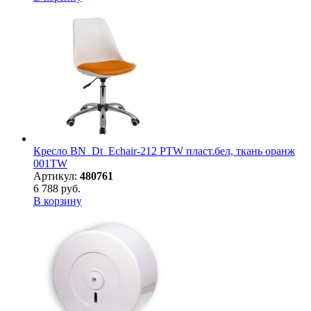
Кресло BN_Dt_Echair-212 PTW пласт.бел, ткань оранж
001TW
Артикул:
480761
6 788 руб.
В корзину