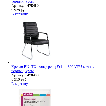
черный, хром
Артикул:
478410
9 928 руб.
В корзину
Кресло BN_TQ_конференц Echair-806 VPU кожзам
черный, хром
Артикул:
478409
8 510 руб.
В корзину