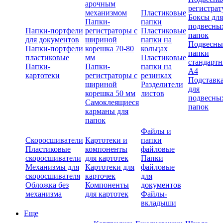
арочным
регистрат
механизмом
Пластиковые
Боксы для
Папки-
папки
подвесны
Папки-портфели
регистраторы с
Пластиковые
папок
для документов
шириной
папки на
Подвесны
Папки-портфели
корешка 70-80
кольцах
папки
пластиковые
мм
Пластиковые
стандарт
Папки-
Папки-
папки на
А4
картотеки
регистраторы с
резинках
Подставк
шириной
Разделители
для
корешка 50 мм
листов
подвесны
Самоклеящиеся
папок
карманы для
папок
Файлы и
Скоросшиватели
Картотеки и
папки
Пластиковые
компоненты
файловые
скоросшиватели
для картотек
Папки
Механизмы для
Картотеки для
файловые
скоросшивателя
карточек
для
Обложка без
Компоненты
документов
механизма
для картотек
Файлы-
вкладыши
Еще