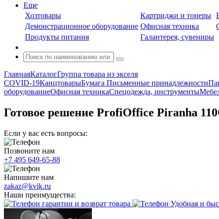
Еще
Хозтовары
Картриджи и тонеры
Демонстрационное оборудование
Офисная техника
Продукты питания
Галантерея, сувениры
Главная
Каталог
Группа товара из экселя
COVID-19
Канцтовары
Бумага
Письменные принадлежности
Па
оборудование
Офисная техника
Спецодежда, инструменты
Мебел
Готовое решение ProfiOffice Piranha 1
Если у вас есть вопросы:
Позвоните нам
+7 495 649-65-88
Напишите нам
zakaz@kvik.ru
Наши преимущества:
гарантии и возврат товара
Удобная и быс