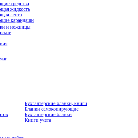
щие средства
щая жидкость
щая лента
ющие карандаши
жи и ножницы
тские
звия
умаг
Бухгалтерские бланки, книги
Бланки самокопирующие
отов
Бухгалтерские бланки
Книги учета
льных работ