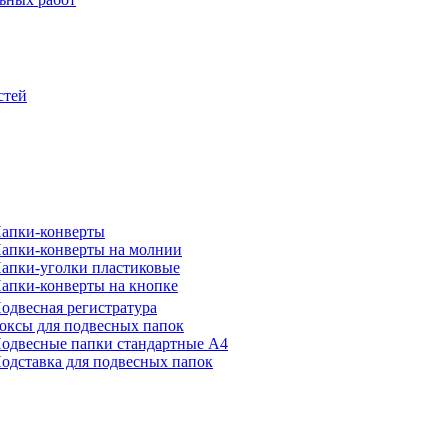
стей
апки-конверты
апки-конверты на молнии
апки-уголки пластиковые
апки-конверты на кнопке
одвесная регистратура
оксы для подвесных папок
одвесные папки стандартные А4
одставка для подвесных папок