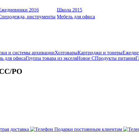
Ежедневники 2016
Школа 2015
Спецодежда, инструменты
Мебель для офиса
пки и системы архивации
Хозтовары
Картриджи и тонеры
Ежедне
ь для офиса
Группа товара из экселя
Новое С
Продукты питания
Г
10СС/PO
трая доставка
Подарки постоянным клиентам