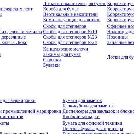
Лотки и накопители для бумаг
Корректирую
нцелярских лент
Короба для бумаг
Корректирую
ы
Вертикальные накопители
Корректирую
Комплектующие для лотков
Корректиру
ы
Скобы для степлеров
Офисные но
из дерева и металла
Скобы для степлеров №10
Ножницы де
 деревянные
Скобы для степлеров №23
Ножницы
 класса Люкс
Скобы для степлеров №24
Запасные ле
Канцелярские мелочи
и
Зажимы для бумаг
Лотки для б
Скрепки
Булавки
е для маркировки
Бумага для заметок
Блок-кубики для заметок
й и промышленной маркировки
Диспенсеры для закладок и блокн
-пистолетов
Клейкие закладки
кеты
Бумага для офисной техники
Цветная бумага для принтера
ой воздушной подушкой
Бумага для плоттеров и копирова