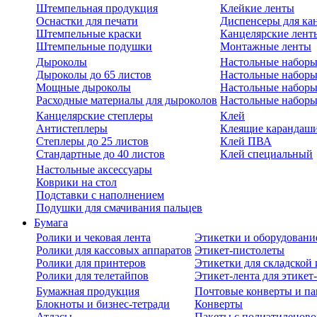
Штемпельная продукция
Клейкие ленты
Оснастки для печати
Диспенсеры для ка
Штемпельные краски
Канцелярские лент
Штемпельные подушки
Монтажные ленты
Дыроколы
Настольные набор
Дыроколы до 65 листов
Настольные наборы 
Мощные дыроколы
Настольные наборы
Расходные материалы для дыроколов
Настольные наборы
Канцелярские степлеры
Клей
Антистеплеры
Клеящие карандаш
Степлеры до 25 листов
Клей ПВА
Стандартные до 40 листов
Клей специальный
Настольные аксессуары
Коврики на стол
Подставки с наполнением
Подушки для смачивания пальцев
Бумага
Ролики и чековая лента
Этикетки и оборудовани
Ролики для кассовых аппаратов
Этикет-пистолеты
Ролики для принтеров
Этикетки для складско
Ролики для телетайпов
Этикет-лента для этикет
Бумажная продукция
Почтовые конверты и па
Блокноты и бизнес-тетради
Конверты
Атласы
Пакеты с полиэтиленов