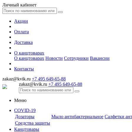
Личный кабинет
Акции
Оплата
Доставка
О канцтоварах
О канцтоварах
Новости
Сотрудники
Вакансии
Контакты
zakaz@kvik.ru
+7 495 649-65-88
zakaz@kvik.ru
+7 495 649-65-88
Меню
COVID-19
Дозаторы
Мыло антибактериальное
Салфетки ан
Средства защиты
Канцтовары