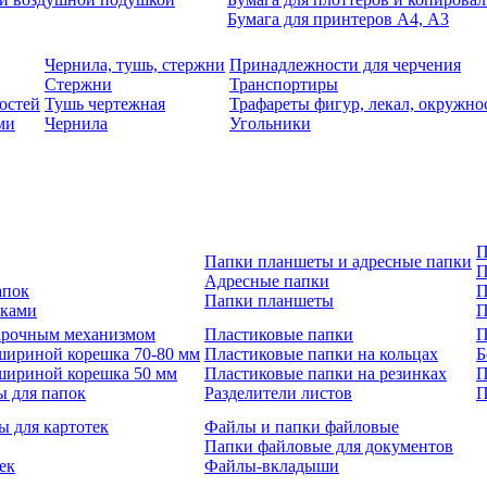
Бумага для принтеров А4, А3
Чернила, тушь, стержни
Принадлежности для черчения
Стержни
Транспортиры
остей
Тушь чертежная
Трафареты фигур, лекал, окружно
ми
Чернила
Угольники
П
Папки планшеты и адресные папки
П
Адресные папки
апок
П
Папки планшеты
зками
П
 арочным механизмом
Пластиковые папки
П
шириной корешка 70-80 мм
Пластиковые папки на кольцах
Б
шириной корешка 50 мм
Пластиковые папки на резинках
П
ы для папок
Разделители листов
П
ы для картотек
Файлы и папки файловые
Папки файловые для документов
ек
Файлы-вкладыши