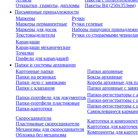
Открытки, грамоты, дипломы
Пакеты В4 (250х353мм)
Письменные принадлежности
Маркеры
Ручки
Маркеры перманентные
Ручки гелевые
Маркеры для досок
Наборы пишущих принадлежн
Текстовыделители
Ручки со стираемыми чернила
Карандаши
Карандаши механические
Точилки
Грифели для карандашей
Папки и системы архивации
Картонные папки
Папки архивные
Папки на резинках
Боксы архивные
Папки дело с завязками
Короба архивные для п
Папки с клапаном
Папки архивные с завя
Папки-регистраторы с
Папки-портфели для документов
Папки-регистраторы с 
Папки-портфели пластиковые
Папки-регистраторы с 
Папки-картотеки
Самоклеящиеся карман
Скоросшиватели
Картотеки и компонент
Пластиковые скоросшиватели
Картотеки для карточек
Механизмы для скоросшивателя
Компоненты для картот
Обложка без механизма