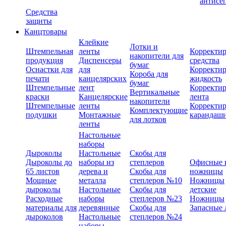
антисе
Средства
защиты
Канцтовары
Клейкие
Лотки и
Штемпельная
ленты
Корректи
накопители для
продукция
Диспенсеры
средства
бумаг
Оснастки для
для
Корректи
Короба для
печати
канцелярских
жидкость
бумаг
Штемпельные
лент
Корректи
Вертикальные
краски
Канцелярские
лента
накопители
Штемпельные
ленты
Корректи
Комплектующие
подушки
Монтажные
карандаш
для лотков
ленты
Настольные
наборы
Дыроколы
Настольные
Скобы для
Дыроколы до
наборы из
степлеров
Офисные 
65 листов
дерева и
Скобы для
ножницы
Мощные
металла
степлеров №10
Ножницы
дыроколы
Настольные
Скобы для
детские
Расходные
наборы
степлеров №23
Ножницы
материалы для
деревянные
Скобы для
Запасные 
дыроколов
Настольные
степлеров №24
наборы