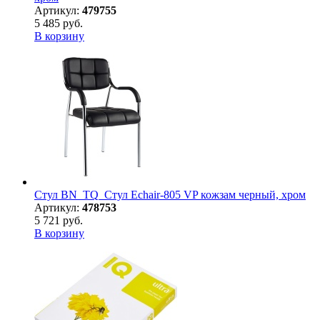
Артикул:
479755
5 485 руб.
В корзину
Стул BN_TQ_Стул Echair-805 VP кожзам черный, хром
Артикул:
478753
5 721 руб.
В корзину