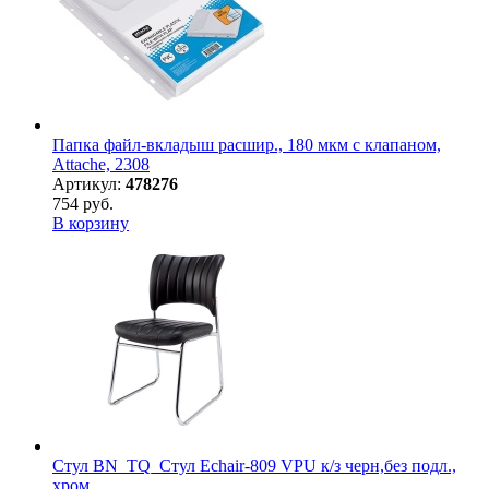
Папка файл-вкладыш расшир., 180 мкм с клапаном,
Attache, 2308
Артикул:
478276
754 руб.
В корзину
Стул BN_TQ_Стул Echair-809 VPU к/з черн,без подл.,
хром