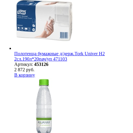
Полотенца бумажные д/держ.Tork Univer H2
2сл.190л*20пач/уп 471103
Артикул:
453126
2 872 руб.
В корзину