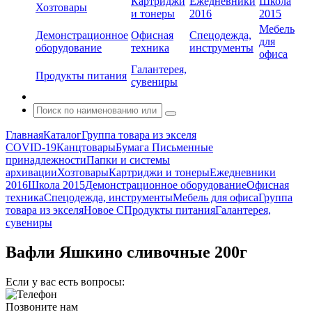
Картриджи
Ежедневники
Школа
Хозтовары
и тонеры
2016
2015
Мебель
Демонстрационное
Офисная
Спецодежда,
для
оборудование
техника
инструменты
офиса
Галантерея,
Продукты питания
сувениры
Главная
Каталог
Группа товара из экселя
COVID-19
Канцтовары
Бумага
Письменные
принадлежности
Папки и системы
архивации
Хозтовары
Картриджи и тонеры
Ежедневники
2016
Школа 2015
Демонстрационное оборудование
Офисная
техника
Спецодежда, инструменты
Мебель для офиса
Группа
товара из экселя
Новое С
Продукты питания
Галантерея,
сувениры
Вафли Яшкино сливочные 200г
Если у вас есть вопросы:
Позвоните нам