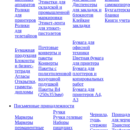
Этикетки для
аппаратов
Диспенсеры
самокопиру
складской и
Ролики
для закладок и
Бухгалтерск
промышленной
для
блокнотов
бланки
маркировки
принтеров
Клейкие
Книги учета
Этикет-лента
Ролики
закладки
для этикет-
для
пистолетов
телетайпов
Бумага для
Почтовые
офисной
Бумажная
конверты и
техники
продукция
пакеты
Цветная бумага
Блокноты
Конверты
для принтера
и бизнес-
Пакеты с
Бумага для
тетради
полиэтиленовой
плоттеров и
Атласы
воздушной
копировальных
Открытки,
подушкой
работ
грамоты,
Пакеты В4
Бумага для
дипломы
(250х353мм)
принтеров А4,
А3
Письменные принадлежности
Ручки
Чернила,
Принадл
Маркеры
Ручки гелевые
тушь,
для черч
Маркеры
Наборы
стержни
Транспо
перманентные
пишущих