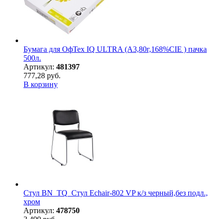
Бумага для ОфТех IQ ULTRA (А3,80г,168%CIE ) пачка
500л.
Артикул:
481397
777,28 руб.
В корзину
Стул BN_TQ_Стул Echair-802 VP к/з черный,без подл.,
хром
Артикул:
478750