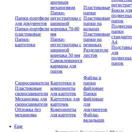
арочным
регистрат
механизмом
Пластиковые
Боксы для
Папки-
папки
подвесны
Папки-портфели
регистраторы с
Пластиковые
папок
для документов
шириной
папки на
Подвесны
Папки-портфели
корешка 70-80
кольцах
папки
пластиковые
мм
Пластиковые
стандарт
Папки-
Папки-
папки на
А4
картотеки
регистраторы с
резинках
Подставк
шириной
Разделители
для
корешка 50 мм
листов
подвесны
Самоклеящиеся
папок
карманы для
папок
Файлы и
Скоросшиватели
Картотеки и
папки
Пластиковые
компоненты
файловые
скоросшиватели
для картотек
Папки
Механизмы для
Картотеки для
файловые
скоросшивателя
карточек
для
Обложка без
Компоненты
документов
механизма
для картотек
Файлы-
вкладыши
Еще