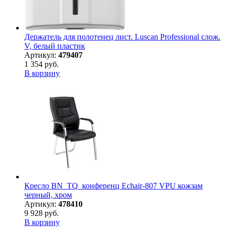
Держатель для полотенец лист. Luscan Professional слож.
V, белый пластик
Артикул:
479407
1 354 руб.
В корзину
Кресло BN_TQ_конференц Echair-807 VPU кожзам
черный, хром
Артикул:
478410
9 928 руб.
В корзину