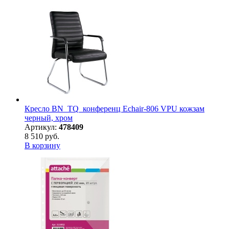
Кресло BN_TQ_конференц Echair-806 VPU кожзам
черный, хром
Артикул:
478409
8 510 руб.
В корзину