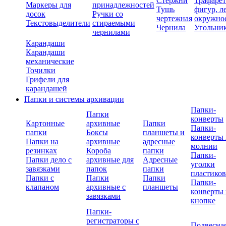
Стержни
Трафаре
Маркеры для
принадлежностей
Тушь
фигур, л
досок
Ручки со
чертежная
окружно
Текстовыделители
стираемыми
Чернила
Угольни
чернилами
Карандаши
Карандаши
механические
Точилки
Грифели для
карандашей
Папки и системы архивации
Папки-
Папки
конверты
Картонные
архивные
Папки
Папки-
папки
Боксы
планшеты и
конверты 
Папки на
архивные
адресные
молнии
резинках
Короба
папки
Папки-
Папки дело с
архивные для
Адресные
уголки
завязками
папок
папки
пластико
Папки с
Папки
Папки
Папки-
клапаном
архивные с
планшеты
конверты 
завязками
кнопке
Папки-
регистраторы с
Подвесна