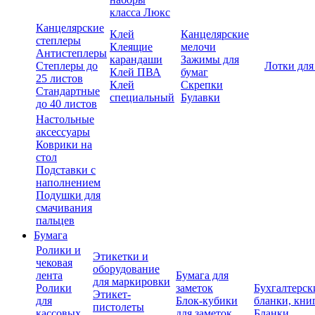
класса Люкс
Канцелярские
Клей
Канцелярские
степлеры
Клеящие
мелочи
Антистеплеры
карандаши
Зажимы для
Степлеры до
Лотки для
Клей ПВА
бумаг
25 листов
Клей
Скрепки
Стандартные
специальный
Булавки
до 40 листов
Настольные
аксессуары
Коврики на
стол
Подставки с
наполнением
Подушки для
смачивания
пальцев
Бумага
Ролики и
Этикетки и
чековая
оборудование
лента
Бумага для
для маркировки
Ролики
заметок
Бухгалтерск
Этикет-
для
Блок-кубики
бланки, кни
пистолеты
кассовых
для заметок
Бланки