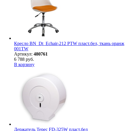
Кресло BN_Dt_Echair-212 PTW пласт.бел, ткань оранж
001TW
Артикул:
480761
6 788 руб.
В корзину
Держатель Терес FD-325W пласт.бел