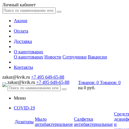
Личный кабинет
Акции
Оплата
Доставка
О канцтоварах
О канцтоварах
Новости
Сотрудники
Вакансии
Контакты
zakaz@kvik.ru
+7 495 649-65-88
zakaz@kvik.ru
+7 495 649-65-88
Товаров:
0
Товаров:
0
на
0 руб.
Меню
COVID-19
Средст
Мыло
Салфетки
дезинф
Дозаторы
антибактериальное
антибактериальные
и