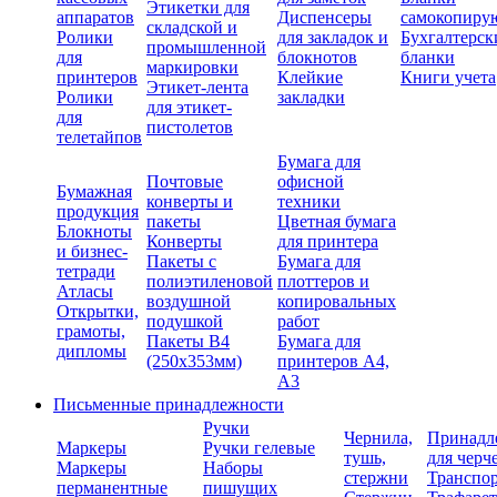
Этикетки для
аппаратов
Диспенсеры
самокопиру
складской и
Ролики
для закладок и
Бухгалтерск
промышленной
для
блокнотов
бланки
маркировки
принтеров
Клейкие
Книги учета
Этикет-лента
Ролики
закладки
для этикет-
для
пистолетов
телетайпов
Бумага для
Почтовые
офисной
Бумажная
конверты и
техники
продукция
пакеты
Цветная бумага
Блокноты
Конверты
для принтера
и бизнес-
Пакеты с
Бумага для
тетради
полиэтиленовой
плоттеров и
Атласы
воздушной
копировальных
Открытки,
подушкой
работ
грамоты,
Пакеты В4
Бумага для
дипломы
(250х353мм)
принтеров А4,
А3
Письменные принадлежности
Ручки
Чернила,
Принадл
Маркеры
Ручки гелевые
тушь,
для черч
Маркеры
Наборы
стержни
Транспо
перманентные
пишущих