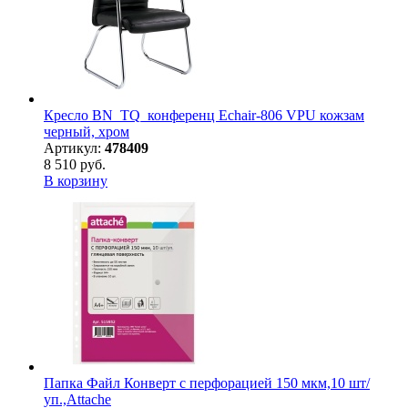
Кресло BN_TQ_конференц Echair-806 VPU кожзам
черный, хром
Артикул:
478409
8 510 руб.
В корзину
Папка Файл Конверт с перфорацией 150 мкм,10 шт/
уп.,Attache