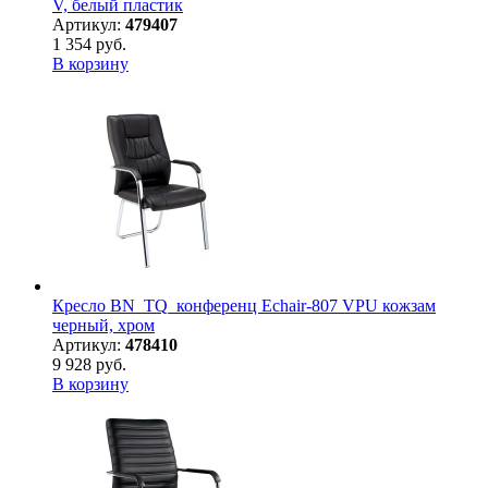
V, белый пластик
Артикул:
479407
1 354 руб.
В корзину
Кресло BN_TQ_конференц Echair-807 VPU кожзам
черный, хром
Артикул:
478410
9 928 руб.
В корзину