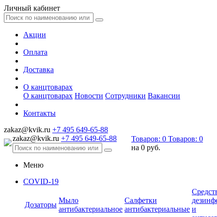
Личный кабинет
Акции
Оплата
Доставка
О канцтоварах
О канцтоварах
Новости
Сотрудники
Вакансии
Контакты
zakaz@kvik.ru
+7 495 649-65-88
zakaz@kvik.ru
+7 495 649-65-88
Товаров:
0
Товаров:
0
на
0 руб.
Меню
COVID-19
Средст
Мыло
Салфетки
дезинф
Дозаторы
антибактериальное
антибактериальные
и