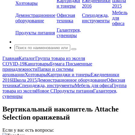
Картриджи
Ежедневники
Школа
Хозтовары
и тонеры
2016
2015
Мебель
Демонстрационное
Офисная
Спецодежда,
для
оборудование
техника
инструменты
офиса
Галантерея,
Продукты питания
сувениры
Главная
Каталог
Группа товара из экселя
COVID-19
Канцтовары
Бумага
Письменные
принадлежности
Папки и системы
архивации
Хозтовары
Картриджи и тонеры
Ежедневники
2016
Школа 2015
Демонстрационное оборудование
Офисная
техника
Спецодежда, инструменты
Мебель для офиса
Группа
товара из экселя
Новое С
Продукты питания
Галантерея,
сувениры
Вертикальный накопитель Attache
Selection оранжевый
Если у вас есть вопросы: