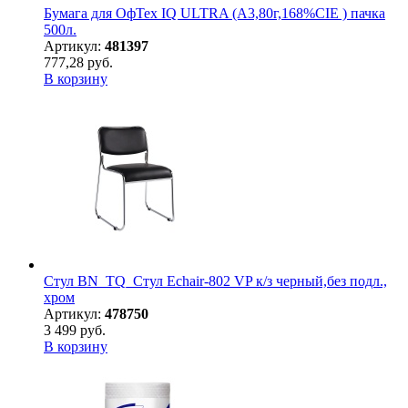
Бумага для ОфТех IQ ULTRA (А3,80г,168%CIE ) пачка
500л.
Артикул:
481397
777,28 руб.
В корзину
Стул BN_TQ_Стул Echair-802 VP к/з черный,без подл.,
хром
Артикул:
478750
3 499 руб.
В корзину