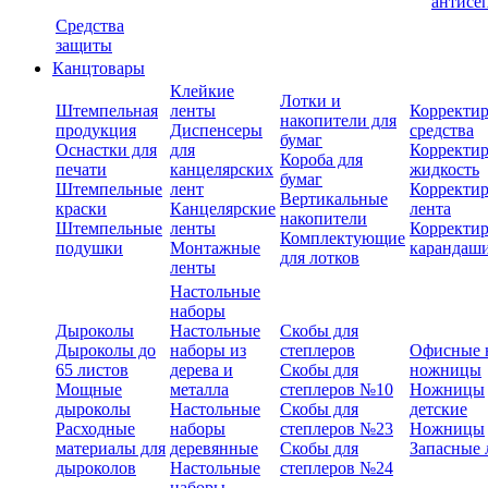
антисе
Средства
защиты
Канцтовары
Клейкие
Лотки и
Штемпельная
ленты
Корректи
накопители для
продукция
Диспенсеры
средства
бумаг
Оснастки для
для
Корректи
Короба для
печати
канцелярских
жидкость
бумаг
Штемпельные
лент
Корректи
Вертикальные
краски
Канцелярские
лента
накопители
Штемпельные
ленты
Корректи
Комплектующие
подушки
Монтажные
карандаш
для лотков
ленты
Настольные
наборы
Дыроколы
Настольные
Скобы для
Дыроколы до
наборы из
степлеров
Офисные 
65 листов
дерева и
Скобы для
ножницы
Мощные
металла
степлеров №10
Ножницы
дыроколы
Настольные
Скобы для
детские
Расходные
наборы
степлеров №23
Ножницы
материалы для
деревянные
Скобы для
Запасные 
дыроколов
Настольные
степлеров №24
наборы