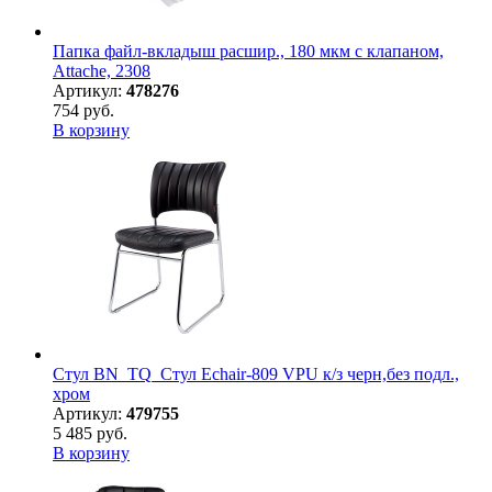
Папка файл-вкладыш расшир., 180 мкм с клапаном,
Attache, 2308
Артикул:
478276
754 руб.
В корзину
Стул BN_TQ_Стул Echair-809 VPU к/з черн,без подл.,
хром
Артикул:
479755
5 485 руб.
В корзину