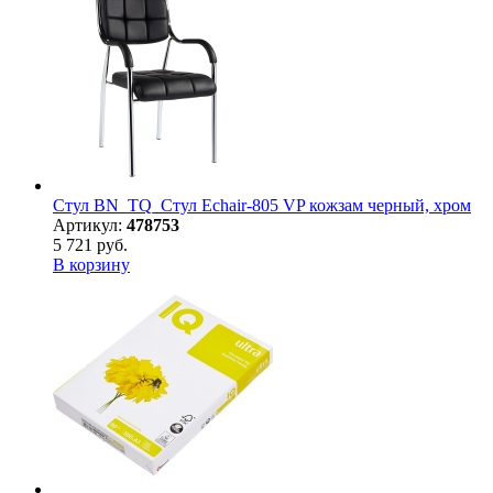
Стул BN_TQ_Стул Echair-805 VP кожзам черный, хром
Артикул:
478753
5 721 руб.
В корзину