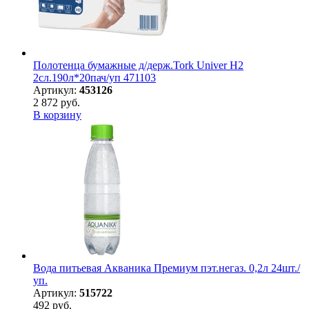
Полотенца бумажные д/держ.Tork Univer H2
2сл.190л*20пач/уп 471103
Артикул:
453126
2 872 руб.
В корзину
Вода питьевая Акваника Премиум пэт.негаз. 0,2л 24шт./
уп.
Артикул:
515722
492 руб.