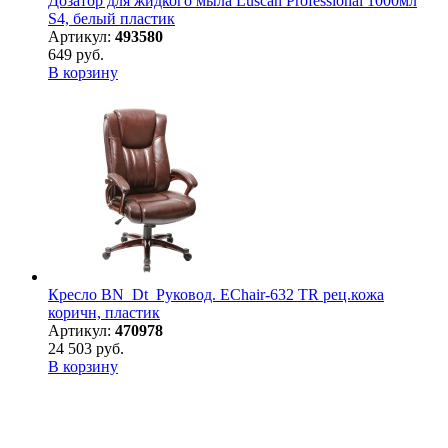
Дозатор для жидкого мыла Luscan Professional 1000мл
S4, белый пластик
Артикул:
493580
649 руб.
В корзину
Кресло BN_Dt_Руковод. EChair-632 TR рец.кожа
коричн, пластик
Артикул:
470978
24 503 руб.
В корзину