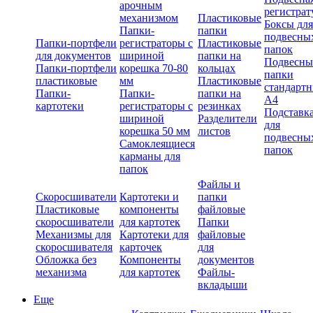
арочным
регистрат
механизмом
Пластиковые
Боксы для
Папки-
папки
подвесны
Папки-портфели
регистраторы с
Пластиковые
папок
для документов
шириной
папки на
Подвесны
Папки-портфели
корешка 70-80
кольцах
папки
пластиковые
мм
Пластиковые
стандарт
Папки-
Папки-
папки на
А4
картотеки
регистраторы с
резинках
Подставк
шириной
Разделители
для
корешка 50 мм
листов
подвесны
Самоклеящиеся
папок
карманы для
папок
Файлы и
Скоросшиватели
Картотеки и
папки
Пластиковые
компоненты
файловые
скоросшиватели
для картотек
Папки
Механизмы для
Картотеки для
файловые
скоросшивателя
карточек
для
Обложка без
Компоненты
документов
механизма
для картотек
Файлы-
вкладыши
Еще