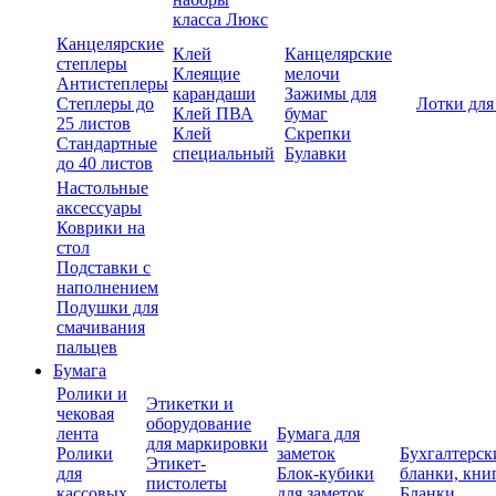
класса Люкс
Канцелярские
Клей
Канцелярские
степлеры
Клеящие
мелочи
Антистеплеры
карандаши
Зажимы для
Степлеры до
Лотки для
Клей ПВА
бумаг
25 листов
Клей
Скрепки
Стандартные
специальный
Булавки
до 40 листов
Настольные
аксессуары
Коврики на
стол
Подставки с
наполнением
Подушки для
смачивания
пальцев
Бумага
Ролики и
Этикетки и
чековая
оборудование
лента
Бумага для
для маркировки
Ролики
заметок
Бухгалтерск
Этикет-
для
Блок-кубики
бланки, кни
пистолеты
кассовых
для заметок
Бланки