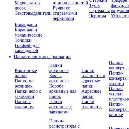
Стержни
Трафаре
Маркеры для
принадлежностей
Тушь
фигур, л
досок
Ручки со
чертежная
окружно
Текстовыделители
стираемыми
Чернила
Угольни
чернилами
Карандаши
Карандаши
механические
Точилки
Грифели для
карандашей
Папки и системы архивации
Папки-
Папки
конверты
Картонные
архивные
Папки
Папки-
папки
Боксы
планшеты и
конверты 
Папки на
архивные
адресные
молнии
резинках
Короба
папки
Папки-
Папки дело с
архивные для
Адресные
уголки
завязками
папок
папки
пластико
Папки с
Папки
Папки
Папки-
клапаном
архивные с
планшеты
конверты 
завязками
кнопке
Папки-
регистраторы с
Подвесна