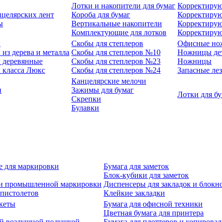
Лотки и накопители для бумаг
Корректирую
нцелярских лент
Короба для бумаг
Корректирую
ы
Вертикальные накопители
Корректирую
Комплектующие для лотков
Корректиру
ы
Скобы для степлеров
Офисные но
из дерева и металла
Скобы для степлеров №10
Ножницы де
 деревянные
Скобы для степлеров №23
Ножницы
 класса Люкс
Скобы для степлеров №24
Запасные ле
Канцелярские мелочи
и
Зажимы для бумаг
Лотки для б
Скрепки
Булавки
е для маркировки
Бумага для заметок
Блок-кубики для заметок
й и промышленной маркировки
Диспенсеры для закладок и блокн
-пистолетов
Клейкие закладки
кеты
Бумага для офисной техники
Цветная бумага для принтера
ой воздушной подушкой
Бумага для плоттеров и копирова