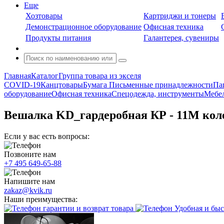
Еще
Хозтовары
Картриджи и тонеры
Демонстрационное оборудование
Офисная техника
Продукты питания
Галантерея, сувениры
Главная
Каталог
Группа товара из экселя
COVID-19
Канцтовары
Бумага
Письменные принадлежности
Па
оборудование
Офисная техника
Спецодежда, инструменты
Мебел
Вешалка KD_гардеробная КР - 11М кол
Если у вас есть вопросы:
Позвоните нам
+7 495 649-65-88
Напишите нам
zakaz@kvik.ru
Наши преимущества:
гарантии и возврат товара
Удобная и быс