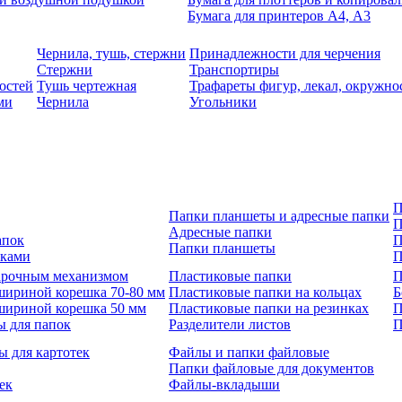
Бумага для принтеров А4, А3
Чернила, тушь, стержни
Принадлежности для черчения
Стержни
Транспортиры
остей
Тушь чертежная
Трафареты фигур, лекал, окружно
ми
Чернила
Угольники
П
Папки планшеты и адресные папки
П
Адресные папки
апок
П
Папки планшеты
зками
П
 арочным механизмом
Пластиковые папки
П
шириной корешка 70-80 мм
Пластиковые папки на кольцах
Б
шириной корешка 50 мм
Пластиковые папки на резинках
П
ы для папок
Разделители листов
П
ы для картотек
Файлы и папки файловые
Папки файловые для документов
ек
Файлы-вкладыши