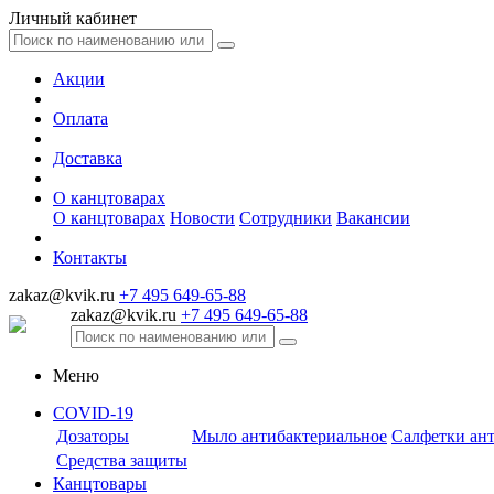
Личный кабинет
Акции
Оплата
Доставка
О канцтоварах
О канцтоварах
Новости
Сотрудники
Вакансии
Контакты
zakaz@kvik.ru
+7 495 649-65-88
zakaz@kvik.ru
+7 495 649-65-88
Меню
COVID-19
Дозаторы
Мыло антибактериальное
Салфетки ан
Средства защиты
Канцтовары