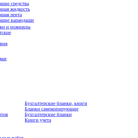
щие средства
щая жидкость
щая лента
ющие карандаши
жи и ножницы
тские
звия
умаг
Бухгалтерские бланки, книги
Бланки самокопирующие
отов
Бухгалтерские бланки
Книги учета
льных работ