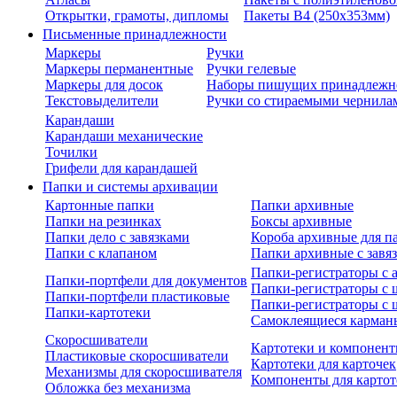
Открытки, грамоты, дипломы
Пакеты В4 (250х353мм)
Письменные принадлежности
Маркеры
Ручки
Маркеры перманентные
Ручки гелевые
Маркеры для досок
Наборы пишущих принадлежн
Текстовыделители
Ручки со стираемыми чернила
Карандаши
Карандаши механические
Точилки
Грифели для карандашей
Папки и системы архивации
Картонные папки
Папки архивные
Папки на резинках
Боксы архивные
Папки дело с завязками
Короба архивные для п
Папки с клапаном
Папки архивные с завя
Папки-регистраторы с
Папки-портфели для документов
Папки-регистраторы с 
Папки-портфели пластиковые
Папки-регистраторы с 
Папки-картотеки
Самоклеящиеся карман
Скоросшиватели
Картотеки и компонент
Пластиковые скоросшиватели
Картотеки для карточек
Механизмы для скоросшивателя
Компоненты для картот
Обложка без механизма