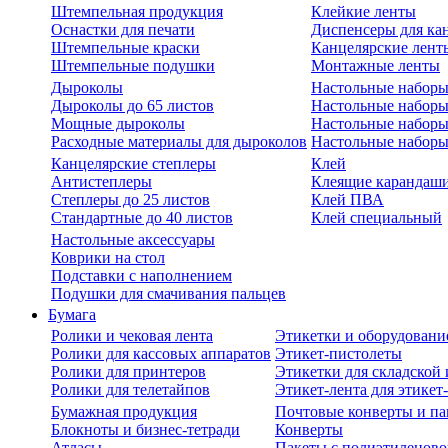
Штемпельная продукция
Клейкие ленты
Оснастки для печати
Диспенсеры для ка
Штемпельные краски
Канцелярские лент
Штемпельные подушки
Монтажные ленты
Дыроколы
Настольные набор
Дыроколы до 65 листов
Настольные наборы 
Мощные дыроколы
Настольные наборы
Расходные материалы для дыроколов
Настольные наборы
Канцелярские степлеры
Клей
Антистеплеры
Клеящие карандаш
Степлеры до 25 листов
Клей ПВА
Стандартные до 40 листов
Клей специальный
Настольные аксессуары
Коврики на стол
Подставки с наполнением
Подушки для смачивания пальцев
Бумага
Ролики и чековая лента
Этикетки и оборудовани
Ролики для кассовых аппаратов
Этикет-пистолеты
Ролики для принтеров
Этикетки для складско
Ролики для телетайпов
Этикет-лента для этикет
Бумажная продукция
Почтовые конверты и па
Блокноты и бизнес-тетради
Конверты
Атласы
Пакеты с полиэтиленов