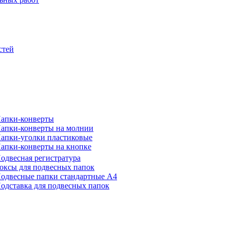
стей
апки-конверты
апки-конверты на молнии
апки-уголки пластиковые
апки-конверты на кнопке
одвесная регистратура
оксы для подвесных папок
одвесные папки стандартные А4
одставка для подвесных папок