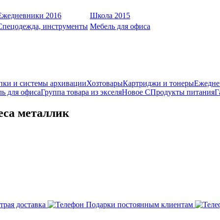
Ежедневники 2016
Школа 2015
Спецодежда, инструменты
Мебель для офиса
пки и системы архивации
Хозтовары
Картриджи и тонеры
Ежедне
ь для офиса
Группа товара из экселя
Новое С
Продукты питания
Г
еса металлик
трая доставка
Подарки постоянным клиентам