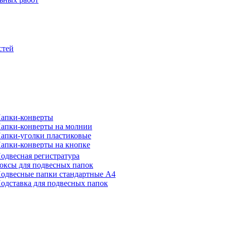
стей
апки-конверты
апки-конверты на молнии
апки-уголки пластиковые
апки-конверты на кнопке
одвесная регистратура
оксы для подвесных папок
одвесные папки стандартные А4
одставка для подвесных папок