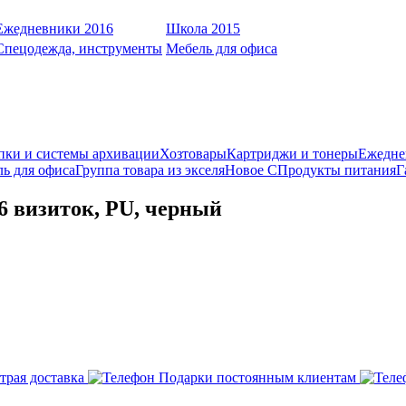
Ежедневники 2016
Школа 2015
Спецодежда, инструменты
Мебель для офиса
пки и системы архивации
Хозтовары
Картриджи и тонеры
Ежедне
ь для офиса
Группа товара из экселя
Новое С
Продукты питания
Г
96 визиток, PU, черный
трая доставка
Подарки постоянным клиентам