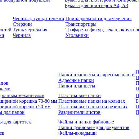
Бумага для принтеров А4, А3
Чернила, тушь, стержни
Принадлежности для черчения
Стержни
Транспортиры
остей
Тушь чертежная
Трафареты фигур, лекал, окружно
ми
Чернила
Угольники
П
Папки планшеты и адресные папки
П
Адресные папки
апок
П
Папки планшеты
зками
П
 арочным механизмом
Пластиковые папки
П
шириной корешка 70-80 мм
Пластиковые папки на кольцах
Б
шириной корешка 50 мм
Пластиковые папки на резинках
П
ы для папок
Разделители листов
П
ы для картотек
Файлы и папки файловые
Папки файловые для документов
ек
Файлы-вкладыши