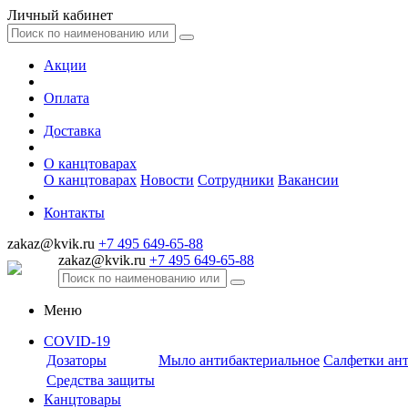
Личный кабинет
Акции
Оплата
Доставка
О канцтоварах
О канцтоварах
Новости
Сотрудники
Вакансии
Контакты
zakaz@kvik.ru
+7 495 649-65-88
zakaz@kvik.ru
+7 495 649-65-88
Меню
COVID-19
Дозаторы
Мыло антибактериальное
Салфетки ан
Средства защиты
Канцтовары