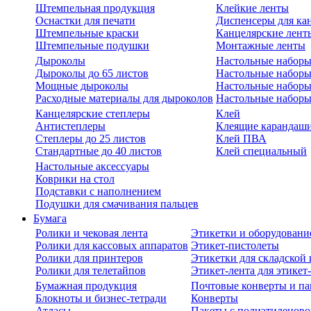
Штемпельная продукция
Клейкие ленты
Оснастки для печати
Диспенсеры для ка
Штемпельные краски
Канцелярские лент
Штемпельные подушки
Монтажные ленты
Дыроколы
Настольные набор
Дыроколы до 65 листов
Настольные наборы 
Мощные дыроколы
Настольные наборы
Расходные материалы для дыроколов
Настольные наборы
Канцелярские степлеры
Клей
Антистеплеры
Клеящие карандаш
Степлеры до 25 листов
Клей ПВА
Стандартные до 40 листов
Клей специальный
Настольные аксессуары
Коврики на стол
Подставки с наполнением
Подушки для смачивания пальцев
Бумага
Ролики и чековая лента
Этикетки и оборудовани
Ролики для кассовых аппаратов
Этикет-пистолеты
Ролики для принтеров
Этикетки для складско
Ролики для телетайпов
Этикет-лента для этикет
Бумажная продукция
Почтовые конверты и па
Блокноты и бизнес-тетради
Конверты
Атласы
Пакеты с полиэтиленов