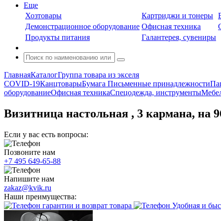
Еще
Хозтовары
Картриджи и тонеры
Демонстрационное оборудование
Офисная техника
Продукты питания
Галантерея, сувениры
Главная
Каталог
Группа товара из экселя
COVID-19
Канцтовары
Бумага
Письменные принадлежности
Па
оборудование
Офисная техника
Спецодежда, инструменты
Мебел
Визитница настольная , 3 кармана, на 
Если у вас есть вопросы:
Позвоните нам
+7 495 649-65-88
Напишите нам
zakaz@kvik.ru
Наши преимущества:
гарантии и возврат товара
Удобная и быс