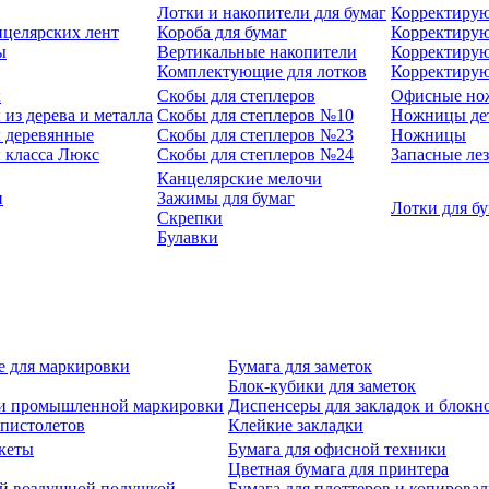
Лотки и накопители для бумаг
Корректирую
нцелярских лент
Короба для бумаг
Корректирую
ы
Вертикальные накопители
Корректирую
Комплектующие для лотков
Корректиру
ы
Скобы для степлеров
Офисные но
из дерева и металла
Скобы для степлеров №10
Ножницы де
 деревянные
Скобы для степлеров №23
Ножницы
 класса Люкс
Скобы для степлеров №24
Запасные ле
Канцелярские мелочи
и
Зажимы для бумаг
Лотки для б
Скрепки
Булавки
е для маркировки
Бумага для заметок
Блок-кубики для заметок
й и промышленной маркировки
Диспенсеры для закладок и блокн
-пистолетов
Клейкие закладки
кеты
Бумага для офисной техники
Цветная бумага для принтера
ой воздушной подушкой
Бумага для плоттеров и копирова