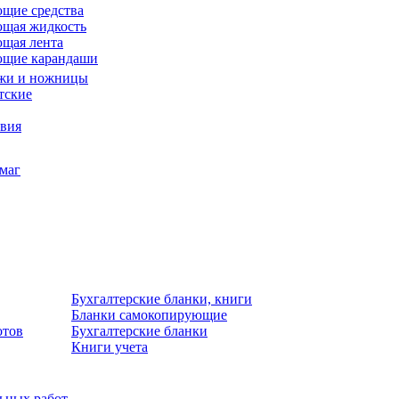
щие средства
щая жидкость
щая лента
ющие карандаши
жи и ножницы
тские
звия
умаг
Бухгалтерские бланки, книги
Бланки самокопирующие
отов
Бухгалтерские бланки
Книги учета
льных работ