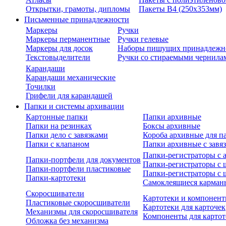
Открытки, грамоты, дипломы
Пакеты В4 (250х353мм)
Письменные принадлежности
Маркеры
Ручки
Маркеры перманентные
Ручки гелевые
Маркеры для досок
Наборы пишущих принадлежн
Текстовыделители
Ручки со стираемыми чернила
Карандаши
Карандаши механические
Точилки
Грифели для карандашей
Папки и системы архивации
Картонные папки
Папки архивные
Папки на резинках
Боксы архивные
Папки дело с завязками
Короба архивные для п
Папки с клапаном
Папки архивные с завя
Папки-регистраторы с
Папки-портфели для документов
Папки-регистраторы с 
Папки-портфели пластиковые
Папки-регистраторы с 
Папки-картотеки
Самоклеящиеся карман
Скоросшиватели
Картотеки и компонент
Пластиковые скоросшиватели
Картотеки для карточек
Механизмы для скоросшивателя
Компоненты для картот
Обложка без механизма