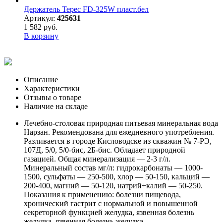
Держатель Терес FD-325W пласт.бел
Артикул:
425631
1 582 руб.
В корзину
Описание
Характеристики
Отзывы о товаре
Наличие на складе
Лечебно-столовая природная питьевая минеральная вода
Нарзан. Рекомендована для ежедневного употребления.
Разливается в городе Кисловодске из скважин № 7-РЭ,
107Д, 5/0, 5/0-бис, 2Б-бис. Обладает природной
газацией. Общая минерализация — 2-3 г/л.
Минеральный состав мг/л: гидрокарбонаты — 1000-
1500, сульфаты — 250-500, хлор — 50-150, кальций —
200-400, магний — 50-120, натрий+калий — 50-250.
Показания к применению: болезни пищевода,
хронический гастрит с нормальной и повышенной
секреторной функцией желудка, язвенная болезнь
желудка, язвенная болезнь желудка