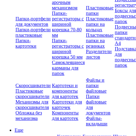
арочным
регистрат
механизмом
Пластиковые
Боксы для
Папки-
папки
подвесны
Папки-портфели
регистраторы с
Пластиковые
папок
для документов
шириной
папки на
Подвесны
Папки-портфели
корешка 70-80
кольцах
папки
пластиковые
мм
Пластиковые
стандарт
Папки-
Папки-
папки на
А4
картотеки
регистраторы с
резинках
Подставк
шириной
Разделители
для
корешка 50 мм
листов
подвесны
Самоклеящиеся
папок
карманы для
папок
Файлы и
Скоросшиватели
Картотеки и
папки
Пластиковые
компоненты
файловые
скоросшиватели
для картотек
Папки
Механизмы для
Картотеки для
файловые
скоросшивателя
карточек
для
Обложка без
Компоненты
документов
механизма
для картотек
Файлы-
вкладыши
Еще