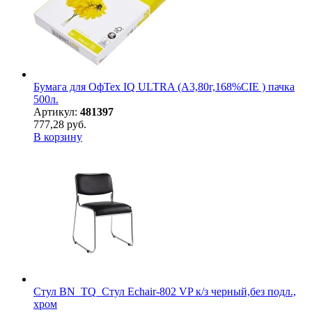
Бумага для ОфТех IQ ULTRA (А3,80г,168%CIE ) пачка
500л.
Артикул:
481397
777,28 руб.
В корзину
Стул BN_TQ_Стул Echair-802 VP к/з черный,без подл.,
хром