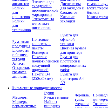
Этикетки для
аппаратов
Диспенсеры
самокопиру
складской и
Ролики
для закладок и
Бухгалтерск
промышленной
для
блокнотов
бланки
маркировки
принтеров
Клейкие
Книги учета
Этикет-лента
Ролики
закладки
для этикет-
для
пистолетов
телетайпов
Бумага для
Почтовые
офисной
Бумажная
конверты и
техники
продукция
пакеты
Цветная бумага
Блокноты
Конверты
для принтера
и бизнес-
Пакеты с
Бумага для
тетради
полиэтиленовой
плоттеров и
Атласы
воздушной
копировальных
Открытки,
подушкой
работ
грамоты,
Пакеты В4
Бумага для
дипломы
(250х353мм)
принтеров А4,
А3
Письменные принадлежности
Ручки
Чернила,
Принадл
Маркеры
Ручки гелевые
тушь,
для черч
Маркеры
Наборы
стержни
Транспо
перманентные
пишущих