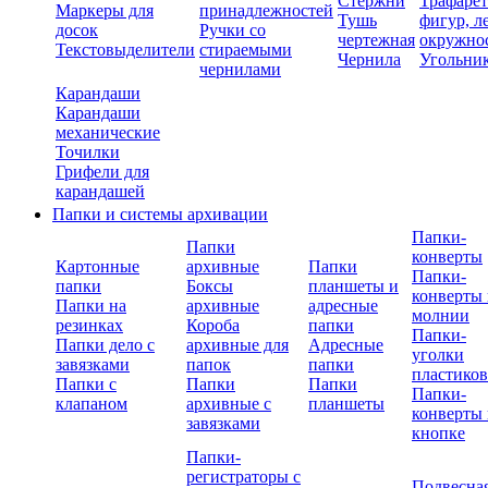
Стержни
Трафаре
Маркеры для
принадлежностей
Тушь
фигур, л
досок
Ручки со
чертежная
окружно
Текстовыделители
стираемыми
Чернила
Угольни
чернилами
Карандаши
Карандаши
механические
Точилки
Грифели для
карандашей
Папки и системы архивации
Папки-
Папки
конверты
Картонные
архивные
Папки
Папки-
папки
Боксы
планшеты и
конверты 
Папки на
архивные
адресные
молнии
резинках
Короба
папки
Папки-
Папки дело с
архивные для
Адресные
уголки
завязками
папок
папки
пластико
Папки с
Папки
Папки
Папки-
клапаном
архивные с
планшеты
конверты 
завязками
кнопке
Папки-
регистраторы с
Подвесна