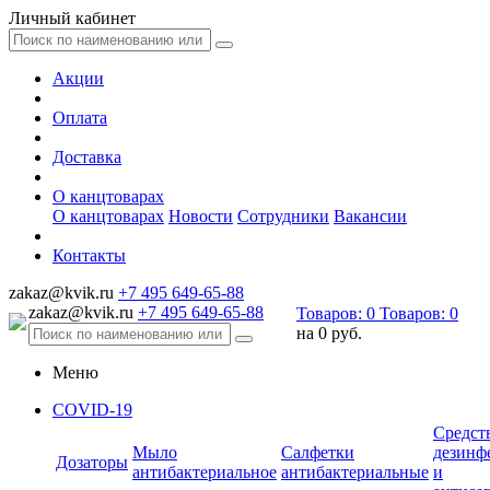
Личный кабинет
Акции
Оплата
Доставка
О канцтоварах
О канцтоварах
Новости
Сотрудники
Вакансии
Контакты
zakaz@kvik.ru
+7 495 649-65-88
zakaz@kvik.ru
+7 495 649-65-88
Товаров:
0
Товаров:
0
на
0 руб.
Меню
COVID-19
Средст
Мыло
Салфетки
дезинф
Дозаторы
антибактериальное
антибактериальные
и