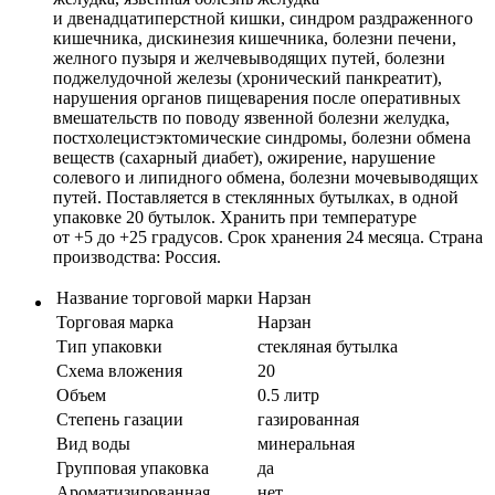
и двенадцатиперстной кишки, синдром раздраженного
кишечника, дискинезия кишечника, болезни печени,
желного пузыря и желчевыводящих путей, болезни
поджелудочной железы (хронический панкреатит),
нарушения органов пищеварения после оперативных
вмешательств по поводу язвенной болезни желудка,
постхолецистэктомические синдромы, болезни обмена
веществ (сахарный диабет), ожирение, нарушение
солевого и липидного обмена, болезни мочевыводящих
путей. Поставляется в стеклянных бутылках, в одной
упаковке 20 бутылок. Хранить при температуре
от +5 до +25 градусов. Срок хранения 24 месяца. Страна
производства: Россия.
Название торговой марки
Нарзан
Торговая марка
Нарзан
Тип упаковки
стекляная бутылка
Схема вложения
20
Объем
0.5 литр
Степень газации
газированная
Вид воды
минеральная
Групповая упаковка
да
Ароматизированная
нет