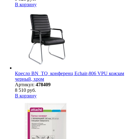
В корзину
Кресло BN_TQ_конференц Echair-806 VPU кожзам
черный, хром
Артикул:
478409
8 510 руб.
В корзину