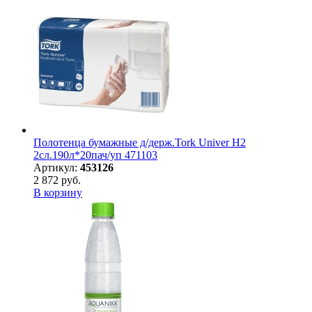
Полотенца бумажные д/держ.Tork Univer H2
2сл.190л*20пач/уп 471103
Артикул:
453126
2 872 руб.
В корзину