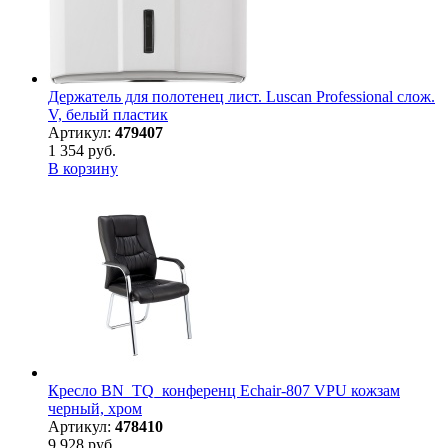
Держатель для полотенец лист. Luscan Professional слож.
V, белый пластик
Артикул:
479407
1 354 руб.
В корзину
Кресло BN_TQ_конференц Echair-807 VPU кожзам
черный, хром
Артикул:
478410
9 928 руб.