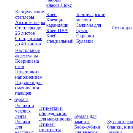
класса Люкс
Канцелярские
Клей
Канцелярские
степлеры
Клеящие
мелочи
Антистеплеры
карандаши
Зажимы для
Степлеры до
Лотки для
Клей ПВА
бумаг
25 листов
Клей
Скрепки
Стандартные
специальный
Булавки
до 40 листов
Настольные
аксессуары
Коврики на
стол
Подставки с
наполнением
Подушки для
смачивания
пальцев
Бумага
Ролики и
Этикетки и
чековая
оборудование
лента
Бумага для
для маркировки
Ролики
заметок
Бухгалтерск
Этикет-
для
Блок-кубики
бланки, кни
пистолеты
кассовых
для заметок
Бланки