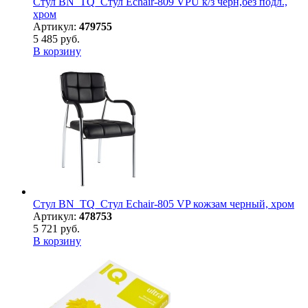
Стул BN_TQ_Стул Echair-809 VPU к/з черн,без подл.,
хром
Артикул:
479755
5 485 руб.
В корзину
Стул BN_TQ_Стул Echair-805 VP кожзам черный, хром
Артикул:
478753
5 721 руб.
В корзину