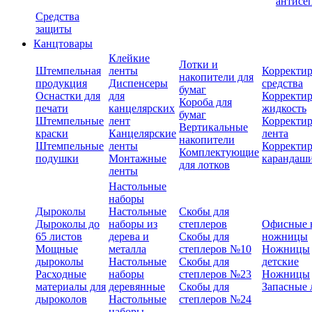
антисе
Средства
защиты
Канцтовары
Клейкие
Лотки и
Штемпельная
ленты
Корректи
накопители для
продукция
Диспенсеры
средства
бумаг
Оснастки для
для
Корректи
Короба для
печати
канцелярских
жидкость
бумаг
Штемпельные
лент
Корректи
Вертикальные
краски
Канцелярские
лента
накопители
Штемпельные
ленты
Корректи
Комплектующие
подушки
Монтажные
карандаш
для лотков
ленты
Настольные
наборы
Дыроколы
Настольные
Скобы для
Дыроколы до
наборы из
степлеров
Офисные 
65 листов
дерева и
Скобы для
ножницы
Мощные
металла
степлеров №10
Ножницы
дыроколы
Настольные
Скобы для
детские
Расходные
наборы
степлеров №23
Ножницы
материалы для
деревянные
Скобы для
Запасные 
дыроколов
Настольные
степлеров №24
наборы