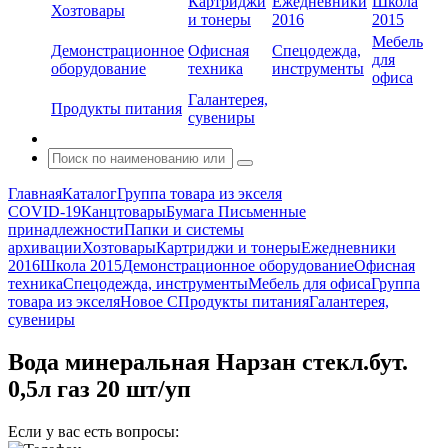
Картриджи
Ежедневники
Школа
Хозтовары
и тонеры
2016
2015
Мебель
Демонстрационное
Офисная
Спецодежда,
для
оборудование
техника
инструменты
офиса
Галантерея,
Продукты питания
сувениры
Главная
Каталог
Группа товара из экселя
COVID-19
Канцтовары
Бумага
Письменные
принадлежности
Папки и системы
архивации
Хозтовары
Картриджи и тонеры
Ежедневники
2016
Школа 2015
Демонстрационное оборудование
Офисная
техника
Спецодежда, инструменты
Мебель для офиса
Группа
товара из экселя
Новое С
Продукты питания
Галантерея,
сувениры
Вода минеральная Нарзан стекл.бут.
0,5л газ 20 шт/уп
Если у вас есть вопросы: