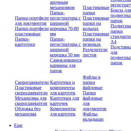
арочным
регистрат
механизмом
Пластиковые
Боксы для
Папки-
папки
подвесны
Папки-портфели
регистраторы с
Пластиковые
папок
для документов
шириной
папки на
Подвесны
Папки-портфели
корешка 70-80
кольцах
папки
пластиковые
мм
Пластиковые
стандарт
Папки-
Папки-
папки на
А4
картотеки
регистраторы с
резинках
Подставк
шириной
Разделители
для
корешка 50 мм
листов
подвесны
Самоклеящиеся
папок
карманы для
папок
Файлы и
Скоросшиватели
Картотеки и
папки
Пластиковые
компоненты
файловые
скоросшиватели
для картотек
Папки
Механизмы для
Картотеки для
файловые
скоросшивателя
карточек
для
Обложка без
Компоненты
документов
механизма
для картотек
Файлы-
вкладыши
Еще