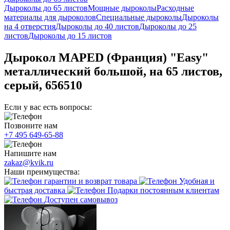
Дыроколы до 65 листов
Мощные дыроколы
Расходные
материалы для дыроколов
Специальные дыроколы
Дыроколы
на 4 отверстия
Дыроколы до 40 листов
Дыроколы до 25
листов
Дыроколы до 15 листов
Дырокол MAPED (Франция) "Easy"
металлический большой, на 65 листов,
серый, 656510
Если у вас есть вопросы:
Позвоните нам
+7 495 649-65-88
Напишите нам
zakaz@kvik.ru
Наши преимущества:
гарантии и возврат товара
Удобная и
быстрая доставка
Подарки постоянным клиентам
Доступен самовывоз