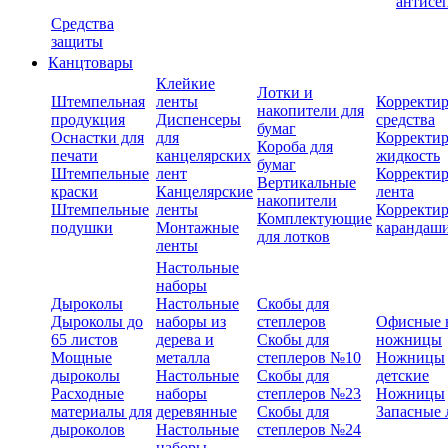
антисе
Средства
защиты
Канцтовары
Клейкие
Лотки и
Штемпельная
ленты
Корректи
накопители для
продукция
Диспенсеры
средства
бумаг
Оснастки для
для
Корректи
Короба для
печати
канцелярских
жидкость
бумаг
Штемпельные
лент
Корректи
Вертикальные
краски
Канцелярские
лента
накопители
Штемпельные
ленты
Корректи
Комплектующие
подушки
Монтажные
карандаш
для лотков
ленты
Настольные
наборы
Дыроколы
Настольные
Скобы для
Дыроколы до
наборы из
степлеров
Офисные 
65 листов
дерева и
Скобы для
ножницы
Мощные
металла
степлеров №10
Ножницы
дыроколы
Настольные
Скобы для
детские
Расходные
наборы
степлеров №23
Ножницы
материалы для
деревянные
Скобы для
Запасные 
дыроколов
Настольные
степлеров №24
наборы