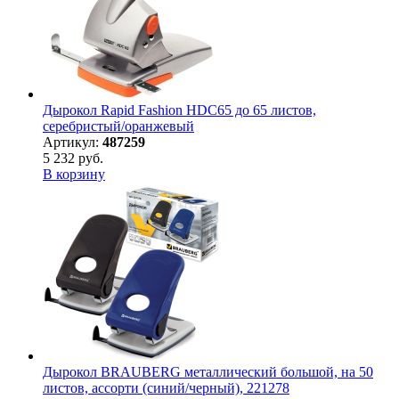
Дырокол Rapid Fashion HDC65 до 65 листов,
серебристый/оранжевый
Артикул:
487259
5 232 руб.
В корзину
Дырокол BRAUBERG металлический большой, на 50
листов, ассорти (синий/черный), 221278