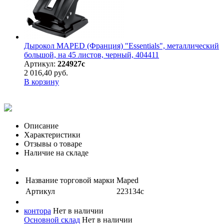
Дырокол MAPED (Франция) "Essentials", металлический
большой, на 45 листов, черный, 404411
Артикул:
224927с
2 016,40 руб.
В корзину
Описание
Характеристики
Отзывы о товаре
Наличие на складе
Название торговой марки
Maped
Артикул
223134с
контора
Нет в наличии
Основной склад
Нет в наличии