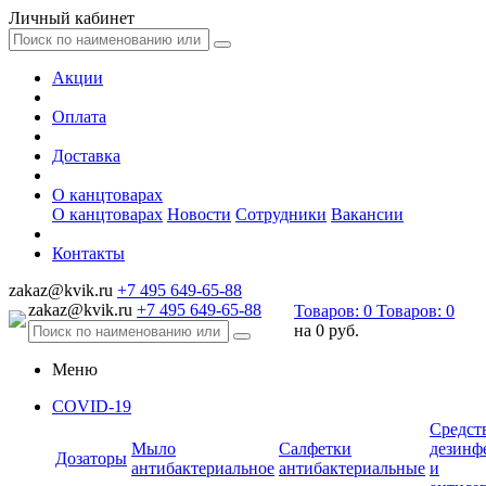
Личный кабинет
Акции
Оплата
Доставка
О канцтоварах
О канцтоварах
Новости
Сотрудники
Вакансии
Контакты
zakaz@kvik.ru
+7 495 649-65-88
zakaz@kvik.ru
+7 495 649-65-88
Товаров:
0
Товаров:
0
на
0 руб.
Меню
COVID-19
Средст
Мыло
Салфетки
дезинф
Дозаторы
антибактериальное
антибактериальные
и