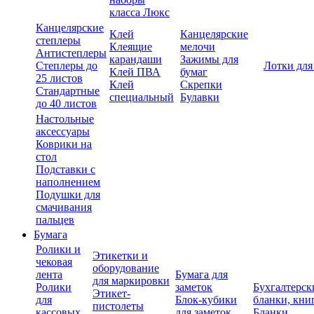
класса Люкс
Канцелярские
Клей
Канцелярские
степлеры
Клеящие
мелочи
Антистеплеры
карандаши
Зажимы для
Степлеры до
Лотки для
Клей ПВА
бумаг
25 листов
Клей
Скрепки
Стандартные
специальный
Булавки
до 40 листов
Настольные
аксессуары
Коврики на
стол
Подставки с
наполнением
Подушки для
смачивания
пальцев
Бумага
Ролики и
Этикетки и
чековая
оборудование
лента
Бумага для
для маркировки
Ролики
заметок
Бухгалтерск
Этикет-
для
Блок-кубики
бланки, кни
пистолеты
кассовых
для заметок
Бланки