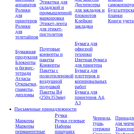
Этикетки для
аппаратов
Диспенсеры
самокопиру
складской и
Ролики
для закладок и
Бухгалтерск
промышленной
для
блокнотов
бланки
маркировки
принтеров
Клейкие
Книги учета
Этикет-лента
Ролики
закладки
для этикет-
для
пистолетов
телетайпов
Бумага для
Почтовые
офисной
Бумажная
конверты и
техники
продукция
пакеты
Цветная бумага
Блокноты
Конверты
для принтера
и бизнес-
Пакеты с
Бумага для
тетради
полиэтиленовой
плоттеров и
Атласы
воздушной
копировальных
Открытки,
подушкой
работ
грамоты,
Пакеты В4
Бумага для
дипломы
(250х353мм)
принтеров А4,
А3
Письменные принадлежности
Ручки
Чернила,
Принадл
Маркеры
Ручки гелевые
тушь,
для черч
Маркеры
Наборы
стержни
Транспо
перманентные
пишущих