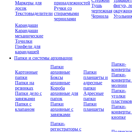
Стержни
Трафаре
Маркеры для
принадлежностей
Тушь
фигур, л
досок
Ручки со
чертежная
окружно
Текстовыделители
стираемыми
Чернила
Угольни
чернилами
Карандаши
Карандаши
механические
Точилки
Грифели для
карандашей
Папки и системы архивации
Папки-
Папки
конверты
Картонные
архивные
Папки
Папки-
папки
Боксы
планшеты и
конверты 
Папки на
архивные
адресные
молнии
резинках
Короба
папки
Папки-
Папки дело с
архивные для
Адресные
уголки
завязками
папок
папки
пластико
Папки с
Папки
Папки
Папки-
клапаном
архивные с
планшеты
конверты 
завязками
кнопке
Папки-
регистраторы с
Подвесна