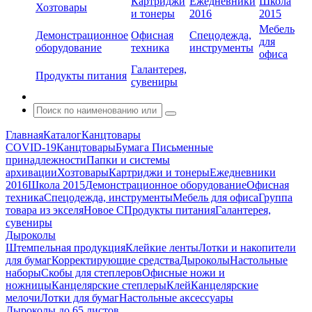
Картриджи
Ежедневники
Школа
Хозтовары
и тонеры
2016
2015
Мебель
Демонстрационное
Офисная
Спецодежда,
для
оборудование
техника
инструменты
офиса
Галантерея,
Продукты питания
сувениры
Главная
Каталог
Канцтовары
COVID-19
Канцтовары
Бумага
Письменные
принадлежности
Папки и системы
архивации
Хозтовары
Картриджи и тонеры
Ежедневники
2016
Школа 2015
Демонстрационное оборудование
Офисная
техника
Спецодежда, инструменты
Мебель для офиса
Группа
товара из экселя
Новое С
Продукты питания
Галантерея,
сувениры
Дыроколы
Штемпельная продукция
Клейкие ленты
Лотки и накопители
для бумаг
Корректирующие средства
Дыроколы
Настольные
наборы
Скобы для степлеров
Офисные ножи и
ножницы
Канцелярские степлеры
Клей
Канцелярские
мелочи
Лотки для бумаг
Настольные аксессуары
Дыроколы до 65 листов