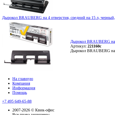
Дырокол BRAUBERG на 4 отверстия, средний на 15 л, черный,
Дырокол BRAUBERG на 4 
Артикул:
221160с
Дырокол BRAUBERG на 4 
На главную
Компания
Информация
Помощь
+7 495 649-65-88
2007-2026 © Квик-офис
Все права защищены