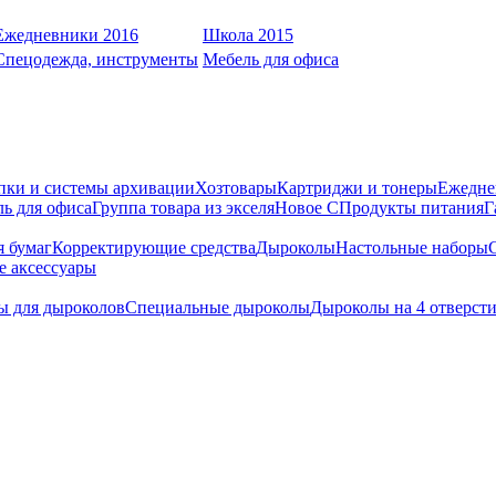
Ежедневники 2016
Школа 2015
Спецодежда, инструменты
Мебель для офиса
пки и системы архивации
Хозтовары
Картриджи и тонеры
Ежедне
ь для офиса
Группа товара из экселя
Новое С
Продукты питания
Г
я бумаг
Корректирующие средства
Дыроколы
Настольные наборы
е аксессуары
ы для дыроколов
Специальные дыроколы
Дыроколы на 4 отверст