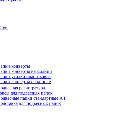
стей
апки-конверты
апки-конверты на молнии
апки-уголки пластиковые
апки-конверты на кнопке
одвесная регистратура
оксы для подвесных папок
одвесные папки стандартные А4
одставка для подвесных папок