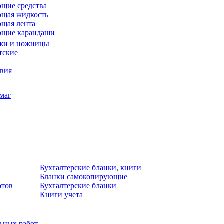
щие средства
щая жидкость
щая лента
ющие карандаши
жи и ножницы
тские
звия
умаг
Бухгалтерские бланки, книги
Бланки самокопирующие
отов
Бухгалтерские бланки
Книги учета
льных работ