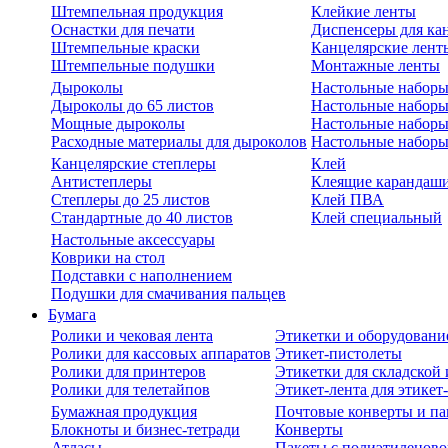
Штемпельная продукция
Клейкие ленты
Оснастки для печати
Диспенсеры для ка
Штемпельные краски
Канцелярские лент
Штемпельные подушки
Монтажные ленты
Дыроколы
Настольные набор
Дыроколы до 65 листов
Настольные наборы 
Мощные дыроколы
Настольные наборы
Расходные материалы для дыроколов
Настольные наборы
Канцелярские степлеры
Клей
Антистеплеры
Клеящие карандаш
Степлеры до 25 листов
Клей ПВА
Стандартные до 40 листов
Клей специальный
Настольные аксессуары
Коврики на стол
Подставки с наполнением
Подушки для смачивания пальцев
Бумага
Ролики и чековая лента
Этикетки и оборудовани
Ролики для кассовых аппаратов
Этикет-пистолеты
Ролики для принтеров
Этикетки для складско
Ролики для телетайпов
Этикет-лента для этикет
Бумажная продукция
Почтовые конверты и па
Блокноты и бизнес-тетради
Конверты
Атласы
Пакеты с полиэтиленов