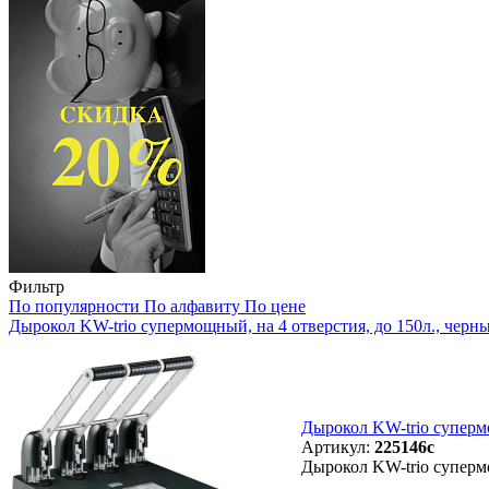
Фильтр
По популярности
По алфавиту
По цене
Дырокол KW-trio супермощный, на 4 отверстия, до 150л., черны
Дырокол KW-trio супермо
Артикул:
225146с
Дырокол KW-trio супермо