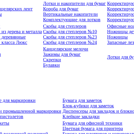
Лотки и накопители для бумаг
Корректирую
нцелярских лент
Короба для бумаг
Корректирую
ы
Вертикальные накопители
Корректирую
Комплектующие для лотков
Корректиру
ы
Скобы для степлеров
Офисные но
из дерева и металла
Скобы для степлеров №10
Ножницы де
 деревянные
Скобы для степлеров №23
Ножницы
 класса Люкс
Скобы для степлеров №24
Запасные ле
Канцелярские мелочи
и
Зажимы для бумаг
Лотки для б
Скрепки
Булавки
е для маркировки
Бумага для заметок
Блок-кубики для заметок
й и промышленной маркировки
Диспенсеры для закладок и блокн
-пистолетов
Клейкие закладки
кеты
Бумага для офисной техники
Цветная бумага для принтера
ой воздушной подушкой
Бумага для плоттеров и копирова