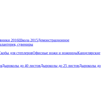
вники 2016
Школа 2015
Демонстрационное
алантерея, сувениры
Скобы для степлеров
Офисные ножи и ножницы
Канцелярские
ия
Дыроколы до 40 листов
Дыроколы до 25 листов
Дыроколы до