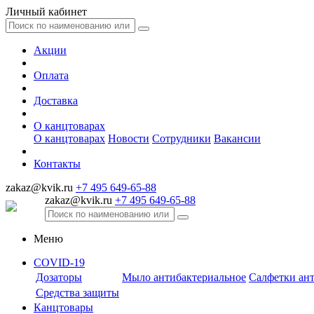
Личный кабинет
Акции
Оплата
Доставка
О канцтоварах
О канцтоварах
Новости
Сотрудники
Вакансии
Контакты
zakaz@kvik.ru
+7 495 649-65-88
zakaz@kvik.ru
+7 495 649-65-88
Меню
COVID-19
Дозаторы
Мыло антибактериальное
Салфетки ан
Средства защиты
Канцтовары