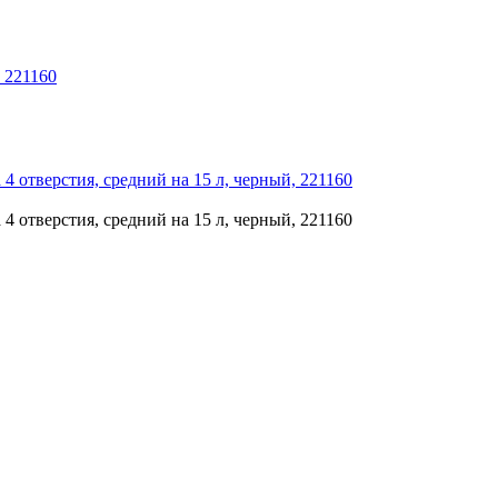
 221160
отверстия, средний на 15 л, черный, 221160
отверстия, средний на 15 л, черный, 221160