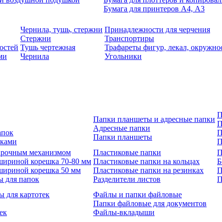
Бумага для принтеров А4, А3
Чернила, тушь, стержни
Принадлежности для черчения
Стержни
Транспортиры
остей
Тушь чертежная
Трафареты фигур, лекал, окружно
ми
Чернила
Угольники
П
Папки планшеты и адресные папки
П
Адресные папки
апок
П
Папки планшеты
зками
П
 арочным механизмом
Пластиковые папки
П
шириной корешка 70-80 мм
Пластиковые папки на кольцах
Б
шириной корешка 50 мм
Пластиковые папки на резинках
П
ы для папок
Разделители листов
П
ы для картотек
Файлы и папки файловые
Папки файловые для документов
ек
Файлы-вкладыши