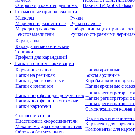
Открытки, грамоты, дипломы
Пакеты В4 (250х353мм)
Письменные принадлежности
Маркеры
Ручки
Маркеры перманентные
Ручки гелевые
Маркеры для досок
Наборы пишущих принадлежн
Текстовыделители
Ручки со стираемыми чернила
Карандаши
Карандаши механические
Точилки
Грифели для карандашей
Папки и системы архивации
Картонные папки
Папки архивные
Папки на резинках
Боксы архивные
Папки дело с завязками
Короба архивные для п
Папки с клапаном
Папки архивные с завя
Папки-регистраторы с
Папки-портфели для документов
Папки-регистраторы с 
Папки-портфели пластиковые
Папки-регистраторы с 
Папки-картотеки
Самоклеящиеся карман
Скоросшиватели
Картотеки и компонент
Пластиковые скоросшиватели
Картотеки для карточек
Механизмы для скоросшивателя
Компоненты для картот
Обложка без механизма