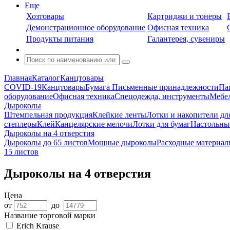
Еще
Хозтовары
Картриджи и тонеры
Демонстрационное оборудование
Офисная техника
Продукты питания
Галантерея, сувениры
Главная
Каталог
Канцтовары
COVID-19
Канцтовары
Бумага
Письменные принадлежности
Па
оборудование
Офисная техника
Спецодежда, инструменты
Мебел
Дыроколы
Штемпельная продукция
Клейкие ленты
Лотки и накопители дл
степлеры
Клей
Канцелярские мелочи
Лотки для бумаг
Настольны
Дыроколы на 4 отверстия
Дыроколы до 65 листов
Мощные дыроколы
Расходные материал
15 листов
Дыроколы на 4 отверстия
Цена
от
до
Название торговой марки
Erich Krause