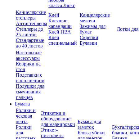
класса Люкс
Канцелярские
Клей
Канцелярские
степлеры
Клеящие
мелочи
Антистеплеры
карандаши
Зажимы для
Степлеры до
Лотки для
Клей ПВА
бумаг
25 листов
Клей
Скрепки
Стандартные
специальный
Булавки
до 40 листов
Настольные
аксессуары
Коврики на
стол
Подставки с
наполнением
Подушки для
смачивания
пальцев
Бумага
Ролики и
Этикетки и
чековая
оборудование
лента
Бумага для
для маркировки
Ролики
заметок
Бухгалтерск
Этикет-
для
Блок-кубики
бланки, кни
пистолеты
кассовых
для заметок
Бланки