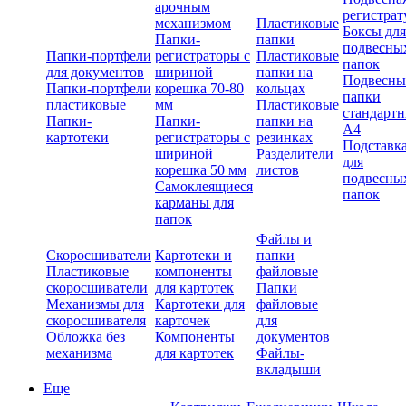
арочным
регистрат
механизмом
Пластиковые
Боксы для
Папки-
папки
подвесны
Папки-портфели
регистраторы с
Пластиковые
папок
для документов
шириной
папки на
Подвесны
Папки-портфели
корешка 70-80
кольцах
папки
пластиковые
мм
Пластиковые
стандарт
Папки-
Папки-
папки на
А4
картотеки
регистраторы с
резинках
Подставк
шириной
Разделители
для
корешка 50 мм
листов
подвесны
Самоклеящиеся
папок
карманы для
папок
Файлы и
Скоросшиватели
Картотеки и
папки
Пластиковые
компоненты
файловые
скоросшиватели
для картотек
Папки
Механизмы для
Картотеки для
файловые
скоросшивателя
карточек
для
Обложка без
Компоненты
документов
механизма
для картотек
Файлы-
вкладыши
Еще