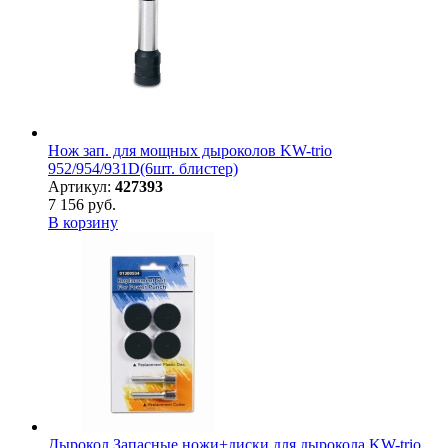
Нож зап. для мощных дыроколов KW-trio
952/954/931D(6шт. блистер)
Артикул:
427393
7 156 руб.
В корзину
Дырокол Запасные ножи+диски для дырокола KW-trio