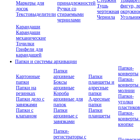
Стержни
Трафаре
Маркеры для
принадлежностей
Тушь
фигур, л
досок
Ручки со
чертежная
окружно
Текстовыделители
стираемыми
Чернила
Угольни
чернилами
Карандаши
Карандаши
механические
Точилки
Грифели для
карандашей
Папки и системы архивации
Папки-
Папки
конверты
Картонные
архивные
Папки
Папки-
папки
Боксы
планшеты и
конверты 
Папки на
архивные
адресные
молнии
резинках
Короба
папки
Папки-
Папки дело с
архивные для
Адресные
уголки
завязками
папок
папки
пластико
Папки с
Папки
Папки
Папки-
клапаном
архивные с
планшеты
конверты 
завязками
кнопке
Папки-
регистраторы с
Подвесна