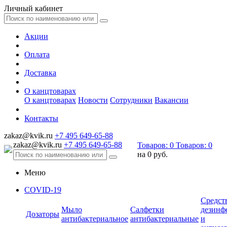
Личный кабинет
Акции
Оплата
Доставка
О канцтоварах
О канцтоварах
Новости
Сотрудники
Вакансии
Контакты
zakaz@kvik.ru
+7 495 649-65-88
zakaz@kvik.ru
+7 495 649-65-88
Товаров:
0
Товаров:
0
на
0 руб.
Меню
COVID-19
Средст
Мыло
Салфетки
дезинф
Дозаторы
антибактериальное
антибактериальные
и