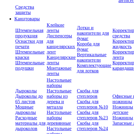
антисе
Средства
защиты
Канцтовары
Клейкие
Лотки и
Штемпельная
ленты
Корректи
накопители для
продукция
Диспенсеры
средства
бумаг
Оснастки для
для
Корректи
Короба для
печати
канцелярских
жидкость
бумаг
Штемпельные
лент
Корректи
Вертикальные
краски
Канцелярские
лента
накопители
Штемпельные
ленты
Корректи
Комплектующие
подушки
Монтажные
карандаш
для лотков
ленты
Настольные
наборы
Дыроколы
Настольные
Скобы для
Дыроколы до
наборы из
степлеров
Офисные 
65 листов
дерева и
Скобы для
ножницы
Мощные
металла
степлеров №10
Ножницы
дыроколы
Настольные
Скобы для
детские
Расходные
наборы
степлеров №23
Ножницы
материалы для
деревянные
Скобы для
Запасные 
дыроколов
Настольные
степлеров №24
наборы