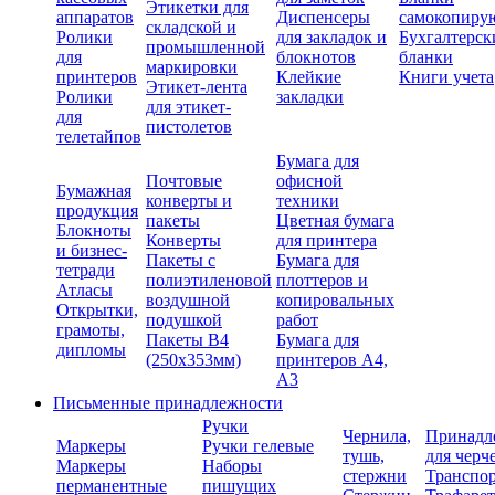
Этикетки для
аппаратов
Диспенсеры
самокопиру
складской и
Ролики
для закладок и
Бухгалтерск
промышленной
для
блокнотов
бланки
маркировки
принтеров
Клейкие
Книги учета
Этикет-лента
Ролики
закладки
для этикет-
для
пистолетов
телетайпов
Бумага для
Почтовые
офисной
Бумажная
конверты и
техники
продукция
пакеты
Цветная бумага
Блокноты
Конверты
для принтера
и бизнес-
Пакеты с
Бумага для
тетради
полиэтиленовой
плоттеров и
Атласы
воздушной
копировальных
Открытки,
подушкой
работ
грамоты,
Пакеты В4
Бумага для
дипломы
(250х353мм)
принтеров А4,
А3
Письменные принадлежности
Ручки
Чернила,
Принадл
Маркеры
Ручки гелевые
тушь,
для черч
Маркеры
Наборы
стержни
Транспо
перманентные
пишущих