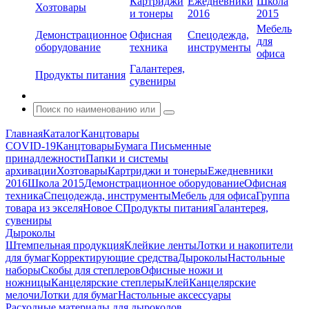
Картриджи
Ежедневники
Школа
Хозтовары
и тонеры
2016
2015
Мебель
Демонстрационное
Офисная
Спецодежда,
для
оборудование
техника
инструменты
офиса
Галантерея,
Продукты питания
сувениры
Главная
Каталог
Канцтовары
COVID-19
Канцтовары
Бумага
Письменные
принадлежности
Папки и системы
архивации
Хозтовары
Картриджи и тонеры
Ежедневники
2016
Школа 2015
Демонстрационное оборудование
Офисная
техника
Спецодежда, инструменты
Мебель для офиса
Группа
товара из экселя
Новое С
Продукты питания
Галантерея,
сувениры
Дыроколы
Штемпельная продукция
Клейкие ленты
Лотки и накопители
для бумаг
Корректирующие средства
Дыроколы
Настольные
наборы
Скобы для степлеров
Офисные ножи и
ножницы
Канцелярские степлеры
Клей
Канцелярские
мелочи
Лотки для бумаг
Настольные аксессуары
Расходные материалы для дыроколов