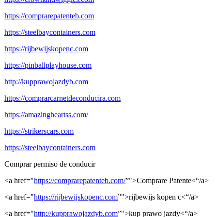
https://comprarepatenteb.com
https://steelbaycontainers.com
https://rijbewijskopenc.com
https://pinballplayhouse.com
http://kupprawojazdyb.com
https://comprarcarnetdeconducira.com
https://amazingheartss.com/
https://strikerscars.com
https://steelbaycontainers.com
Comprar permiso de conducir
<a href="
https://comprarepatenteb.com/
”">Comprare Patente<“/a>
<a href="
https://rijbewijskopenc.com
”">rijbewijs kopen c<“/a>
<a href="
http://kupprawojazdyb.com
”">kup prawo jazdy<“/a>