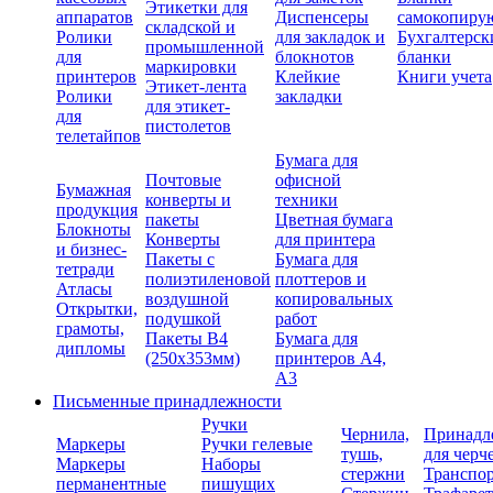
Этикетки для
аппаратов
Диспенсеры
самокопиру
складской и
Ролики
для закладок и
Бухгалтерск
промышленной
для
блокнотов
бланки
маркировки
принтеров
Клейкие
Книги учета
Этикет-лента
Ролики
закладки
для этикет-
для
пистолетов
телетайпов
Бумага для
Почтовые
офисной
Бумажная
конверты и
техники
продукция
пакеты
Цветная бумага
Блокноты
Конверты
для принтера
и бизнес-
Пакеты с
Бумага для
тетради
полиэтиленовой
плоттеров и
Атласы
воздушной
копировальных
Открытки,
подушкой
работ
грамоты,
Пакеты В4
Бумага для
дипломы
(250х353мм)
принтеров А4,
А3
Письменные принадлежности
Ручки
Чернила,
Принадл
Маркеры
Ручки гелевые
тушь,
для черч
Маркеры
Наборы
стержни
Транспо
перманентные
пишущих