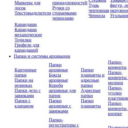
Стержни
Трафаре
Маркеры для
принадлежностей
Тушь
фигур, л
досок
Ручки со
чертежная
окружно
Текстовыделители
стираемыми
Чернила
Угольни
чернилами
Карандаши
Карандаши
механические
Точилки
Грифели для
карандашей
Папки и системы архивации
Папки-
Папки
конверты
Картонные
архивные
Папки
Папки-
папки
Боксы
планшеты и
конверты 
Папки на
архивные
адресные
молнии
резинках
Короба
папки
Папки-
Папки дело с
архивные для
Адресные
уголки
завязками
папок
папки
пластико
Папки с
Папки
Папки
Папки-
клапаном
архивные с
планшеты
конверты 
завязками
кнопке
Папки-
регистраторы с
Подвесна