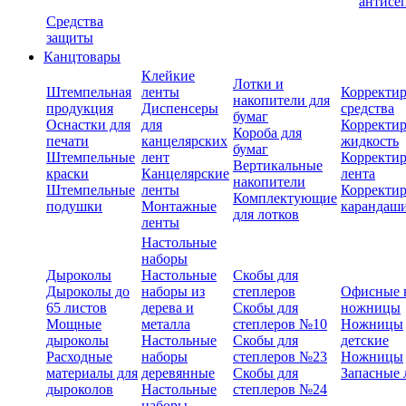
антисе
Средства
защиты
Канцтовары
Клейкие
Лотки и
Штемпельная
ленты
Корректи
накопители для
продукция
Диспенсеры
средства
бумаг
Оснастки для
для
Корректи
Короба для
печати
канцелярских
жидкость
бумаг
Штемпельные
лент
Корректи
Вертикальные
краски
Канцелярские
лента
накопители
Штемпельные
ленты
Корректи
Комплектующие
подушки
Монтажные
карандаш
для лотков
ленты
Настольные
наборы
Дыроколы
Настольные
Скобы для
Дыроколы до
наборы из
степлеров
Офисные 
65 листов
дерева и
Скобы для
ножницы
Мощные
металла
степлеров №10
Ножницы
дыроколы
Настольные
Скобы для
детские
Расходные
наборы
степлеров №23
Ножницы
материалы для
деревянные
Скобы для
Запасные 
дыроколов
Настольные
степлеров №24
наборы