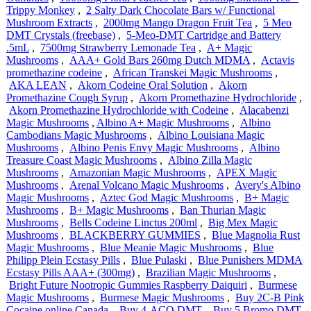
Trippy Monkey
,
2 Salty Dark Chocolate Bars w/ Functional
Mushroom Extracts
,
2000mg Mango Dragon Fruit Tea
,
5 Meo
DMT Crystals (freebase)
,
5-Meo-DMT Cartridge and Battery
.5mL
,
7500mg Strawberry Lemonade Tea
,
A+ Magic
Mushrooms
,
AAA+ Gold Bars 260mg Dutch MDMA
,
Actavis
promethazine codeine
,
African Transkei Magic Mushrooms
,
AKA LEAN
,
Akorn Codeine Oral Solution
,
Akorn
Promethazine Cough Syrup
,
Akorn Promethazine Hydrochloride
,
Akorn Promethazine Hydrochloride with Codeine
,
Alacabenzi
Magic Mushrooms
,
Albino A+ Magic Mushrooms
,
Albino
Cambodians Magic Mushrooms
,
Albino Louisiana Magic
Mushrooms
,
Albino Penis Envy Magic Mushrooms
,
Albino
Treasure Coast Magic Mushrooms
,
Albino Zilla Magic
Mushrooms
,
Amazonian Magic Mushrooms
,
APEX Magic
Mushrooms
,
Arenal Volcano Magic Mushrooms
,
Avery's Albino
Magic Mushrooms
,
Aztec God Magic Mushrooms
,
B+ Magic
Mushrooms
,
B+ Magic Mushrooms
,
Ban Thurian Magic
Mushrooms
,
Bells Codeine Linctus 200ml
,
Big Mex Magic
Mushrooms
,
BLACKBERRY GUMMIES
,
Blue Magnolia Rust
Magic Mushrooms
,
Blue Meanie Magic Mushrooms
,
Blue
Philipp Plein Ecstasy Pills
,
Blue Pulaski
,
Blue Punishers MDMA
Ecstasy Pills AAA+ (300mg)
,
Brazilian Magic Mushrooms
,
Bright Future Nootropic Gummies Raspberry Daiquiri
,
Burmese
Magic Mushrooms
,
Burmese Magic Mushrooms
,
Buy 2C-B Pink
Cocaine online Canada
,
Buy 4-ACO DMT
,
Buy 5 Bromo DMT