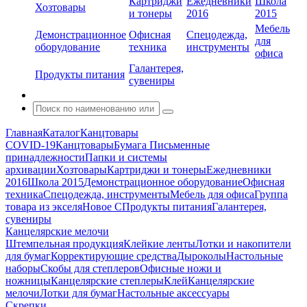
Картриджи
Ежедневники
Школа
Хозтовары
и тонеры
2016
2015
Мебель
Демонстрационное
Офисная
Спецодежда,
для
оборудование
техника
инструменты
офиса
Галантерея,
Продукты питания
сувениры
Главная
Каталог
Канцтовары
COVID-19
Канцтовары
Бумага
Письменные
принадлежности
Папки и системы
архивации
Хозтовары
Картриджи и тонеры
Ежедневники
2016
Школа 2015
Демонстрационное оборудование
Офисная
техника
Спецодежда, инструменты
Мебель для офиса
Группа
товара из экселя
Новое С
Продукты питания
Галантерея,
сувениры
Канцелярские мелочи
Штемпельная продукция
Клейкие ленты
Лотки и накопители
для бумаг
Корректирующие средства
Дыроколы
Настольные
наборы
Скобы для степлеров
Офисные ножи и
ножницы
Канцелярские степлеры
Клей
Канцелярские
мелочи
Лотки для бумаг
Настольные аксессуары
Скрепки