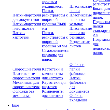
арочным
регистрат
механизмом
Пластиковые
Боксы для
Папки-
папки
подвесны
Папки-портфели
регистраторы с
Пластиковые
папок
для документов
шириной
папки на
Подвесны
Папки-портфели
корешка 70-80
кольцах
папки
пластиковые
мм
Пластиковые
стандарт
Папки-
Папки-
папки на
А4
картотеки
регистраторы с
резинках
Подставк
шириной
Разделители
для
корешка 50 мм
листов
подвесны
Самоклеящиеся
папок
карманы для
папок
Файлы и
Скоросшиватели
Картотеки и
папки
Пластиковые
компоненты
файловые
скоросшиватели
для картотек
Папки
Механизмы для
Картотеки для
файловые
скоросшивателя
карточек
для
Обложка без
Компоненты
документов
механизма
для картотек
Файлы-
вкладыши
Еще