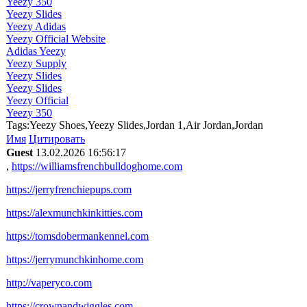
Yeezy 350
Yeezy Slides
Yeezy Adidas
Yeezy Official Website
Adidas Yeezy
Yeezy Supply
Yeezy Slides
Yeezy Slides
Yeezy Official
Yeezy 350
Tags:Yeezy Shoes,Yeezy Slides,Jordan 1,Air Jordan,Jordan
Имя
Цитировать
Guest
13.02.2026 16:56:17
,
https://williamsfrenchbulldoghome.com
https://jerryfrenchiepups.com
https://alexmunchkinkitties.com
https://tomsdobermankennel.com
https://jerrymunchkinhome.com
http://vaperyco.com
https://crownandwiggles.com