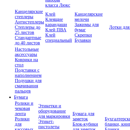
класса Люкс
Канцелярские
Клей
Канцелярские
степлеры
Клеящие
мелочи
Антистеплеры
карандаши
Зажимы для
Степлеры до
Лотки для
Клей ПВА
бумаг
25 листов
Клей
Скрепки
Стандартные
специальный
Булавки
до 40 листов
Настольные
аксессуары
Коврики на
стол
Подставки с
наполнением
Подушки для
смачивания
пальцев
Бумага
Ролики и
Этикетки и
чековая
оборудование
лента
Бумага для
для маркировки
Ролики
заметок
Бухгалтерск
Этикет-
для
Блок-кубики
бланки, кни
пистолеты
кассовых
для заметок
Бланки