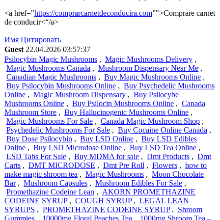
<a href="
https://comprarcarnetdeconducira.com
”">Comprare carnet
de conducir<“/a>
Имя
Цитировать
Guest
22.04.2026 03:57:37
Psilocybin Magic Mushrooms
,
Magic Mushrooms Delivery
,
Magic Mushrooms Canada
,
Mushroom Dispensary Near Me
,
Canadian Magic Mushrooms
,
Buy Magic Mushrooms Online
,
Buy Psilocybin Mushrooms Online
,
Buy Psychedelic Mushrooms
Online
,
Magic Mushroom Dispensary
,
Buy Psilocybe
Mushrooms Online
,
Buy Psilocin Mushrooms Online
,
Canada
Mushroom Store
,
Buy Hallucinogenic Mushrooms Online
,
Magic Mushrooms For Sale
,
Canada Magic Mushroom Shop
,
Psychedelic Mushrooms For Sale
,
Buy Cocaine Online Canada
,
Buy Dose Psilocybin
,
Buy LSD Online
,
Buy LSD Edibles
Online
,
Buy LSD Microdose Online
,
Buy LSD Tea Online
,
LSD Tabs For Sale
,
Buy MDMA for sale
,
Dmt Products
,
Dmt
Carts
,
DMT MICRODOSE
,
Dmt Pre Roll
,
Flowers
,
how to
make magic shroom tea
,
Magic Mushrooms
,
Moon Chocolate
Bar
,
Mushroom Capsules
,
Mushroom Edibles For Sale
,
Promethazine Codeine Lean
,
AKORN PROMETHAZINE
CODEINE SYRUP
,
COUGH SYRUP
,
LEGAL LEAN
SYRUPS
,
PROMETHAZINE CODEINE SYRUP
,
Shroom
Gummies
,
10000mg Floral Peaches Tea
,
1000mg Shroom Tea –