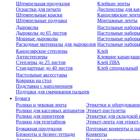
Штемпельная продукция
Клейкие ленты
Оснастки для печати
Диспенсеры для ка
Штемпельные краски
Канцелярские лент
Штемпельные подушки
Монтажные ленты
Дыроколы
Настольные набор
Дыроколы до 65 листов
Настольные наборы 
Мощные дыроколы
Настольные наборы
Расходные материалы для дыроколов
Настольные наборы
Канцелярские степлеры
Клей
Антистеплеры
Клеящие карандаш
Степлеры до 25 листов
Клей ПВА
Стандартные до 40 листов
Клей специальный
Настольные аксессуары
Коврики на стол
Подставки с наполнением
Подушки для смачивания пальцев
Бумага
Ролики и чековая лента
Этикетки и оборудовани
Ролики для кассовых аппаратов
Этикет-пистолеты
Ролики для принтеров
Этикетки для складско
Ролики для телетайпов
Этикет-лента для этикет
Бумажная продукция
Почтовые конверты и па
Блокноты и бизнес-тетради
Конверты
Атласы
Пакеты с полиэтиленов