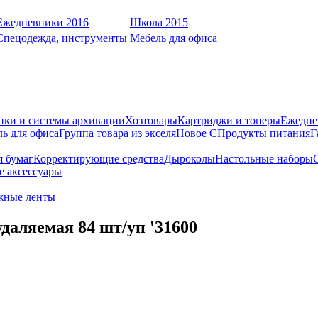
Ежедневники 2016
Школа 2015
Спецодежда, инструменты
Мебель для офиса
пки и системы архивации
Хозтовары
Картриджи и тонеры
Ежедне
ь для офиса
Группа товара из экселя
Новое С
Продукты питания
Г
я бумаг
Корректирующие средства
Дыроколы
Настольные наборы
е аксессуары
жные ленты
даляемая 84 шт/уп '31600