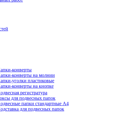
стей
апки-конверты
апки-конверты на молнии
апки-уголки пластиковые
апки-конверты на кнопке
одвесная регистратура
оксы для подвесных папок
одвесные папки стандартные А4
одставка для подвесных папок