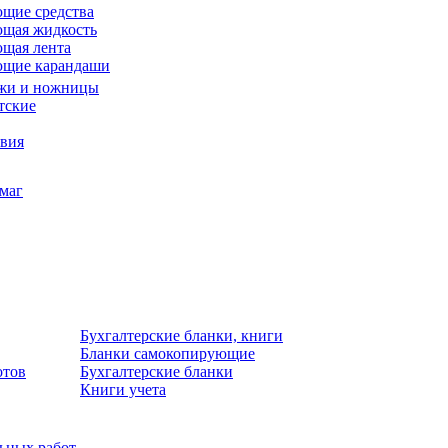
щие средства
щая жидкость
щая лента
ющие карандаши
жи и ножницы
тские
звия
умаг
Бухгалтерские бланки, книги
Бланки самокопирующие
отов
Бухгалтерские бланки
Книги учета
льных работ