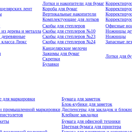
Лотки и накопители для бумаг
Корректирую
нцелярских лент
Короба для бумаг
Корректирую
ы
Вертикальные накопители
Корректирую
Комплектующие для лотков
Корректиру
ы
Скобы для степлеров
Офисные но
из дерева и металла
Скобы для степлеров №10
Ножницы де
 деревянные
Скобы для степлеров №23
Ножницы
 класса Люкс
Скобы для степлеров №24
Запасные ле
Канцелярские мелочи
и
Зажимы для бумаг
Лотки для б
Скрепки
Булавки
е для маркировки
Бумага для заметок
Блок-кубики для заметок
й и промышленной маркировки
Диспенсеры для закладок и блокн
-пистолетов
Клейкие закладки
кеты
Бумага для офисной техники
Цветная бумага для принтера
ой воздушной подушкой
Бумага для плоттеров и копирова