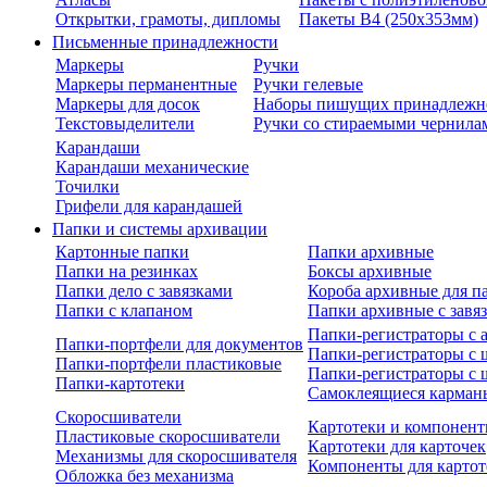
Открытки, грамоты, дипломы
Пакеты В4 (250х353мм)
Письменные принадлежности
Маркеры
Ручки
Маркеры перманентные
Ручки гелевые
Маркеры для досок
Наборы пишущих принадлежн
Текстовыделители
Ручки со стираемыми чернила
Карандаши
Карандаши механические
Точилки
Грифели для карандашей
Папки и системы архивации
Картонные папки
Папки архивные
Папки на резинках
Боксы архивные
Папки дело с завязками
Короба архивные для п
Папки с клапаном
Папки архивные с завя
Папки-регистраторы с
Папки-портфели для документов
Папки-регистраторы с 
Папки-портфели пластиковые
Папки-регистраторы с 
Папки-картотеки
Самоклеящиеся карман
Скоросшиватели
Картотеки и компонент
Пластиковые скоросшиватели
Картотеки для карточек
Механизмы для скоросшивателя
Компоненты для картот
Обложка без механизма