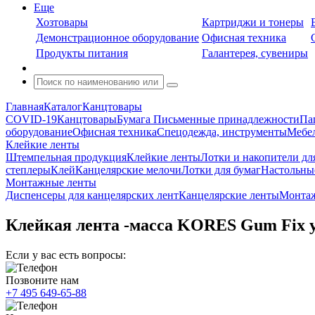
Еще
Хозтовары
Картриджи и тонеры
Демонстрационное оборудование
Офисная техника
Продукты питания
Галантерея, сувениры
Главная
Каталог
Канцтовары
COVID-19
Канцтовары
Бумага
Письменные принадлежности
Па
оборудование
Офисная техника
Спецодежда, инструменты
Мебел
Клейкие ленты
Штемпельная продукция
Клейкие ленты
Лотки и накопители дл
степлеры
Клей
Канцелярские мелочи
Лотки для бумаг
Настольны
Монтажные ленты
Диспенсеры для канцелярских лент
Канцелярские ленты
Монта
Клейкая лента -масса KORES Gum Fix у
Если у вас есть вопросы:
Позвоните нам
+7 495 649-65-88