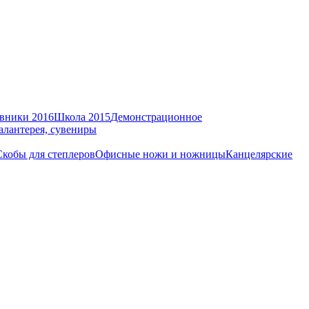
вники 2016
Школа 2015
Демонстрационное
алантерея, сувениры
Скобы для степлеров
Офисные ножи и ножницы
Канцелярские