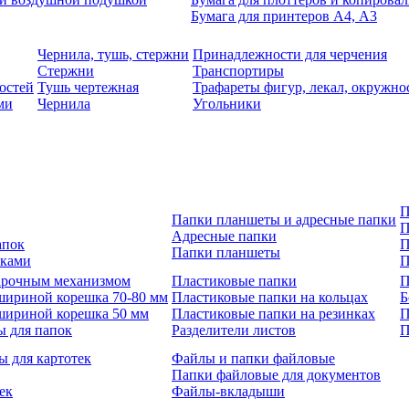
Бумага для принтеров А4, А3
Чернила, тушь, стержни
Принадлежности для черчения
Стержни
Транспортиры
остей
Тушь чертежная
Трафареты фигур, лекал, окружно
ми
Чернила
Угольники
П
Папки планшеты и адресные папки
П
Адресные папки
апок
П
Папки планшеты
зками
П
 арочным механизмом
Пластиковые папки
П
шириной корешка 70-80 мм
Пластиковые папки на кольцах
Б
шириной корешка 50 мм
Пластиковые папки на резинках
П
ы для папок
Разделители листов
П
ы для картотек
Файлы и папки файловые
Папки файловые для документов
ек
Файлы-вкладыши