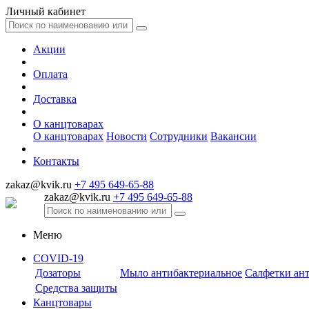
Личный кабинет
Акции
Оплата
Доставка
О канцтоварах
О канцтоварах
Новости
Сотрудники
Вакансии
Контакты
zakaz@kvik.ru
+7 495 649-65-88
zakaz@kvik.ru
+7 495 649-65-88
Меню
COVID-19
Дозаторы
Мыло антибактериальное
Салфетки ан
Средства защиты
Канцтовары