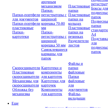
арочным
регистрат
механизмом
Пластиковые
Боксы для
Папки-
папки
подвесны
Папки-портфели
регистраторы с
Пластиковые
папок
для документов
шириной
папки на
Подвесны
Папки-портфели
корешка 70-80
кольцах
папки
пластиковые
мм
Пластиковые
стандарт
Папки-
Папки-
папки на
А4
картотеки
регистраторы с
резинках
Подставк
шириной
Разделители
для
корешка 50 мм
листов
подвесны
Самоклеящиеся
папок
карманы для
папок
Файлы и
Скоросшиватели
Картотеки и
папки
Пластиковые
компоненты
файловые
скоросшиватели
для картотек
Папки
Механизмы для
Картотеки для
файловые
скоросшивателя
карточек
для
Обложка без
Компоненты
документов
механизма
для картотек
Файлы-
вкладыши
Еще