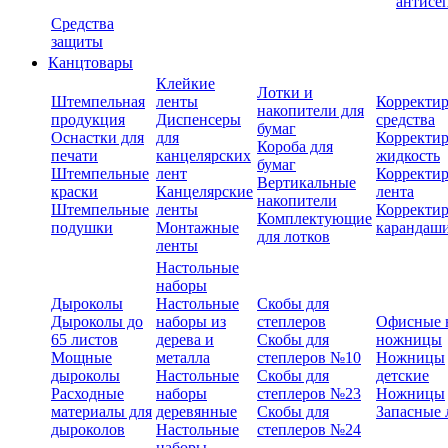
антисе
Средства
защиты
Канцтовары
Клейкие
Лотки и
Штемпельная
ленты
Корректи
накопители для
продукция
Диспенсеры
средства
бумаг
Оснастки для
для
Корректи
Короба для
печати
канцелярских
жидкость
бумаг
Штемпельные
лент
Корректи
Вертикальные
краски
Канцелярские
лента
накопители
Штемпельные
ленты
Корректи
Комплектующие
подушки
Монтажные
карандаш
для лотков
ленты
Настольные
наборы
Дыроколы
Настольные
Скобы для
Дыроколы до
наборы из
степлеров
Офисные 
65 листов
дерева и
Скобы для
ножницы
Мощные
металла
степлеров №10
Ножницы
дыроколы
Настольные
Скобы для
детские
Расходные
наборы
степлеров №23
Ножницы
материалы для
деревянные
Скобы для
Запасные 
дыроколов
Настольные
степлеров №24
наборы