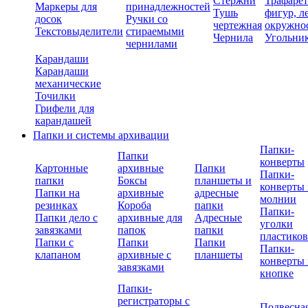
Стержни
Трафаре
Маркеры для
принадлежностей
Тушь
фигур, л
досок
Ручки со
чертежная
окружно
Текстовыделители
стираемыми
Чернила
Угольни
чернилами
Карандаши
Карандаши
механические
Точилки
Грифели для
карандашей
Папки и системы архивации
Папки-
Папки
конверты
Картонные
архивные
Папки
Папки-
папки
Боксы
планшеты и
конверты 
Папки на
архивные
адресные
молнии
резинках
Короба
папки
Папки-
Папки дело с
архивные для
Адресные
уголки
завязками
папок
папки
пластико
Папки с
Папки
Папки
Папки-
клапаном
архивные с
планшеты
конверты 
завязками
кнопке
Папки-
регистраторы с
Подвесна