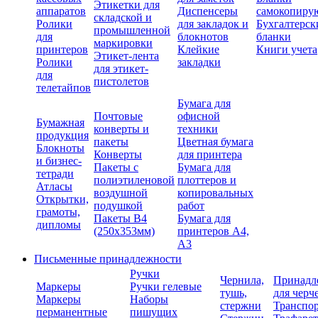
Этикетки для
аппаратов
Диспенсеры
самокопиру
складской и
Ролики
для закладок и
Бухгалтерск
промышленной
для
блокнотов
бланки
маркировки
принтеров
Клейкие
Книги учета
Этикет-лента
Ролики
закладки
для этикет-
для
пистолетов
телетайпов
Бумага для
Почтовые
офисной
Бумажная
конверты и
техники
продукция
пакеты
Цветная бумага
Блокноты
Конверты
для принтера
и бизнес-
Пакеты с
Бумага для
тетради
полиэтиленовой
плоттеров и
Атласы
воздушной
копировальных
Открытки,
подушкой
работ
грамоты,
Пакеты В4
Бумага для
дипломы
(250х353мм)
принтеров А4,
А3
Письменные принадлежности
Ручки
Чернила,
Принадл
Маркеры
Ручки гелевые
тушь,
для черч
Маркеры
Наборы
стержни
Транспо
перманентные
пишущих