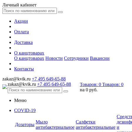
Личный кабинет
Акции
Оплата
Доставка
О канцтоварах
О канцтоварах
Новости
Сотрудники
Вакансии
Контакты
zakaz@kvik.ru
+7 495 649-65-88
zakaz@kvik.ru
+7 495 649-65-88
Товаров:
0
Товаров:
0
на
0 руб.
Меню
COVID-19
Средст
Мыло
Салфетки
дезинф
Дозаторы
антибактериальное
антибактериальные
и