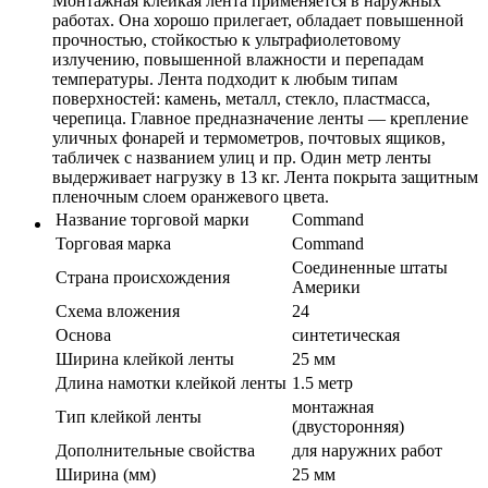
Монтажная клейкая лента применяется в наружных
работах. Она хорошо прилегает, обладает повышенной
прочностью, стойкостью к ультрафиолетовому
излучению, повышенной влажности и перепадам
температуры. Лента подходит к любым типам
поверхностей: камень, металл, стекло, пластмасса,
черепица. Главное предназначение ленты — крепление
уличных фонарей и термометров, почтовых ящиков,
табличек с названием улиц и пр. Один метр ленты
выдерживает нагрузку в 13 кг. Лента покрыта защитным
пленочным слоем оранжевого цвета.
Название торговой марки
Command
Торговая марка
Command
Соединенные штаты
Страна происхождения
Америки
Схема вложения
24
Основа
синтетическая
Ширина клейкой ленты
25 мм
Длина намотки клейкой ленты
1.5 метр
монтажная
Тип клейкой ленты
(двусторонняя)
Дополнительные свойства
для наружних работ
Ширина (мм)
25 мм