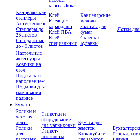
класса Люкс
Канцелярские
Клей
Канцелярские
степлеры
Клеящие
мелочи
Антистеплеры
карандаши
Зажимы для
Степлеры до
Лотки для
Клей ПВА
бумаг
25 листов
Клей
Скрепки
Стандартные
специальный
Булавки
до 40 листов
Настольные
аксессуары
Коврики на
стол
Подставки с
наполнением
Подушки для
смачивания
пальцев
Бумага
Ролики и
Этикетки и
чековая
оборудование
лента
Бумага для
для маркировки
Ролики
заметок
Бухгалтерск
Этикет-
для
Блок-кубики
бланки, кни
пистолеты
кассовых
для заметок
Бланки