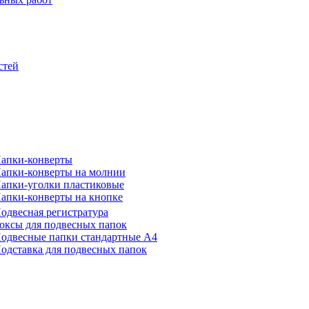
стей
апки-конверты
апки-конверты на молнии
апки-уголки пластиковые
апки-конверты на кнопке
одвесная регистратура
оксы для подвесных папок
одвесные папки стандартные А4
одставка для подвесных папок