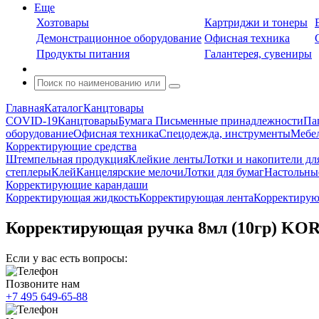
Еще
Хозтовары
Картриджи и тонеры
Демонстрационное оборудование
Офисная техника
Продукты питания
Галантерея, сувениры
Главная
Каталог
Канцтовары
COVID-19
Канцтовары
Бумага
Письменные принадлежности
Па
оборудование
Офисная техника
Спецодежда, инструменты
Мебел
Корректирующие средства
Штемпельная продукция
Клейкие ленты
Лотки и накопители дл
степлеры
Клей
Канцелярские мелочи
Лотки для бумаг
Настольны
Корректирующие карандаши
Корректирующая жидкость
Корректирующая лента
Корректирую
Корректирующая ручка 8мл (10гр) KOR
Если у вас есть вопросы:
Позвоните нам
+7 495 649-65-88