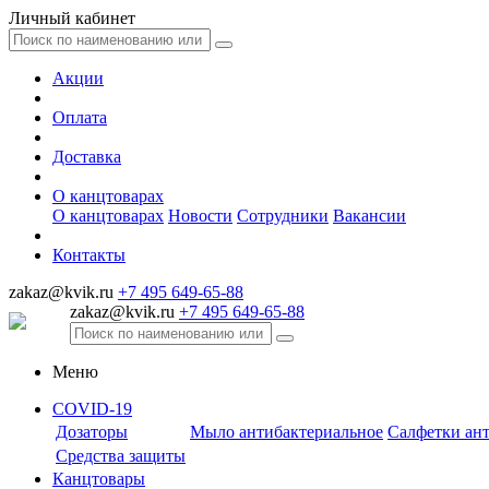
Личный кабинет
Акции
Оплата
Доставка
О канцтоварах
О канцтоварах
Новости
Сотрудники
Вакансии
Контакты
zakaz@kvik.ru
+7 495 649-65-88
zakaz@kvik.ru
+7 495 649-65-88
Меню
COVID-19
Дозаторы
Мыло антибактериальное
Салфетки ан
Средства защиты
Канцтовары