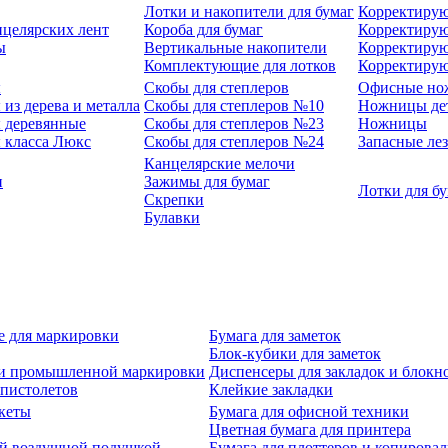
Лотки и накопители для бумаг
Корректирую
нцелярских лент
Короба для бумаг
Корректирую
ы
Вертикальные накопители
Корректирую
Комплектующие для лотков
Корректиру
ы
Скобы для степлеров
Офисные но
из дерева и металла
Скобы для степлеров №10
Ножницы де
 деревянные
Скобы для степлеров №23
Ножницы
 класса Люкс
Скобы для степлеров №24
Запасные ле
Канцелярские мелочи
и
Зажимы для бумаг
Лотки для б
Скрепки
Булавки
е для маркировки
Бумага для заметок
Блок-кубики для заметок
й и промышленной маркировки
Диспенсеры для закладок и блокн
-пистолетов
Клейкие закладки
кеты
Бумага для офисной техники
Цветная бумага для принтера
ой воздушной подушкой
Бумага для плоттеров и копирова