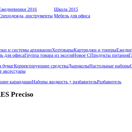
Ежедневники 2016
Школа 2015
Спецодежда, инструменты
Мебель для офиса
пки и системы архивации
Хозтовары
Картриджи и тонеры
Ежедне
ь для офиса
Группа товара из экселя
Новое С
Продукты питания
Г
я бумаг
Корректирующие средства
Дыроколы
Настольные наборы
е аксессуары
щие карандаши
Наборы жидкость + разбавитель
Разбавитель
ES Preсiso