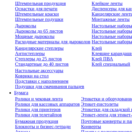
Штемпельная продукция
Клейкие ленты
Оснастки для печати
Диспенсеры для ка
Штемпельные краски
Канцелярские лент
Штемпельные подушки
Монтажные ленты
Дыроколы
Настольные набор
Дыроколы до 65 листов
Настольные наборы 
Мощные дыроколы
Настольные наборы
Расходные материалы для дыроколов
Настольные наборы
Канцелярские степлеры
Клей
Антистеплеры
Клеящие карандаш
Степлеры до 25 листов
Клей ПВА
Стандартные до 40 листов
Клей специальный
Настольные аксессуары
Коврики на стол
Подставки с наполнением
Подушки для смачивания пальцев
Бумага
Ролики и чековая лента
Этикетки и оборудовани
Ролики для кассовых аппаратов
Этикет-пистолеты
Ролики для принтеров
Этикетки для складско
Ролики для телетайпов
Этикет-лента для этикет
Бумажная продукция
Почтовые конверты и па
Блокноты и бизнес-тетради
Конверты
Атласы
Пакеты с полиэтиленов