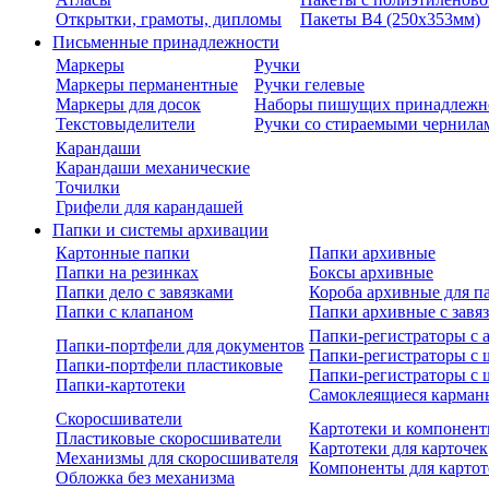
Открытки, грамоты, дипломы
Пакеты В4 (250х353мм)
Письменные принадлежности
Маркеры
Ручки
Маркеры перманентные
Ручки гелевые
Маркеры для досок
Наборы пишущих принадлежн
Текстовыделители
Ручки со стираемыми чернила
Карандаши
Карандаши механические
Точилки
Грифели для карандашей
Папки и системы архивации
Картонные папки
Папки архивные
Папки на резинках
Боксы архивные
Папки дело с завязками
Короба архивные для п
Папки с клапаном
Папки архивные с завя
Папки-регистраторы с
Папки-портфели для документов
Папки-регистраторы с 
Папки-портфели пластиковые
Папки-регистраторы с 
Папки-картотеки
Самоклеящиеся карман
Скоросшиватели
Картотеки и компонент
Пластиковые скоросшиватели
Картотеки для карточек
Механизмы для скоросшивателя
Компоненты для картот
Обложка без механизма