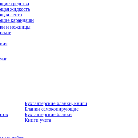
щие средства
щая жидкость
щая лента
ющие карандаши
жи и ножницы
тские
звия
умаг
Бухгалтерские бланки, книги
Бланки самокопирующие
отов
Бухгалтерские бланки
Книги учета
льных работ