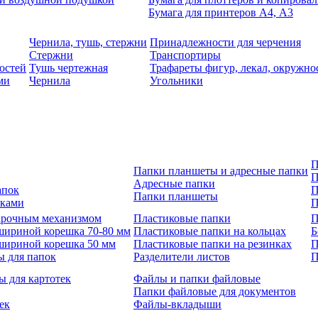
Бумага для принтеров А4, А3
Чернила, тушь, стержни
Принадлежности для черчения
Стержни
Транспортиры
остей
Тушь чертежная
Трафареты фигур, лекал, окружно
ми
Чернила
Угольники
П
Папки планшеты и адресные папки
П
Адресные папки
апок
П
Папки планшеты
зками
П
 арочным механизмом
Пластиковые папки
П
шириной корешка 70-80 мм
Пластиковые папки на кольцах
Б
шириной корешка 50 мм
Пластиковые папки на резинках
П
ы для папок
Разделители листов
П
ы для картотек
Файлы и папки файловые
Папки файловые для документов
ек
Файлы-вкладыши