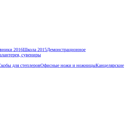
вники 2016
Школа 2015
Демонстрационное
алантерея, сувениры
Скобы для степлеров
Офисные ножи и ножницы
Канцелярские