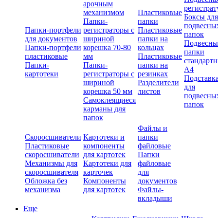
арочным
регистрат
механизмом
Пластиковые
Боксы для
Папки-
папки
подвесны
Папки-портфели
регистраторы с
Пластиковые
папок
для документов
шириной
папки на
Подвесны
Папки-портфели
корешка 70-80
кольцах
папки
пластиковые
мм
Пластиковые
стандарт
Папки-
Папки-
папки на
А4
картотеки
регистраторы с
резинках
Подставк
шириной
Разделители
для
корешка 50 мм
листов
подвесны
Самоклеящиеся
папок
карманы для
папок
Файлы и
Скоросшиватели
Картотеки и
папки
Пластиковые
компоненты
файловые
скоросшиватели
для картотек
Папки
Механизмы для
Картотеки для
файловые
скоросшивателя
карточек
для
Обложка без
Компоненты
документов
механизма
для картотек
Файлы-
вкладыши
Еще