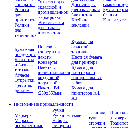
Этикетки для
аппаратов
Диспенсеры
самокопиру
складской и
Ролики
для закладок и
Бухгалтерск
промышленной
для
блокнотов
бланки
маркировки
принтеров
Клейкие
Книги учета
Этикет-лента
Ролики
закладки
для этикет-
для
пистолетов
телетайпов
Бумага для
Почтовые
офисной
Бумажная
конверты и
техники
продукция
пакеты
Цветная бумага
Блокноты
Конверты
для принтера
и бизнес-
Пакеты с
Бумага для
тетради
полиэтиленовой
плоттеров и
Атласы
воздушной
копировальных
Открытки,
подушкой
работ
грамоты,
Пакеты В4
Бумага для
дипломы
(250х353мм)
принтеров А4,
А3
Письменные принадлежности
Ручки
Чернила,
Принадл
Маркеры
Ручки гелевые
тушь,
для черч
Маркеры
Наборы
стержни
Транспо
перманентные
пишущих