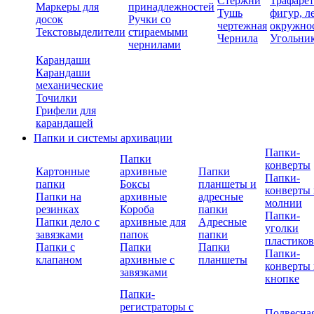
Стержни
Трафаре
Маркеры для
принадлежностей
Тушь
фигур, л
досок
Ручки со
чертежная
окружно
Текстовыделители
стираемыми
Чернила
Угольни
чернилами
Карандаши
Карандаши
механические
Точилки
Грифели для
карандашей
Папки и системы архивации
Папки-
Папки
конверты
Картонные
архивные
Папки
Папки-
папки
Боксы
планшеты и
конверты 
Папки на
архивные
адресные
молнии
резинках
Короба
папки
Папки-
Папки дело с
архивные для
Адресные
уголки
завязками
папок
папки
пластико
Папки с
Папки
Папки
Папки-
клапаном
архивные с
планшеты
конверты 
завязками
кнопке
Папки-
регистраторы с
Подвесна