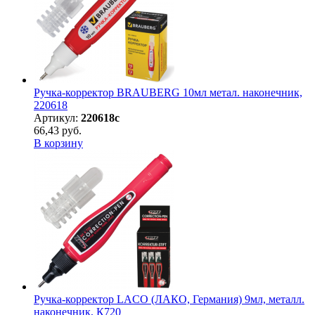
Ручка-корректор BRAUBERG 10мл метал. наконечник,
220618
Артикул:
220618с
66,43 руб.
В корзину
Ручка-корректор LACO (ЛАКО, Германия) 9мл, металл.
наконечник, К720