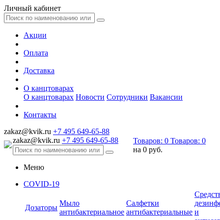
Личный кабинет
Акции
Оплата
Доставка
О канцтоварах
О канцтоварах
Новости
Сотрудники
Вакансии
Контакты
zakaz@kvik.ru
+7 495 649-65-88
zakaz@kvik.ru
+7 495 649-65-88
Товаров:
0
Товаров:
0
на
0 руб.
Меню
COVID-19
Средст
Мыло
Салфетки
дезинф
Дозаторы
антибактериальное
антибактериальные
и