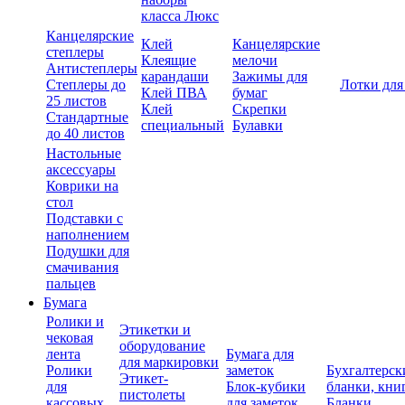
класса Люкс
Канцелярские
Клей
Канцелярские
степлеры
Клеящие
мелочи
Антистеплеры
карандаши
Зажимы для
Степлеры до
Лотки для
Клей ПВА
бумаг
25 листов
Клей
Скрепки
Стандартные
специальный
Булавки
до 40 листов
Настольные
аксессуары
Коврики на
стол
Подставки с
наполнением
Подушки для
смачивания
пальцев
Бумага
Ролики и
Этикетки и
чековая
оборудование
лента
Бумага для
для маркировки
Ролики
заметок
Бухгалтерск
Этикет-
для
Блок-кубики
бланки, кни
пистолеты
кассовых
для заметок
Бланки