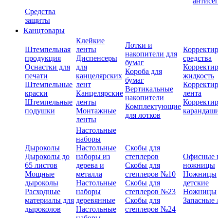
антисе
Средства
защиты
Канцтовары
Клейкие
Лотки и
Штемпельная
ленты
Корректи
накопители для
продукция
Диспенсеры
средства
бумаг
Оснастки для
для
Корректи
Короба для
печати
канцелярских
жидкость
бумаг
Штемпельные
лент
Корректи
Вертикальные
краски
Канцелярские
лента
накопители
Штемпельные
ленты
Корректи
Комплектующие
подушки
Монтажные
карандаш
для лотков
ленты
Настольные
наборы
Дыроколы
Настольные
Скобы для
Дыроколы до
наборы из
степлеров
Офисные 
65 листов
дерева и
Скобы для
ножницы
Мощные
металла
степлеров №10
Ножницы
дыроколы
Настольные
Скобы для
детские
Расходные
наборы
степлеров №23
Ножницы
материалы для
деревянные
Скобы для
Запасные 
дыроколов
Настольные
степлеров №24
наборы