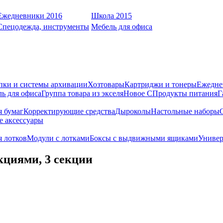
Ежедневники 2016
Школа 2015
Спецодежда, инструменты
Мебель для офиса
пки и системы архивации
Хозтовары
Картриджи и тонеры
Ежедне
ь для офиса
Группа товара из экселя
Новое С
Продукты питания
Г
я бумаг
Корректирующие средства
Дыроколы
Настольные наборы
е аксессуары
 лотков
Модули с лотками
Боксы с выдвижными ящиками
Универ
циями, 3 секции