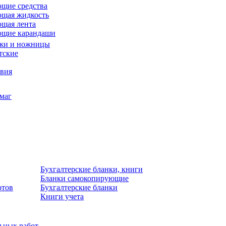
щие средства
щая жидкость
щая лента
ющие карандаши
жи и ножницы
тские
звия
умаг
Бухгалтерские бланки, книги
Бланки самокопирующие
отов
Бухгалтерские бланки
Книги учета
льных работ