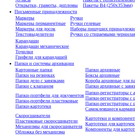
Открытки, грамоты, дипломы
Пакеты В4 (250х353мм)
Письменные принадлежности
Маркеры
Ручки
Маркеры перманентные
Ручки гелевые
Маркеры для досок
Наборы пишущих принадлежн
Текстовыделители
Ручки со стираемыми чернила
Карандаши
Карандаши механические
Точилки
Грифели для карандашей
Папки и системы архивации
Картонные папки
Папки архивные
Папки на резинках
Боксы архивные
Папки дело с завязками
Короба архивные для п
Папки с клапаном
Папки архивные с завя
Папки-регистраторы с
Папки-портфели для документов
Папки-регистраторы с 
Папки-портфели пластиковые
Папки-регистраторы с 
Папки-картотеки
Самоклеящиеся карман
Скоросшиватели
Картотеки и компонент
Пластиковые скоросшиватели
Картотеки для карточек
Механизмы для скоросшивателя
Компоненты для картот
Обложка без механизма