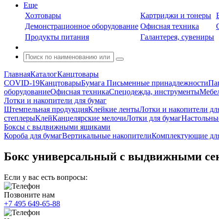
Еще
Хозтовары
Картриджи и тонеры
Демонстрационное оборудование
Офисная техника
Продукты питания
Галантерея, сувениры
Главная
Каталог
Канцтовары
COVID-19
Канцтовары
Бумага
Письменные принадлежности
Па
оборудование
Офисная техника
Спецодежда, инструменты
Мебел
Лотки и накопители для бумаг
Штемпельная продукция
Клейкие ленты
Лотки и накопители дл
степлеры
Клей
Канцелярские мелочи
Лотки для бумаг
Настольны
Боксы с выдвижными ящиками
Короба для бумаг
Вертикальные накопители
Комплектующие для
Бокс универсальный с выдвижными сек
Если у вас есть вопросы:
Позвоните нам
+7 495 649-65-88