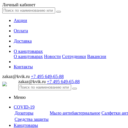
Личный кабинет
Акции
Оплата
Доставка
О канцтоварах
О канцтоварах
Новости
Сотрудники
Вакансии
Контакты
zakaz@kvik.ru
+7 495 649-65-88
zakaz@kvik.ru
+7 495 649-65-88
Меню
COVID-19
Дозаторы
Мыло антибактериальное
Салфетки ан
Средства защиты
Канцтовары