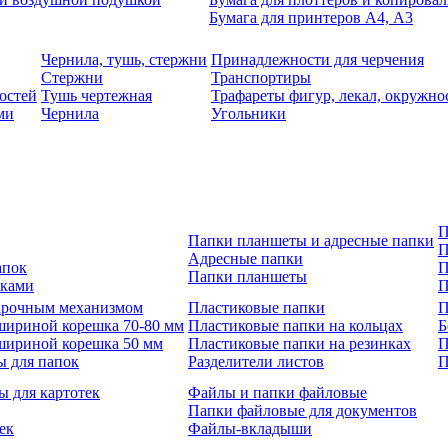
Бумага для принтеров А4, А3
Чернила, тушь, стержни
Принадлежности для черчения
Стержни
Транспортиры
остей
Тушь чертежная
Трафареты фигур, лекал, окружно
ми
Чернила
Угольники
П
Папки планшеты и адресные папки
П
Адресные папки
апок
П
Папки планшеты
зками
П
 арочным механизмом
Пластиковые папки
П
шириной корешка 70-80 мм
Пластиковые папки на кольцах
Б
шириной корешка 50 мм
Пластиковые папки на резинках
П
ы для папок
Разделители листов
П
ы для картотек
Файлы и папки файловые
Папки файловые для документов
ек
Файлы-вкладыши