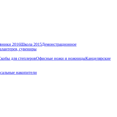
вники 2016
Школа 2015
Демонстрационное
алантерея, сувениры
Скобы для степлеров
Офисные ножи и ножницы
Канцелярские
сальные накопители