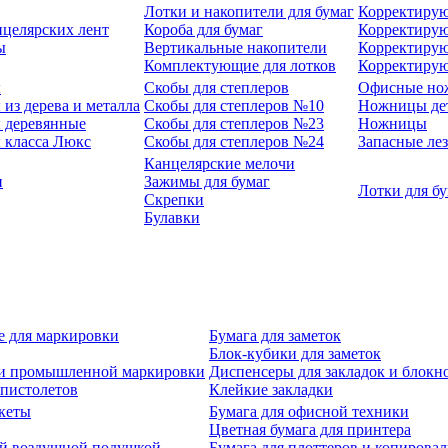
Лотки и накопители для бумаг
Корректирую
нцелярских лент
Короба для бумаг
Корректирую
ы
Вертикальные накопители
Корректирую
Комплектующие для лотков
Корректиру
ы
Скобы для степлеров
Офисные но
из дерева и металла
Скобы для степлеров №10
Ножницы де
 деревянные
Скобы для степлеров №23
Ножницы
 класса Люкс
Скобы для степлеров №24
Запасные ле
Канцелярские мелочи
и
Зажимы для бумаг
Лотки для б
Скрепки
Булавки
е для маркировки
Бумага для заметок
Блок-кубики для заметок
й и промышленной маркировки
Диспенсеры для закладок и блокн
-пистолетов
Клейкие закладки
кеты
Бумага для офисной техники
Цветная бумага для принтера
ой воздушной подушкой
Бумага для плоттеров и копирова