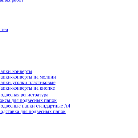
стей
апки-конверты
апки-конверты на молнии
апки-уголки пластиковые
апки-конверты на кнопке
одвесная регистратура
оксы для подвесных папок
одвесные папки стандартные А4
одставка для подвесных папок