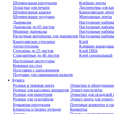
Штемпельная продукция
Клейкие ленты
Оснастки для печати
Диспенсеры для ка
Штемпельные краски
Канцелярские лент
Штемпельные подушки
Монтажные ленты
Дыроколы
Настольные набор
Дыроколы до 65 листов
Настольные наборы 
Мощные дыроколы
Настольные наборы
Расходные материалы для дыроколов
Настольные наборы
Канцелярские степлеры
Клей
Антистеплеры
Клеящие карандаш
Степлеры до 25 листов
Клей ПВА
Стандартные до 40 листов
Клей специальный
Настольные аксессуары
Коврики на стол
Подставки с наполнением
Подушки для смачивания пальцев
Бумага
Ролики и чековая лента
Этикетки и оборудовани
Ролики для кассовых аппаратов
Этикет-пистолеты
Ролики для принтеров
Этикетки для складско
Ролики для телетайпов
Этикет-лента для этикет
Бумажная продукция
Почтовые конверты и па
Блокноты и бизнес-тетради
Конверты
Атласы
Пакеты с полиэтиленов