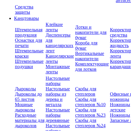
антисе
Средства
защиты
Канцтовары
Клейкие
Лотки и
Штемпельная
ленты
Корректи
накопители для
продукция
Диспенсеры
средства
бумаг
Оснастки для
для
Корректи
Короба для
печати
канцелярских
жидкость
бумаг
Штемпельные
лент
Корректи
Вертикальные
краски
Канцелярские
лента
накопители
Штемпельные
ленты
Корректи
Комплектующие
подушки
Монтажные
карандаш
для лотков
ленты
Настольные
наборы
Дыроколы
Настольные
Скобы для
Дыроколы до
наборы из
степлеров
Офисные 
65 листов
дерева и
Скобы для
ножницы
Мощные
металла
степлеров №10
Ножницы
дыроколы
Настольные
Скобы для
детские
Расходные
наборы
степлеров №23
Ножницы
материалы для
деревянные
Скобы для
Запасные 
дыроколов
Настольные
степлеров №24
наборы