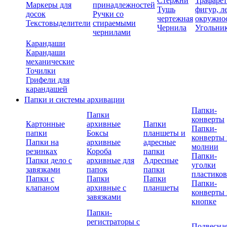
Стержни
Трафаре
Маркеры для
принадлежностей
Тушь
фигур, л
досок
Ручки со
чертежная
окружно
Текстовыделители
стираемыми
Чернила
Угольни
чернилами
Карандаши
Карандаши
механические
Точилки
Грифели для
карандашей
Папки и системы архивации
Папки-
Папки
конверты
Картонные
архивные
Папки
Папки-
папки
Боксы
планшеты и
конверты 
Папки на
архивные
адресные
молнии
резинках
Короба
папки
Папки-
Папки дело с
архивные для
Адресные
уголки
завязками
папок
папки
пластико
Папки с
Папки
Папки
Папки-
клапаном
архивные с
планшеты
конверты 
завязками
кнопке
Папки-
регистраторы с
Подвесна