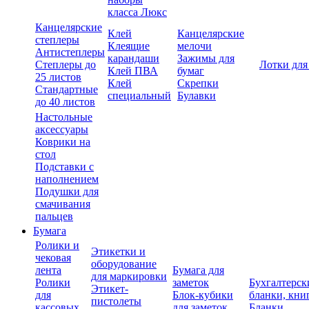
класса Люкс
Канцелярские
Клей
Канцелярские
степлеры
Клеящие
мелочи
Антистеплеры
карандаши
Зажимы для
Степлеры до
Лотки для
Клей ПВА
бумаг
25 листов
Клей
Скрепки
Стандартные
специальный
Булавки
до 40 листов
Настольные
аксессуары
Коврики на
стол
Подставки с
наполнением
Подушки для
смачивания
пальцев
Бумага
Ролики и
Этикетки и
чековая
оборудование
лента
Бумага для
для маркировки
Ролики
заметок
Бухгалтерск
Этикет-
для
Блок-кубики
бланки, кни
пистолеты
кассовых
для заметок
Бланки