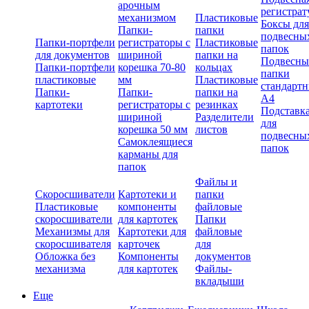
арочным
регистрат
механизмом
Пластиковые
Боксы для
Папки-
папки
подвесны
Папки-портфели
регистраторы с
Пластиковые
папок
для документов
шириной
папки на
Подвесны
Папки-портфели
корешка 70-80
кольцах
папки
пластиковые
мм
Пластиковые
стандарт
Папки-
Папки-
папки на
А4
картотеки
регистраторы с
резинках
Подставк
шириной
Разделители
для
корешка 50 мм
листов
подвесны
Самоклеящиеся
папок
карманы для
папок
Файлы и
Скоросшиватели
Картотеки и
папки
Пластиковые
компоненты
файловые
скоросшиватели
для картотек
Папки
Механизмы для
Картотеки для
файловые
скоросшивателя
карточек
для
Обложка без
Компоненты
документов
механизма
для картотек
Файлы-
вкладыши
Еще