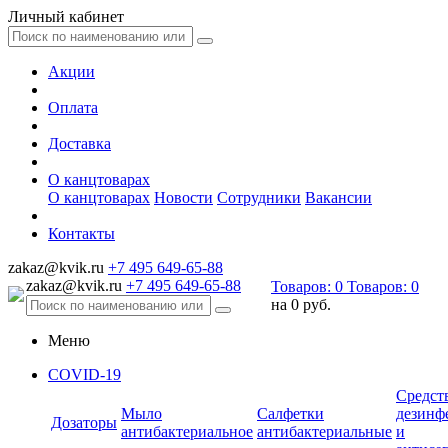
Личный кабинет
Акции
Оплата
Доставка
О канцтоварах
О канцтоварах
Новости
Сотрудники
Вакансии
Контакты
zakaz@kvik.ru
+7 495 649-65-88
zakaz@kvik.ru
+7 495 649-65-88
Товаров:
0
Товаров:
0
на
0 руб.
Меню
COVID-19
Средст
Мыло
Салфетки
дезинф
Дозаторы
антибактериальное
антибактериальные
и