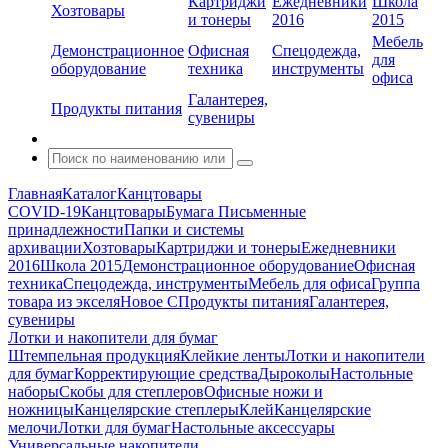
Картриджи
Ежедневники
Школа
Хозтовары
и тонеры
2016
2015
Мебель
Демонстрационное
Офисная
Спецодежда,
для
оборудование
техника
инструменты
офиса
Галантерея,
Продукты питания
сувениры
Главная
Каталог
Канцтовары
COVID-19
Канцтовары
Бумага
Письменные
принадлежности
Папки и системы
архивации
Хозтовары
Картриджи и тонеры
Ежедневники
2016
Школа 2015
Демонстрационное оборудование
Офисная
техника
Спецодежда, инструменты
Мебель для офиса
Группа
товара из экселя
Новое С
Продукты питания
Галантерея,
сувениры
Лотки и накопители для бумаг
Штемпельная продукция
Клейкие ленты
Лотки и накопители
для бумаг
Корректирующие средства
Дыроколы
Настольные
наборы
Скобы для степлеров
Офисные ножи и
ножницы
Канцелярские степлеры
Клей
Канцелярские
мелочи
Лотки для бумаг
Настольные аксессуары
Универсальные накопители