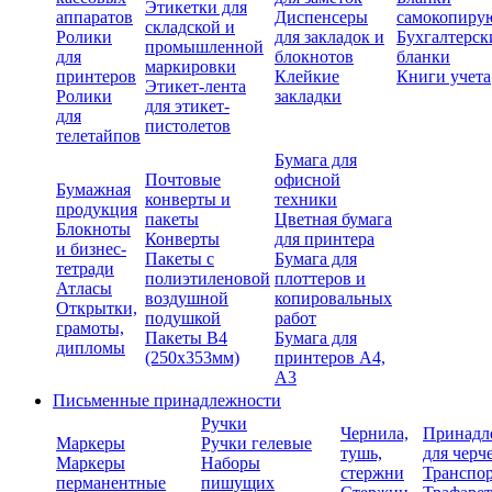
Этикетки для
аппаратов
Диспенсеры
самокопиру
складской и
Ролики
для закладок и
Бухгалтерск
промышленной
для
блокнотов
бланки
маркировки
принтеров
Клейкие
Книги учета
Этикет-лента
Ролики
закладки
для этикет-
для
пистолетов
телетайпов
Бумага для
Почтовые
офисной
Бумажная
конверты и
техники
продукция
пакеты
Цветная бумага
Блокноты
Конверты
для принтера
и бизнес-
Пакеты с
Бумага для
тетради
полиэтиленовой
плоттеров и
Атласы
воздушной
копировальных
Открытки,
подушкой
работ
грамоты,
Пакеты В4
Бумага для
дипломы
(250х353мм)
принтеров А4,
А3
Письменные принадлежности
Ручки
Чернила,
Принадл
Маркеры
Ручки гелевые
тушь,
для черч
Маркеры
Наборы
стержни
Транспо
перманентные
пишущих