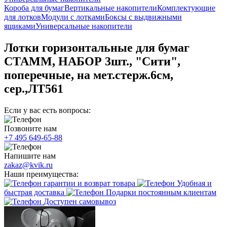
Короба для бумаг
Вертикальные накопители
Комплектующие
для лотков
Модули с лотками
Боксы с выдвижными
ящиками
Универсальные накопители
Лотки горизонтальные для бумаг
СТАММ, НАБОР 3шт., "Сити",
поперечные, на мет.стерж.6см,
сер.,ЛТ561
Если у вас есть вопросы:
Позвоните нам
+7 495 649-65-88
Напишите нам
zakaz@kvik.ru
Наши преимущества:
гарантии и возврат товара
Удобная и
быстрая доставка
Подарки постоянным клиентам
Доступен самовывоз