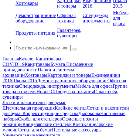
Картриджи
Ежедневники
Школа
Хозтовары
и тонеры
2016
2015
Мебель
Демонстрационное
Офисная
Спецодежда,
для
оборудование
техника
инструменты
офиса
Галантерея,
Продукты питания
сувениры
Главная
Каталог
Канцтовары
COVID-19
Канцтовары
Бумага
Письменные
принадлежности
Папки и системы
архивации
Хозтовары
Картриджи и тонеры
Ежедневники
2016
Школа 2015
Демонстрационное оборудование
Офисная
техника
Спецодежда, инструменты
Мебель для офиса
Группа
товара из экселя
Новое С
Продукты питания
Галантерея,
сувениры
Лотки и накопители для бумаг
Штемпельная продукция
Клейкие ленты
Лотки и накопители
для бумаг
Корректирующие средства
Дыроколы
Настольные
наборы
Скобы для степлеров
Офисные ножи и
ножницы
Канцелярские степлеры
Клей
Канцелярские
мелочи
Лотки для бумаг
Настольные аксессуары
Универсальные накопители