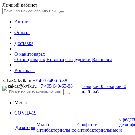
Личный кабинет
Акции
Оплата
Доставка
О канцтоварах
О канцтоварах
Новости
Сотрудники
Вакансии
Контакты
zakaz@kvik.ru
+7 495 649-65-88
zakaz@kvik.ru
+7 495 649-65-88
Товаров:
0
Товаров:
0
на
0 руб.
Меню
COVID-19
Средст
Мыло
Салфетки
дезинф
Дозаторы
антибактериальное
антибактериальные
и