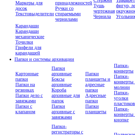
Стержни
Трафаре
Маркеры для
принадлежностей
Тушь
фигур, л
досок
Ручки со
чертежная
окружно
Текстовыделители
стираемыми
Чернила
Угольни
чернилами
Карандаши
Карандаши
механические
Точилки
Грифели для
карандашей
Папки и системы архивации
Папки-
Папки
конверты
Картонные
архивные
Папки
Папки-
папки
Боксы
планшеты и
конверты 
Папки на
архивные
адресные
молнии
резинках
Короба
папки
Папки-
Папки дело с
архивные для
Адресные
уголки
завязками
папок
папки
пластико
Папки с
Папки
Папки
Папки-
клапаном
архивные с
планшеты
конверты 
завязками
кнопке
Папки-
регистраторы с
Подвесна