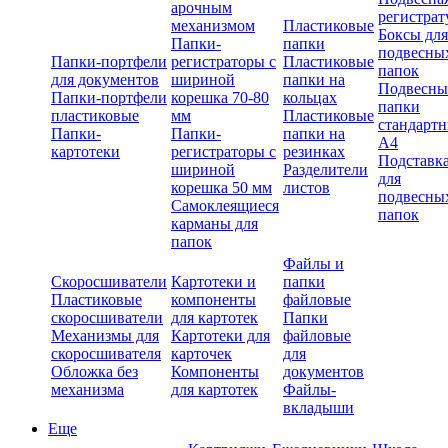
арочным
регистрат
механизмом
Пластиковые
Боксы для
Папки-
папки
подвесны
Папки-портфели
регистраторы с
Пластиковые
папок
для документов
шириной
папки на
Подвесны
Папки-портфели
корешка 70-80
кольцах
папки
пластиковые
мм
Пластиковые
стандарт
Папки-
Папки-
папки на
А4
картотеки
регистраторы с
резинках
Подставк
шириной
Разделители
для
корешка 50 мм
листов
подвесны
Самоклеящиеся
папок
карманы для
папок
Файлы и
Скоросшиватели
Картотеки и
папки
Пластиковые
компоненты
файловые
скоросшиватели
для картотек
Папки
Механизмы для
Картотеки для
файловые
скоросшивателя
карточек
для
Обложка без
Компоненты
документов
механизма
для картотек
Файлы-
вкладыши
Еще