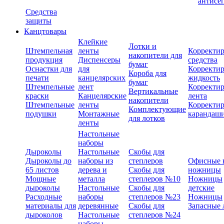
антисе
Средства
защиты
Канцтовары
Клейкие
Лотки и
Штемпельная
ленты
Корректи
накопители для
продукция
Диспенсеры
средства
бумаг
Оснастки для
для
Корректи
Короба для
печати
канцелярских
жидкость
бумаг
Штемпельные
лент
Корректи
Вертикальные
краски
Канцелярские
лента
накопители
Штемпельные
ленты
Корректи
Комплектующие
подушки
Монтажные
карандаш
для лотков
ленты
Настольные
наборы
Дыроколы
Настольные
Скобы для
Дыроколы до
наборы из
степлеров
Офисные 
65 листов
дерева и
Скобы для
ножницы
Мощные
металла
степлеров №10
Ножницы
дыроколы
Настольные
Скобы для
детские
Расходные
наборы
степлеров №23
Ножницы
материалы для
деревянные
Скобы для
Запасные 
дыроколов
Настольные
степлеров №24
наборы