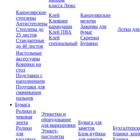
класса Люкс
Канцелярские
Клей
Канцелярские
степлеры
Клеящие
мелочи
Антистеплеры
карандаши
Зажимы для
Степлеры до
Лотки для
Клей ПВА
бумаг
25 листов
Клей
Скрепки
Стандартные
специальный
Булавки
до 40 листов
Настольные
аксессуары
Коврики на
стол
Подставки с
наполнением
Подушки для
смачивания
пальцев
Бумага
Ролики и
Этикетки и
чековая
оборудование
лента
Бумага для
для маркировки
Ролики
заметок
Бухгалтерск
Этикет-
для
Блок-кубики
бланки, кни
пистолеты
кассовых
для заметок
Бланки