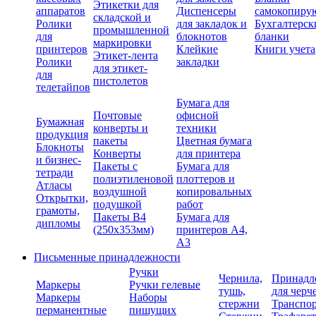
Этикетки для
аппаратов
Диспенсеры
самокопиру
складской и
Ролики
для закладок и
Бухгалтерск
промышленной
для
блокнотов
бланки
маркировки
принтеров
Клейкие
Книги учета
Этикет-лента
Ролики
закладки
для этикет-
для
пистолетов
телетайпов
Бумага для
Почтовые
офисной
Бумажная
конверты и
техники
продукция
пакеты
Цветная бумага
Блокноты
Конверты
для принтера
и бизнес-
Пакеты с
Бумага для
тетради
полиэтиленовой
плоттеров и
Атласы
воздушной
копировальных
Открытки,
подушкой
работ
грамоты,
Пакеты В4
Бумага для
дипломы
(250х353мм)
принтеров А4,
А3
Письменные принадлежности
Ручки
Чернила,
Принадл
Маркеры
Ручки гелевые
тушь,
для черч
Маркеры
Наборы
стержни
Транспо
перманентные
пишущих