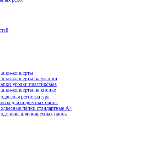
стей
апки-конверты
апки-конверты на молнии
апки-уголки пластиковые
апки-конверты на кнопке
одвесная регистратура
оксы для подвесных папок
одвесные папки стандартные А4
одставка для подвесных папок