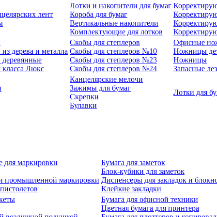
Лотки и накопители для бумаг
Корректирую
нцелярских лент
Короба для бумаг
Корректирую
ы
Вертикальные накопители
Корректирую
Комплектующие для лотков
Корректиру
ы
Скобы для степлеров
Офисные но
из дерева и металла
Скобы для степлеров №10
Ножницы де
 деревянные
Скобы для степлеров №23
Ножницы
 класса Люкс
Скобы для степлеров №24
Запасные ле
Канцелярские мелочи
и
Зажимы для бумаг
Лотки для б
Скрепки
Булавки
е для маркировки
Бумага для заметок
Блок-кубики для заметок
й и промышленной маркировки
Диспенсеры для закладок и блокн
-пистолетов
Клейкие закладки
кеты
Бумага для офисной техники
Цветная бумага для принтера
ой воздушной подушкой
Бумага для плоттеров и копирова