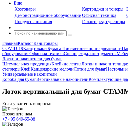
Еще
Хозтовары
Картриджи и тонеры
Демонстрационное оборудование
Офисная техника
Продукты питания
Галантерея, сувениры
Главная
Каталог
Канцтовары
COVID-19
Канцтовары
Бумага
Письменные принадлежности
Па
оборудование
Офисная техника
Спецодежда, инструменты
Мебел
Лотки и накопители для бумаг
Штемпельная продукция
Клейкие ленты
Лотки и накопители дл
степлеры
Клей
Канцелярские мелочи
Лотки для бумаг
Настольны
Универсальные накопители
Короба для бумаг
Вертикальные накопители
Комплектующие для
Лоток вертикальный для бумаг СТАММ 
Если у вас есть вопросы:
Позвоните нам
+7 495 649-65-88