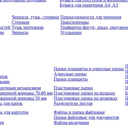
Бумага для принтеров А4, А3
Чернила, тушь, стержни
Принадлежности для черчения
Стержни
Транспортиры
остей
Тушь чертежная
Трафареты фигур, лекал, окружно
ми
Чернила
Угольники
П
Папки планшеты и адресные папки
П
Адресные папки
апок
П
Папки планшеты
зками
П
 арочным механизмом
Пластиковые папки
П
шириной корешка 70-80 мм
Пластиковые папки на кольцах
Б
шириной корешка 50 мм
Пластиковые папки на резинках
П
ы для папок
Разделители листов
П
ы для картотек
Файлы и папки файловые
Папки файловые для документов
ек
Файлы-вкладыши