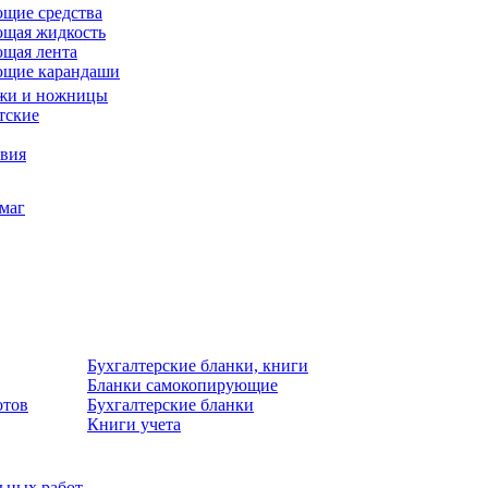
щие средства
щая жидкость
щая лента
ющие карандаши
жи и ножницы
тские
звия
умаг
Бухгалтерские бланки, книги
Бланки самокопирующие
отов
Бухгалтерские бланки
Книги учета
льных работ