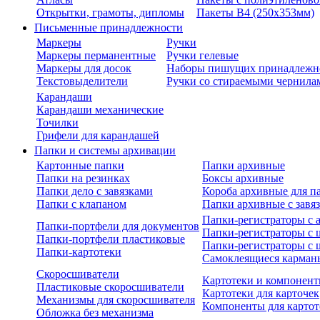
Открытки, грамоты, дипломы
Пакеты В4 (250х353мм)
Письменные принадлежности
Маркеры
Ручки
Маркеры перманентные
Ручки гелевые
Маркеры для досок
Наборы пишущих принадлежн
Текстовыделители
Ручки со стираемыми чернила
Карандаши
Карандаши механические
Точилки
Грифели для карандашей
Папки и системы архивации
Картонные папки
Папки архивные
Папки на резинках
Боксы архивные
Папки дело с завязками
Короба архивные для п
Папки с клапаном
Папки архивные с завя
Папки-регистраторы с
Папки-портфели для документов
Папки-регистраторы с 
Папки-портфели пластиковые
Папки-регистраторы с 
Папки-картотеки
Самоклеящиеся карман
Скоросшиватели
Картотеки и компонент
Пластиковые скоросшиватели
Картотеки для карточек
Механизмы для скоросшивателя
Компоненты для картот
Обложка без механизма