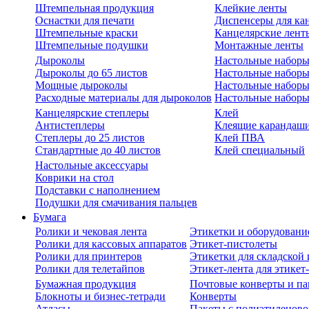
Штемпельная продукция
Клейкие ленты
Оснастки для печати
Диспенсеры для ка
Штемпельные краски
Канцелярские лент
Штемпельные подушки
Монтажные ленты
Дыроколы
Настольные набор
Дыроколы до 65 листов
Настольные наборы 
Мощные дыроколы
Настольные наборы
Расходные материалы для дыроколов
Настольные наборы
Канцелярские степлеры
Клей
Антистеплеры
Клеящие карандаш
Степлеры до 25 листов
Клей ПВА
Стандартные до 40 листов
Клей специальный
Настольные аксессуары
Коврики на стол
Подставки с наполнением
Подушки для смачивания пальцев
Бумага
Ролики и чековая лента
Этикетки и оборудовани
Ролики для кассовых аппаратов
Этикет-пистолеты
Ролики для принтеров
Этикетки для складско
Ролики для телетайпов
Этикет-лента для этикет
Бумажная продукция
Почтовые конверты и па
Блокноты и бизнес-тетради
Конверты
Атласы
Пакеты с полиэтиленов