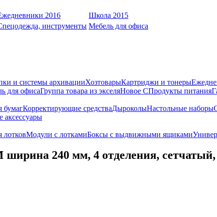
Ежедневники 2016
Школа 2015
Спецодежда, инструменты
Мебель для офиса
пки и системы архивации
Хозтовары
Картриджи и тонеры
Ежедне
ь для офиса
Группа товара из экселя
Новое С
Продукты питания
Г
я бумаг
Корректирующие средства
Дыроколы
Настольные наборы
е аксессуары
 лотков
Модули с лотками
Боксы с выдвижными ящиками
Универ
ширина 240 мм, 4 отделения, сетчатый,