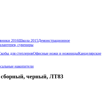
вники 2016
Школа 2015
Демонстрационное
алантерея, сувениры
Скобы для степлеров
Офисные ножи и ножницы
Канцелярские
сальные накопители
 сборный, черный, ЛТ83