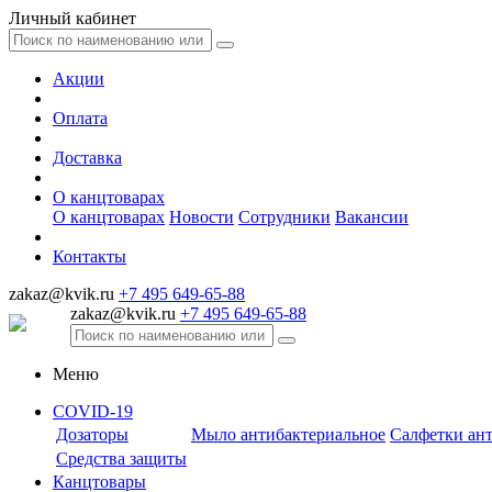
Личный кабинет
Акции
Оплата
Доставка
О канцтоварах
О канцтоварах
Новости
Сотрудники
Вакансии
Контакты
zakaz@kvik.ru
+7 495 649-65-88
zakaz@kvik.ru
+7 495 649-65-88
Меню
COVID-19
Дозаторы
Мыло антибактериальное
Салфетки ан
Средства защиты
Канцтовары