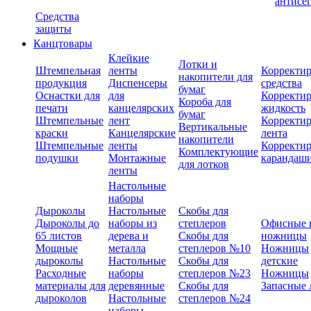
антисе
Средства
защиты
Канцтовары
Клейкие
Лотки и
Штемпельная
ленты
Корректи
накопители для
продукция
Диспенсеры
средства
бумаг
Оснастки для
для
Корректи
Короба для
печати
канцелярских
жидкость
бумаг
Штемпельные
лент
Корректи
Вертикальные
краски
Канцелярские
лента
накопители
Штемпельные
ленты
Корректи
Комплектующие
подушки
Монтажные
карандаш
для лотков
ленты
Настольные
наборы
Дыроколы
Настольные
Скобы для
Дыроколы до
наборы из
степлеров
Офисные 
65 листов
дерева и
Скобы для
ножницы
Мощные
металла
степлеров №10
Ножницы
дыроколы
Настольные
Скобы для
детские
Расходные
наборы
степлеров №23
Ножницы
материалы для
деревянные
Скобы для
Запасные 
дыроколов
Настольные
степлеров №24
наборы