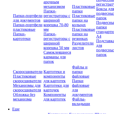
арочным
регистрат
механизмом
Пластиковые
Боксы для
Папки-
папки
подвесны
Папки-портфели
регистраторы с
Пластиковые
папок
для документов
шириной
папки на
Подвесны
Папки-портфели
корешка 70-80
кольцах
папки
пластиковые
мм
Пластиковые
стандарт
Папки-
Папки-
папки на
А4
картотеки
регистраторы с
резинках
Подставк
шириной
Разделители
для
корешка 50 мм
листов
подвесны
Самоклеящиеся
папок
карманы для
папок
Файлы и
Скоросшиватели
Картотеки и
папки
Пластиковые
компоненты
файловые
скоросшиватели
для картотек
Папки
Механизмы для
Картотеки для
файловые
скоросшивателя
карточек
для
Обложка без
Компоненты
документов
механизма
для картотек
Файлы-
вкладыши
Еще