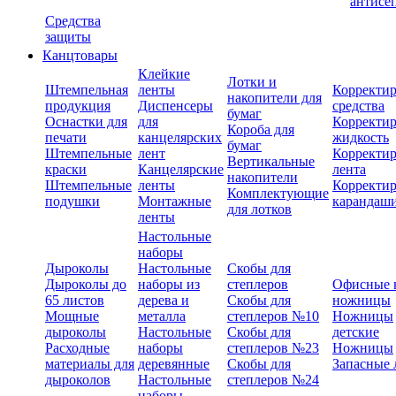
антисе
Средства
защиты
Канцтовары
Клейкие
Лотки и
Штемпельная
ленты
Корректи
накопители для
продукция
Диспенсеры
средства
бумаг
Оснастки для
для
Корректи
Короба для
печати
канцелярских
жидкость
бумаг
Штемпельные
лент
Корректи
Вертикальные
краски
Канцелярские
лента
накопители
Штемпельные
ленты
Корректи
Комплектующие
подушки
Монтажные
карандаш
для лотков
ленты
Настольные
наборы
Дыроколы
Настольные
Скобы для
Дыроколы до
наборы из
степлеров
Офисные 
65 листов
дерева и
Скобы для
ножницы
Мощные
металла
степлеров №10
Ножницы
дыроколы
Настольные
Скобы для
детские
Расходные
наборы
степлеров №23
Ножницы
материалы для
деревянные
Скобы для
Запасные 
дыроколов
Настольные
степлеров №24
наборы