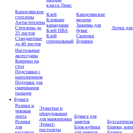
класса Люкс
Канцелярские
Клей
Канцелярские
степлеры
Клеящие
мелочи
Антистеплеры
карандаши
Зажимы для
Степлеры до
Лотки для
Клей ПВА
бумаг
25 листов
Клей
Скрепки
Стандартные
специальный
Булавки
до 40 листов
Настольные
аксессуары
Коврики на
стол
Подставки с
наполнением
Подушки для
смачивания
пальцев
Бумага
Ролики и
Этикетки и
чековая
оборудование
лента
Бумага для
для маркировки
Ролики
заметок
Бухгалтерск
Этикет-
для
Блок-кубики
бланки, кни
пистолеты
кассовых
для заметок
Бланки