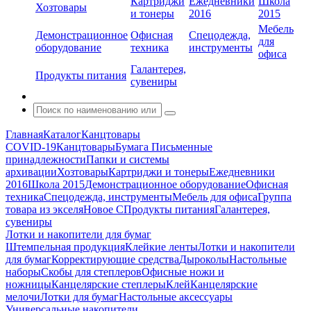
Картриджи
Ежедневники
Школа
Хозтовары
и тонеры
2016
2015
Мебель
Демонстрационное
Офисная
Спецодежда,
для
оборудование
техника
инструменты
офиса
Галантерея,
Продукты питания
сувениры
Главная
Каталог
Канцтовары
COVID-19
Канцтовары
Бумага
Письменные
принадлежности
Папки и системы
архивации
Хозтовары
Картриджи и тонеры
Ежедневники
2016
Школа 2015
Демонстрационное оборудование
Офисная
техника
Спецодежда, инструменты
Мебель для офиса
Группа
товара из экселя
Новое С
Продукты питания
Галантерея,
сувениры
Лотки и накопители для бумаг
Штемпельная продукция
Клейкие ленты
Лотки и накопители
для бумаг
Корректирующие средства
Дыроколы
Настольные
наборы
Скобы для степлеров
Офисные ножи и
ножницы
Канцелярские степлеры
Клей
Канцелярские
мелочи
Лотки для бумаг
Настольные аксессуары
Универсальные накопители