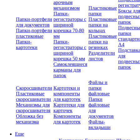
арочным
регистрат
механизмом
Пластиковые
Боксы для
Папки-
папки
подвесны
Папки-портфели
регистраторы с
Пластиковые
папок
для документов
шириной
папки на
Подвесны
Папки-портфели
корешка 70-80
кольцах
папки
пластиковые
мм
Пластиковые
стандарт
Папки-
Папки-
папки на
А4
картотеки
регистраторы с
резинках
Подставк
шириной
Разделители
для
корешка 50 мм
листов
подвесны
Самоклеящиеся
папок
карманы для
папок
Файлы и
Скоросшиватели
Картотеки и
папки
Пластиковые
компоненты
файловые
скоросшиватели
для картотек
Папки
Механизмы для
Картотеки для
файловые
скоросшивателя
карточек
для
Обложка без
Компоненты
документов
механизма
для картотек
Файлы-
вкладыши
Еще