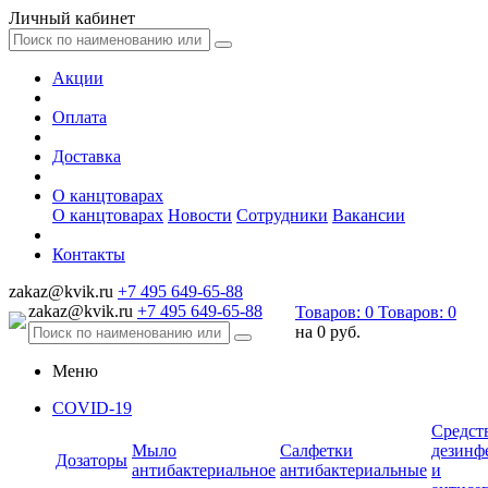
Личный кабинет
Акции
Оплата
Доставка
О канцтоварах
О канцтоварах
Новости
Сотрудники
Вакансии
Контакты
zakaz@kvik.ru
+7 495 649-65-88
zakaz@kvik.ru
+7 495 649-65-88
Товаров:
0
Товаров:
0
на
0 руб.
Меню
COVID-19
Средст
Мыло
Салфетки
дезинф
Дозаторы
антибактериальное
антибактериальные
и