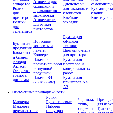
Этикетки для
аппаратов
Диспенсеры
самокопиру
складской и
Ролики
для закладок и
Бухгалтерск
промышленной
для
блокнотов
бланки
маркировки
принтеров
Клейкие
Книги учета
Этикет-лента
Ролики
закладки
для этикет-
для
пистолетов
телетайпов
Бумага для
Почтовые
офисной
Бумажная
конверты и
техники
продукция
пакеты
Цветная бумага
Блокноты
Конверты
для принтера
и бизнес-
Пакеты с
Бумага для
тетради
полиэтиленовой
плоттеров и
Атласы
воздушной
копировальных
Открытки,
подушкой
работ
грамоты,
Пакеты В4
Бумага для
дипломы
(250х353мм)
принтеров А4,
А3
Письменные принадлежности
Ручки
Чернила,
Принадл
Маркеры
Ручки гелевые
тушь,
для черч
Маркеры
Наборы
стержни
Транспо
перманентные
пишущих