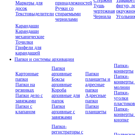
Стержни
Трафаре
Маркеры для
принадлежностей
Тушь
фигур, л
досок
Ручки со
чертежная
окружно
Текстовыделители
стираемыми
Чернила
Угольни
чернилами
Карандаши
Карандаши
механические
Точилки
Грифели для
карандашей
Папки и системы архивации
Папки-
Папки
конверты
Картонные
архивные
Папки
Папки-
папки
Боксы
планшеты и
конверты 
Папки на
архивные
адресные
молнии
резинках
Короба
папки
Папки-
Папки дело с
архивные для
Адресные
уголки
завязками
папок
папки
пластико
Папки с
Папки
Папки
Папки-
клапаном
архивные с
планшеты
конверты 
завязками
кнопке
Папки-
регистраторы с
Подвесна