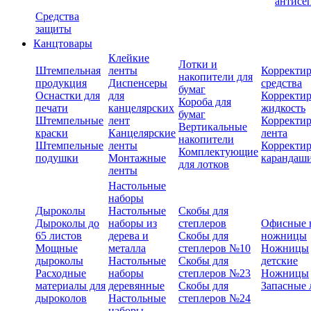
антисе
Средства
защиты
Канцтовары
Клейкие
Лотки и
Штемпельная
ленты
Корректи
накопители для
продукция
Диспенсеры
средства
бумаг
Оснастки для
для
Корректи
Короба для
печати
канцелярских
жидкость
бумаг
Штемпельные
лент
Корректи
Вертикальные
краски
Канцелярские
лента
накопители
Штемпельные
ленты
Корректи
Комплектующие
подушки
Монтажные
карандаш
для лотков
ленты
Настольные
наборы
Дыроколы
Настольные
Скобы для
Дыроколы до
наборы из
степлеров
Офисные 
65 листов
дерева и
Скобы для
ножницы
Мощные
металла
степлеров №10
Ножницы
дыроколы
Настольные
Скобы для
детские
Расходные
наборы
степлеров №23
Ножницы
материалы для
деревянные
Скобы для
Запасные 
дыроколов
Настольные
степлеров №24
наборы