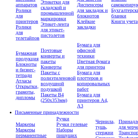
Этикетки для
аппаратов
Диспенсеры
самокопиру
складской и
Ролики
для закладок и
Бухгалтерск
промышленной
для
блокнотов
бланки
маркировки
принтеров
Клейкие
Книги учета
Этикет-лента
Ролики
закладки
для этикет-
для
пистолетов
телетайпов
Бумага для
Почтовые
офисной
Бумажная
конверты и
техники
продукция
пакеты
Цветная бумага
Блокноты
Конверты
для принтера
и бизнес-
Пакеты с
Бумага для
тетради
полиэтиленовой
плоттеров и
Атласы
воздушной
копировальных
Открытки,
подушкой
работ
грамоты,
Пакеты В4
Бумага для
дипломы
(250х353мм)
принтеров А4,
А3
Письменные принадлежности
Ручки
Чернила,
Принадл
Маркеры
Ручки гелевые
тушь,
для черч
Маркеры
Наборы
стержни
Транспо
перманентные
пишущих