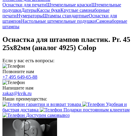
Оснастки для печати
Штемпельные краски
Штемпельные
подушки
Датеры
Кассы букв
Круглые самонаборные
печати
Нумераторы
Штампы стандартные
Оснастки для
штампов
Настольные штемпельные подушки
Самонаборные
штампы
Оснастка для штампов пластик. Pr. 45
25х82мм (аналог 4925) Colop
Если у вас есть вопросы:
Позвоните нам
+7 495 649-65-88
Напишите нам
zakaz@kvik.ru
Наши преимущества:
гарантии и возврат товара
Удобная и
быстрая доставка
Подарки постоянным клиентам
Доступен самовывоз