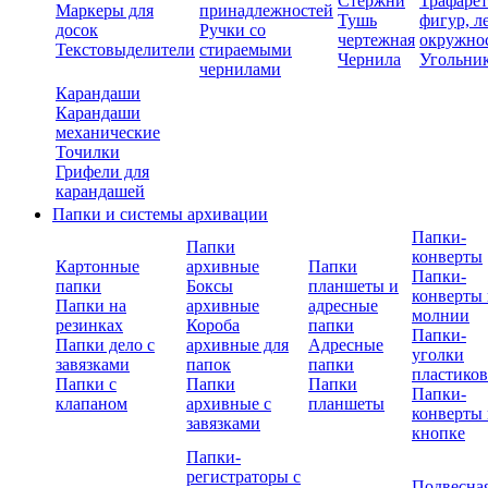
Стержни
Трафаре
Маркеры для
принадлежностей
Тушь
фигур, л
досок
Ручки со
чертежная
окружно
Текстовыделители
стираемыми
Чернила
Угольни
чернилами
Карандаши
Карандаши
механические
Точилки
Грифели для
карандашей
Папки и системы архивации
Папки-
Папки
конверты
Картонные
архивные
Папки
Папки-
папки
Боксы
планшеты и
конверты 
Папки на
архивные
адресные
молнии
резинках
Короба
папки
Папки-
Папки дело с
архивные для
Адресные
уголки
завязками
папок
папки
пластико
Папки с
Папки
Папки
Папки-
клапаном
архивные с
планшеты
конверты 
завязками
кнопке
Папки-
регистраторы с
Подвесна