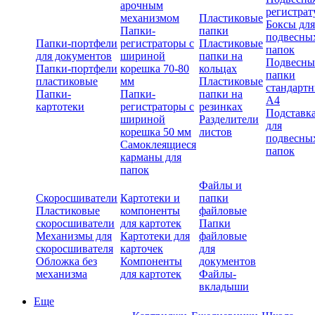
арочным
регистрат
механизмом
Пластиковые
Боксы для
Папки-
папки
подвесны
Папки-портфели
регистраторы с
Пластиковые
папок
для документов
шириной
папки на
Подвесны
Папки-портфели
корешка 70-80
кольцах
папки
пластиковые
мм
Пластиковые
стандарт
Папки-
Папки-
папки на
А4
картотеки
регистраторы с
резинках
Подставк
шириной
Разделители
для
корешка 50 мм
листов
подвесны
Самоклеящиеся
папок
карманы для
папок
Файлы и
Скоросшиватели
Картотеки и
папки
Пластиковые
компоненты
файловые
скоросшиватели
для картотек
Папки
Механизмы для
Картотеки для
файловые
скоросшивателя
карточек
для
Обложка без
Компоненты
документов
механизма
для картотек
Файлы-
вкладыши
Еще