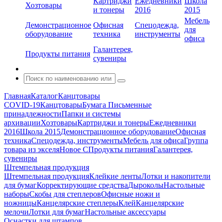
Картриджи
Ежедневники
Школа
Хозтовары
и тонеры
2016
2015
Мебель
Демонстрационное
Офисная
Спецодежда,
для
оборудование
техника
инструменты
офиса
Галантерея,
Продукты питания
сувениры
Главная
Каталог
Канцтовары
COVID-19
Канцтовары
Бумага
Письменные
принадлежности
Папки и системы
архивации
Хозтовары
Картриджи и тонеры
Ежедневники
2016
Школа 2015
Демонстрационное оборудование
Офисная
техника
Спецодежда, инструменты
Мебель для офиса
Группа
товара из экселя
Новое С
Продукты питания
Галантерея,
сувениры
Штемпельная продукция
Штемпельная продукция
Клейкие ленты
Лотки и накопители
для бумаг
Корректирующие средства
Дыроколы
Настольные
наборы
Скобы для степлеров
Офисные ножи и
ножницы
Канцелярские степлеры
Клей
Канцелярские
мелочи
Лотки для бумаг
Настольные аксессуары
Оснастки для штампов