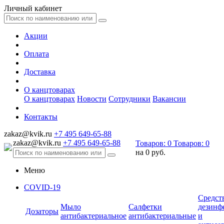
Личный кабинет
Акции
Оплата
Доставка
О канцтоварах
О канцтоварах
Новости
Сотрудники
Вакансии
Контакты
zakaz@kvik.ru
+7 495 649-65-88
zakaz@kvik.ru
+7 495 649-65-88
Товаров:
0
Товаров:
0
на
0 руб.
Меню
COVID-19
Средст
Мыло
Салфетки
дезинф
Дозаторы
антибактериальное
антибактериальные
и