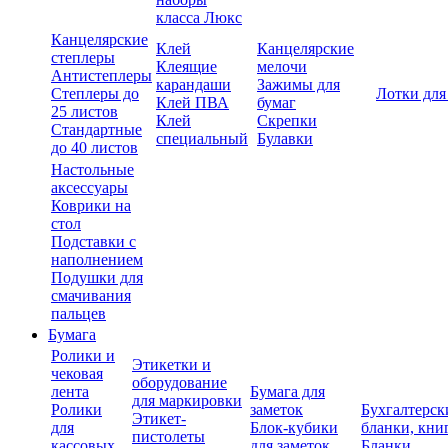
класса Люкс
Канцелярские
Клей
Канцелярские
степлеры
Клеящие
мелочи
Антистеплеры
карандаши
Зажимы для
Степлеры до
Лотки для
Клей ПВА
бумаг
25 листов
Клей
Скрепки
Стандартные
специальный
Булавки
до 40 листов
Настольные
аксессуары
Коврики на
стол
Подставки с
наполнением
Подушки для
смачивания
пальцев
Бумага
Ролики и
Этикетки и
чековая
оборудование
лента
Бумага для
для маркировки
Ролики
заметок
Бухгалтерск
Этикет-
для
Блок-кубики
бланки, кни
пистолеты
кассовых
для заметок
Бланки