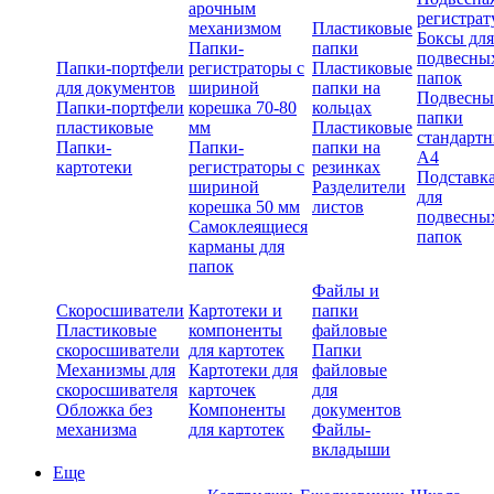
арочным
регистрат
механизмом
Пластиковые
Боксы для
Папки-
папки
подвесны
Папки-портфели
регистраторы с
Пластиковые
папок
для документов
шириной
папки на
Подвесны
Папки-портфели
корешка 70-80
кольцах
папки
пластиковые
мм
Пластиковые
стандарт
Папки-
Папки-
папки на
А4
картотеки
регистраторы с
резинках
Подставк
шириной
Разделители
для
корешка 50 мм
листов
подвесны
Самоклеящиеся
папок
карманы для
папок
Файлы и
Скоросшиватели
Картотеки и
папки
Пластиковые
компоненты
файловые
скоросшиватели
для картотек
Папки
Механизмы для
Картотеки для
файловые
скоросшивателя
карточек
для
Обложка без
Компоненты
документов
механизма
для картотек
Файлы-
вкладыши
Еще