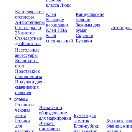
класса Люкс
Канцелярские
Клей
Канцелярские
степлеры
Клеящие
мелочи
Антистеплеры
карандаши
Зажимы для
Степлеры до
Лотки для
Клей ПВА
бумаг
25 листов
Клей
Скрепки
Стандартные
специальный
Булавки
до 40 листов
Настольные
аксессуары
Коврики на
стол
Подставки с
наполнением
Подушки для
смачивания
пальцев
Бумага
Ролики и
Этикетки и
чековая
оборудование
лента
Бумага для
для маркировки
Ролики
заметок
Бухгалтерск
Этикет-
для
Блок-кубики
бланки, кни
пистолеты
кассовых
для заметок
Бланки