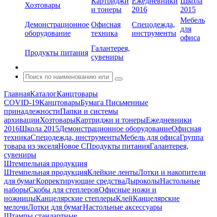
Картриджи
Ежедневники
Школа
Хозтовары
и тонеры
2016
2015
Мебель
Демонстрационное
Офисная
Спецодежда,
для
оборудование
техника
инструменты
офиса
Галантерея,
Продукты питания
сувениры
Главная
Каталог
Канцтовары
COVID-19
Канцтовары
Бумага
Письменные
принадлежности
Папки и системы
архивации
Хозтовары
Картриджи и тонеры
Ежедневники
2016
Школа 2015
Демонстрационное оборудование
Офисная
техника
Спецодежда, инструменты
Мебель для офиса
Группа
товара из экселя
Новое С
Продукты питания
Галантерея,
сувениры
Штемпельная продукция
Штемпельная продукция
Клейкие ленты
Лотки и накопители
для бумаг
Корректирующие средства
Дыроколы
Настольные
наборы
Скобы для степлеров
Офисные ножи и
ножницы
Канцелярские степлеры
Клей
Канцелярские
мелочи
Лотки для бумаг
Настольные аксессуары
Штампы стандартные