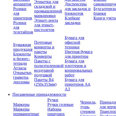
Этикетки для
аппаратов
Диспенсеры
самокопиру
складской и
Ролики
для закладок и
Бухгалтерск
промышленной
для
блокнотов
бланки
маркировки
принтеров
Клейкие
Книги учета
Этикет-лента
Ролики
закладки
для этикет-
для
пистолетов
телетайпов
Бумага для
Почтовые
офисной
Бумажная
конверты и
техники
продукция
пакеты
Цветная бумага
Блокноты
Конверты
для принтера
и бизнес-
Пакеты с
Бумага для
тетради
полиэтиленовой
плоттеров и
Атласы
воздушной
копировальных
Открытки,
подушкой
работ
грамоты,
Пакеты В4
Бумага для
дипломы
(250х353мм)
принтеров А4,
А3
Письменные принадлежности
Ручки
Чернила,
Принадл
Маркеры
Ручки гелевые
тушь,
для черч
Маркеры
Наборы
стержни
Транспо
перманентные
пишущих