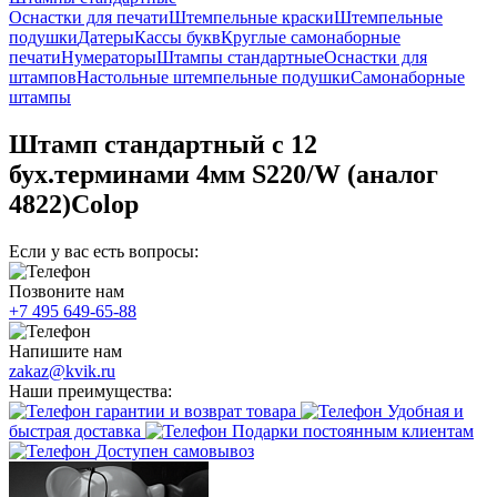
Оснастки для печати
Штемпельные краски
Штемпельные
подушки
Датеры
Кассы букв
Круглые самонаборные
печати
Нумераторы
Штампы стандартные
Оснастки для
штампов
Настольные штемпельные подушки
Самонаборные
штампы
Штамп стандартный с 12
бух.терминами 4мм S220/W (аналог
4822)Colop
Если у вас есть вопросы:
Позвоните нам
+7 495 649-65-88
Напишите нам
zakaz@kvik.ru
Наши преимущества:
гарантии и возврат товара
Удобная и
быстрая доставка
Подарки постоянным клиентам
Доступен самовывоз