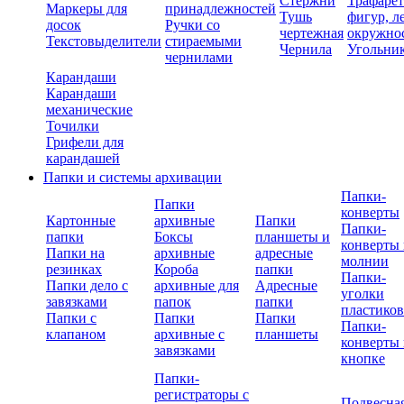
Стержни
Трафаре
Маркеры для
принадлежностей
Тушь
фигур, л
досок
Ручки со
чертежная
окружно
Текстовыделители
стираемыми
Чернила
Угольни
чернилами
Карандаши
Карандаши
механические
Точилки
Грифели для
карандашей
Папки и системы архивации
Папки-
Папки
конверты
Картонные
архивные
Папки
Папки-
папки
Боксы
планшеты и
конверты 
Папки на
архивные
адресные
молнии
резинках
Короба
папки
Папки-
Папки дело с
архивные для
Адресные
уголки
завязками
папок
папки
пластико
Папки с
Папки
Папки
Папки-
клапаном
архивные с
планшеты
конверты 
завязками
кнопке
Папки-
регистраторы с
Подвесна