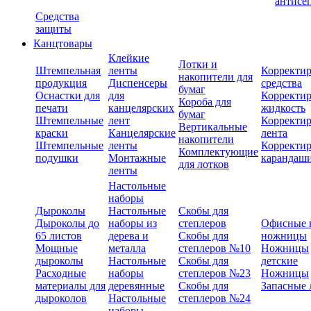
антисе
Средства
защиты
Канцтовары
Клейкие
Лотки и
Штемпельная
ленты
Корректи
накопители для
продукция
Диспенсеры
средства
бумаг
Оснастки для
для
Корректи
Короба для
печати
канцелярских
жидкость
бумаг
Штемпельные
лент
Корректи
Вертикальные
краски
Канцелярские
лента
накопители
Штемпельные
ленты
Корректи
Комплектующие
подушки
Монтажные
карандаш
для лотков
ленты
Настольные
наборы
Дыроколы
Настольные
Скобы для
Дыроколы до
наборы из
степлеров
Офисные 
65 листов
дерева и
Скобы для
ножницы
Мощные
металла
степлеров №10
Ножницы
дыроколы
Настольные
Скобы для
детские
Расходные
наборы
степлеров №23
Ножницы
материалы для
деревянные
Скобы для
Запасные 
дыроколов
Настольные
степлеров №24
наборы