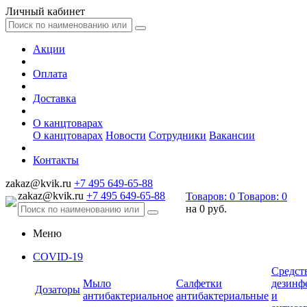
Личный кабинет
Акции
Оплата
Доставка
О канцтоварах
О канцтоварах
Новости
Сотрудники
Вакансии
Контакты
zakaz@kvik.ru
+7 495 649-65-88
zakaz@kvik.ru
+7 495 649-65-88
Товаров:
0
Товаров:
0
на
0 руб.
Меню
COVID-19
Средст
Мыло
Салфетки
дезинф
Дозаторы
антибактериальное
антибактериальные
и