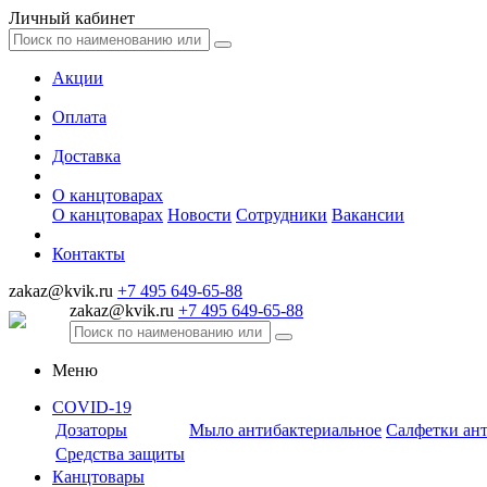
Личный кабинет
Акции
Оплата
Доставка
О канцтоварах
О канцтоварах
Новости
Сотрудники
Вакансии
Контакты
zakaz@kvik.ru
+7 495 649-65-88
zakaz@kvik.ru
+7 495 649-65-88
Меню
COVID-19
Дозаторы
Мыло антибактериальное
Салфетки ан
Средства защиты
Канцтовары