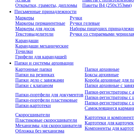
Открытки, грамоты, дипломы
Пакеты В4 (250х353мм)
Письменные принадлежности
Маркеры
Ручки
Маркеры перманентные
Ручки гелевые
Маркеры для досок
Наборы пишущих принадлежн
Текстовыделители
Ручки со стираемыми чернила
Карандаши
Карандаши механические
Точилки
Грифели для карандашей
Папки и системы архивации
Картонные папки
Папки архивные
Папки на резинках
Боксы архивные
Папки дело с завязками
Короба архивные для п
Папки с клапаном
Папки архивные с завя
Папки-регистраторы с
Папки-портфели для документов
Папки-регистраторы с 
Папки-портфели пластиковые
Папки-регистраторы с 
Папки-картотеки
Самоклеящиеся карман
Скоросшиватели
Картотеки и компонент
Пластиковые скоросшиватели
Картотеки для карточек
Механизмы для скоросшивателя
Компоненты для картот
Обложка без механизма