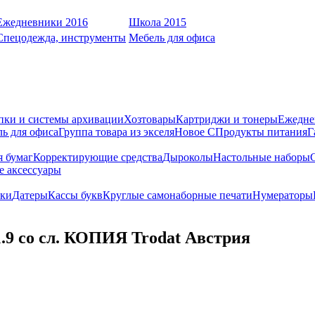
Ежедневники 2016
Школа 2015
Спецодежда, инструменты
Мебель для офиса
пки и системы архивации
Хозтовары
Картриджи и тонеры
Ежедне
ь для офиса
Группа товара из экселя
Новое С
Продукты питания
Г
я бумаг
Корректирующие средства
Дыроколы
Настольные наборы
е аксессуары
ки
Датеры
Кассы букв
Круглые самонаборные печати
Нумераторы
.9 со сл. КОПИЯ Trodat Австрия