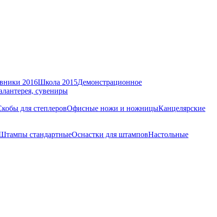
вники 2016
Школа 2015
Демонстрационное
алантерея, сувениры
Скобы для степлеров
Офисные ножи и ножницы
Канцелярские
Штампы стандартные
Оснастки для штампов
Настольные