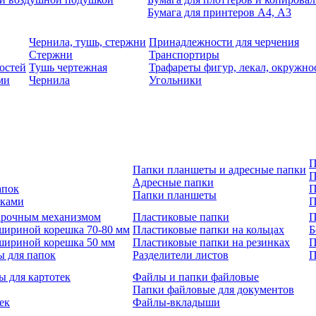
Бумага для принтеров А4, А3
Чернила, тушь, стержни
Принадлежности для черчения
Стержни
Транспортиры
остей
Тушь чертежная
Трафареты фигур, лекал, окружно
ми
Чернила
Угольники
П
Папки планшеты и адресные папки
П
Адресные папки
апок
П
Папки планшеты
зками
П
 арочным механизмом
Пластиковые папки
П
шириной корешка 70-80 мм
Пластиковые папки на кольцах
Б
шириной корешка 50 мм
Пластиковые папки на резинках
П
ы для папок
Разделители листов
П
ы для картотек
Файлы и папки файловые
Папки файловые для документов
ек
Файлы-вкладыши