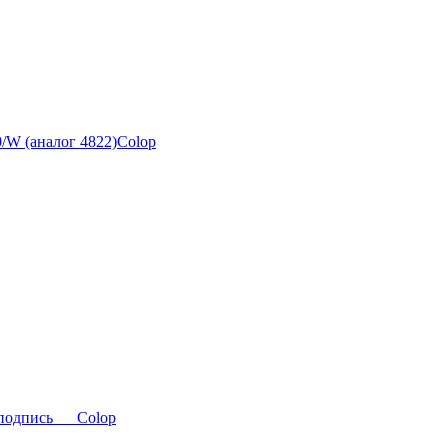
/W (аналог 4822)Colop
подпись___Colop