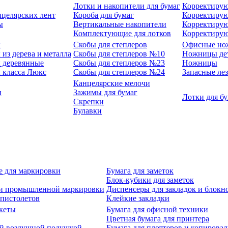
Лотки и накопители для бумаг
Корректирую
нцелярских лент
Короба для бумаг
Корректирую
ы
Вертикальные накопители
Корректирую
Комплектующие для лотков
Корректиру
ы
Скобы для степлеров
Офисные но
из дерева и металла
Скобы для степлеров №10
Ножницы де
 деревянные
Скобы для степлеров №23
Ножницы
 класса Люкс
Скобы для степлеров №24
Запасные ле
Канцелярские мелочи
и
Зажимы для бумаг
Лотки для б
Скрепки
Булавки
е для маркировки
Бумага для заметок
Блок-кубики для заметок
й и промышленной маркировки
Диспенсеры для закладок и блокн
-пистолетов
Клейкие закладки
кеты
Бумага для офисной техники
Цветная бумага для принтера
ой воздушной подушкой
Бумага для плоттеров и копирова