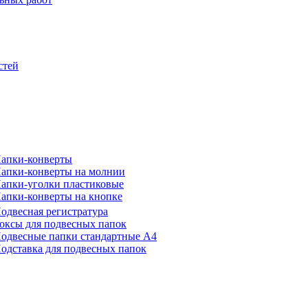
стей
апки-конверты
апки-конверты на молнии
апки-уголки пластиковые
апки-конверты на кнопке
одвесная регистратура
оксы для подвесных папок
одвесные папки стандартные А4
одставка для подвесных папок