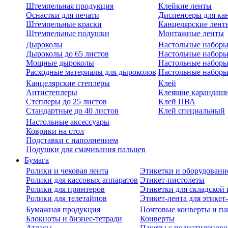
Штемпельная продукция
Клейкие ленты
Оснастки для печати
Диспенсеры для ка
Штемпельные краски
Канцелярские лент
Штемпельные подушки
Монтажные ленты
Дыроколы
Настольные набор
Дыроколы до 65 листов
Настольные наборы 
Мощные дыроколы
Настольные наборы
Расходные материалы для дыроколов
Настольные наборы
Канцелярские степлеры
Клей
Антистеплеры
Клеящие карандаш
Степлеры до 25 листов
Клей ПВА
Стандартные до 40 листов
Клей специальный
Настольные аксессуары
Коврики на стол
Подставки с наполнением
Подушки для смачивания пальцев
Бумага
Ролики и чековая лента
Этикетки и оборудовани
Ролики для кассовых аппаратов
Этикет-пистолеты
Ролики для принтеров
Этикетки для складско
Ролики для телетайпов
Этикет-лента для этикет
Бумажная продукция
Почтовые конверты и па
Блокноты и бизнес-тетради
Конверты
Атласы
Пакеты с полиэтиленов