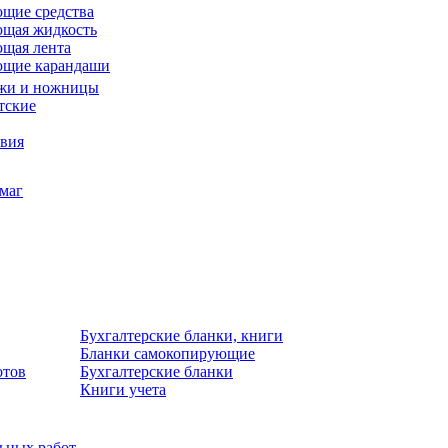
щие средства
щая жидкость
щая лента
ющие карандаши
жи и ножницы
тские
звия
умаг
Бухгалтерские бланки, книги
Бланки самокопирующие
отов
Бухгалтерские бланки
Книги учета
льных работ