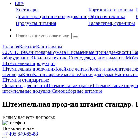
Еще
Хозтовары
Картриджи и тонеры
Демонстрационное оборудование
Офисная техника
Продукты питания
Галантерея, сувениры
Главная
Каталог
Канцтовары
COVID-19
Канцтовары
Бумага
Письменные принадлежности
Па
оборудование
Офисная техника
Спецодежда, инструменты
Мебел
Штемпельная продукция
Штемпельная продукция
Клейкие ленты
Лотки и накопители дл
степлеры
Клей
Канцелярские мелочи
Лотки для бумаг
Настольны
Штампы стандартные
Оснастки для печати
Штемпельные краски
Штемпельные подуш
штемпельные подушки
Самонаборные штампы
Штемпельная прод-ия штамп стандар. 1
Если у вас есть вопросы:
Позвоните нам
+7 495 649-65-88