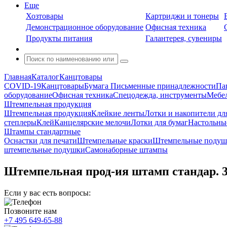
Еще
Хозтовары
Картриджи и тонеры
Демонстрационное оборудование
Офисная техника
Продукты питания
Галантерея, сувениры
Главная
Каталог
Канцтовары
COVID-19
Канцтовары
Бумага
Письменные принадлежности
Па
оборудование
Офисная техника
Спецодежда, инструменты
Мебел
Штемпельная продукция
Штемпельная продукция
Клейкие ленты
Лотки и накопители дл
степлеры
Клей
Канцелярские мелочи
Лотки для бумаг
Настольны
Штампы стандартные
Оснастки для печати
Штемпельные краски
Штемпельные подуш
штемпельные подушки
Самонаборные штампы
Штемпельная прод-ия штамп стандар. 3
Если у вас есть вопросы:
Позвоните нам
+7 495 649-65-88