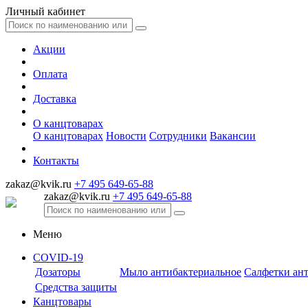
Личный кабинет
Акции
Оплата
Доставка
О канцтоварах
О канцтоварах
Новости
Сотрудники
Вакансии
Контакты
zakaz@kvik.ru
+7 495 649-65-88
zakaz@kvik.ru
+7 495 649-65-88
Меню
COVID-19
Дозаторы
Мыло антибактериальное
Салфетки ан
Средства защиты
Канцтовары