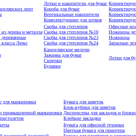
Лотки и накопители для бумаг
Корректирую
нцелярских лент
Короба для бумаг
Корректирую
ы
Вертикальные накопители
Корректирую
Комплектующие для лотков
Корректиру
ы
Скобы для степлеров
Офисные но
из дерева и металла
Скобы для степлеров №10
Ножницы де
 деревянные
Скобы для степлеров №23
Ножницы
 класса Люкс
Скобы для степлеров №24
Запасные ле
Канцелярские мелочи
и
Зажимы для бумаг
Лотки для б
Скрепки
Булавки
е для маркировки
Бумага для заметок
Блок-кубики для заметок
й и промышленной маркировки
Диспенсеры для закладок и блокн
-пистолетов
Клейкие закладки
кеты
Бумага для офисной техники
Цветная бумага для принтера
ой воздушной подушкой
Бумага для плоттеров и копирова