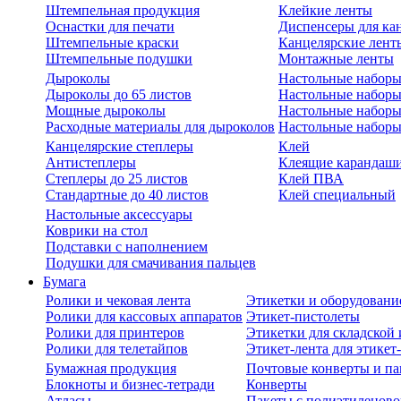
Штемпельная продукция
Клейкие ленты
Оснастки для печати
Диспенсеры для ка
Штемпельные краски
Канцелярские лент
Штемпельные подушки
Монтажные ленты
Дыроколы
Настольные набор
Дыроколы до 65 листов
Настольные наборы 
Мощные дыроколы
Настольные наборы
Расходные материалы для дыроколов
Настольные наборы
Канцелярские степлеры
Клей
Антистеплеры
Клеящие карандаш
Степлеры до 25 листов
Клей ПВА
Стандартные до 40 листов
Клей специальный
Настольные аксессуары
Коврики на стол
Подставки с наполнением
Подушки для смачивания пальцев
Бумага
Ролики и чековая лента
Этикетки и оборудовани
Ролики для кассовых аппаратов
Этикет-пистолеты
Ролики для принтеров
Этикетки для складско
Ролики для телетайпов
Этикет-лента для этикет
Бумажная продукция
Почтовые конверты и па
Блокноты и бизнес-тетради
Конверты
Атласы
Пакеты с полиэтиленов