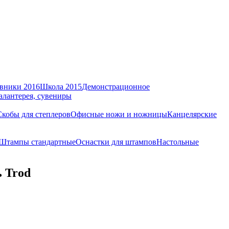
вники 2016
Школа 2015
Демонстрационное
алантерея, сувениры
Скобы для степлеров
Офисные ножи и ножницы
Канцелярские
Штампы стандартные
Оснастки для штампов
Настольные
 Trod