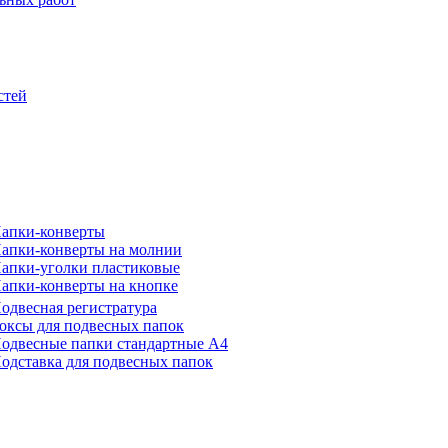
стей
апки-конверты
апки-конверты на молнии
апки-уголки пластиковые
апки-конверты на кнопке
одвесная регистратура
оксы для подвесных папок
одвесные папки стандартные А4
одставка для подвесных папок