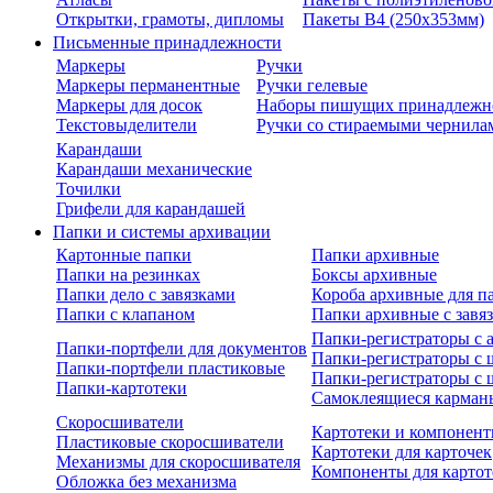
Открытки, грамоты, дипломы
Пакеты В4 (250х353мм)
Письменные принадлежности
Маркеры
Ручки
Маркеры перманентные
Ручки гелевые
Маркеры для досок
Наборы пишущих принадлежн
Текстовыделители
Ручки со стираемыми чернила
Карандаши
Карандаши механические
Точилки
Грифели для карандашей
Папки и системы архивации
Картонные папки
Папки архивные
Папки на резинках
Боксы архивные
Папки дело с завязками
Короба архивные для п
Папки с клапаном
Папки архивные с завя
Папки-регистраторы с
Папки-портфели для документов
Папки-регистраторы с 
Папки-портфели пластиковые
Папки-регистраторы с 
Папки-картотеки
Самоклеящиеся карман
Скоросшиватели
Картотеки и компонент
Пластиковые скоросшиватели
Картотеки для карточек
Механизмы для скоросшивателя
Компоненты для картот
Обложка без механизма