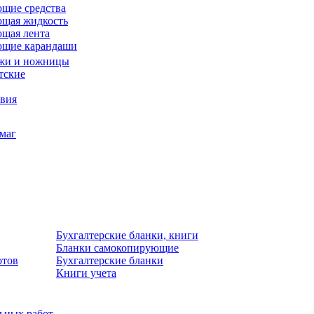
щие средства
щая жидкость
щая лента
ющие карандаши
жи и ножницы
тские
звия
умаг
Бухгалтерские бланки, книги
Бланки самокопирующие
отов
Бухгалтерские бланки
Книги учета
льных работ