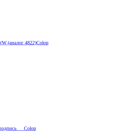
/W (аналог 4822)Colop
подпись___Colop