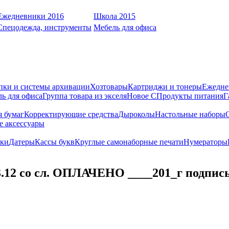
Ежедневники 2016
Школа 2015
Спецодежда, инструменты
Мебель для офиса
пки и системы архивации
Хозтовары
Картриджи и тонеры
Ежедне
ь для офиса
Группа товара из экселя
Новое С
Продукты питания
Г
я бумаг
Корректирующие средства
Дыроколы
Настольные наборы
е аксессуары
ки
Датеры
Кассы букв
Круглые самонаборные печати
Нумераторы
.12 со сл. ОПЛАЧЕНО ____201_г подпись