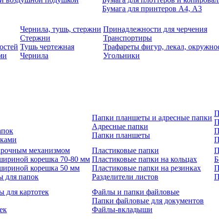
Бумага для принтеров А4, А3
Чернила, тушь, стержни
Принадлежности для черчения
Стержни
Транспортиры
остей
Тушь чертежная
Трафареты фигур, лекал, окружно
ми
Чернила
Угольники
П
Папки планшеты и адресные папки
П
Адресные папки
апок
П
Папки планшеты
зками
П
 арочным механизмом
Пластиковые папки
П
шириной корешка 70-80 мм
Пластиковые папки на кольцах
Б
шириной корешка 50 мм
Пластиковые папки на резинках
П
ы для папок
Разделители листов
П
ы для картотек
Файлы и папки файловые
Папки файловые для документов
ек
Файлы-вкладыши