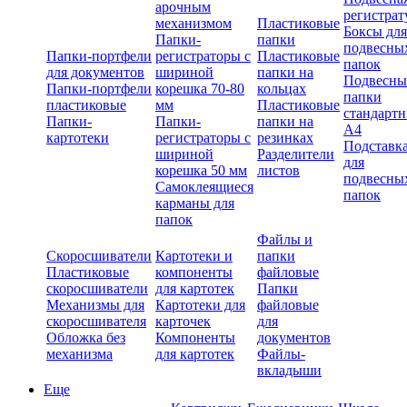
арочным
регистрат
механизмом
Пластиковые
Боксы для
Папки-
папки
подвесны
Папки-портфели
регистраторы с
Пластиковые
папок
для документов
шириной
папки на
Подвесны
Папки-портфели
корешка 70-80
кольцах
папки
пластиковые
мм
Пластиковые
стандарт
Папки-
Папки-
папки на
А4
картотеки
регистраторы с
резинках
Подставк
шириной
Разделители
для
корешка 50 мм
листов
подвесны
Самоклеящиеся
папок
карманы для
папок
Файлы и
Скоросшиватели
Картотеки и
папки
Пластиковые
компоненты
файловые
скоросшиватели
для картотек
Папки
Механизмы для
Картотеки для
файловые
скоросшивателя
карточек
для
Обложка без
Компоненты
документов
механизма
для картотек
Файлы-
вкладыши
Еще