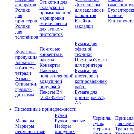
Этикетки для
аппаратов
Диспенсеры
самокопиру
складской и
Ролики
для закладок и
Бухгалтерск
промышленной
для
блокнотов
бланки
маркировки
принтеров
Клейкие
Книги учета
Этикет-лента
Ролики
закладки
для этикет-
для
пистолетов
телетайпов
Бумага для
Почтовые
офисной
Бумажная
конверты и
техники
продукция
пакеты
Цветная бумага
Блокноты
Конверты
для принтера
и бизнес-
Пакеты с
Бумага для
тетради
полиэтиленовой
плоттеров и
Атласы
воздушной
копировальных
Открытки,
подушкой
работ
грамоты,
Пакеты В4
Бумага для
дипломы
(250х353мм)
принтеров А4,
А3
Письменные принадлежности
Ручки
Чернила,
Принадл
Маркеры
Ручки гелевые
тушь,
для черч
Маркеры
Наборы
стержни
Транспо
перманентные
пишущих