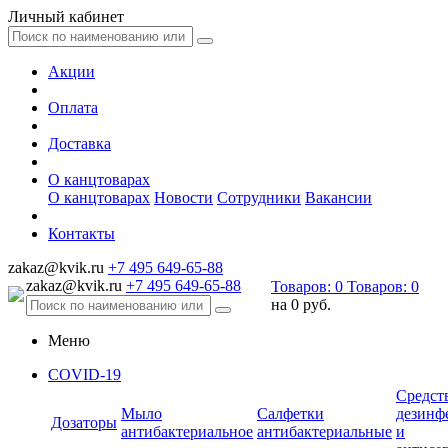
Личный кабинет
Акции
Оплата
Доставка
О канцтоварах
О канцтоварах
Новости
Сотрудники
Вакансии
Контакты
zakaz@kvik.ru
+7 495 649-65-88
zakaz@kvik.ru
+7 495 649-65-88
Товаров:
0
Товаров:
0
на
0 руб.
Меню
COVID-19
Средст
Мыло
Салфетки
дезинф
Дозаторы
антибактериальное
антибактериальные
и