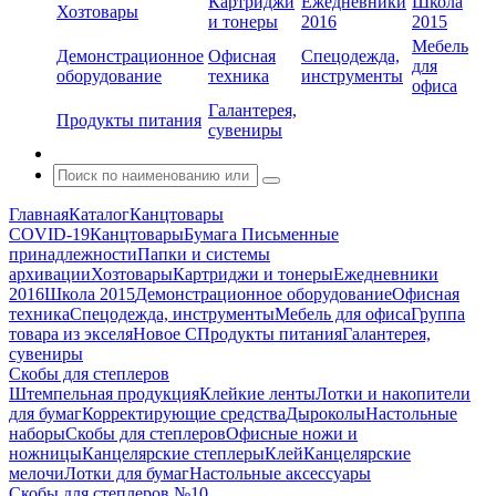
Картриджи
Ежедневники
Школа
Хозтовары
и тонеры
2016
2015
Мебель
Демонстрационное
Офисная
Спецодежда,
для
оборудование
техника
инструменты
офиса
Галантерея,
Продукты питания
сувениры
Главная
Каталог
Канцтовары
COVID-19
Канцтовары
Бумага
Письменные
принадлежности
Папки и системы
архивации
Хозтовары
Картриджи и тонеры
Ежедневники
2016
Школа 2015
Демонстрационное оборудование
Офисная
техника
Спецодежда, инструменты
Мебель для офиса
Группа
товара из экселя
Новое С
Продукты питания
Галантерея,
сувениры
Скобы для степлеров
Штемпельная продукция
Клейкие ленты
Лотки и накопители
для бумаг
Корректирующие средства
Дыроколы
Настольные
наборы
Скобы для степлеров
Офисные ножи и
ножницы
Канцелярские степлеры
Клей
Канцелярские
мелочи
Лотки для бумаг
Настольные аксессуары
Скобы для степлеров №10