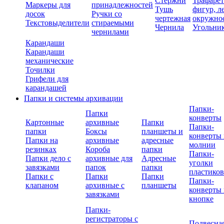
Стержни
Трафаре
Маркеры для
принадлежностей
Тушь
фигур, л
досок
Ручки со
чертежная
окружно
Текстовыделители
стираемыми
Чернила
Угольни
чернилами
Карандаши
Карандаши
механические
Точилки
Грифели для
карандашей
Папки и системы архивации
Папки-
Папки
конверты
Картонные
архивные
Папки
Папки-
папки
Боксы
планшеты и
конверты 
Папки на
архивные
адресные
молнии
резинках
Короба
папки
Папки-
Папки дело с
архивные для
Адресные
уголки
завязками
папок
папки
пластико
Папки с
Папки
Папки
Папки-
клапаном
архивные с
планшеты
конверты 
завязками
кнопке
Папки-
регистраторы с
Подвесна