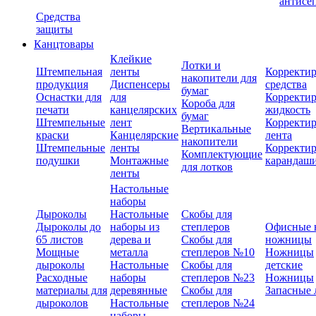
антисе
Средства
защиты
Канцтовары
Клейкие
Лотки и
Штемпельная
ленты
Корректи
накопители для
продукция
Диспенсеры
средства
бумаг
Оснастки для
для
Корректи
Короба для
печати
канцелярских
жидкость
бумаг
Штемпельные
лент
Корректи
Вертикальные
краски
Канцелярские
лента
накопители
Штемпельные
ленты
Корректи
Комплектующие
подушки
Монтажные
карандаш
для лотков
ленты
Настольные
наборы
Дыроколы
Настольные
Скобы для
Дыроколы до
наборы из
степлеров
Офисные 
65 листов
дерева и
Скобы для
ножницы
Мощные
металла
степлеров №10
Ножницы
дыроколы
Настольные
Скобы для
детские
Расходные
наборы
степлеров №23
Ножницы
материалы для
деревянные
Скобы для
Запасные 
дыроколов
Настольные
степлеров №24
наборы