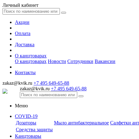
Личный кабинет
Акции
Оплата
Доставка
О канцтоварах
О канцтоварах
Новости
Сотрудники
Вакансии
Контакты
zakaz@kvik.ru
+7 495 649-65-88
zakaz@kvik.ru
+7 495 649-65-88
Меню
COVID-19
Дозаторы
Мыло антибактериальное
Салфетки ан
Средства защиты
Канцтовары