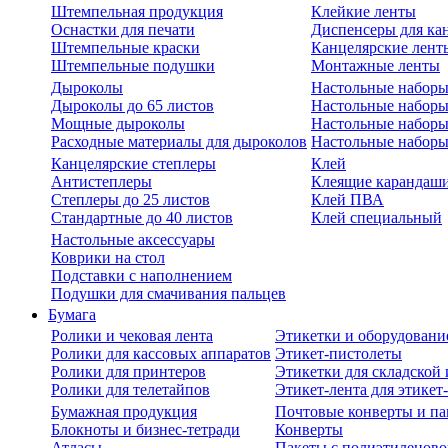
Штемпельная продукция
Клейкие ленты
Оснастки для печати
Диспенсеры для ка
Штемпельные краски
Канцелярские лент
Штемпельные подушки
Монтажные ленты
Дыроколы
Настольные набор
Дыроколы до 65 листов
Настольные наборы 
Мощные дыроколы
Настольные наборы
Расходные материалы для дыроколов
Настольные наборы
Канцелярские степлеры
Клей
Антистеплеры
Клеящие карандаш
Степлеры до 25 листов
Клей ПВА
Стандартные до 40 листов
Клей специальный
Настольные аксессуары
Коврики на стол
Подставки с наполнением
Подушки для смачивания пальцев
Бумага
Ролики и чековая лента
Этикетки и оборудовани
Ролики для кассовых аппаратов
Этикет-пистолеты
Ролики для принтеров
Этикетки для складско
Ролики для телетайпов
Этикет-лента для этикет
Бумажная продукция
Почтовые конверты и па
Блокноты и бизнес-тетради
Конверты
Атласы
Пакеты с полиэтиленов