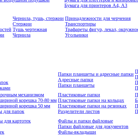
Бумага для принтеров А4, А3
Чернила, тушь, стержни
Принадлежности для черчения
Стержни
Транспортиры
остей
Тушь чертежная
Трафареты фигур, лекал, окружно
ми
Чернила
Угольники
П
Папки планшеты и адресные папки
П
Адресные папки
апок
П
Папки планшеты
зками
П
 арочным механизмом
Пластиковые папки
П
шириной корешка 70-80 мм
Пластиковые папки на кольцах
Б
шириной корешка 50 мм
Пластиковые папки на резинках
П
ы для папок
Разделители листов
П
ы для картотек
Файлы и папки файловые
Папки файловые для документов
ек
Файлы-вкладыши