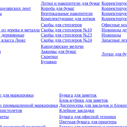
Лотки и накопители для бумаг
Корректирую
нцелярских лент
Короба для бумаг
Корректирую
ы
Вертикальные накопители
Корректирую
Комплектующие для лотков
Корректиру
ы
Скобы для степлеров
Офисные но
из дерева и металла
Скобы для степлеров №10
Ножницы де
 деревянные
Скобы для степлеров №23
Ножницы
 класса Люкс
Скобы для степлеров №24
Запасные ле
Канцелярские мелочи
и
Зажимы для бумаг
Лотки для б
Скрепки
Булавки
е для маркировки
Бумага для заметок
Блок-кубики для заметок
й и промышленной маркировки
Диспенсеры для закладок и блокн
-пистолетов
Клейкие закладки
кеты
Бумага для офисной техники
Цветная бумага для принтера
ой воздушной подушкой
Бумага для плоттеров и копирова