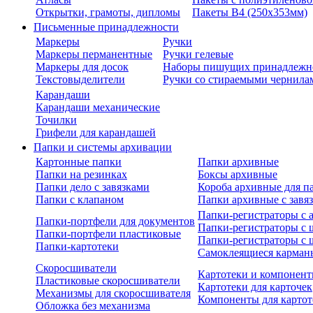
Открытки, грамоты, дипломы
Пакеты В4 (250х353мм)
Письменные принадлежности
Маркеры
Ручки
Маркеры перманентные
Ручки гелевые
Маркеры для досок
Наборы пишущих принадлежн
Текстовыделители
Ручки со стираемыми чернила
Карандаши
Карандаши механические
Точилки
Грифели для карандашей
Папки и системы архивации
Картонные папки
Папки архивные
Папки на резинках
Боксы архивные
Папки дело с завязками
Короба архивные для п
Папки с клапаном
Папки архивные с завя
Папки-регистраторы с
Папки-портфели для документов
Папки-регистраторы с 
Папки-портфели пластиковые
Папки-регистраторы с 
Папки-картотеки
Самоклеящиеся карман
Скоросшиватели
Картотеки и компонент
Пластиковые скоросшиватели
Картотеки для карточек
Механизмы для скоросшивателя
Компоненты для картот
Обложка без механизма