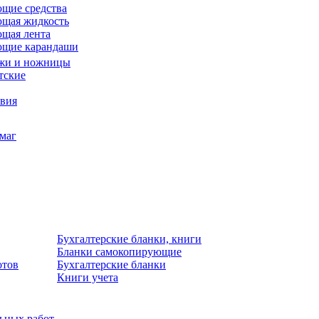
щие средства
щая жидкость
щая лента
ющие карандаши
жи и ножницы
тские
звия
умаг
Бухгалтерские бланки, книги
Бланки самокопирующие
отов
Бухгалтерские бланки
Книги учета
льных работ