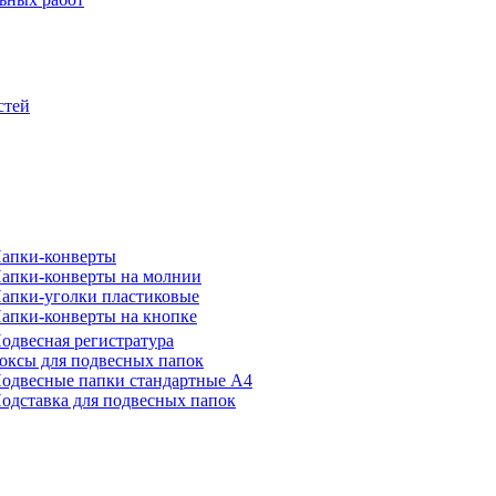
стей
апки-конверты
апки-конверты на молнии
апки-уголки пластиковые
апки-конверты на кнопке
одвесная регистратура
оксы для подвесных папок
одвесные папки стандартные А4
одставка для подвесных папок