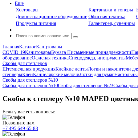
Еще
Хозтовары
Картриджи и тонеры
Демонстрационное оборудование
Офисная техника
Продукты питания
Галантерея, сувениры
Главная
Каталог
Канцтовары
COVID-19
Канцтовары
Бумага
Письменные принадлежности
Па
оборудование
Офисная техника
Спецодежда, инструменты
Мебел
Скобы для степлеров
Штемпельная продукция
Клейкие ленты
Лотки и накопители дл
степлеры
Клей
Канцелярские мелочи
Лотки для бумаг
Настольны
Скобы для степлеров №10
Скобы для степлеров №10
Скобы для степлеров №23
Скобы для 
Скобы к степлеру №10 MAPED цветные в
Если у вас есть вопросы:
Позвоните нам
+7 495 649-65-88