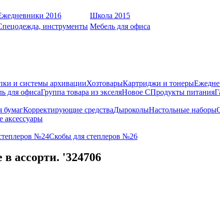
Ежедневники 2016
Школа 2015
Спецодежда, инструменты
Мебель для офиса
пки и системы архивации
Хозтовары
Картриджи и тонеры
Ежедне
ь для офиса
Группа товара из экселя
Новое С
Продукты питания
Г
я бумаг
Корректирующие средства
Дыроколы
Настольные наборы
е аксессуары
степлеров №24
Скобы для степлеров №26
 ассорти. '324706