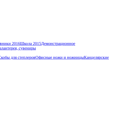
вники 2016
Школа 2015
Демонстрационное
алантерея, сувениры
Скобы для степлеров
Офисные ножи и ножницы
Канцелярские