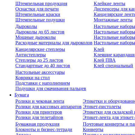
Штемпельная продукция
Клейкие ленты
Оснастки для печати
Диспенсеры для ка
Штемпельные краски
Канцелярские лент
Штемпельные подушки
Монтажные ленты
Дыроколы
Настольные набор
Дыроколы до 65 листов
Настольные наборы 
Мощные дыроколы
Настольные наборы
Расходные материалы для дыроколов
Настольные наборы
Канцелярские степлеры
Клей
Антистеплеры
Клеящие карандаш
Степлеры до 25 листов
Клей ПВА
Стандартные до 40 листов
Клей специальный
Настольные аксессуары
Коврики на стол
Подставки с наполнением
Подушки для смачивания пальцев
Бумага
Ролики и чековая лента
Этикетки и оборудовани
Ролики для кассовых аппаратов
Этикет-пистолеты
Ролики для принтеров
Этикетки для складско
Ролики для телетайпов
Этикет-лента для этикет
Бумажная продукция
Почтовые конверты и па
Блокноты и бизнес-тетради
Конверты
Атласы
Пакеты с полиэтиленов