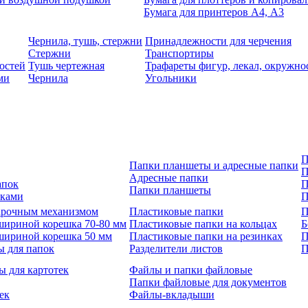
Бумага для принтеров А4, А3
Чернила, тушь, стержни
Принадлежности для черчения
Стержни
Транспортиры
остей
Тушь чертежная
Трафареты фигур, лекал, окружно
ми
Чернила
Угольники
П
Папки планшеты и адресные папки
П
Адресные папки
апок
П
Папки планшеты
зками
П
 арочным механизмом
Пластиковые папки
П
шириной корешка 70-80 мм
Пластиковые папки на кольцах
Б
шириной корешка 50 мм
Пластиковые папки на резинках
П
ы для папок
Разделители листов
П
ы для картотек
Файлы и папки файловые
Папки файловые для документов
ек
Файлы-вкладыши