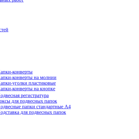
стей
апки-конверты
апки-конверты на молнии
апки-уголки пластиковые
апки-конверты на кнопке
одвесная регистратура
оксы для подвесных папок
одвесные папки стандартные А4
одставка для подвесных папок