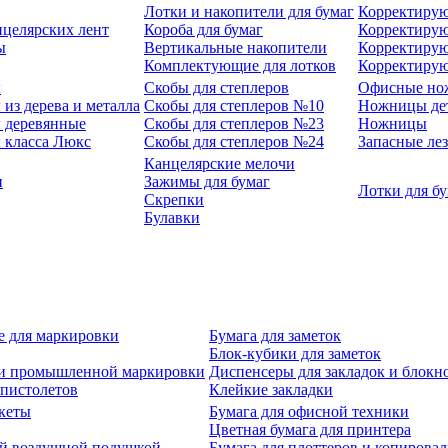
Лотки и накопители для бумаг
Корректирую
нцелярских лент
Короба для бумаг
Корректирую
ы
Вертикальные накопители
Корректирую
Комплектующие для лотков
Корректиру
ы
Скобы для степлеров
Офисные но
из дерева и металла
Скобы для степлеров №10
Ножницы де
 деревянные
Скобы для степлеров №23
Ножницы
 класса Люкс
Скобы для степлеров №24
Запасные ле
Канцелярские мелочи
и
Зажимы для бумаг
Лотки для б
Скрепки
Булавки
е для маркировки
Бумага для заметок
Блок-кубики для заметок
й и промышленной маркировки
Диспенсеры для закладок и блокн
-пистолетов
Клейкие закладки
кеты
Бумага для офисной техники
Цветная бумага для принтера
ой воздушной подушкой
Бумага для плоттеров и копирова