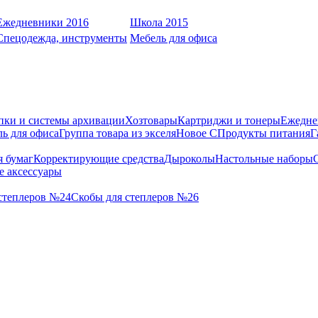
Ежедневники 2016
Школа 2015
Спецодежда, инструменты
Мебель для офиса
пки и системы архивации
Хозтовары
Картриджи и тонеры
Ежедне
ь для офиса
Группа товара из экселя
Новое С
Продукты питания
Г
я бумаг
Корректирующие средства
Дыроколы
Настольные наборы
е аксессуары
степлеров №24
Скобы для степлеров №26