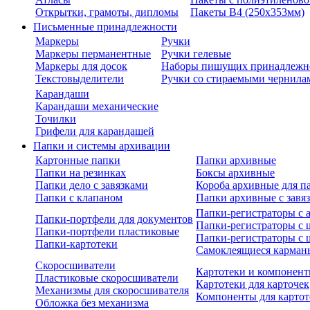
Открытки, грамоты, дипломы
Пакеты В4 (250х353мм)
Письменные принадлежности
Маркеры
Ручки
Маркеры перманентные
Ручки гелевые
Маркеры для досок
Наборы пишущих принадлежн
Текстовыделители
Ручки со стираемыми чернила
Карандаши
Карандаши механические
Точилки
Грифели для карандашей
Папки и системы архивации
Картонные папки
Папки архивные
Папки на резинках
Боксы архивные
Папки дело с завязками
Короба архивные для п
Папки с клапаном
Папки архивные с завя
Папки-регистраторы с
Папки-портфели для документов
Папки-регистраторы с 
Папки-портфели пластиковые
Папки-регистраторы с 
Папки-картотеки
Самоклеящиеся карман
Скоросшиватели
Картотеки и компонент
Пластиковые скоросшиватели
Картотеки для карточек
Механизмы для скоросшивателя
Компоненты для картот
Обложка без механизма