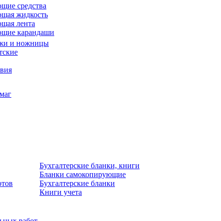
щие средства
щая жидкость
щая лента
ющие карандаши
жи и ножницы
тские
звия
умаг
Бухгалтерские бланки, книги
Бланки самокопирующие
отов
Бухгалтерские бланки
Книги учета
льных работ