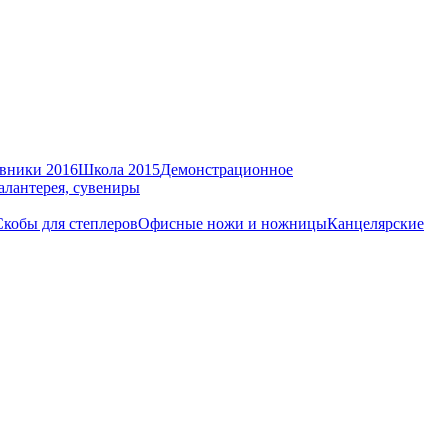
вники 2016
Школа 2015
Демонстрационное
алантерея, сувениры
Скобы для степлеров
Офисные ножи и ножницы
Канцелярские