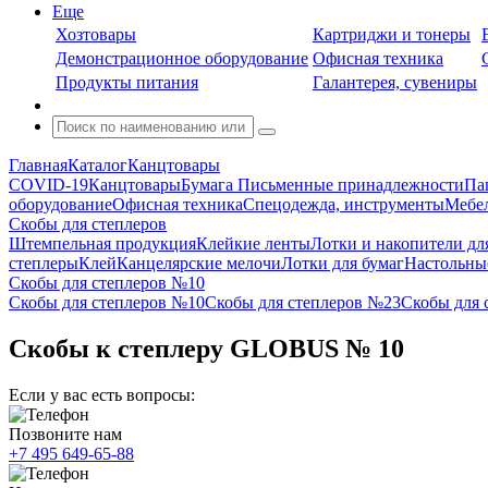
Еще
Хозтовары
Картриджи и тонеры
Демонстрационное оборудование
Офисная техника
Продукты питания
Галантерея, сувениры
Главная
Каталог
Канцтовары
COVID-19
Канцтовары
Бумага
Письменные принадлежности
Па
оборудование
Офисная техника
Спецодежда, инструменты
Мебел
Скобы для степлеров
Штемпельная продукция
Клейкие ленты
Лотки и накопители дл
степлеры
Клей
Канцелярские мелочи
Лотки для бумаг
Настольны
Скобы для степлеров №10
Скобы для степлеров №10
Скобы для степлеров №23
Скобы для 
Скобы к степлеру GLOBUS № 10
Если у вас есть вопросы:
Позвоните нам
+7 495 649-65-88