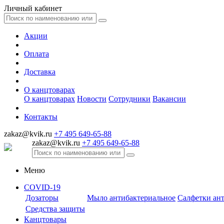
Личный кабинет
Акции
Оплата
Доставка
О канцтоварах
О канцтоварах
Новости
Сотрудники
Вакансии
Контакты
zakaz@kvik.ru
+7 495 649-65-88
zakaz@kvik.ru
+7 495 649-65-88
Меню
COVID-19
Дозаторы
Мыло антибактериальное
Салфетки ан
Средства защиты
Канцтовары