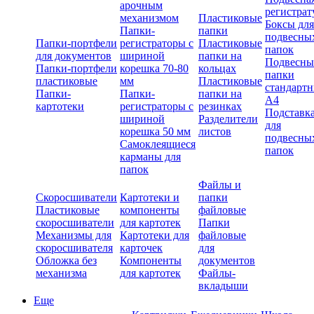
арочным
регистрат
механизмом
Пластиковые
Боксы для
Папки-
папки
подвесны
Папки-портфели
регистраторы с
Пластиковые
папок
для документов
шириной
папки на
Подвесны
Папки-портфели
корешка 70-80
кольцах
папки
пластиковые
мм
Пластиковые
стандарт
Папки-
Папки-
папки на
А4
картотеки
регистраторы с
резинках
Подставк
шириной
Разделители
для
корешка 50 мм
листов
подвесны
Самоклеящиеся
папок
карманы для
папок
Файлы и
Скоросшиватели
Картотеки и
папки
Пластиковые
компоненты
файловые
скоросшиватели
для картотек
Папки
Механизмы для
Картотеки для
файловые
скоросшивателя
карточек
для
Обложка без
Компоненты
документов
механизма
для картотек
Файлы-
вкладыши
Еще