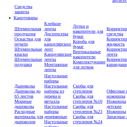
антисе
Средства
защиты
Канцтовары
Клейкие
Лотки и
Штемпельная
ленты
Корректи
накопители для
продукция
Диспенсеры
средства
бумаг
Оснастки для
для
Корректи
Короба для
печати
канцелярских
жидкость
бумаг
Штемпельные
лент
Корректи
Вертикальные
краски
Канцелярские
лента
накопители
Штемпельные
ленты
Корректи
Комплектующие
подушки
Монтажные
карандаш
для лотков
ленты
Настольные
наборы
Дыроколы
Настольные
Скобы для
Дыроколы до
наборы из
степлеров
Офисные 
65 листов
дерева и
Скобы для
ножницы
Мощные
металла
степлеров №10
Ножницы
дыроколы
Настольные
Скобы для
детские
Расходные
наборы
степлеров №23
Ножницы
материалы для
деревянные
Скобы для
Запасные 
дыроколов
Настольные
степлеров №24
наборы