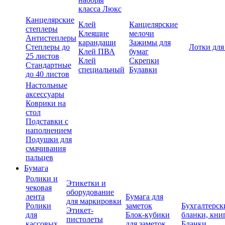
класса Люкс
Канцелярские
Клей
Канцелярские
степлеры
Клеящие
мелочи
Антистеплеры
карандаши
Зажимы для
Степлеры до
Лотки для
Клей ПВА
бумаг
25 листов
Клей
Скрепки
Стандартные
специальный
Булавки
до 40 листов
Настольные
аксессуары
Коврики на
стол
Подставки с
наполнением
Подушки для
смачивания
пальцев
Бумага
Ролики и
Этикетки и
чековая
оборудование
лента
Бумага для
для маркировки
Ролики
заметок
Бухгалтерск
Этикет-
для
Блок-кубики
бланки, кни
пистолеты
кассовых
для заметок
Бланки