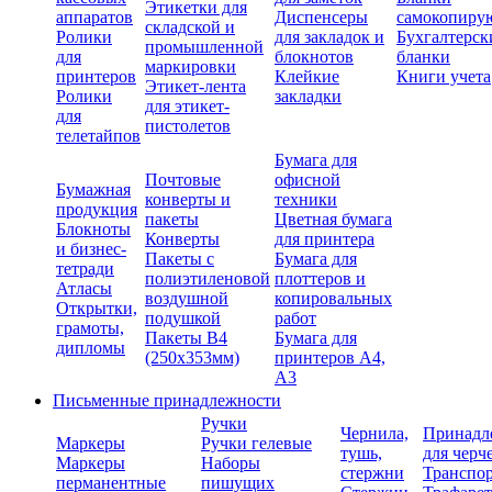
Этикетки для
аппаратов
Диспенсеры
самокопиру
складской и
Ролики
для закладок и
Бухгалтерск
промышленной
для
блокнотов
бланки
маркировки
принтеров
Клейкие
Книги учета
Этикет-лента
Ролики
закладки
для этикет-
для
пистолетов
телетайпов
Бумага для
Почтовые
офисной
Бумажная
конверты и
техники
продукция
пакеты
Цветная бумага
Блокноты
Конверты
для принтера
и бизнес-
Пакеты с
Бумага для
тетради
полиэтиленовой
плоттеров и
Атласы
воздушной
копировальных
Открытки,
подушкой
работ
грамоты,
Пакеты В4
Бумага для
дипломы
(250х353мм)
принтеров А4,
А3
Письменные принадлежности
Ручки
Чернила,
Принадл
Маркеры
Ручки гелевые
тушь,
для черч
Маркеры
Наборы
стержни
Транспо
перманентные
пишущих