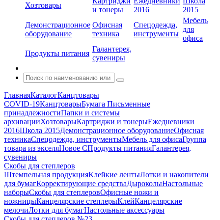
Картриджи
Ежедневники
Школа
Хозтовары
и тонеры
2016
2015
Мебель
Демонстрационное
Офисная
Спецодежда,
для
оборудование
техника
инструменты
офиса
Галантерея,
Продукты питания
сувениры
Главная
Каталог
Канцтовары
COVID-19
Канцтовары
Бумага
Письменные
принадлежности
Папки и системы
архивации
Хозтовары
Картриджи и тонеры
Ежедневники
2016
Школа 2015
Демонстрационное оборудование
Офисная
техника
Спецодежда, инструменты
Мебель для офиса
Группа
товара из экселя
Новое С
Продукты питания
Галантерея,
сувениры
Скобы для степлеров
Штемпельная продукция
Клейкие ленты
Лотки и накопители
для бумаг
Корректирующие средства
Дыроколы
Настольные
наборы
Скобы для степлеров
Офисные ножи и
ножницы
Канцелярские степлеры
Клей
Канцелярские
мелочи
Лотки для бумаг
Настольные аксессуары
Скобы для степлеров №23