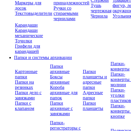
Стержни
Трафаре
Маркеры для
принадлежностей
Тушь
фигур, л
досок
Ручки со
чертежная
окружно
Текстовыделители
стираемыми
Чернила
Угольни
чернилами
Карандаши
Карандаши
механические
Точилки
Грифели для
карандашей
Папки и системы архивации
Папки-
Папки
конверты
Картонные
архивные
Папки
Папки-
папки
Боксы
планшеты и
конверты 
Папки на
архивные
адресные
молнии
резинках
Короба
папки
Папки-
Папки дело с
архивные для
Адресные
уголки
завязками
папок
папки
пластико
Папки с
Папки
Папки
Папки-
клапаном
архивные с
планшеты
конверты 
завязками
кнопке
Папки-
регистраторы с
Подвесна