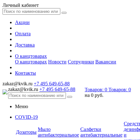
Личный кабинет
Акции
Оплата
Доставка
О канцтоварах
О канцтоварах
Новости
Сотрудники
Вакансии
Контакты
zakaz@kvik.ru
+7 495 649-65-88
zakaz@kvik.ru
+7 495 649-65-88
Товаров:
0
Товаров:
0
на
0 руб.
Меню
COVID-19
Средст
Мыло
Салфетки
дезинф
Дозаторы
антибактериальное
антибактериальные
и