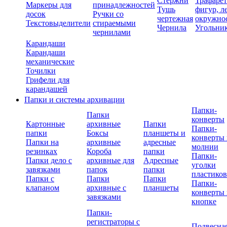
Стержни
Трафаре
Маркеры для
принадлежностей
Тушь
фигур, л
досок
Ручки со
чертежная
окружно
Текстовыделители
стираемыми
Чернила
Угольни
чернилами
Карандаши
Карандаши
механические
Точилки
Грифели для
карандашей
Папки и системы архивации
Папки-
Папки
конверты
Картонные
архивные
Папки
Папки-
папки
Боксы
планшеты и
конверты 
Папки на
архивные
адресные
молнии
резинках
Короба
папки
Папки-
Папки дело с
архивные для
Адресные
уголки
завязками
папок
папки
пластико
Папки с
Папки
Папки
Папки-
клапаном
архивные с
планшеты
конверты 
завязками
кнопке
Папки-
регистраторы с
Подвесна