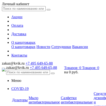
Личный кабинет
Акции
Оплата
Доставка
О канцтоварах
О канцтоварах
Новости
Сотрудники
Вакансии
Контакты
zakaz@kvik.ru
+7 495 649-65-88
zakaz@kvik.ru
+7 495 649-65-88
Товаров:
0
Товаров:
0
на
0 руб.
Меню
COVID-19
Средст
Мыло
Салфетки
дезинф
Дозаторы
антибактериальное
антибактериальные
и