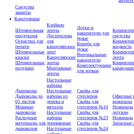
антисе
Средства
защиты
Канцтовары
Клейкие
Лотки и
Штемпельная
ленты
Корректи
накопители для
продукция
Диспенсеры
средства
бумаг
Оснастки для
для
Корректи
Короба для
печати
канцелярских
жидкость
бумаг
Штемпельные
лент
Корректи
Вертикальные
краски
Канцелярские
лента
накопители
Штемпельные
ленты
Корректи
Комплектующие
подушки
Монтажные
карандаш
для лотков
ленты
Настольные
наборы
Дыроколы
Настольные
Скобы для
Дыроколы до
наборы из
степлеров
Офисные 
65 листов
дерева и
Скобы для
ножницы
Мощные
металла
степлеров №10
Ножницы
дыроколы
Настольные
Скобы для
детские
Расходные
наборы
степлеров №23
Ножницы
материалы для
деревянные
Скобы для
Запасные 
дыроколов
Настольные
степлеров №24
наборы