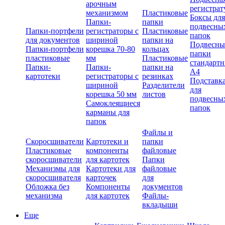
арочным
регистрат
механизмом
Пластиковые
Боксы для
Папки-
папки
подвесны
Папки-портфели
регистраторы с
Пластиковые
папок
для документов
шириной
папки на
Подвесны
Папки-портфели
корешка 70-80
кольцах
папки
пластиковые
мм
Пластиковые
стандарт
Папки-
Папки-
папки на
А4
картотеки
регистраторы с
резинках
Подставк
шириной
Разделители
для
корешка 50 мм
листов
подвесны
Самоклеящиеся
папок
карманы для
папок
Файлы и
Скоросшиватели
Картотеки и
папки
Пластиковые
компоненты
файловые
скоросшиватели
для картотек
Папки
Механизмы для
Картотеки для
файловые
скоросшивателя
карточек
для
Обложка без
Компоненты
документов
механизма
для картотек
Файлы-
вкладыши
Еще