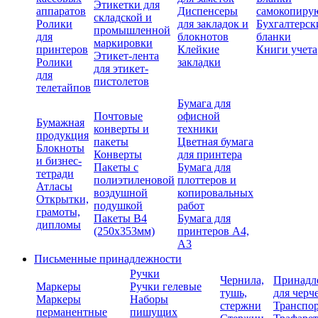
Этикетки для
аппаратов
Диспенсеры
самокопиру
складской и
Ролики
для закладок и
Бухгалтерск
промышленной
для
блокнотов
бланки
маркировки
принтеров
Клейкие
Книги учета
Этикет-лента
Ролики
закладки
для этикет-
для
пистолетов
телетайпов
Бумага для
Почтовые
офисной
Бумажная
конверты и
техники
продукция
пакеты
Цветная бумага
Блокноты
Конверты
для принтера
и бизнес-
Пакеты с
Бумага для
тетради
полиэтиленовой
плоттеров и
Атласы
воздушной
копировальных
Открытки,
подушкой
работ
грамоты,
Пакеты В4
Бумага для
дипломы
(250х353мм)
принтеров А4,
А3
Письменные принадлежности
Ручки
Чернила,
Принадл
Маркеры
Ручки гелевые
тушь,
для черч
Маркеры
Наборы
стержни
Транспо
перманентные
пишущих