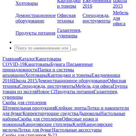
Картриджи
Ежедневники
Школа
Хозтовары
и тонеры
2016
2015
Мебель
Демонстрационное
Офисная
Спецодежда,
для
оборудование
техника
инструменты
офиса
Галантерея,
Продукты питания
сувениры
Главная
Каталог
Канцтовары
COVID-19
Канцтовары
Бумага
Письменные
принадлежности
Папки и системы
архивации
Хозтовары
Картриджи и тонеры
Ежедневники
2016
Школа 2015
Демонстрационное оборудование
Офисная
техника
Спецодежда, инструменты
Мебель для офиса
Группа
товара из экселя
Новое С
Продукты питания
Галантерея,
сувениры
Скобы для степлеров
Штемпельная продукция
Клейкие ленты
Лотки и накопители
для бумаг
Корректирующие средства
Дыроколы
Настольные
наборы
Скобы для степлеров
Офисные ножи и
ножницы
Канцелярские степлеры
Клей
Канцелярские
мелочи
Лотки для бумаг
Настольные аксессуары
Скобы для степлеров №23