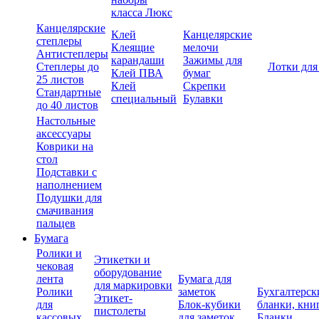
класса Люкс
Канцелярские
Клей
Канцелярские
степлеры
Клеящие
мелочи
Антистеплеры
карандаши
Зажимы для
Степлеры до
Лотки для
Клей ПВА
бумаг
25 листов
Клей
Скрепки
Стандартные
специальный
Булавки
до 40 листов
Настольные
аксессуары
Коврики на
стол
Подставки с
наполнением
Подушки для
смачивания
пальцев
Бумага
Ролики и
Этикетки и
чековая
оборудование
лента
Бумага для
для маркировки
Ролики
заметок
Бухгалтерск
Этикет-
для
Блок-кубики
бланки, кни
пистолеты
кассовых
для заметок
Бланки