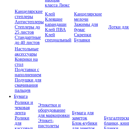
класса Люкс
Канцелярские
Клей
Канцелярские
степлеры
Клеящие
мелочи
Антистеплеры
карандаши
Зажимы для
Степлеры до
Лотки для
Клей ПВА
бумаг
25 листов
Клей
Скрепки
Стандартные
специальный
Булавки
до 40 листов
Настольные
аксессуары
Коврики на
стол
Подставки с
наполнением
Подушки для
смачивания
пальцев
Бумага
Ролики и
Этикетки и
чековая
оборудование
лента
Бумага для
для маркировки
Ролики
заметок
Бухгалтерск
Этикет-
для
Блок-кубики
бланки, кни
пистолеты
кассовых
для заметок
Бланки