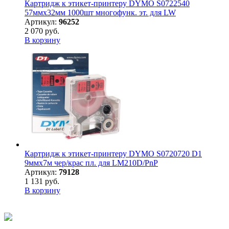
Картридж к этикет-принтеру DYMO S0722540
57ммx32мм 1000шт многофунк. эт. для LW
Артикул:
96252
2 070 руб.
В корзину
Картридж к этикет-принтеру DYMO S0720720 D1
9ммх7м чер/крас пл. для LM210D/PnP
Артикул:
79128
1 131 руб.
В корзину