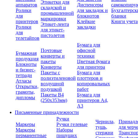
Этикетки для
аппаратов
Диспенсеры
самокопиру
складской и
Ролики
для закладок и
Бухгалтерск
промышленной
для
блокнотов
бланки
маркировки
принтеров
Клейкие
Книги учета
Этикет-лента
Ролики
закладки
для этикет-
для
пистолетов
телетайпов
Бумага для
Почтовые
офисной
Бумажная
конверты и
техники
продукция
пакеты
Цветная бумага
Блокноты
Конверты
для принтера
и бизнес-
Пакеты с
Бумага для
тетради
полиэтиленовой
плоттеров и
Атласы
воздушной
копировальных
Открытки,
подушкой
работ
грамоты,
Пакеты В4
Бумага для
дипломы
(250х353мм)
принтеров А4,
А3
Письменные принадлежности
Ручки
Чернила,
Принадл
Маркеры
Ручки гелевые
тушь,
для черч
Маркеры
Наборы
стержни
Транспо
перманентные
пишущих