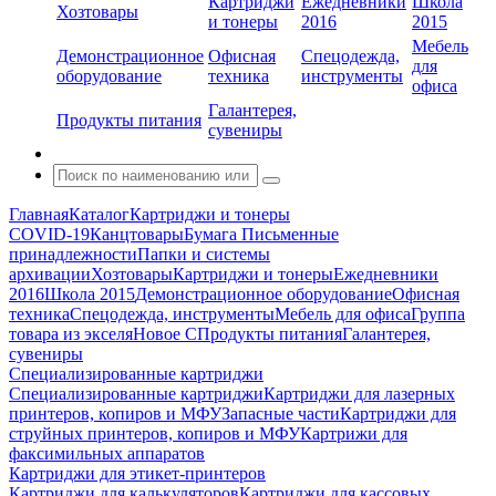
Картриджи
Ежедневники
Школа
Хозтовары
и тонеры
2016
2015
Мебель
Демонстрационное
Офисная
Спецодежда,
для
оборудование
техника
инструменты
офиса
Галантерея,
Продукты питания
сувениры
Главная
Каталог
Картриджи и тонеры
COVID-19
Канцтовары
Бумага
Письменные
принадлежности
Папки и системы
архивации
Хозтовары
Картриджи и тонеры
Ежедневники
2016
Школа 2015
Демонстрационное оборудование
Офисная
техника
Спецодежда, инструменты
Мебель для офиса
Группа
товара из экселя
Новое С
Продукты питания
Галантерея,
сувениры
Специализированные картриджи
Специализированные картриджи
Картриджи для лазерных
принтеров, копиров и МФУ
Запасные части
Картриджи для
струйных принтеров, копиров и МФУ
Картрижи для
факсимильных аппаратов
Картриджи для этикет-принтеров
Картриджи для калькуляторов
Картриджи для кассовых