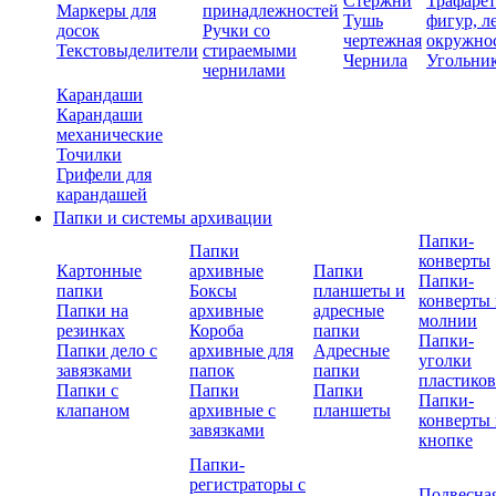
Стержни
Трафаре
Маркеры для
принадлежностей
Тушь
фигур, л
досок
Ручки со
чертежная
окружно
Текстовыделители
стираемыми
Чернила
Угольни
чернилами
Карандаши
Карандаши
механические
Точилки
Грифели для
карандашей
Папки и системы архивации
Папки-
Папки
конверты
Картонные
архивные
Папки
Папки-
папки
Боксы
планшеты и
конверты 
Папки на
архивные
адресные
молнии
резинках
Короба
папки
Папки-
Папки дело с
архивные для
Адресные
уголки
завязками
папок
папки
пластико
Папки с
Папки
Папки
Папки-
клапаном
архивные с
планшеты
конверты 
завязками
кнопке
Папки-
регистраторы с
Подвесна