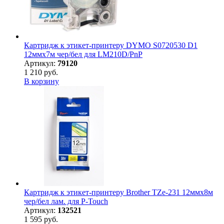
Картридж к этикет-принтеру DYMO S0720530 D1
12ммх7м чер/бел для LM210D/PnP
Артикул:
79120
1 210 руб.
В корзину
Картридж к этикет-принтеру Brother TZe-231 12ммх8м
чер/бел лам. для P-Touch
Артикул:
132521
1 595 руб.