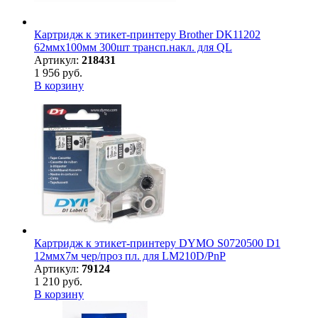
Картридж к этикет-принтеру Brother DK11202
62ммх100мм 300шт трансп.накл. для QL
Артикул:
218431
1 956 руб.
В корзину
Картридж к этикет-принтеру DYMO S0720500 D1
12ммх7м чер/проз пл. для LM210D/PnP
Артикул:
79124
1 210 руб.
В корзину