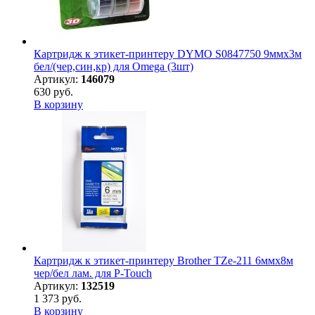
Картридж к этикет-принтеру DYMO S0847750 9ммх3м
бел/(чер,син,кр) для Omega (3шт)
Артикул:
146079
630 руб.
В корзину
Картридж к этикет-принтеру Brother TZe-211 6ммх8м
чер/бел лам. для P-Touch
Артикул:
132519
1 373 руб.
В корзину