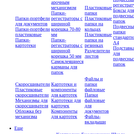
арочным
регистрат
механизмом
Пластиковые
Боксы для
Папки-
папки
подвесны
Папки-портфели
регистраторы с
Пластиковые
папок
для документов
шириной
папки на
Подвесны
Папки-портфели
корешка 70-80
кольцах
папки
пластиковые
мм
Пластиковые
стандарт
Папки-
Папки-
папки на
А4
картотеки
регистраторы с
резинках
Подставк
шириной
Разделители
для
корешка 50 мм
листов
подвесны
Самоклеящиеся
папок
карманы для
папок
Файлы и
Скоросшиватели
Картотеки и
папки
Пластиковые
компоненты
файловые
скоросшиватели
для картотек
Папки
Механизмы для
Картотеки для
файловые
скоросшивателя
карточек
для
Обложка без
Компоненты
документов
механизма
для картотек
Файлы-
вкладыши
Еще