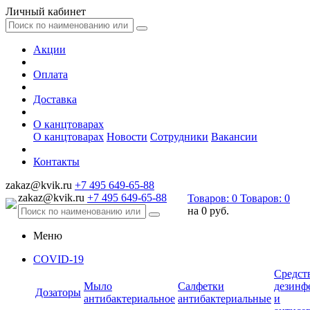
Личный кабинет
Акции
Оплата
Доставка
О канцтоварах
О канцтоварах
Новости
Сотрудники
Вакансии
Контакты
zakaz@kvik.ru
+7 495 649-65-88
zakaz@kvik.ru
+7 495 649-65-88
Товаров:
0
Товаров:
0
на
0 руб.
Меню
COVID-19
Средст
Мыло
Салфетки
дезинф
Дозаторы
антибактериальное
антибактериальные
и