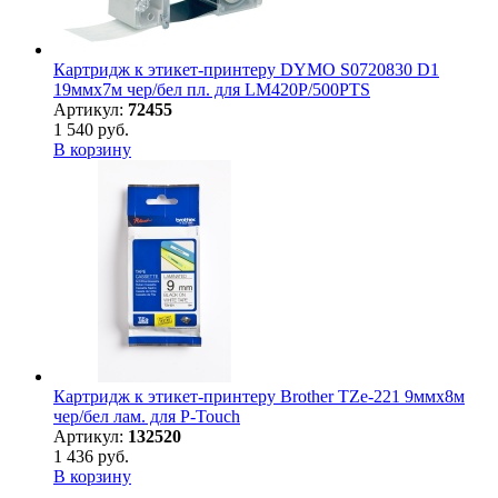
Картридж к этикет-принтеру DYMO S0720830 D1
19ммх7м чер/бел пл. для LM420P/500PTS
Артикул:
72455
1 540 руб.
В корзину
Картридж к этикет-принтеру Brother TZe-221 9ммх8м
чер/бел лам. для P-Touch
Артикул:
132520
1 436 руб.
В корзину