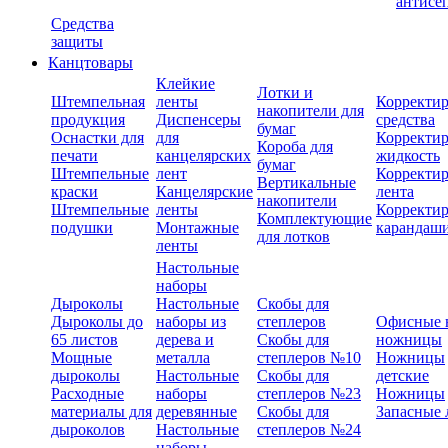
антисе
Средства
защиты
Канцтовары
Клейкие
Лотки и
Штемпельная
ленты
Корректи
накопители для
продукция
Диспенсеры
средства
бумаг
Оснастки для
для
Корректи
Короба для
печати
канцелярских
жидкость
бумаг
Штемпельные
лент
Корректи
Вертикальные
краски
Канцелярские
лента
накопители
Штемпельные
ленты
Корректи
Комплектующие
подушки
Монтажные
карандаш
для лотков
ленты
Настольные
наборы
Дыроколы
Настольные
Скобы для
Дыроколы до
наборы из
степлеров
Офисные 
65 листов
дерева и
Скобы для
ножницы
Мощные
металла
степлеров №10
Ножницы
дыроколы
Настольные
Скобы для
детские
Расходные
наборы
степлеров №23
Ножницы
материалы для
деревянные
Скобы для
Запасные 
дыроколов
Настольные
степлеров №24
наборы