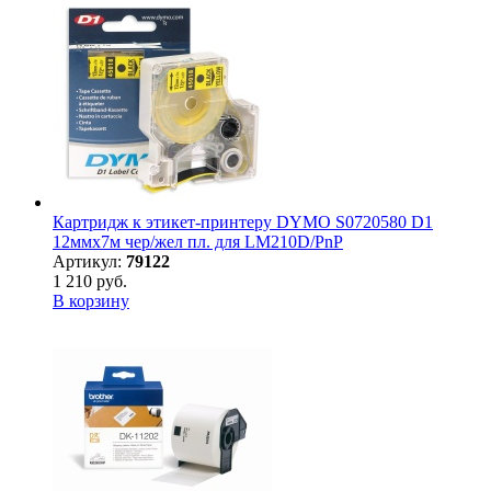
Картридж к этикет-принтеру DYMO S0720580 D1
12ммх7м чер/жел пл. для LM210D/PnP
Артикул:
79122
1 210 руб.
В корзину