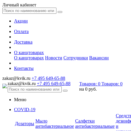
Личный кабинет
Акции
Оплата
Доставка
О канцтоварах
О канцтоварах
Новости
Сотрудники
Вакансии
Контакты
zakaz@kvik.ru
+7 495 649-65-88
zakaz@kvik.ru
+7 495 649-65-88
Товаров:
0
Товаров:
0
на
0 руб.
Меню
COVID-19
Средст
Мыло
Салфетки
дезинф
Дозаторы
антибактериальное
антибактериальные
и