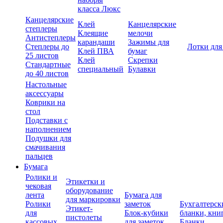
класса Люкс
Канцелярские
Клей
Канцелярские
степлеры
Клеящие
мелочи
Антистеплеры
карандаши
Зажимы для
Степлеры до
Лотки для
Клей ПВА
бумаг
25 листов
Клей
Скрепки
Стандартные
специальный
Булавки
до 40 листов
Настольные
аксессуары
Коврики на
стол
Подставки с
наполнением
Подушки для
смачивания
пальцев
Бумага
Ролики и
Этикетки и
чековая
оборудование
лента
Бумага для
для маркировки
Ролики
заметок
Бухгалтерск
Этикет-
для
Блок-кубики
бланки, кни
пистолеты
кассовых
для заметок
Бланки