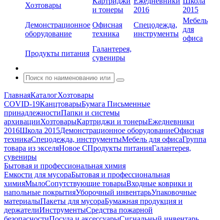
Картриджи
Ежедневники
Школа
Хозтовары
и тонеры
2016
2015
Мебель
Демонстрационное
Офисная
Спецодежда,
для
оборудование
техника
инструменты
офиса
Галантерея,
Продукты питания
сувениры
Главная
Каталог
Хозтовары
COVID-19
Канцтовары
Бумага
Письменные
принадлежности
Папки и системы
архивации
Хозтовары
Картриджи и тонеры
Ежедневники
2016
Школа 2015
Демонстрационное оборудование
Офисная
техника
Спецодежда, инструменты
Мебель для офиса
Группа
товара из экселя
Новое С
Продукты питания
Галантерея,
сувениры
Бытовая и профессиональная химия
Емкости для мусора
Бытовая и профессиональная
химия
Мыло
Сопутствующие товары
Входные коврики и
напольные покрытия
Уборочный инвентарь
Упаковочные
материалы
Пакеты для мусора
Бумажная продукция и
держатели
Инструменты
Средства пожарной
безопасности
Посуда и аксессуары
Сигнальный инвентарь