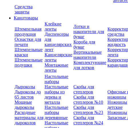
антисе
Средства
защиты
Канцтовары
Клейкие
Лотки и
Штемпельная
ленты
Корректи
накопители для
продукция
Диспенсеры
средства
бумаг
Оснастки для
для
Корректи
Короба для
печати
канцелярских
жидкость
бумаг
Штемпельные
лент
Корректи
Вертикальные
краски
Канцелярские
лента
накопители
Штемпельные
ленты
Корректи
Комплектующие
подушки
Монтажные
карандаш
для лотков
ленты
Настольные
наборы
Дыроколы
Настольные
Скобы для
Дыроколы до
наборы из
степлеров
Офисные 
65 листов
дерева и
Скобы для
ножницы
Мощные
металла
степлеров №10
Ножницы
дыроколы
Настольные
Скобы для
детские
Расходные
наборы
степлеров №23
Ножницы
материалы для
деревянные
Скобы для
Запасные 
дыроколов
Настольные
степлеров №24
наборы