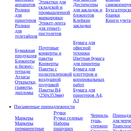
Этикетки для
аппаратов
Диспенсеры
самокопиру
складской и
Ролики
для закладок и
Бухгалтерск
промышленной
для
блокнотов
бланки
маркировки
принтеров
Клейкие
Книги учета
Этикет-лента
Ролики
закладки
для этикет-
для
пистолетов
телетайпов
Бумага для
Почтовые
офисной
Бумажная
конверты и
техники
продукция
пакеты
Цветная бумага
Блокноты
Конверты
для принтера
и бизнес-
Пакеты с
Бумага для
тетради
полиэтиленовой
плоттеров и
Атласы
воздушной
копировальных
Открытки,
подушкой
работ
грамоты,
Пакеты В4
Бумага для
дипломы
(250х353мм)
принтеров А4,
А3
Письменные принадлежности
Ручки
Чернила,
Принадл
Маркеры
Ручки гелевые
тушь,
для черч
Маркеры
Наборы
стержни
Транспо
перманентные
пишущих