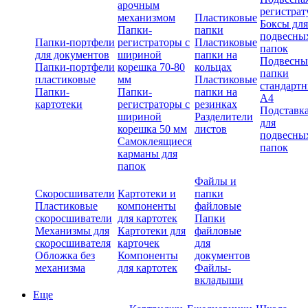
арочным
регистрат
механизмом
Пластиковые
Боксы для
Папки-
папки
подвесны
Папки-портфели
регистраторы с
Пластиковые
папок
для документов
шириной
папки на
Подвесны
Папки-портфели
корешка 70-80
кольцах
папки
пластиковые
мм
Пластиковые
стандарт
Папки-
Папки-
папки на
А4
картотеки
регистраторы с
резинках
Подставк
шириной
Разделители
для
корешка 50 мм
листов
подвесны
Самоклеящиеся
папок
карманы для
папок
Файлы и
Скоросшиватели
Картотеки и
папки
Пластиковые
компоненты
файловые
скоросшиватели
для картотек
Папки
Механизмы для
Картотеки для
файловые
скоросшивателя
карточек
для
Обложка без
Компоненты
документов
механизма
для картотек
Файлы-
вкладыши
Еще