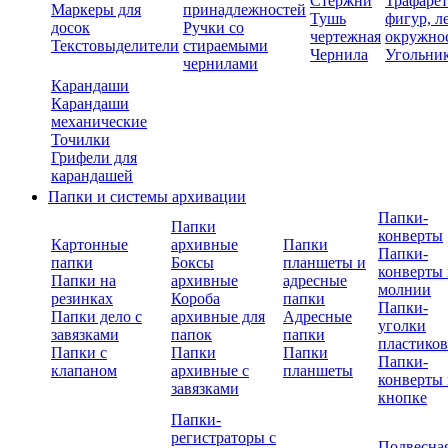
Стержни
Трафаре
Маркеры для
принадлежностей
Тушь
фигур, л
досок
Ручки со
чертежная
окружно
Текстовыделители
стираемыми
Чернила
Угольни
чернилами
Карандаши
Карандаши
механические
Точилки
Грифели для
карандашей
Папки и системы архивации
Папки-
Папки
конверты
Картонные
архивные
Папки
Папки-
папки
Боксы
планшеты и
конверты 
Папки на
архивные
адресные
молнии
резинках
Короба
папки
Папки-
Папки дело с
архивные для
Адресные
уголки
завязками
папок
папки
пластико
Папки с
Папки
Папки
Папки-
клапаном
архивные с
планшеты
конверты 
завязками
кнопке
Папки-
регистраторы с
Подвесна