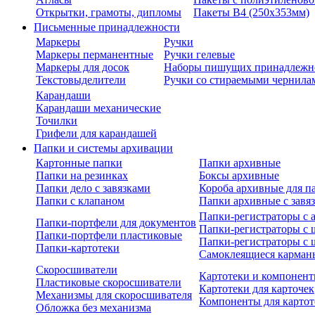
Открытки, грамоты, дипломы
Пакеты В4 (250х353мм)
Письменные принадлежности
Маркеры
Ручки
Маркеры перманентные
Ручки гелевые
Маркеры для досок
Наборы пишущих принадлежн
Текстовыделители
Ручки со стираемыми чернила
Карандаши
Карандаши механические
Точилки
Грифели для карандашей
Папки и системы архивации
Картонные папки
Папки архивные
Папки на резинках
Боксы архивные
Папки дело с завязками
Короба архивные для п
Папки с клапаном
Папки архивные с завя
Папки-регистраторы с
Папки-портфели для документов
Папки-регистраторы с 
Папки-портфели пластиковые
Папки-регистраторы с 
Папки-картотеки
Самоклеящиеся карман
Скоросшиватели
Картотеки и компонент
Пластиковые скоросшиватели
Картотеки для карточек
Механизмы для скоросшивателя
Компоненты для картот
Обложка без механизма