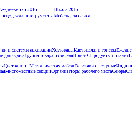
Ежедневники 2016
Школа 2015
Спецодежда, инструменты
Мебель для офиса
пки и системы архивации
Хозтовары
Картриджи и тонеры
Ежедне
ь для офиса
Группа товара из экселя
Новое С
Продукты питания
Г
ья
Цветочницы
Металлическая мебель
Верстаки слесарные
Индиви
ная
Многоместные секции
Организаторы рабочего места
Сейфы
Си