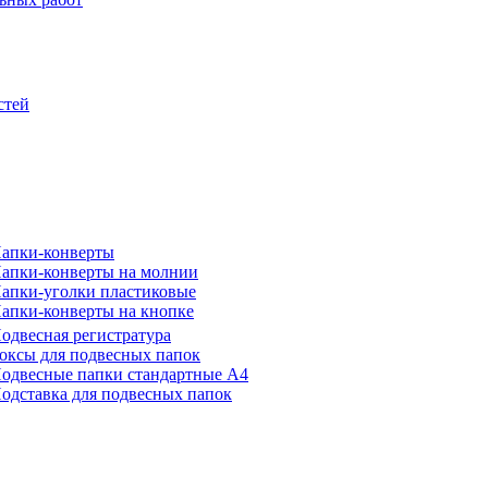
стей
апки-конверты
апки-конверты на молнии
апки-уголки пластиковые
апки-конверты на кнопке
одвесная регистратура
оксы для подвесных папок
одвесные папки стандартные А4
одставка для подвесных папок