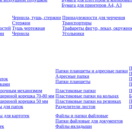
Бумага для принтеров А4, А3
Чернила, тушь, стержни
Принадлежности для черчения
Стержни
Транспортиры
остей
Тушь чертежная
Трафареты фигур, лекал, окружно
ми
Чернила
Угольники
П
Папки планшеты и адресные папки
П
Адресные папки
апок
П
Папки планшеты
зками
П
 арочным механизмом
Пластиковые папки
П
шириной корешка 70-80 мм
Пластиковые папки на кольцах
Б
шириной корешка 50 мм
Пластиковые папки на резинках
П
ы для папок
Разделители листов
П
ы для картотек
Файлы и папки файловые
Папки файловые для документов
ек
Файлы-вкладыши