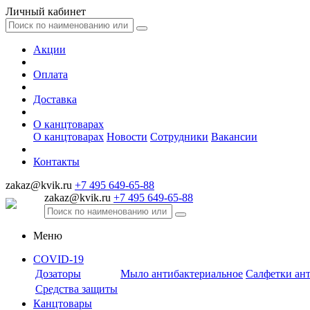
Личный кабинет
Акции
Оплата
Доставка
О канцтоварах
О канцтоварах
Новости
Сотрудники
Вакансии
Контакты
zakaz@kvik.ru
+7 495 649-65-88
zakaz@kvik.ru
+7 495 649-65-88
Меню
COVID-19
Дозаторы
Мыло антибактериальное
Салфетки ан
Средства защиты
Канцтовары