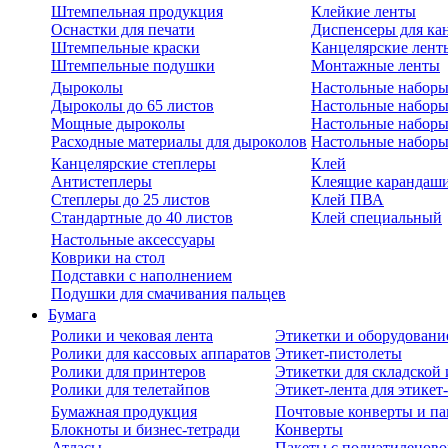
Штемпельная продукция
Клейкие ленты
Оснастки для печати
Диспенсеры для ка
Штемпельные краски
Канцелярские лент
Штемпельные подушки
Монтажные ленты
Дыроколы
Настольные набор
Дыроколы до 65 листов
Настольные наборы 
Мощные дыроколы
Настольные наборы
Расходные материалы для дыроколов
Настольные наборы
Канцелярские степлеры
Клей
Антистеплеры
Клеящие карандаш
Степлеры до 25 листов
Клей ПВА
Стандартные до 40 листов
Клей специальный
Настольные аксессуары
Коврики на стол
Подставки с наполнением
Подушки для смачивания пальцев
Бумага
Ролики и чековая лента
Этикетки и оборудовани
Ролики для кассовых аппаратов
Этикет-пистолеты
Ролики для принтеров
Этикетки для складско
Ролики для телетайпов
Этикет-лента для этикет
Бумажная продукция
Почтовые конверты и па
Блокноты и бизнес-тетради
Конверты
Атласы
Пакеты с полиэтиленов