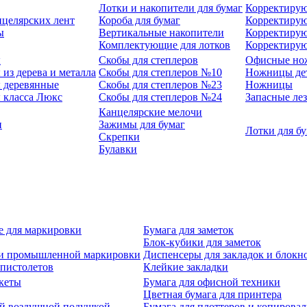
Лотки и накопители для бумаг
Корректирую
нцелярских лент
Короба для бумаг
Корректирую
ы
Вертикальные накопители
Корректирую
Комплектующие для лотков
Корректиру
ы
Скобы для степлеров
Офисные но
из дерева и металла
Скобы для степлеров №10
Ножницы де
 деревянные
Скобы для степлеров №23
Ножницы
 класса Люкс
Скобы для степлеров №24
Запасные ле
Канцелярские мелочи
и
Зажимы для бумаг
Лотки для б
Скрепки
Булавки
е для маркировки
Бумага для заметок
Блок-кубики для заметок
й и промышленной маркировки
Диспенсеры для закладок и блокн
-пистолетов
Клейкие закладки
кеты
Бумага для офисной техники
Цветная бумага для принтера
ой воздушной подушкой
Бумага для плоттеров и копирова