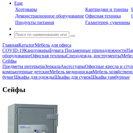
Еще
Хозтовары
Картриджи и тонеры
Демонстрационное оборудование
Офисная техника
Продукты питания
Галантерея, сувениры
Главная
Каталог
Мебель для офиса
COVID-19
Канцтовары
Бумага
Письменные принадлежности
Па
оборудование
Офисная техника
Спецодежда, инструменты
Мебел
Сейфы
Предметы интерьера
Зеркала
Аксессуары
Офисные кресла и стул
компьютерные детские
Мебель медицинская
Мебель хозяйствен
бумаг
Шкафы для одежды
Шкафы для сумок
Шкафы тамбурные
Сейфы