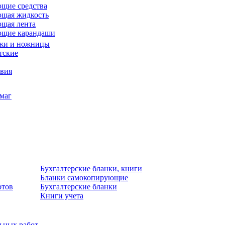
щие средства
щая жидкость
щая лента
ющие карандаши
жи и ножницы
тские
звия
умаг
Бухгалтерские бланки, книги
Бланки самокопирующие
отов
Бухгалтерские бланки
Книги учета
льных работ