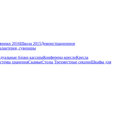
вники 2016
Школа 2015
Демонстрационное
алантерея, сувениры
дуальные блоки кассира
Конференц-кресло
Кресла
стемы хранения
Скамьи
Столы
Трехместные секции
Шкафы для