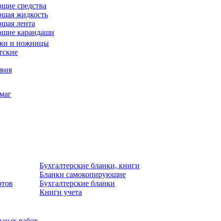
щие средства
щая жидкость
щая лента
ющие карандаши
жи и ножницы
тские
звия
умаг
Бухгалтерские бланки, книги
Бланки самокопирующие
отов
Бухгалтерские бланки
Книги учета
льных работ