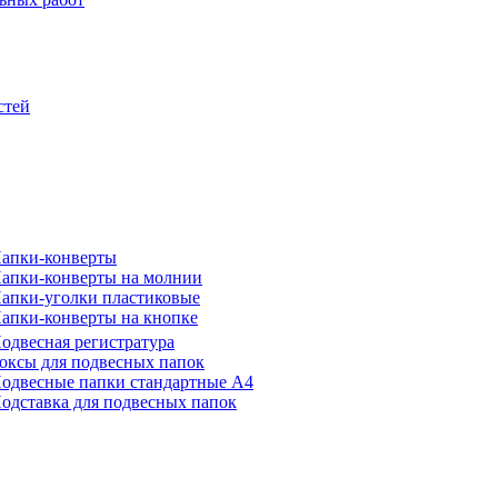
стей
апки-конверты
апки-конверты на молнии
апки-уголки пластиковые
апки-конверты на кнопке
одвесная регистратура
оксы для подвесных папок
одвесные папки стандартные А4
одставка для подвесных папок