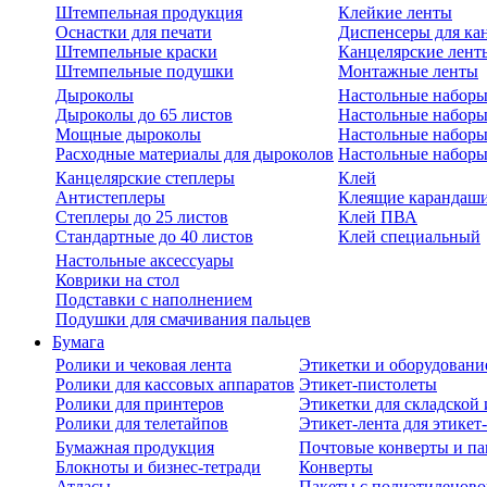
Штемпельная продукция
Клейкие ленты
Оснастки для печати
Диспенсеры для ка
Штемпельные краски
Канцелярские лент
Штемпельные подушки
Монтажные ленты
Дыроколы
Настольные набор
Дыроколы до 65 листов
Настольные наборы 
Мощные дыроколы
Настольные наборы
Расходные материалы для дыроколов
Настольные наборы
Канцелярские степлеры
Клей
Антистеплеры
Клеящие карандаш
Степлеры до 25 листов
Клей ПВА
Стандартные до 40 листов
Клей специальный
Настольные аксессуары
Коврики на стол
Подставки с наполнением
Подушки для смачивания пальцев
Бумага
Ролики и чековая лента
Этикетки и оборудовани
Ролики для кассовых аппаратов
Этикет-пистолеты
Ролики для принтеров
Этикетки для складско
Ролики для телетайпов
Этикет-лента для этикет
Бумажная продукция
Почтовые конверты и па
Блокноты и бизнес-тетради
Конверты
Атласы
Пакеты с полиэтиленов