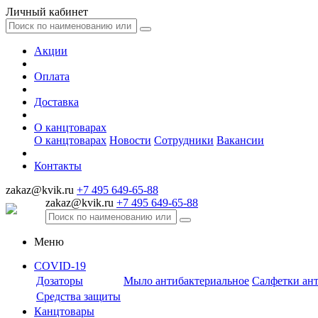
Личный кабинет
Акции
Оплата
Доставка
О канцтоварах
О канцтоварах
Новости
Сотрудники
Вакансии
Контакты
zakaz@kvik.ru
+7 495 649-65-88
zakaz@kvik.ru
+7 495 649-65-88
Меню
COVID-19
Дозаторы
Мыло антибактериальное
Салфетки ан
Средства защиты
Канцтовары