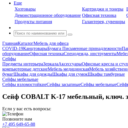
Еще
Хозтовары
Картриджи и тонеры
Демонстрационное оборудование
Офисная техника
Продукты питания
Галантерея, сувениры
Главная
Каталог
Мебель для офиса
COVID-19
Канцтовары
Бумага
Письменные принадлежности
Па
оборудование
Офисная техника
Спецодежда, инструменты
Мебел
Сейфы
Предметы интерьера
Зеркала
Аксессуары
Офисные кресла и стул
компьютерные детские
Мебель медицинская
Мебель хозяйствен
бумаг
Шкафы для одежды
Шкафы для сумок
Шкафы тамбурные
Сейфы мебельные
Сейфы взломостойкие
Сейфы засыпные
Сейфы мебельные
Сейфы
Сейф COBALT K-17 мебельный, ключ. 
Если у вас есть вопросы:
Позвоните нам
+7 495 649-65-88