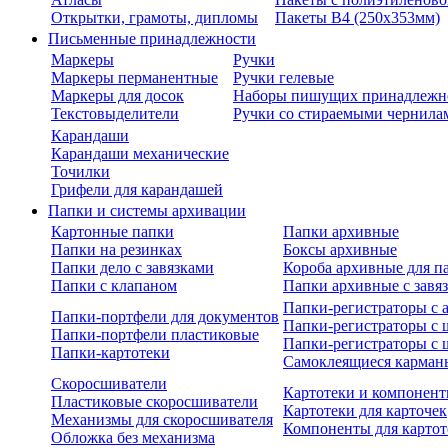
Открытки, грамоты, дипломы
Пакеты В4 (250х353мм)
Письменные принадлежности
Маркеры
Ручки
Маркеры перманентные
Ручки гелевые
Маркеры для досок
Наборы пишущих принадлежн
Текстовыделители
Ручки со стираемыми чернила
Карандаши
Карандаши механические
Точилки
Грифели для карандашей
Папки и системы архивации
Картонные папки
Папки архивные
Папки на резинках
Боксы архивные
Папки дело с завязками
Короба архивные для п
Папки с клапаном
Папки архивные с завя
Папки-регистраторы с
Папки-портфели для документов
Папки-регистраторы с 
Папки-портфели пластиковые
Папки-регистраторы с 
Папки-картотеки
Самоклеящиеся карман
Скоросшиватели
Картотеки и компонент
Пластиковые скоросшиватели
Картотеки для карточек
Механизмы для скоросшивателя
Компоненты для картот
Обложка без механизма