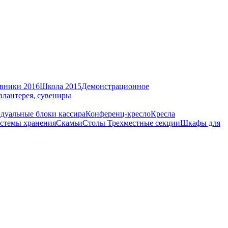
вники 2016
Школа 2015
Демонстрационное
алантерея, сувениры
дуальные блоки кассира
Конференц-кресло
Кресла
стемы хранения
Скамьи
Столы
Трехместные секции
Шкафы для