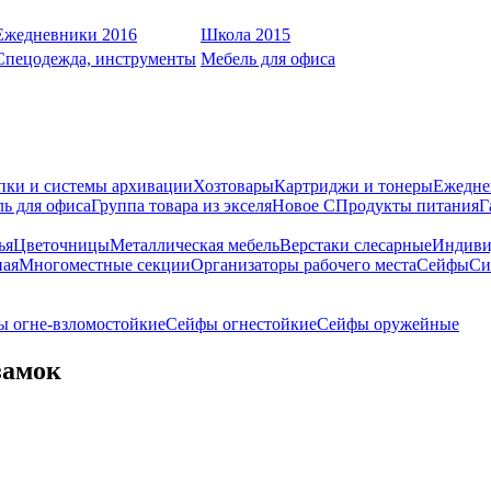
Ежедневники 2016
Школа 2015
Спецодежда, инструменты
Мебель для офиса
пки и системы архивации
Хозтовары
Картриджи и тонеры
Ежедне
ь для офиса
Группа товара из экселя
Новое С
Продукты питания
Г
ья
Цветочницы
Металлическая мебель
Верстаки слесарные
Индиви
ная
Многоместные секции
Организаторы рабочего места
Сейфы
Си
 огне-взломостойкие
Сейфы огнестойкие
Сейфы оружейные
замок