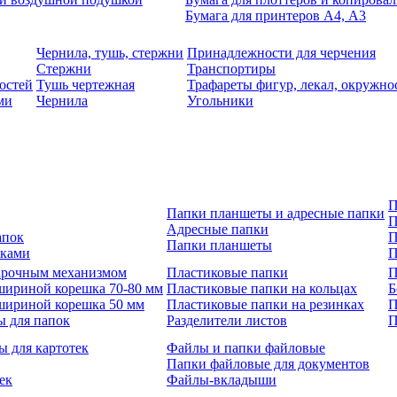
Бумага для принтеров А4, А3
Чернила, тушь, стержни
Принадлежности для черчения
Стержни
Транспортиры
остей
Тушь чертежная
Трафареты фигур, лекал, окружно
ми
Чернила
Угольники
П
Папки планшеты и адресные папки
П
Адресные папки
апок
П
Папки планшеты
зками
П
 арочным механизмом
Пластиковые папки
П
шириной корешка 70-80 мм
Пластиковые папки на кольцах
Б
шириной корешка 50 мм
Пластиковые папки на резинках
П
ы для папок
Разделители листов
П
ы для картотек
Файлы и папки файловые
Папки файловые для документов
ек
Файлы-вкладыши