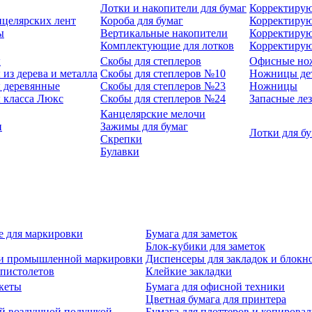
Лотки и накопители для бумаг
Корректирую
нцелярских лент
Короба для бумаг
Корректирую
ы
Вертикальные накопители
Корректирую
Комплектующие для лотков
Корректиру
ы
Скобы для степлеров
Офисные но
из дерева и металла
Скобы для степлеров №10
Ножницы де
 деревянные
Скобы для степлеров №23
Ножницы
 класса Люкс
Скобы для степлеров №24
Запасные ле
Канцелярские мелочи
и
Зажимы для бумаг
Лотки для б
Скрепки
Булавки
е для маркировки
Бумага для заметок
Блок-кубики для заметок
й и промышленной маркировки
Диспенсеры для закладок и блокн
-пистолетов
Клейкие закладки
кеты
Бумага для офисной техники
Цветная бумага для принтера
ой воздушной подушкой
Бумага для плоттеров и копирова