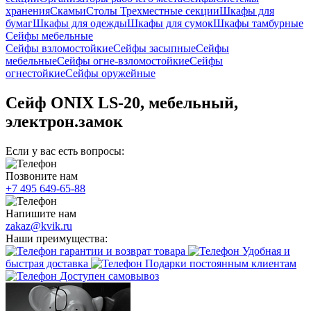
хранения
Скамьи
Столы
Трехместные секции
Шкафы для
бумаг
Шкафы для одежды
Шкафы для сумок
Шкафы тамбурные
Сейфы мебельные
Сейфы взломостойкие
Сейфы засыпные
Сейфы
мебельные
Сейфы огне-взломостойкие
Сейфы
огнестойкие
Сейфы оружейные
Сейф ONIX LS-20, мебельный,
электрон.замок
Если у вас есть вопросы:
Позвоните нам
+7 495 649-65-88
Напишите нам
zakaz@kvik.ru
Наши преимущества:
гарантии и возврат товара
Удобная и
быстрая доставка
Подарки постоянным клиентам
Доступен самовывоз