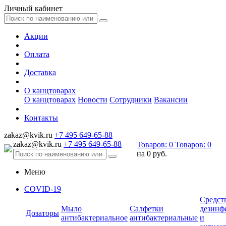
Личный кабинет
Акции
Оплата
Доставка
О канцтоварах
О канцтоварах
Новости
Сотрудники
Вакансии
Контакты
zakaz@kvik.ru
+7 495 649-65-88
zakaz@kvik.ru
+7 495 649-65-88
Товаров:
0
Товаров:
0
на
0 руб.
Меню
COVID-19
Средст
Мыло
Салфетки
дезинф
Дозаторы
антибактериальное
антибактериальные
и