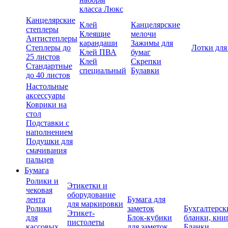
класса Люкс
Канцелярские
Клей
Канцелярские
степлеры
Клеящие
мелочи
Антистеплеры
карандаши
Зажимы для
Степлеры до
Лотки для
Клей ПВА
бумаг
25 листов
Клей
Скрепки
Стандартные
специальный
Булавки
до 40 листов
Настольные
аксессуары
Коврики на
стол
Подставки с
наполнением
Подушки для
смачивания
пальцев
Бумага
Ролики и
Этикетки и
чековая
оборудование
лента
Бумага для
для маркировки
Ролики
заметок
Бухгалтерск
Этикет-
для
Блок-кубики
бланки, кни
пистолеты
кассовых
для заметок
Бланки