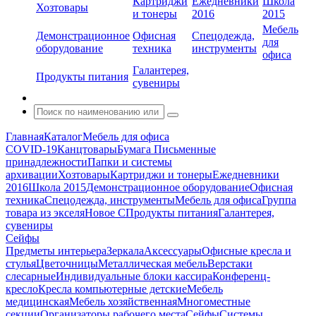
Картриджи
Ежедневники
Школа
Хозтовары
и тонеры
2016
2015
Мебель
Демонстрационное
Офисная
Спецодежда,
для
оборудование
техника
инструменты
офиса
Галантерея,
Продукты питания
сувениры
Главная
Каталог
Мебель для офиса
COVID-19
Канцтовары
Бумага
Письменные
принадлежности
Папки и системы
архивации
Хозтовары
Картриджи и тонеры
Ежедневники
2016
Школа 2015
Демонстрационное оборудование
Офисная
техника
Спецодежда, инструменты
Мебель для офиса
Группа
товара из экселя
Новое С
Продукты питания
Галантерея,
сувениры
Сейфы
Предметы интерьера
Зеркала
Аксессуары
Офисные кресла и
стулья
Цветочницы
Металлическая мебель
Верстаки
слесарные
Индивидуальные блоки кассира
Конференц-
кресло
Кресла компьютерные детские
Мебель
медицинская
Мебель хозяйственная
Многоместные
секции
Организаторы рабочего места
Сейфы
Системы