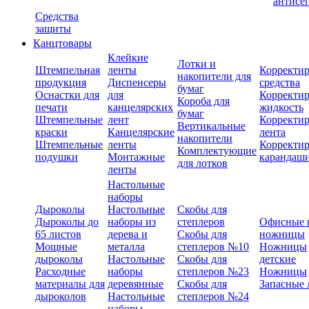
антисе
Средства
защиты
Канцтовары
Клейкие
Лотки и
Штемпельная
ленты
Корректи
накопители для
продукция
Диспенсеры
средства
бумаг
Оснастки для
для
Корректи
Короба для
печати
канцелярских
жидкость
бумаг
Штемпельные
лент
Корректи
Вертикальные
краски
Канцелярские
лента
накопители
Штемпельные
ленты
Корректи
Комплектующие
подушки
Монтажные
карандаш
для лотков
ленты
Настольные
наборы
Дыроколы
Настольные
Скобы для
Дыроколы до
наборы из
степлеров
Офисные 
65 листов
дерева и
Скобы для
ножницы
Мощные
металла
степлеров №10
Ножницы
дыроколы
Настольные
Скобы для
детские
Расходные
наборы
степлеров №23
Ножницы
материалы для
деревянные
Скобы для
Запасные 
дыроколов
Настольные
степлеров №24
наборы