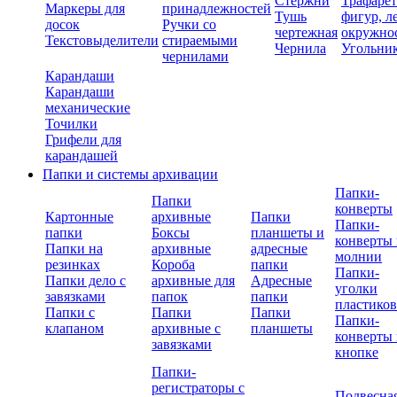
Стержни
Трафаре
Маркеры для
принадлежностей
Тушь
фигур, л
досок
Ручки со
чертежная
окружно
Текстовыделители
стираемыми
Чернила
Угольни
чернилами
Карандаши
Карандаши
механические
Точилки
Грифели для
карандашей
Папки и системы архивации
Папки-
Папки
конверты
Картонные
архивные
Папки
Папки-
папки
Боксы
планшеты и
конверты 
Папки на
архивные
адресные
молнии
резинках
Короба
папки
Папки-
Папки дело с
архивные для
Адресные
уголки
завязками
папок
папки
пластико
Папки с
Папки
Папки
Папки-
клапаном
архивные с
планшеты
конверты 
завязками
кнопке
Папки-
регистраторы с
Подвесна