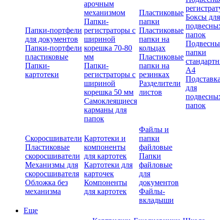
арочным
регистрат
механизмом
Пластиковые
Боксы для
Папки-
папки
подвесны
Папки-портфели
регистраторы с
Пластиковые
папок
для документов
шириной
папки на
Подвесны
Папки-портфели
корешка 70-80
кольцах
папки
пластиковые
мм
Пластиковые
стандарт
Папки-
Папки-
папки на
А4
картотеки
регистраторы с
резинках
Подставк
шириной
Разделители
для
корешка 50 мм
листов
подвесны
Самоклеящиеся
папок
карманы для
папок
Файлы и
Скоросшиватели
Картотеки и
папки
Пластиковые
компоненты
файловые
скоросшиватели
для картотек
Папки
Механизмы для
Картотеки для
файловые
скоросшивателя
карточек
для
Обложка без
Компоненты
документов
механизма
для картотек
Файлы-
вкладыши
Еще