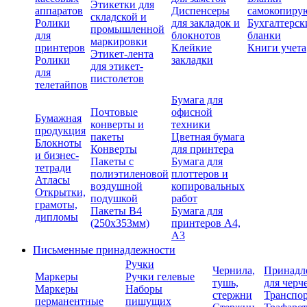
Этикетки для
аппаратов
Диспенсеры
самокопиру
складской и
Ролики
для закладок и
Бухгалтерск
промышленной
для
блокнотов
бланки
маркировки
принтеров
Клейкие
Книги учета
Этикет-лента
Ролики
закладки
для этикет-
для
пистолетов
телетайпов
Бумага для
Почтовые
офисной
Бумажная
конверты и
техники
продукция
пакеты
Цветная бумага
Блокноты
Конверты
для принтера
и бизнес-
Пакеты с
Бумага для
тетради
полиэтиленовой
плоттеров и
Атласы
воздушной
копировальных
Открытки,
подушкой
работ
грамоты,
Пакеты В4
Бумага для
дипломы
(250х353мм)
принтеров А4,
А3
Письменные принадлежности
Ручки
Чернила,
Принадл
Маркеры
Ручки гелевые
тушь,
для черч
Маркеры
Наборы
стержни
Транспо
перманентные
пишущих