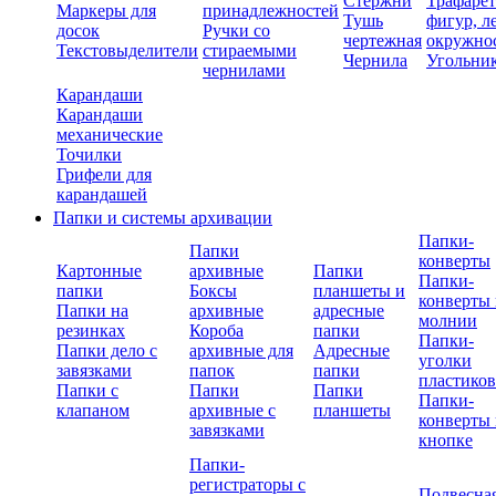
Стержни
Трафаре
Маркеры для
принадлежностей
Тушь
фигур, л
досок
Ручки со
чертежная
окружно
Текстовыделители
стираемыми
Чернила
Угольни
чернилами
Карандаши
Карандаши
механические
Точилки
Грифели для
карандашей
Папки и системы архивации
Папки-
Папки
конверты
Картонные
архивные
Папки
Папки-
папки
Боксы
планшеты и
конверты 
Папки на
архивные
адресные
молнии
резинках
Короба
папки
Папки-
Папки дело с
архивные для
Адресные
уголки
завязками
папок
папки
пластико
Папки с
Папки
Папки
Папки-
клапаном
архивные с
планшеты
конверты 
завязками
кнопке
Папки-
регистраторы с
Подвесна