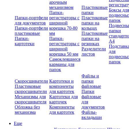
арочным
регистрат
механизмом
Пластиковые
Боксы для
Папки-
папки
подвесны
Папки-портфели
регистраторы с
Пластиковые
папок
для документов
шириной
папки на
Подвесны
Папки-портфели
корешка 70-80
кольцах
папки
пластиковые
мм
Пластиковые
стандарт
Папки-
Папки-
папки на
А4
картотеки
регистраторы с
резинках
Подставк
шириной
Разделители
для
корешка 50 мм
листов
подвесны
Самоклеящиеся
папок
карманы для
папок
Файлы и
Скоросшиватели
Картотеки и
папки
Пластиковые
компоненты
файловые
скоросшиватели
для картотек
Папки
Механизмы для
Картотеки для
файловые
скоросшивателя
карточек
для
Обложка без
Компоненты
документов
механизма
для картотек
Файлы-
вкладыши
Еще