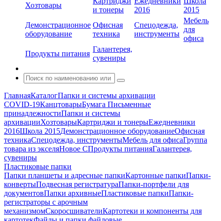
Картриджи
Ежедневники
Школа
Хозтовары
и тонеры
2016
2015
Мебель
Демонстрационное
Офисная
Спецодежда,
для
оборудование
техника
инструменты
офиса
Галантерея,
Продукты питания
сувениры
Главная
Каталог
Папки и системы архивации
COVID-19
Канцтовары
Бумага
Письменные
принадлежности
Папки и системы
архивации
Хозтовары
Картриджи и тонеры
Ежедневники
2016
Школа 2015
Демонстрационное оборудование
Офисная
техника
Спецодежда, инструменты
Мебель для офиса
Группа
товара из экселя
Новое С
Продукты питания
Галантерея,
сувениры
Пластиковые папки
Папки планшеты и адресные папки
Картонные папки
Папки-
конверты
Подвесная регистратура
Папки-портфели для
документов
Папки архивные
Пластиковые папки
Папки-
регистраторы с арочным
механизмом
Скоросшиватели
Картотеки и компоненты для
картотек
Файлы и папки файловые