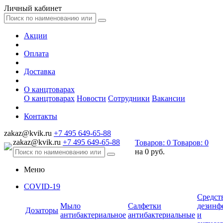
Личный кабинет
Акции
Оплата
Доставка
О канцтоварах
О канцтоварах
Новости
Сотрудники
Вакансии
Контакты
zakaz@kvik.ru
+7 495 649-65-88
zakaz@kvik.ru
+7 495 649-65-88
Товаров:
0
Товаров:
0
на
0 руб.
Меню
COVID-19
Средст
Мыло
Салфетки
дезинф
Дозаторы
антибактериальное
антибактериальные
и