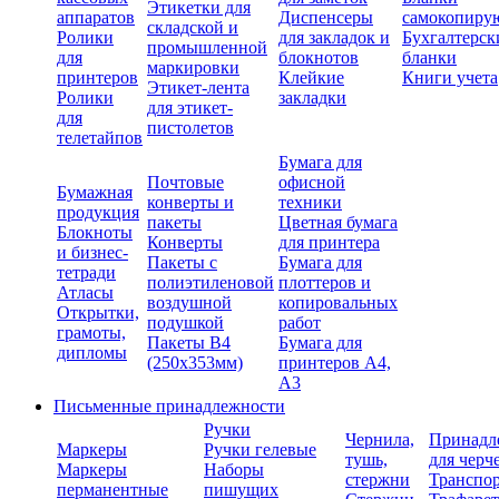
Этикетки для
аппаратов
Диспенсеры
самокопиру
складской и
Ролики
для закладок и
Бухгалтерск
промышленной
для
блокнотов
бланки
маркировки
принтеров
Клейкие
Книги учета
Этикет-лента
Ролики
закладки
для этикет-
для
пистолетов
телетайпов
Бумага для
Почтовые
офисной
Бумажная
конверты и
техники
продукция
пакеты
Цветная бумага
Блокноты
Конверты
для принтера
и бизнес-
Пакеты с
Бумага для
тетради
полиэтиленовой
плоттеров и
Атласы
воздушной
копировальных
Открытки,
подушкой
работ
грамоты,
Пакеты В4
Бумага для
дипломы
(250х353мм)
принтеров А4,
А3
Письменные принадлежности
Ручки
Чернила,
Принадл
Маркеры
Ручки гелевые
тушь,
для черч
Маркеры
Наборы
стержни
Транспо
перманентные
пишущих