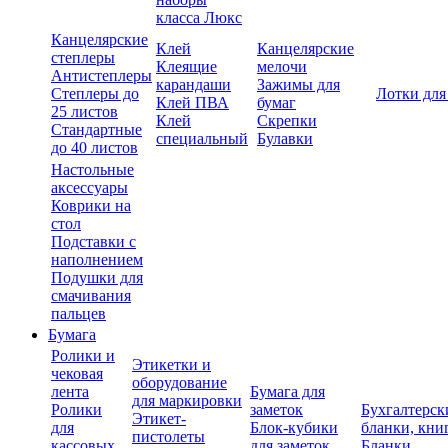
класса Люкс
Канцелярские
Клей
Канцелярские
степлеры
Клеящие
мелочи
Антистеплеры
карандаши
Зажимы для
Степлеры до
Лотки для
Клей ПВА
бумаг
25 листов
Клей
Скрепки
Стандартные
специальный
Булавки
до 40 листов
Настольные
аксессуары
Коврики на
стол
Подставки с
наполнением
Подушки для
смачивания
пальцев
Бумага
Ролики и
Этикетки и
чековая
оборудование
лента
Бумага для
для маркировки
Ролики
заметок
Бухгалтерск
Этикет-
для
Блок-кубики
бланки, кни
пистолеты
кассовых
для заметок
Бланки