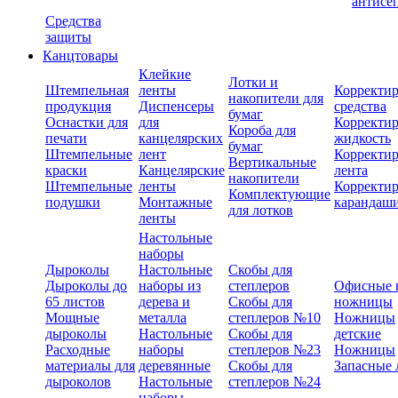
антисе
Средства
защиты
Канцтовары
Клейкие
Лотки и
Штемпельная
ленты
Корректи
накопители для
продукция
Диспенсеры
средства
бумаг
Оснастки для
для
Корректи
Короба для
печати
канцелярских
жидкость
бумаг
Штемпельные
лент
Корректи
Вертикальные
краски
Канцелярские
лента
накопители
Штемпельные
ленты
Корректи
Комплектующие
подушки
Монтажные
карандаш
для лотков
ленты
Настольные
наборы
Дыроколы
Настольные
Скобы для
Дыроколы до
наборы из
степлеров
Офисные 
65 листов
дерева и
Скобы для
ножницы
Мощные
металла
степлеров №10
Ножницы
дыроколы
Настольные
Скобы для
детские
Расходные
наборы
степлеров №23
Ножницы
материалы для
деревянные
Скобы для
Запасные 
дыроколов
Настольные
степлеров №24
наборы