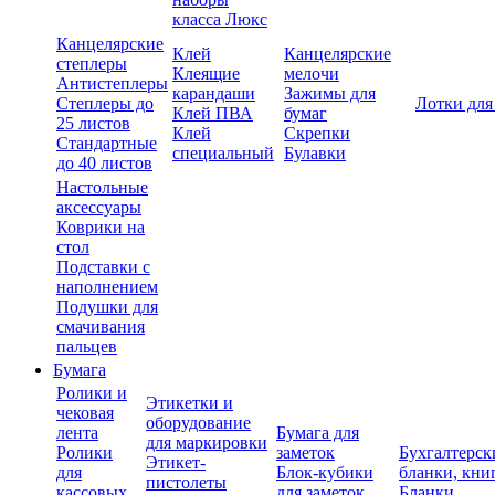
класса Люкс
Канцелярские
Клей
Канцелярские
степлеры
Клеящие
мелочи
Антистеплеры
карандаши
Зажимы для
Степлеры до
Лотки для
Клей ПВА
бумаг
25 листов
Клей
Скрепки
Стандартные
специальный
Булавки
до 40 листов
Настольные
аксессуары
Коврики на
стол
Подставки с
наполнением
Подушки для
смачивания
пальцев
Бумага
Ролики и
Этикетки и
чековая
оборудование
лента
Бумага для
для маркировки
Ролики
заметок
Бухгалтерск
Этикет-
для
Блок-кубики
бланки, кни
пистолеты
кассовых
для заметок
Бланки