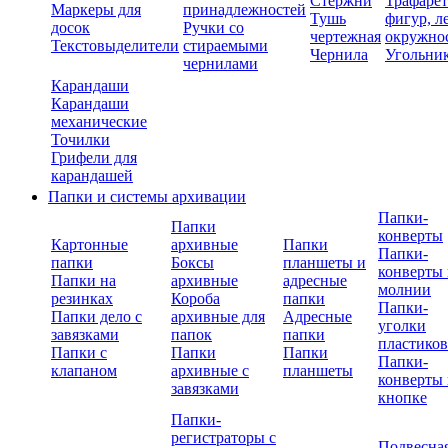
Стержни
Трафаре
Маркеры для
принадлежностей
Тушь
фигур, л
досок
Ручки со
чертежная
окружно
Текстовыделители
стираемыми
Чернила
Угольни
чернилами
Карандаши
Карандаши
механические
Точилки
Грифели для
карандашей
Папки и системы архивации
Папки-
Папки
конверты
Картонные
архивные
Папки
Папки-
папки
Боксы
планшеты и
конверты 
Папки на
архивные
адресные
молнии
резинках
Короба
папки
Папки-
Папки дело с
архивные для
Адресные
уголки
завязками
папок
папки
пластико
Папки с
Папки
Папки
Папки-
клапаном
архивные с
планшеты
конверты 
завязками
кнопке
Папки-
регистраторы с
Подвесна