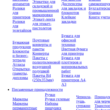
Этикетки для
аппаратов
Диспенсеры
самокопиру
складской и
Ролики
для закладок и
Бухгалтерск
промышленной
для
блокнотов
бланки
маркировки
принтеров
Клейкие
Книги учета
Этикет-лента
Ролики
закладки
для этикет-
для
пистолетов
телетайпов
Бумага для
Почтовые
офисной
Бумажная
конверты и
техники
продукция
пакеты
Цветная бумага
Блокноты
Конверты
для принтера
и бизнес-
Пакеты с
Бумага для
тетради
полиэтиленовой
плоттеров и
Атласы
воздушной
копировальных
Открытки,
подушкой
работ
грамоты,
Пакеты В4
Бумага для
дипломы
(250х353мм)
принтеров А4,
А3
Письменные принадлежности
Ручки
Чернила,
Принадл
Маркеры
Ручки гелевые
тушь,
для черч
Маркеры
Наборы
стержни
Транспо
перманентные
пишущих