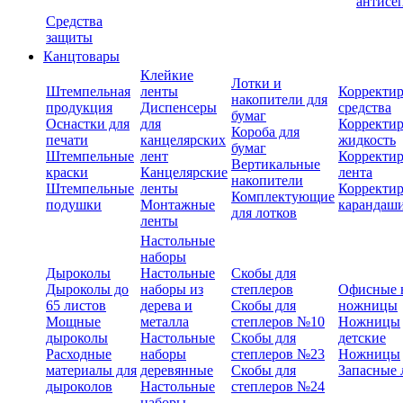
антисе
Средства
защиты
Канцтовары
Клейкие
Лотки и
Штемпельная
ленты
Корректи
накопители для
продукция
Диспенсеры
средства
бумаг
Оснастки для
для
Корректи
Короба для
печати
канцелярских
жидкость
бумаг
Штемпельные
лент
Корректи
Вертикальные
краски
Канцелярские
лента
накопители
Штемпельные
ленты
Корректи
Комплектующие
подушки
Монтажные
карандаш
для лотков
ленты
Настольные
наборы
Дыроколы
Настольные
Скобы для
Дыроколы до
наборы из
степлеров
Офисные 
65 листов
дерева и
Скобы для
ножницы
Мощные
металла
степлеров №10
Ножницы
дыроколы
Настольные
Скобы для
детские
Расходные
наборы
степлеров №23
Ножницы
материалы для
деревянные
Скобы для
Запасные 
дыроколов
Настольные
степлеров №24
наборы