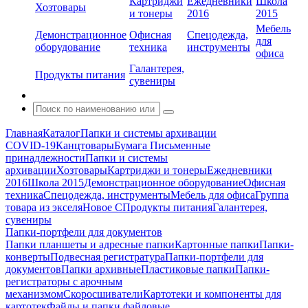
Картриджи
Ежедневники
Школа
Хозтовары
и тонеры
2016
2015
Мебель
Демонстрационное
Офисная
Спецодежда,
для
оборудование
техника
инструменты
офиса
Галантерея,
Продукты питания
сувениры
Главная
Каталог
Папки и системы архивации
COVID-19
Канцтовары
Бумага
Письменные
принадлежности
Папки и системы
архивации
Хозтовары
Картриджи и тонеры
Ежедневники
2016
Школа 2015
Демонстрационное оборудование
Офисная
техника
Спецодежда, инструменты
Мебель для офиса
Группа
товара из экселя
Новое С
Продукты питания
Галантерея,
сувениры
Папки-портфели для документов
Папки планшеты и адресные папки
Картонные папки
Папки-
конверты
Подвесная регистратура
Папки-портфели для
документов
Папки архивные
Пластиковые папки
Папки-
регистраторы с арочным
механизмом
Скоросшиватели
Картотеки и компоненты для
картотек
Файлы и папки файловые