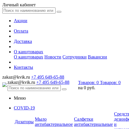
Личный кабинет
Акции
Оплата
Доставка
О канцтоварах
О канцтоварах
Новости
Сотрудники
Вакансии
Контакты
zakaz@kvik.ru
+7 495 649-65-88
zakaz@kvik.ru
+7 495 649-65-88
Товаров:
0
Товаров:
0
на
0 руб.
Меню
COVID-19
Средст
Мыло
Салфетки
дезинф
Дозаторы
антибактериальное
антибактериальные
и