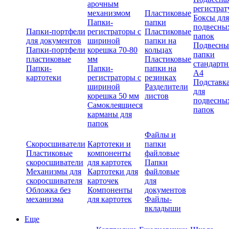
арочным
регистрат
механизмом
Пластиковые
Боксы для
Папки-
папки
подвесны
Папки-портфели
регистраторы с
Пластиковые
папок
для документов
шириной
папки на
Подвесны
Папки-портфели
корешка 70-80
кольцах
папки
пластиковые
мм
Пластиковые
стандарт
Папки-
Папки-
папки на
А4
картотеки
регистраторы с
резинках
Подставк
шириной
Разделители
для
корешка 50 мм
листов
подвесны
Самоклеящиеся
папок
карманы для
папок
Файлы и
Скоросшиватели
Картотеки и
папки
Пластиковые
компоненты
файловые
скоросшиватели
для картотек
Папки
Механизмы для
Картотеки для
файловые
скоросшивателя
карточек
для
Обложка без
Компоненты
документов
механизма
для картотек
Файлы-
вкладыши
Еще