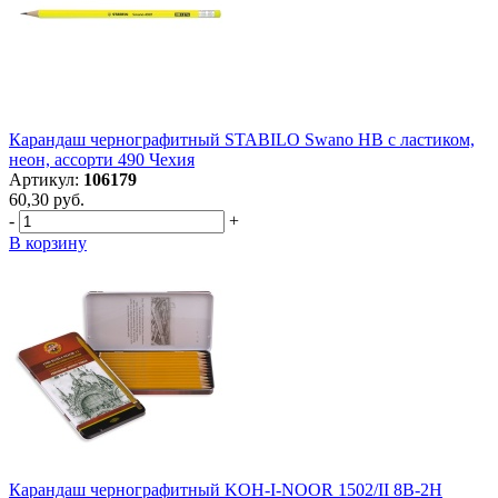
Карандаш чернографитный STABILO Swanо НB с ластиком,
неон, ассорти 490 Чехия
Артикул:
106179
60,30 руб.
-
+
В корзину
Карандаш чернографитный KOH-I-NOOR 1502/II 8B-2H