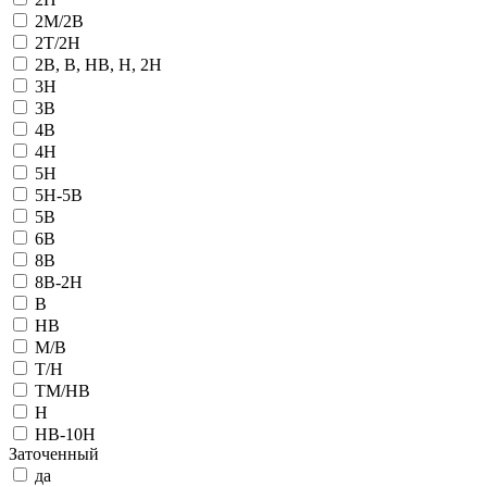
2M/2B
2T/2H
2В, В, НВ, Н, 2Н
3H
3В
4B
4H
5H
5H-5B
5В
6B
8B
8В-2Н
B
HB
M/B
T/H
TM/HB
Н
НВ-10Н
Заточенный
да