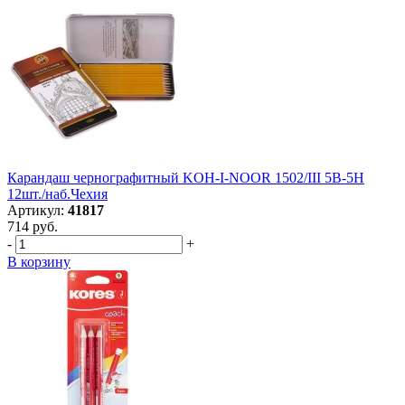
Карандаш чернографитный KOH-I-NOOR 1502/III 5B-5H
12шт./наб.Чехия
Артикул:
41817
714 руб.
-
+
В корзину