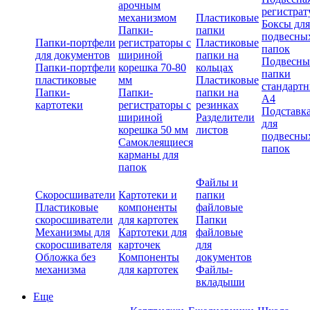
арочным
регистрат
механизмом
Пластиковые
Боксы для
Папки-
папки
подвесны
Папки-портфели
регистраторы с
Пластиковые
папок
для документов
шириной
папки на
Подвесны
Папки-портфели
корешка 70-80
кольцах
папки
пластиковые
мм
Пластиковые
стандарт
Папки-
Папки-
папки на
А4
картотеки
регистраторы с
резинках
Подставк
шириной
Разделители
для
корешка 50 мм
листов
подвесны
Самоклеящиеся
папок
карманы для
папок
Файлы и
Скоросшиватели
Картотеки и
папки
Пластиковые
компоненты
файловые
скоросшиватели
для картотек
Папки
Механизмы для
Картотеки для
файловые
скоросшивателя
карточек
для
Обложка без
Компоненты
документов
механизма
для картотек
Файлы-
вкладыши
Еще