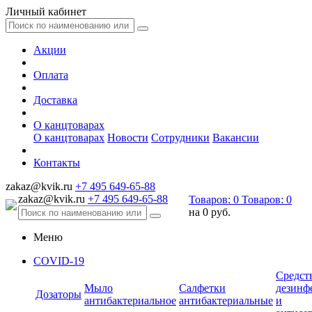
Личный кабинет
Акции
Оплата
Доставка
О канцтоварах
О канцтоварах
Новости
Сотрудники
Вакансии
Контакты
zakaz@kvik.ru
+7 495 649-65-88
zakaz@kvik.ru
+7 495 649-65-88
Товаров:
0
Товаров:
0
на
0 руб.
Меню
COVID-19
Средст
Мыло
Салфетки
дезинф
Дозаторы
антибактериальное
антибактериальные
и