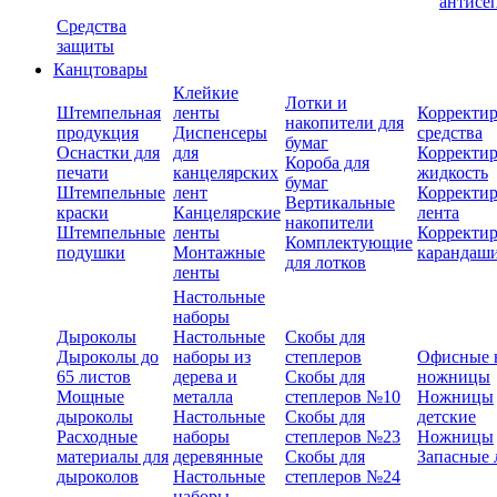
антисе
Средства
защиты
Канцтовары
Клейкие
Лотки и
Штемпельная
ленты
Корректи
накопители для
продукция
Диспенсеры
средства
бумаг
Оснастки для
для
Корректи
Короба для
печати
канцелярских
жидкость
бумаг
Штемпельные
лент
Корректи
Вертикальные
краски
Канцелярские
лента
накопители
Штемпельные
ленты
Корректи
Комплектующие
подушки
Монтажные
карандаш
для лотков
ленты
Настольные
наборы
Дыроколы
Настольные
Скобы для
Дыроколы до
наборы из
степлеров
Офисные 
65 листов
дерева и
Скобы для
ножницы
Мощные
металла
степлеров №10
Ножницы
дыроколы
Настольные
Скобы для
детские
Расходные
наборы
степлеров №23
Ножницы
материалы для
деревянные
Скобы для
Запасные 
дыроколов
Настольные
степлеров №24
наборы