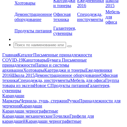
Картриджи
Ежедневники
Школа
Хозтовары
и тонеры
2016
2015
Мебель
Демонстрационное
Офисная
Спецодежда,
для
оборудование
техника
инструменты
офиса
Галантерея,
Продукты питания
сувениры
Главная
Каталог
Письменные принадлежности
COVID-19
Канцтовары
Бумага
Письменные
принадлежности
Папки и системы
архивации
Хозтовары
Картриджи и тонеры
Ежедневники
2016
Школа 2015
Демонстрационное оборудование
Офисная
техника
Спецодежда, инструменты
Мебель для офиса
Группа
товара из экселя
Новое С
Продукты питания
Галантерея,
сувениры
Карандаши
Маркеры
Чернила, тушь, стержни
Ручки
Принадлежности для
черчения
Карандаши
Карандаши чернографитные
Карандаши механические
Точилки
Грифели для
карандашей
Карандаши чернографитные