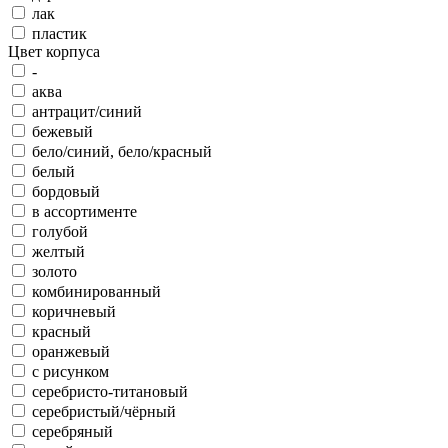
лак
пластик
Цвет корпуса
-
аква
антрацит/синий
бежевый
бело/синий, бело/красный
белый
бордовый
в ассортименте
голубой
желтый
золото
комбинированный
коричневый
красный
оранжевый
с рисунком
серебристо-титановый
серебристый/чёрный
серебряный