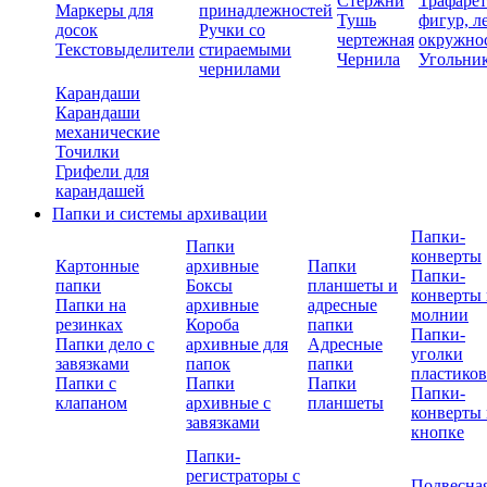
Стержни
Трафаре
Маркеры для
принадлежностей
Тушь
фигур, л
досок
Ручки со
чертежная
окружно
Текстовыделители
стираемыми
Чернила
Угольни
чернилами
Карандаши
Карандаши
механические
Точилки
Грифели для
карандашей
Папки и системы архивации
Папки-
Папки
конверты
Картонные
архивные
Папки
Папки-
папки
Боксы
планшеты и
конверты 
Папки на
архивные
адресные
молнии
резинках
Короба
папки
Папки-
Папки дело с
архивные для
Адресные
уголки
завязками
папок
папки
пластико
Папки с
Папки
Папки
Папки-
клапаном
архивные с
планшеты
конверты 
завязками
кнопке
Папки-
регистраторы с
Подвесна