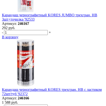
Карандаш чернографитный KORES JUMBO трехгран. HB
3шт+точилка '92533
Артикул:
246167
292 руб.
-
+
В корзину
Карандаш чернографитный KORES трехгран. HB с ластиком
72шт/туб '92372
Артикул:
246166
1 588 руб.