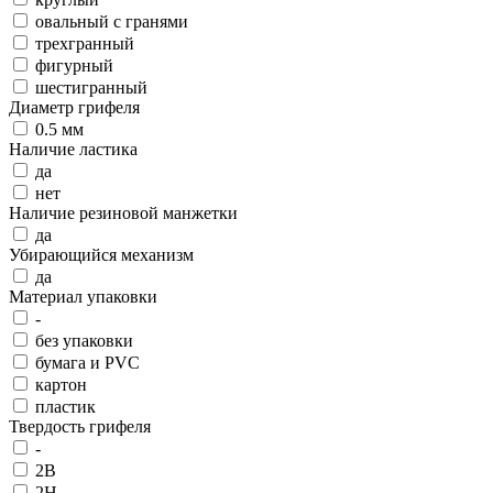
овальный с гранями
трехгранный
фигурный
шестигранный
Диаметр грифеля
0.5 мм
Наличие ластика
да
нет
Наличие резиновой манжетки
да
Убирающийся механизм
да
Материал упаковки
-
без упаковки
бумага и PVC
картон
пластик
Твердость грифеля
-
2B
2H