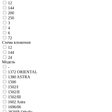
12
144
200
250
3
4
6
72
Схема вложения
12
144
24
Модель
-
1372 ORIENTAL
1380 ASTRA
1500
1502/I
1502/II
1502/III
1602 Astra
1696/06
282НВ Othello