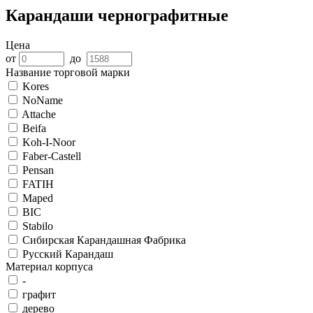
Карандаши чернографитные
Цена
от
до
Название торговой марки
Kores
NoName
Attache
Beifa
Koh-I-Noor
Faber-Castell
Pensan
FATIH
Maped
BIC
Stabilo
Сибирская Карандашная Фабрика
Русский Карандаш
Материал корпуса
-
графит
дерево