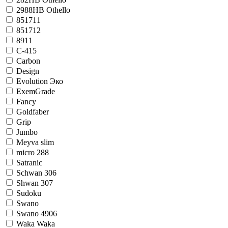
2988НВ Othello
851711
851712
8911
C-415
Carbon
Design
Evolution Эко
ExemGrade
Fancy
Goldfaber
Grip
Jumbo
Meyva slim
micro 288
Satranic
Schwan 306
Shwan 307
Sudoku
Swano
Swano 4906
Waka Waka