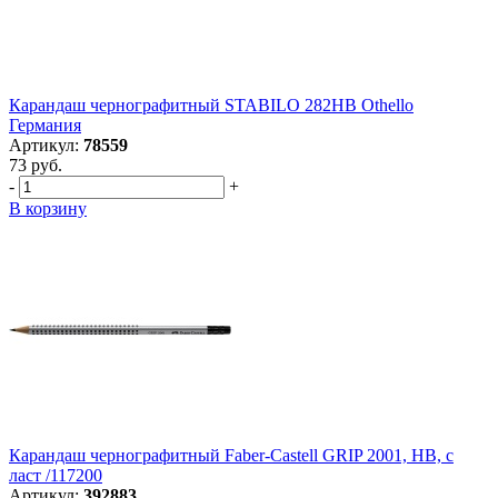
Карандаш чернографитный STABILO 282НВ Othello
Германия
Артикул:
78559
73 руб.
-
+
В корзину
Карандаш чернографитный Faber-Castell GRIP 2001, НВ, с
ласт /117200
Артикул:
392883