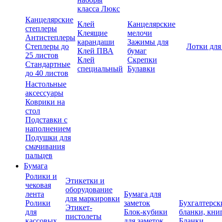
класса Люкс
Канцелярские
Клей
Канцелярские
степлеры
Клеящие
мелочи
Антистеплеры
карандаши
Зажимы для
Степлеры до
Лотки для
Клей ПВА
бумаг
25 листов
Клей
Скрепки
Стандартные
специальный
Булавки
до 40 листов
Настольные
аксессуары
Коврики на
стол
Подставки с
наполнением
Подушки для
смачивания
пальцев
Бумага
Ролики и
Этикетки и
чековая
оборудование
лента
Бумага для
для маркировки
Ролики
заметок
Бухгалтерск
Этикет-
для
Блок-кубики
бланки, кни
пистолеты
кассовых
для заметок
Бланки