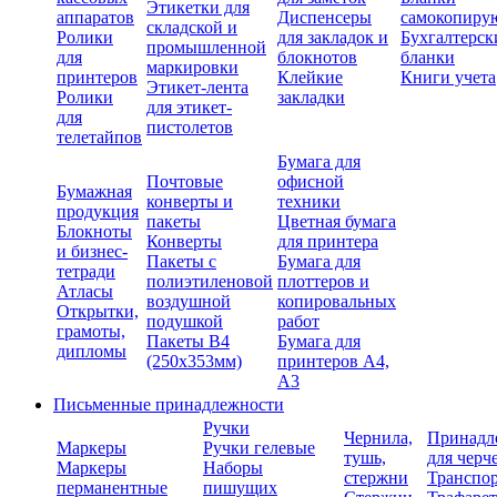
Этикетки для
аппаратов
Диспенсеры
самокопиру
складской и
Ролики
для закладок и
Бухгалтерск
промышленной
для
блокнотов
бланки
маркировки
принтеров
Клейкие
Книги учета
Этикет-лента
Ролики
закладки
для этикет-
для
пистолетов
телетайпов
Бумага для
Почтовые
офисной
Бумажная
конверты и
техники
продукция
пакеты
Цветная бумага
Блокноты
Конверты
для принтера
и бизнес-
Пакеты с
Бумага для
тетради
полиэтиленовой
плоттеров и
Атласы
воздушной
копировальных
Открытки,
подушкой
работ
грамоты,
Пакеты В4
Бумага для
дипломы
(250х353мм)
принтеров А4,
А3
Письменные принадлежности
Ручки
Чернила,
Принадл
Маркеры
Ручки гелевые
тушь,
для черч
Маркеры
Наборы
стержни
Транспо
перманентные
пишущих