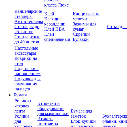
класса Люкс
Канцелярские
Клей
Канцелярские
степлеры
Клеящие
мелочи
Антистеплеры
карандаши
Зажимы для
Степлеры до
Лотки для
Клей ПВА
бумаг
25 листов
Клей
Скрепки
Стандартные
специальный
Булавки
до 40 листов
Настольные
аксессуары
Коврики на
стол
Подставки с
наполнением
Подушки для
смачивания
пальцев
Бумага
Ролики и
Этикетки и
чековая
оборудование
лента
Бумага для
для маркировки
Ролики
заметок
Бухгалтерск
Этикет-
для
Блок-кубики
бланки, кни
пистолеты
кассовых
для заметок
Бланки