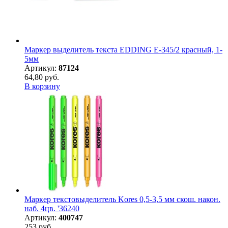
Маркер выделитель текста EDDING E-345/2 красный, 1-
5мм
Артикул:
87124
64,80 руб.
В корзину
Маркер текстовыделитель Kores 0,5-3,5 мм скош. након.
наб. 4цв. '36240
Артикул:
400747
253 руб.