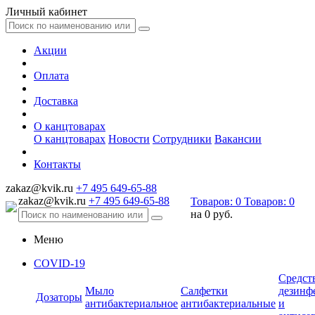
Личный кабинет
Акции
Оплата
Доставка
О канцтоварах
О канцтоварах
Новости
Сотрудники
Вакансии
Контакты
zakaz@kvik.ru
+7 495 649-65-88
zakaz@kvik.ru
+7 495 649-65-88
Товаров:
0
Товаров:
0
на
0 руб.
Меню
COVID-19
Средст
Мыло
Салфетки
дезинф
Дозаторы
антибактериальное
антибактериальные
и