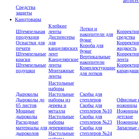
антисе
Средства
защиты
Канцтовары
Клейкие
Лотки и
Штемпельная
ленты
Корректи
накопители для
продукция
Диспенсеры
средства
бумаг
Оснастки для
для
Корректи
Короба для
печати
канцелярских
жидкость
бумаг
Штемпельные
лент
Корректи
Вертикальные
краски
Канцелярские
лента
накопители
Штемпельные
ленты
Корректи
Комплектующие
подушки
Монтажные
карандаш
для лотков
ленты
Настольные
наборы
Дыроколы
Настольные
Скобы для
Дыроколы до
наборы из
степлеров
Офисные 
65 листов
дерева и
Скобы для
ножницы
Мощные
металла
степлеров №10
Ножницы
дыроколы
Настольные
Скобы для
детские
Расходные
наборы
степлеров №23
Ножницы
материалы для
деревянные
Скобы для
Запасные 
дыроколов
Настольные
степлеров №24
наборы