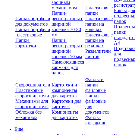
арочным
регистрат
механизмом
Пластиковые
Боксы для
Папки-
папки
подвесны
Папки-портфели
регистраторы с
Пластиковые
папок
для документов
шириной
папки на
Подвесны
Папки-портфели
корешка 70-80
кольцах
папки
пластиковые
мм
Пластиковые
стандарт
Папки-
Папки-
папки на
А4
картотеки
регистраторы с
резинках
Подставк
шириной
Разделители
для
корешка 50 мм
листов
подвесны
Самоклеящиеся
папок
карманы для
папок
Файлы и
Скоросшиватели
Картотеки и
папки
Пластиковые
компоненты
файловые
скоросшиватели
для картотек
Папки
Механизмы для
Картотеки для
файловые
скоросшивателя
карточек
для
Обложка без
Компоненты
документов
механизма
для картотек
Файлы-
вкладыши
Еще