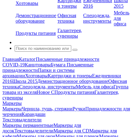
Картриджи
Ежедневники
Школа
Хозтовары
и тонеры
2016
2015
Мебель
Демонстрационное
Офисная
Спецодежда,
для
оборудование
техника
инструменты
офиса
Галантерея,
Продукты питания
сувениры
Главная
Каталог
Письменные принадлежности
COVID-19
Канцтовары
Бумага
Письменные
принадлежности
Папки и системы
архивации
Хозтовары
Картриджи и тонеры
Ежедневники
2016
Школа 2015
Демонстрационное оборудование
Офисная
техника
Спецодежда, инструменты
Мебель для офиса
Группа
товара из экселя
Новое С
Продукты питания
Галантерея,
сувениры
Маркеры
Маркеры
Чернила, тушь, стержни
Ручки
Принадлежности для
черчения
Карандаши
Текстовыделители
Маркеры перманентные
Маркеры для
досок
Текстовыделители
Маркеры для CD
Маркеры для
кафеля
Маркеры для окон
Маркеры для пленок
Маркеры