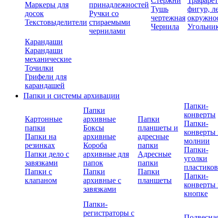
Стержни
Трафаре
Маркеры для
принадлежностей
Тушь
фигур, л
досок
Ручки со
чертежная
окружно
Текстовыделители
стираемыми
Чернила
Угольни
чернилами
Карандаши
Карандаши
механические
Точилки
Грифели для
карандашей
Папки и системы архивации
Папки-
Папки
конверты
Картонные
архивные
Папки
Папки-
папки
Боксы
планшеты и
конверты 
Папки на
архивные
адресные
молнии
резинках
Короба
папки
Папки-
Папки дело с
архивные для
Адресные
уголки
завязками
папок
папки
пластико
Папки с
Папки
Папки
Папки-
клапаном
архивные с
планшеты
конверты 
завязками
кнопке
Папки-
регистраторы с
Подвесна