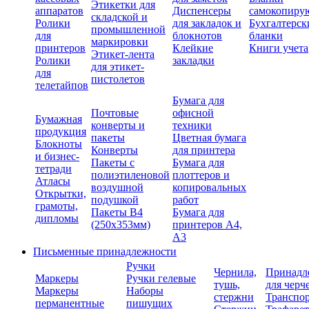
Этикетки для
аппаратов
Диспенсеры
самокопиру
складской и
Ролики
для закладок и
Бухгалтерск
промышленной
для
блокнотов
бланки
маркировки
принтеров
Клейкие
Книги учета
Этикет-лента
Ролики
закладки
для этикет-
для
пистолетов
телетайпов
Бумага для
Почтовые
офисной
Бумажная
конверты и
техники
продукция
пакеты
Цветная бумага
Блокноты
Конверты
для принтера
и бизнес-
Пакеты с
Бумага для
тетради
полиэтиленовой
плоттеров и
Атласы
воздушной
копировальных
Открытки,
подушкой
работ
грамоты,
Пакеты В4
Бумага для
дипломы
(250х353мм)
принтеров А4,
А3
Письменные принадлежности
Ручки
Чернила,
Принадл
Маркеры
Ручки гелевые
тушь,
для черч
Маркеры
Наборы
стержни
Транспо
перманентные
пишущих