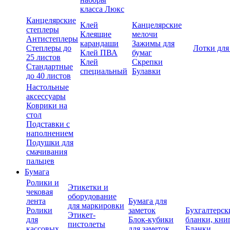
класса Люкс
Канцелярские
Клей
Канцелярские
степлеры
Клеящие
мелочи
Антистеплеры
карандаши
Зажимы для
Степлеры до
Лотки для
Клей ПВА
бумаг
25 листов
Клей
Скрепки
Стандартные
специальный
Булавки
до 40 листов
Настольные
аксессуары
Коврики на
стол
Подставки с
наполнением
Подушки для
смачивания
пальцев
Бумага
Ролики и
Этикетки и
чековая
оборудование
лента
Бумага для
для маркировки
Ролики
заметок
Бухгалтерск
Этикет-
для
Блок-кубики
бланки, кни
пистолеты
кассовых
для заметок
Бланки