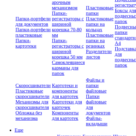
арочным
регистрат
механизмом
Пластиковые
Боксы для
Папки-
папки
подвесны
Папки-портфели
регистраторы с
Пластиковые
папок
для документов
шириной
папки на
Подвесны
Папки-портфели
корешка 70-80
кольцах
папки
пластиковые
мм
Пластиковые
стандарт
Папки-
Папки-
папки на
А4
картотеки
регистраторы с
резинках
Подставк
шириной
Разделители
для
корешка 50 мм
листов
подвесны
Самоклеящиеся
папок
карманы для
папок
Файлы и
Скоросшиватели
Картотеки и
папки
Пластиковые
компоненты
файловые
скоросшиватели
для картотек
Папки
Механизмы для
Картотеки для
файловые
скоросшивателя
карточек
для
Обложка без
Компоненты
документов
механизма
для картотек
Файлы-
вкладыши
Еще