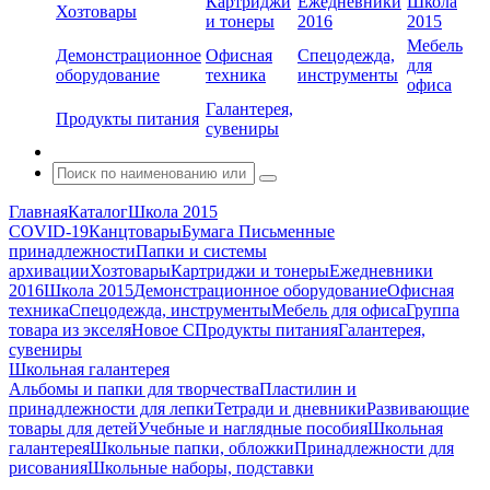
Картриджи
Ежедневники
Школа
Хозтовары
и тонеры
2016
2015
Мебель
Демонстрационное
Офисная
Спецодежда,
для
оборудование
техника
инструменты
офиса
Галантерея,
Продукты питания
сувениры
Главная
Каталог
Школа 2015
COVID-19
Канцтовары
Бумага
Письменные
принадлежности
Папки и системы
архивации
Хозтовары
Картриджи и тонеры
Ежедневники
2016
Школа 2015
Демонстрационное оборудование
Офисная
техника
Спецодежда, инструменты
Мебель для офиса
Группа
товара из экселя
Новое С
Продукты питания
Галантерея,
сувениры
Школьная галантерея
Альбомы и папки для творчества
Пластилин и
принадлежности для лепки
Тетради и дневники
Развивающие
товары для детей
Учебные и наглядные пособия
Школьная
галантерея
Школьные папки, обложки
Принадлежности для
рисования
Школьные наборы, подставки