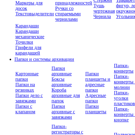
Стержни
Трафаре
Маркеры для
принадлежностей
Тушь
фигур, л
досок
Ручки со
чертежная
окружно
Текстовыделители
стираемыми
Чернила
Угольни
чернилами
Карандаши
Карандаши
механические
Точилки
Грифели для
карандашей
Папки и системы архивации
Папки-
Папки
конверты
Картонные
архивные
Папки
Папки-
папки
Боксы
планшеты и
конверты 
Папки на
архивные
адресные
молнии
резинках
Короба
папки
Папки-
Папки дело с
архивные для
Адресные
уголки
завязками
папок
папки
пластико
Папки с
Папки
Папки
Папки-
клапаном
архивные с
планшеты
конверты 
завязками
кнопке
Папки-
регистраторы с
Подвесна