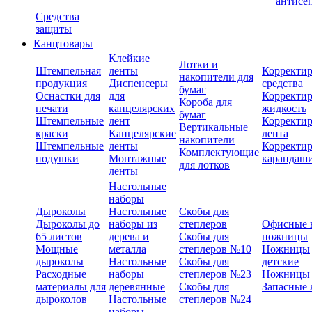
антисе
Средства
защиты
Канцтовары
Клейкие
Лотки и
Штемпельная
ленты
Корректи
накопители для
продукция
Диспенсеры
средства
бумаг
Оснастки для
для
Корректи
Короба для
печати
канцелярских
жидкость
бумаг
Штемпельные
лент
Корректи
Вертикальные
краски
Канцелярские
лента
накопители
Штемпельные
ленты
Корректи
Комплектующие
подушки
Монтажные
карандаш
для лотков
ленты
Настольные
наборы
Дыроколы
Настольные
Скобы для
Дыроколы до
наборы из
степлеров
Офисные 
65 листов
дерева и
Скобы для
ножницы
Мощные
металла
степлеров №10
Ножницы
дыроколы
Настольные
Скобы для
детские
Расходные
наборы
степлеров №23
Ножницы
материалы для
деревянные
Скобы для
Запасные 
дыроколов
Настольные
степлеров №24
наборы