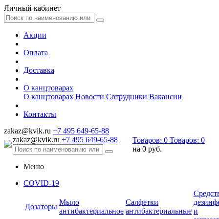
Личный кабинет
Акции
Оплата
Доставка
О канцтоварах
О канцтоварах
Новости
Сотрудники
Вакансии
Контакты
zakaz@kvik.ru
+7 495 649-65-88
zakaz@kvik.ru
+7 495 649-65-88
Товаров:
0
Товаров:
0
на
0 руб.
Меню
COVID-19
Средст
Мыло
Салфетки
дезинф
Дозаторы
антибактериальное
антибактериальные
и