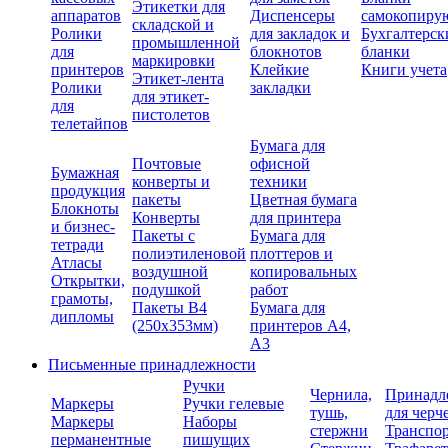
Этикетки для
аппаратов
Диспенсеры
самокопиру
складской и
Ролики
для закладок и
Бухгалтерск
промышленной
для
блокнотов
бланки
маркировки
принтеров
Клейкие
Книги учета
Этикет-лента
Ролики
закладки
для этикет-
для
пистолетов
телетайпов
Бумага для
Почтовые
офисной
Бумажная
конверты и
техники
продукция
пакеты
Цветная бумага
Блокноты
Конверты
для принтера
и бизнес-
Пакеты с
Бумага для
тетради
полиэтиленовой
плоттеров и
Атласы
воздушной
копировальных
Открытки,
подушкой
работ
грамоты,
Пакеты В4
Бумага для
дипломы
(250х353мм)
принтеров А4,
А3
Письменные принадлежности
Ручки
Чернила,
Принадл
Маркеры
Ручки гелевые
тушь,
для черч
Маркеры
Наборы
стержни
Транспо
перманентные
пишущих