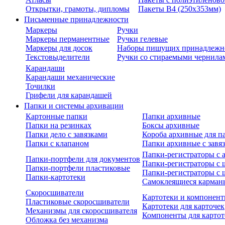
Открытки, грамоты, дипломы
Пакеты В4 (250х353мм)
Письменные принадлежности
Маркеры
Ручки
Маркеры перманентные
Ручки гелевые
Маркеры для досок
Наборы пишущих принадлежн
Текстовыделители
Ручки со стираемыми чернила
Карандаши
Карандаши механические
Точилки
Грифели для карандашей
Папки и системы архивации
Картонные папки
Папки архивные
Папки на резинках
Боксы архивные
Папки дело с завязками
Короба архивные для п
Папки с клапаном
Папки архивные с завя
Папки-регистраторы с
Папки-портфели для документов
Папки-регистраторы с 
Папки-портфели пластиковые
Папки-регистраторы с 
Папки-картотеки
Самоклеящиеся карман
Скоросшиватели
Картотеки и компонент
Пластиковые скоросшиватели
Картотеки для карточек
Механизмы для скоросшивателя
Компоненты для картот
Обложка без механизма