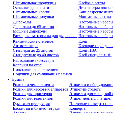
Штемпельная продукция
Клейкие ленты
Оснастки для печати
Диспенсеры для ка
Штемпельные краски
Канцелярские лент
Штемпельные подушки
Монтажные ленты
Дыроколы
Настольные набор
Дыроколы до 65 листов
Настольные наборы 
Мощные дыроколы
Настольные наборы
Расходные материалы для дыроколов
Настольные наборы
Канцелярские степлеры
Клей
Антистеплеры
Клеящие карандаш
Степлеры до 25 листов
Клей ПВА
Стандартные до 40 листов
Клей специальный
Настольные аксессуары
Коврики на стол
Подставки с наполнением
Подушки для смачивания пальцев
Бумага
Ролики и чековая лента
Этикетки и оборудовани
Ролики для кассовых аппаратов
Этикет-пистолеты
Ролики для принтеров
Этикетки для складско
Ролики для телетайпов
Этикет-лента для этикет
Бумажная продукция
Почтовые конверты и па
Блокноты и бизнес-тетради
Конверты
Атласы
Пакеты с полиэтиленов