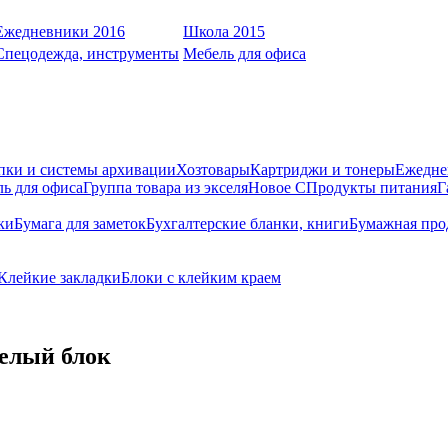
Ежедневники 2016
Школа 2015
Спецодежда, инструменты
Мебель для офиса
пки и системы архивации
Хозтовары
Картриджи и тонеры
Ежедне
ь для офиса
Группа товара из экселя
Новое С
Продукты питания
Г
ки
Бумага для заметок
Бухгалтерские бланки, книги
Бумажная про
Клейкие закладки
Блоки с клейким краем
елый блок