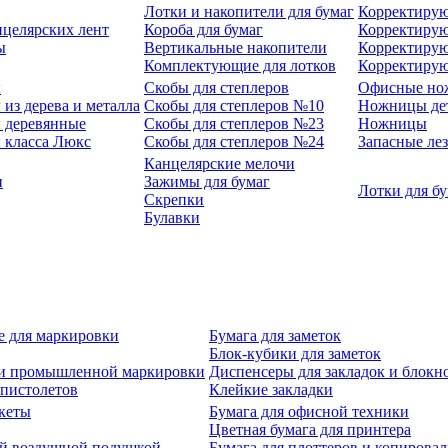
Лотки и накопители для бумаг
Корректирую
нцелярских лент
Короба для бумаг
Корректирую
ы
Вертикальные накопители
Корректирую
Комплектующие для лотков
Корректиру
ы
Скобы для степлеров
Офисные но
из дерева и металла
Скобы для степлеров №10
Ножницы де
 деревянные
Скобы для степлеров №23
Ножницы
 класса Люкс
Скобы для степлеров №24
Запасные ле
Канцелярские мелочи
и
Зажимы для бумаг
Лотки для б
Скрепки
Булавки
е для маркировки
Бумага для заметок
Блок-кубики для заметок
й и промышленной маркировки
Диспенсеры для закладок и блокн
-пистолетов
Клейкие закладки
кеты
Бумага для офисной техники
Цветная бумага для принтера
ой воздушной подушкой
Бумага для плоттеров и копирова