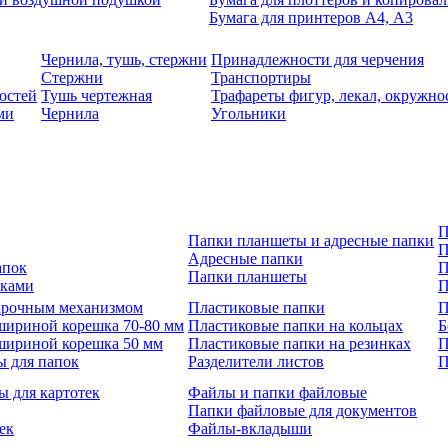
Бумага для принтеров А4, А3
Чернила, тушь, стержни
Принадлежности для черчения
Стержни
Транспортиры
остей
Тушь чертежная
Трафареты фигур, лекал, окружно
ми
Чернила
Угольники
П
Папки планшеты и адресные папки
П
Адресные папки
апок
П
Папки планшеты
зками
П
 арочным механизмом
Пластиковые папки
П
шириной корешка 70-80 мм
Пластиковые папки на кольцах
Б
шириной корешка 50 мм
Пластиковые папки на резинках
П
ы для папок
Разделители листов
П
ы для картотек
Файлы и папки файловые
Папки файловые для документов
ек
Файлы-вкладыши