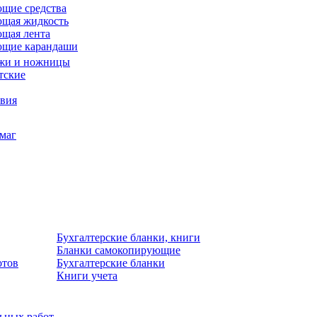
щие средства
щая жидкость
щая лента
ющие карандаши
жи и ножницы
тские
звия
умаг
Бухгалтерские бланки, книги
Бланки самокопирующие
отов
Бухгалтерские бланки
Книги учета
льных работ