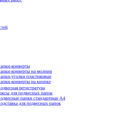
стей
апки-конверты
апки-конверты на молнии
апки-уголки пластиковые
апки-конверты на кнопке
одвесная регистратура
оксы для подвесных папок
одвесные папки стандартные А4
одставка для подвесных папок