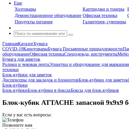
Еще
Хозтовары
Картриджи и тонеры
Демонстрационное оборудование
Офисная техника
Продукты питания
Галантерея, сувениры
Главная
Каталог
Бумага
COVID-19
Канцтовары
Бумага
Письменные принадлежности
Па
оборудование
Офисная техника
Спецодежда, инструменты
Мебел
Бумага для заметок
Ролики и чековая лента
Этикетки и оборудование для маркиров
техники
Блок-кубики для заметок
Диспенсеры для закладок и блокнотов
Блок-кубики для заметок
Блок-кубики
Блок-кубики
Блок-кубики в боксах
Боксы для блок-кубиков
Блок-кубик ATTACHE запасной 9х9х9 б
Если у вас есть вопросы:
Позвоните нам