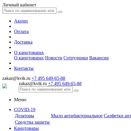
Личный кабинет
Акции
Оплата
Доставка
О канцтоварах
О канцтоварах
Новости
Сотрудники
Вакансии
Контакты
zakaz@kvik.ru
+7 495 649-65-88
zakaz@kvik.ru
+7 495 649-65-88
Меню
COVID-19
Дозаторы
Мыло антибактериальное
Салфетки ан
Средства защиты
Канцтовары