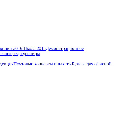
вники 2016
Школа 2015
Демонстрационное
алантерея, сувениры
дукция
Почтовые конверты и пакеты
Бумага для офисной