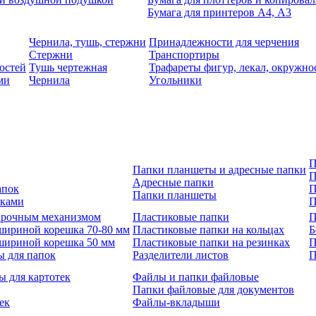
Бумага для принтеров А4, А3
Чернила, тушь, стержни
Принадлежности для черчения
Стержни
Транспортиры
остей
Тушь чертежная
Трафареты фигур, лекал, окружно
ми
Чернила
Угольники
П
Папки планшеты и адресные папки
П
Адресные папки
апок
П
Папки планшеты
зками
П
 арочным механизмом
Пластиковые папки
П
шириной корешка 70-80 мм
Пластиковые папки на кольцах
Б
шириной корешка 50 мм
Пластиковые папки на резинках
П
ы для папок
Разделители листов
П
ы для картотек
Файлы и папки файловые
Папки файловые для документов
ек
Файлы-вкладыши