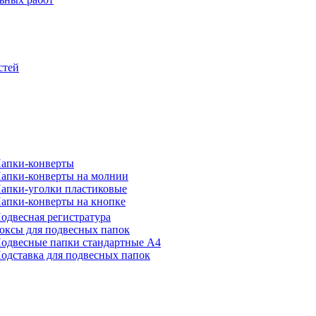
стей
апки-конверты
апки-конверты на молнии
апки-уголки пластиковые
апки-конверты на кнопке
одвесная регистратура
оксы для подвесных папок
одвесные папки стандартные А4
одставка для подвесных папок