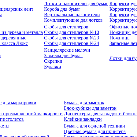
Лотки и накопители для бумаг
Корректирую
нцелярских лент
Короба для бумаг
Корректирую
ы
Вертикальные накопители
Корректирую
Комплектующие для лотков
Корректиру
ы
Скобы для степлеров
Офисные но
из дерева и металла
Скобы для степлеров №10
Ножницы де
 деревянные
Скобы для степлеров №23
Ножницы
 класса Люкс
Скобы для степлеров №24
Запасные ле
Канцелярские мелочи
и
Зажимы для бумаг
Лотки для б
Скрепки
Булавки
е для маркировки
Бумага для заметок
Блок-кубики для заметок
й и промышленной маркировки
Диспенсеры для закладок и блокн
-пистолетов
Клейкие закладки
кеты
Бумага для офисной техники
Цветная бумага для принтера
ой воздушной подушкой
Бумага для плоттеров и копирова