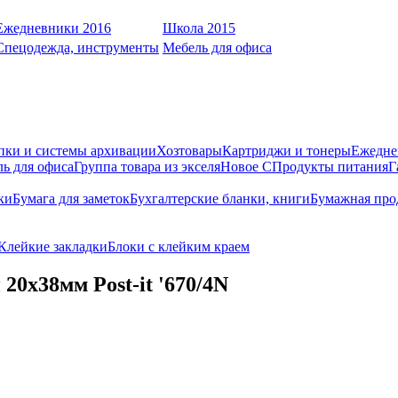
Ежедневники 2016
Школа 2015
Спецодежда, инструменты
Мебель для офиса
пки и системы архивации
Хозтовары
Картриджи и тонеры
Ежедне
ь для офиса
Группа товара из экселя
Новое С
Продукты питания
Г
ки
Бумага для заметок
Бухгалтерские бланки, книги
Бумажная про
Клейкие закладки
Блоки с клейким краем
 20х38мм Post-it '670/4N