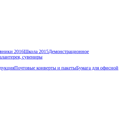
вники 2016
Школа 2015
Демонстрационное
алантерея, сувениры
дукция
Почтовые конверты и пакеты
Бумага для офисной