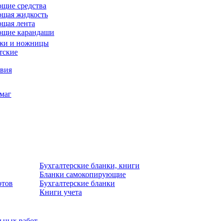
щие средства
щая жидкость
щая лента
ющие карандаши
жи и ножницы
тские
звия
умаг
Бухгалтерские бланки, книги
Бланки самокопирующие
отов
Бухгалтерские бланки
Книги учета
льных работ