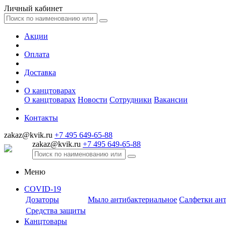
Личный кабинет
Акции
Оплата
Доставка
О канцтоварах
О канцтоварах
Новости
Сотрудники
Вакансии
Контакты
zakaz@kvik.ru
+7 495 649-65-88
zakaz@kvik.ru
+7 495 649-65-88
Меню
COVID-19
Дозаторы
Мыло антибактериальное
Салфетки ан
Средства защиты
Канцтовары