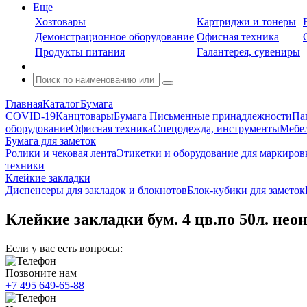
Еще
Хозтовары
Картриджи и тонеры
Демонстрационное оборудование
Офисная техника
Продукты питания
Галантерея, сувениры
Главная
Каталог
Бумага
COVID-19
Канцтовары
Бумага
Письменные принадлежности
Па
оборудование
Офисная техника
Спецодежда, инструменты
Мебел
Бумага для заметок
Ролики и чековая лента
Этикетки и оборудование для маркиров
техники
Клейкие закладки
Диспенсеры для закладок и блокнотов
Блок-кубики для заметок
Клейкие закладки бум. 4 цв.по 50л. неон
Если у вас есть вопросы:
Позвоните нам
+7 495 649-65-88