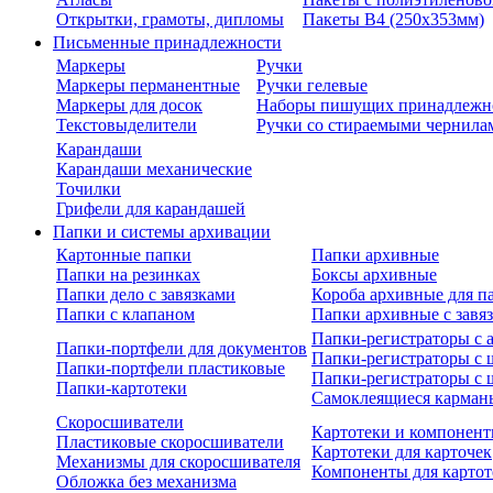
Открытки, грамоты, дипломы
Пакеты В4 (250х353мм)
Письменные принадлежности
Маркеры
Ручки
Маркеры перманентные
Ручки гелевые
Маркеры для досок
Наборы пишущих принадлежн
Текстовыделители
Ручки со стираемыми чернила
Карандаши
Карандаши механические
Точилки
Грифели для карандашей
Папки и системы архивации
Картонные папки
Папки архивные
Папки на резинках
Боксы архивные
Папки дело с завязками
Короба архивные для п
Папки с клапаном
Папки архивные с завя
Папки-регистраторы с
Папки-портфели для документов
Папки-регистраторы с 
Папки-портфели пластиковые
Папки-регистраторы с 
Папки-картотеки
Самоклеящиеся карман
Скоросшиватели
Картотеки и компонент
Пластиковые скоросшиватели
Картотеки для карточек
Механизмы для скоросшивателя
Компоненты для картот
Обложка без механизма