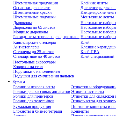
Штемпельная продукция
Клейкие ленты
Оснастки для печати
Диспенсеры для ка
Штемпельные краски
Канцелярские лент
Штемпельные подушки
Монтажные ленты
Дыроколы
Настольные набор
Дыроколы до 65 листов
Настольные наборы 
Мощные дыроколы
Настольные наборы
Расходные материалы для дыроколов
Настольные наборы
Канцелярские степлеры
Клей
Антистеплеры
Клеящие карандаш
Степлеры до 25 листов
Клей ПВА
Стандартные до 40 листов
Клей специальный
Настольные аксессуары
Коврики на стол
Подставки с наполнением
Подушки для смачивания пальцев
Бумага
Ролики и чековая лента
Этикетки и оборудовани
Ролики для кассовых аппаратов
Этикет-пистолеты
Ролики для принтеров
Этикетки для складско
Ролики для телетайпов
Этикет-лента для этикет
Бумажная продукция
Почтовые конверты и па
Блокноты и бизнес-тетради
Конверты
Атласы
Пакеты с полиэтиленов