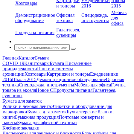
Картриджи
Ежедневники
Школа
Хозтовары
и тонеры
2016
2015
Мебель
Демонстрационное
Офисная
Спецодежда,
для
оборудование
техника
инструменты
офиса
Галантерея,
Продукты питания
сувениры
Главная
Каталог
Бумага
COVID-19
Канцтовары
Бумага
Письменные
принадлежности
Папки и системы
архивации
Хозтовары
Картриджи и тонеры
Ежедневники
2016
Школа 2015
Демонстрационное оборудование
Офисная
техника
Спецодежда, инструменты
Мебель для офиса
Группа
товара из экселя
Новое С
Продукты питания
Галантерея,
сувениры
Бумага для заметок
Ролики и чековая лента
Этикетки и оборудование для
маркировки
Бумага для заметок
Бухгалтерские бланки,
книги
Бумажная продукция
Почтовые конверты и
пакеты
Бумага для офисной техники
Клейкие закладки
Диспенсеры для закладок и блокнотов
Блок-кубики для