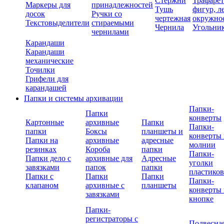
Стержни
Трафаре
Маркеры для
принадлежностей
Тушь
фигур, л
досок
Ручки со
чертежная
окружно
Текстовыделители
стираемыми
Чернила
Угольни
чернилами
Карандаши
Карандаши
механические
Точилки
Грифели для
карандашей
Папки и системы архивации
Папки-
Папки
конверты
Картонные
архивные
Папки
Папки-
папки
Боксы
планшеты и
конверты 
Папки на
архивные
адресные
молнии
резинках
Короба
папки
Папки-
Папки дело с
архивные для
Адресные
уголки
завязками
папок
папки
пластико
Папки с
Папки
Папки
Папки-
клапаном
архивные с
планшеты
конверты 
завязками
кнопке
Папки-
регистраторы с
Подвесна