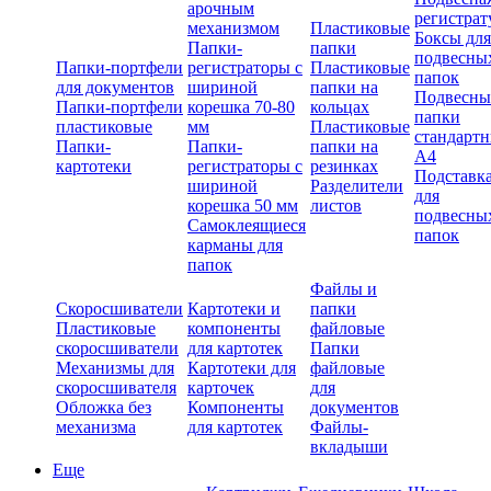
арочным
регистрат
механизмом
Пластиковые
Боксы для
Папки-
папки
подвесны
Папки-портфели
регистраторы с
Пластиковые
папок
для документов
шириной
папки на
Подвесны
Папки-портфели
корешка 70-80
кольцах
папки
пластиковые
мм
Пластиковые
стандарт
Папки-
Папки-
папки на
А4
картотеки
регистраторы с
резинках
Подставк
шириной
Разделители
для
корешка 50 мм
листов
подвесны
Самоклеящиеся
папок
карманы для
папок
Файлы и
Скоросшиватели
Картотеки и
папки
Пластиковые
компоненты
файловые
скоросшиватели
для картотек
Папки
Механизмы для
Картотеки для
файловые
скоросшивателя
карточек
для
Обложка без
Компоненты
документов
механизма
для картотек
Файлы-
вкладыши
Еще