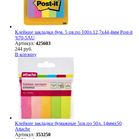
Клейкие закладки бум. 5 цв.по 100л.12,7х44,4мм Post-it
'670-5AU
Артикул:
425603
244 руб.
В корзину
Клейкие закладки бумажные 5цв.по 50л. 14ммх50
Attache
Артикул:
353250