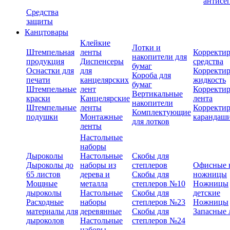
антисе
Средства
защиты
Канцтовары
Клейкие
Лотки и
Штемпельная
ленты
Корректи
накопители для
продукция
Диспенсеры
средства
бумаг
Оснастки для
для
Корректи
Короба для
печати
канцелярских
жидкость
бумаг
Штемпельные
лент
Корректи
Вертикальные
краски
Канцелярские
лента
накопители
Штемпельные
ленты
Корректи
Комплектующие
подушки
Монтажные
карандаш
для лотков
ленты
Настольные
наборы
Дыроколы
Настольные
Скобы для
Дыроколы до
наборы из
степлеров
Офисные 
65 листов
дерева и
Скобы для
ножницы
Мощные
металла
степлеров №10
Ножницы
дыроколы
Настольные
Скобы для
детские
Расходные
наборы
степлеров №23
Ножницы
материалы для
деревянные
Скобы для
Запасные 
дыроколов
Настольные
степлеров №24
наборы