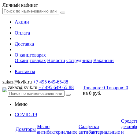
Личный кабинет
Акции
Оплата
Доставка
О канцтоварах
О канцтоварах
Новости
Сотрудники
Вакансии
Контакты
zakaz@kvik.ru
+7 495 649-65-88
zakaz@kvik.ru
+7 495 649-65-88
Товаров:
0
Товаров:
0
на
0 руб.
Меню
COVID-19
Средст
Мыло
Салфетки
дезинф
Дозаторы
антибактериальное
антибактериальные
и