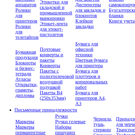
Этикетки для
аппаратов
Диспенсеры
самокопиру
складской и
Ролики
для закладок и
Бухгалтерск
промышленной
для
блокнотов
бланки
маркировки
принтеров
Клейкие
Книги учета
Этикет-лента
Ролики
закладки
для этикет-
для
пистолетов
телетайпов
Бумага для
Почтовые
офисной
Бумажная
конверты и
техники
продукция
пакеты
Цветная бумага
Блокноты
Конверты
для принтера
и бизнес-
Пакеты с
Бумага для
тетради
полиэтиленовой
плоттеров и
Атласы
воздушной
копировальных
Открытки,
подушкой
работ
грамоты,
Пакеты В4
Бумага для
дипломы
(250х353мм)
принтеров А4,
А3
Письменные принадлежности
Ручки
Чернила,
Принадл
Маркеры
Ручки гелевые
тушь,
для черч
Маркеры
Наборы
стержни
Транспо
перманентные
пишущих