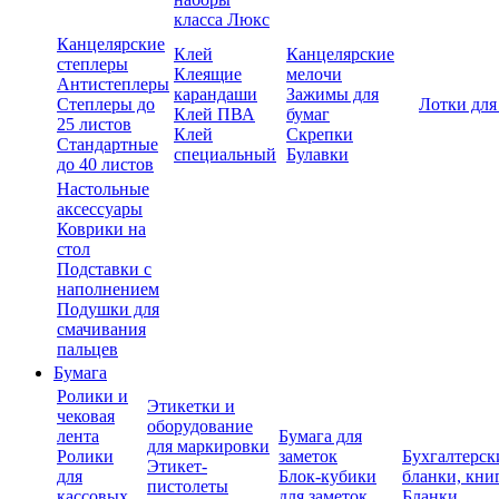
класса Люкс
Канцелярские
Клей
Канцелярские
степлеры
Клеящие
мелочи
Антистеплеры
карандаши
Зажимы для
Степлеры до
Лотки для
Клей ПВА
бумаг
25 листов
Клей
Скрепки
Стандартные
специальный
Булавки
до 40 листов
Настольные
аксессуары
Коврики на
стол
Подставки с
наполнением
Подушки для
смачивания
пальцев
Бумага
Ролики и
Этикетки и
чековая
оборудование
лента
Бумага для
для маркировки
Ролики
заметок
Бухгалтерск
Этикет-
для
Блок-кубики
бланки, кни
пистолеты
кассовых
для заметок
Бланки