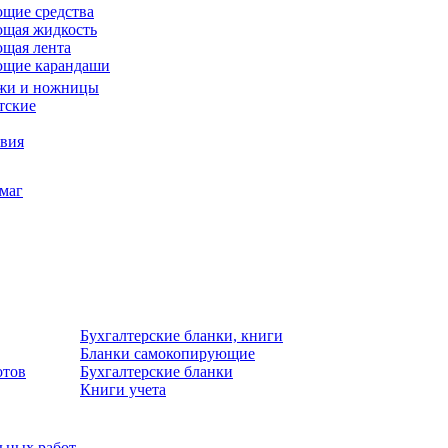
щие средства
щая жидкость
щая лента
ющие карандаши
жи и ножницы
тские
звия
умаг
Бухгалтерские бланки, книги
Бланки самокопирующие
отов
Бухгалтерские бланки
Книги учета
льных работ