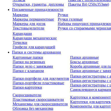
Открытки, грамоты, дипломы
Пакеты В4 (250х353мм)
Письменные принадлежности
Маркеры
Ручки
Маркеры перманентные
Ручки гелевые
Маркеры для досок
Наборы пишущих принадлежн
Текстовыделители
Ручки со стираемыми чернила
Карандаши
Карандаши механические
Точилки
Грифели для карандашей
Папки и системы архивации
Картонные папки
Папки архивные
Папки на резинках
Боксы архивные
Папки дело с завязками
Короба архивные для п
Папки с клапаном
Папки архивные с завя
Папки-регистраторы с
Папки-портфели для документов
Папки-регистраторы с 
Папки-портфели пластиковые
Папки-регистраторы с 
Папки-картотеки
Самоклеящиеся карман
Скоросшиватели
Картотеки и компонент
Пластиковые скоросшиватели
Картотеки для карточек
Механизмы для скоросшивателя
Компоненты для картот
Обложка без механизма