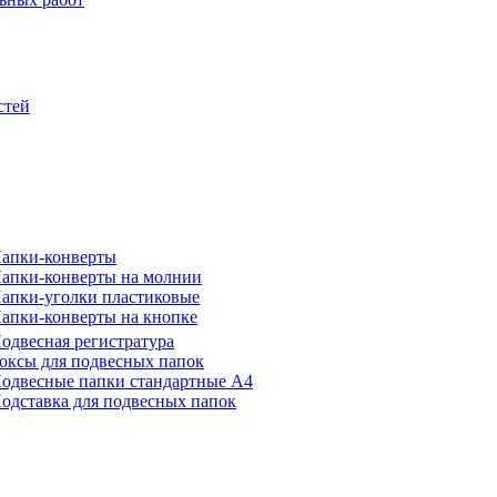
стей
апки-конверты
апки-конверты на молнии
апки-уголки пластиковые
апки-конверты на кнопке
одвесная регистратура
оксы для подвесных папок
одвесные папки стандартные А4
одставка для подвесных папок