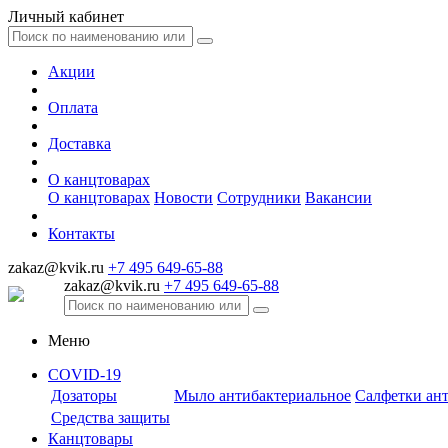
Личный кабинет
Акции
Оплата
Доставка
О канцтоварах
О канцтоварах
Новости
Сотрудники
Вакансии
Контакты
zakaz@kvik.ru
+7 495 649-65-88
zakaz@kvik.ru
+7 495 649-65-88
Меню
COVID-19
Дозаторы
Мыло антибактериальное
Салфетки ан
Средства защиты
Канцтовары