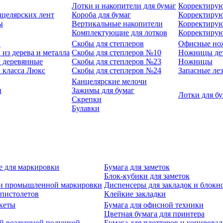
Лотки и накопители для бумаг
Корректирую
нцелярских лент
Короба для бумаг
Корректирую
ы
Вертикальные накопители
Корректирую
Комплектующие для лотков
Корректиру
ы
Скобы для степлеров
Офисные но
из дерева и металла
Скобы для степлеров №10
Ножницы де
 деревянные
Скобы для степлеров №23
Ножницы
 класса Люкс
Скобы для степлеров №24
Запасные ле
Канцелярские мелочи
и
Зажимы для бумаг
Лотки для б
Скрепки
Булавки
е для маркировки
Бумага для заметок
Блок-кубики для заметок
й и промышленной маркировки
Диспенсеры для закладок и блокн
-пистолетов
Клейкие закладки
кеты
Бумага для офисной техники
Цветная бумага для принтера
ой воздушной подушкой
Бумага для плоттеров и копирова