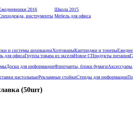
Ежедневники 2016
Школа 2015
Спецодежда, инструменты
Мебель для офиса
пки и системы архивации
Хозтовары
Картриджи и тонеры
Ежедне
ь для офиса
Группа товара из экселя
Новое С
Продукты питания
Г
емы
Доски для информации
Флипчарты, блоки бумаги
Аксессуары 
ставки настольные
Рекламные стойки
Стенды для информации
По
улавка (50шт)