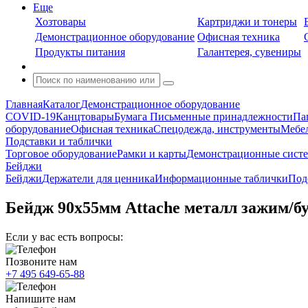
Еще
Хозтовары
Картриджи и тонеры
Демонстрационное оборудование
Офисная техника
Продукты питания
Галантерея, сувениры
Главная
Каталог
Демонстрационное оборудование
COVID-19
Канцтовары
Бумага
Письменные принадлежности
Па
оборудование
Офисная техника
Спецодежда, инструменты
Мебел
Подставки и таблички
Торговое оборудование
Рамки и карты
Демонстрационные сист
Бейджи
Бейджи
Держатели для ценника
Информационные таблички
Под
Бейдж 90х55мм Attache металл зажим/б
Если у вас есть вопросы:
Позвоните нам
+7 495 649-65-88
Напишите нам