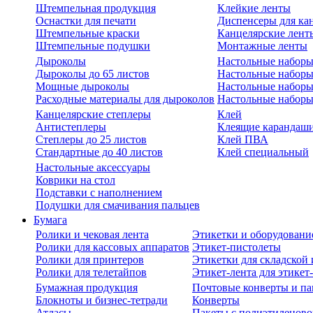
Штемпельная продукция
Клейкие ленты
Оснастки для печати
Диспенсеры для ка
Штемпельные краски
Канцелярские лент
Штемпельные подушки
Монтажные ленты
Дыроколы
Настольные набор
Дыроколы до 65 листов
Настольные наборы 
Мощные дыроколы
Настольные наборы
Расходные материалы для дыроколов
Настольные наборы
Канцелярские степлеры
Клей
Антистеплеры
Клеящие карандаш
Степлеры до 25 листов
Клей ПВА
Стандартные до 40 листов
Клей специальный
Настольные аксессуары
Коврики на стол
Подставки с наполнением
Подушки для смачивания пальцев
Бумага
Ролики и чековая лента
Этикетки и оборудовани
Ролики для кассовых аппаратов
Этикет-пистолеты
Ролики для принтеров
Этикетки для складско
Ролики для телетайпов
Этикет-лента для этикет
Бумажная продукция
Почтовые конверты и па
Блокноты и бизнес-тетради
Конверты
Атласы
Пакеты с полиэтиленов