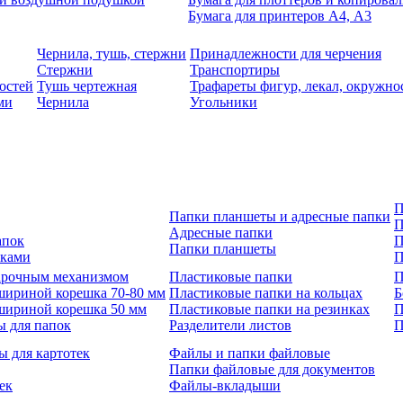
Бумага для принтеров А4, А3
Чернила, тушь, стержни
Принадлежности для черчения
Стержни
Транспортиры
остей
Тушь чертежная
Трафареты фигур, лекал, окружно
ми
Чернила
Угольники
П
Папки планшеты и адресные папки
П
Адресные папки
апок
П
Папки планшеты
зками
П
 арочным механизмом
Пластиковые папки
П
шириной корешка 70-80 мм
Пластиковые папки на кольцах
Б
шириной корешка 50 мм
Пластиковые папки на резинках
П
ы для папок
Разделители листов
П
ы для картотек
Файлы и папки файловые
Папки файловые для документов
ек
Файлы-вкладыши