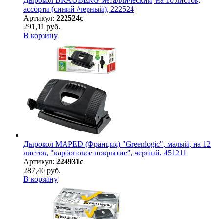
Дырокол BRAUBERG металлический, на 10 листов,
ассорти (синий /черный), 222524
Артикул:
222524с
291,11 руб.
В корзину
Дырокол MAPED (Франция) "Greenlogic", малый, на 12
листов, "карбоновое покрытие", черный, 451211
Артикул:
224931с
287,40 руб.
В корзину