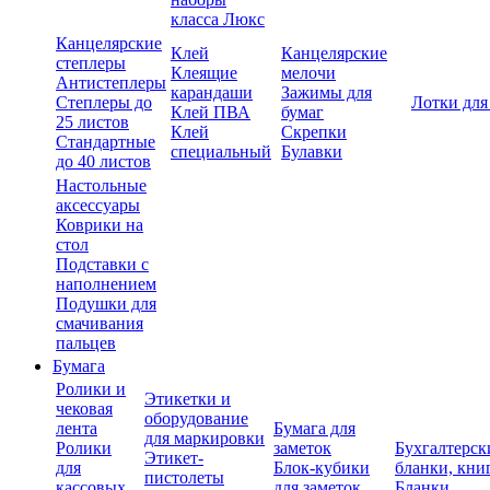
класса Люкс
Канцелярские
Клей
Канцелярские
степлеры
Клеящие
мелочи
Антистеплеры
карандаши
Зажимы для
Степлеры до
Лотки для
Клей ПВА
бумаг
25 листов
Клей
Скрепки
Стандартные
специальный
Булавки
до 40 листов
Настольные
аксессуары
Коврики на
стол
Подставки с
наполнением
Подушки для
смачивания
пальцев
Бумага
Ролики и
Этикетки и
чековая
оборудование
лента
Бумага для
для маркировки
Ролики
заметок
Бухгалтерск
Этикет-
для
Блок-кубики
бланки, кни
пистолеты
кассовых
для заметок
Бланки