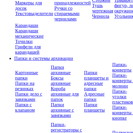
Стержни
Трафаре
Маркеры для
принадлежностей
Тушь
фигур, л
досок
Ручки со
чертежная
окружно
Текстовыделители
стираемыми
Чернила
Угольни
чернилами
Карандаши
Карандаши
механические
Точилки
Грифели для
карандашей
Папки и системы архивации
Папки-
Папки
конверты
Картонные
архивные
Папки
Папки-
папки
Боксы
планшеты и
конверты 
Папки на
архивные
адресные
молнии
резинках
Короба
папки
Папки-
Папки дело с
архивные для
Адресные
уголки
завязками
папок
папки
пластико
Папки с
Папки
Папки
Папки-
клапаном
архивные с
планшеты
конверты 
завязками
кнопке
Папки-
регистраторы с
Подвесна