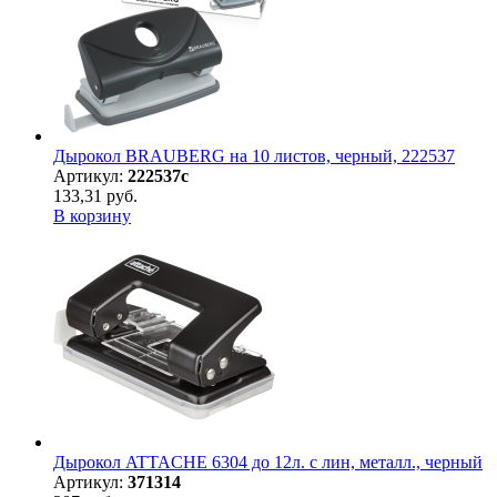
Дырокол BRAUBERG на 10 листов, черный, 222537
Артикул:
222537с
133,31 руб.
В корзину
Дырокол ATTACHE 6304 до 12л. с лин, металл., черный
Артикул:
371314