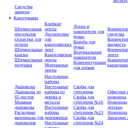
антисе
Средства
защиты
Канцтовары
Клейкие
Лотки и
Штемпельная
ленты
Корректи
накопители для
продукция
Диспенсеры
средства
бумаг
Оснастки для
для
Корректи
Короба для
печати
канцелярских
жидкость
бумаг
Штемпельные
лент
Корректи
Вертикальные
краски
Канцелярские
лента
накопители
Штемпельные
ленты
Корректи
Комплектующие
подушки
Монтажные
карандаш
для лотков
ленты
Настольные
наборы
Дыроколы
Настольные
Скобы для
Дыроколы до
наборы из
степлеров
Офисные 
65 листов
дерева и
Скобы для
ножницы
Мощные
металла
степлеров №10
Ножницы
дыроколы
Настольные
Скобы для
детские
Расходные
наборы
степлеров №23
Ножницы
материалы для
деревянные
Скобы для
Запасные 
дыроколов
Настольные
степлеров №24
наборы