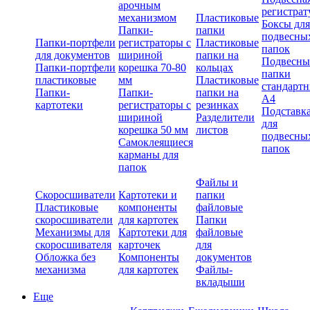
арочным
регистрат
механизмом
Пластиковые
Боксы для
Папки-
папки
подвесны
Папки-портфели
регистраторы с
Пластиковые
папок
для документов
шириной
папки на
Подвесны
Папки-портфели
корешка 70-80
кольцах
папки
пластиковые
мм
Пластиковые
стандарт
Папки-
Папки-
папки на
А4
картотеки
регистраторы с
резинках
Подставк
шириной
Разделители
для
корешка 50 мм
листов
подвесны
Самоклеящиеся
папок
карманы для
папок
Файлы и
Скоросшиватели
Картотеки и
папки
Пластиковые
компоненты
файловые
скоросшиватели
для картотек
Папки
Механизмы для
Картотеки для
файловые
скоросшивателя
карточек
для
Обложка без
Компоненты
документов
механизма
для картотек
Файлы-
вкладыши
Еще