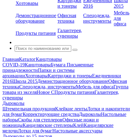
Картриджи
Ежедневники
Школа
Хозтовары
и тонеры
2016
2015
Мебель
Демонстрационное
Офисная
Спецодежда,
для
оборудование
техника
инструменты
офиса
Галантерея,
Продукты питания
сувениры
Главная
Каталог
Канцтовары
COVID-19
Канцтовары
Бумага
Письменные
принадлежности
Папки и системы
архивации
Хозтовары
Картриджи и тонеры
Ежедневники
2016
Школа 2015
Демонстрационное оборудование
Офисная
техника
Спецодежда, инструменты
Мебель для офиса
Группа
товара из экселя
Новое С
Продукты питания
Галантерея,
сувениры
Дыроколы
Штемпельная продукция
Клейкие ленты
Лотки и накопители
для бумаг
Корректирующие средства
Дыроколы
Настольные
наборы
Скобы для степлеров
Офисные ножи и
ножницы
Канцелярские степлеры
Клей
Канцелярские
мелочи
Лотки для бумаг
Настольные аксессуары
Дыроколы до 15 листов