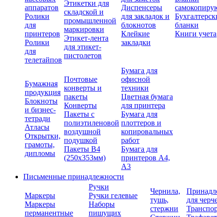
Этикетки для
аппаратов
Диспенсеры
самокопиру
складской и
Ролики
для закладок и
Бухгалтерск
промышленной
для
блокнотов
бланки
маркировки
принтеров
Клейкие
Книги учета
Этикет-лента
Ролики
закладки
для этикет-
для
пистолетов
телетайпов
Бумага для
Почтовые
офисной
Бумажная
конверты и
техники
продукция
пакеты
Цветная бумага
Блокноты
Конверты
для принтера
и бизнес-
Пакеты с
Бумага для
тетради
полиэтиленовой
плоттеров и
Атласы
воздушной
копировальных
Открытки,
подушкой
работ
грамоты,
Пакеты В4
Бумага для
дипломы
(250х353мм)
принтеров А4,
А3
Письменные принадлежности
Ручки
Чернила,
Принадл
Маркеры
Ручки гелевые
тушь,
для черч
Маркеры
Наборы
стержни
Транспо
перманентные
пишущих