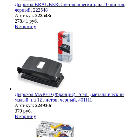
Дырокол BRAUBERG металлический, на 10 листов,
черный, 222548
Артикул:
222548с
278,41 руб.
В корзину
Дырокол MAPED (Франция) "Start", металлический
малый, на 12 листов, черный, 401111
Артикул:
224930с
370 руб.
В корзину