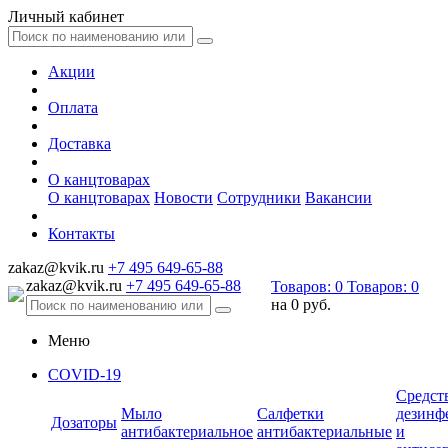
Личный кабинет
Акции
Оплата
Доставка
О канцтоварах
О канцтоварах
Новости
Сотрудники
Вакансии
Контакты
zakaz@kvik.ru
+7 495 649-65-88
zakaz@kvik.ru
+7 495 649-65-88
Товаров:
0
Товаров:
0
на
0 руб.
Меню
COVID-19
Средст
Мыло
Салфетки
дезинф
Дозаторы
антибактериальное
антибактериальные
и