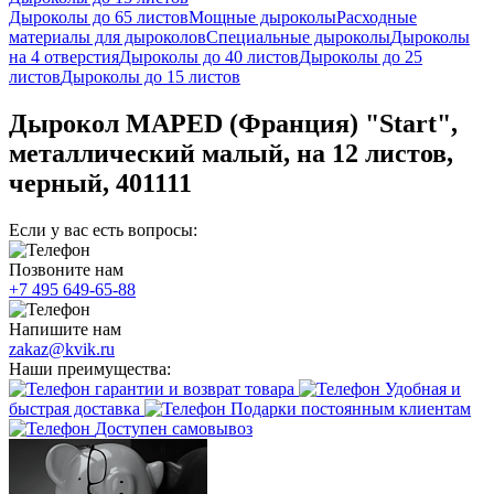
Дыроколы до 65 листов
Мощные дыроколы
Расходные
материалы для дыроколов
Специальные дыроколы
Дыроколы
на 4 отверстия
Дыроколы до 40 листов
Дыроколы до 25
листов
Дыроколы до 15 листов
Дырокол MAPED (Франция) "Start",
металлический малый, на 12 листов,
черный, 401111
Если у вас есть вопросы:
Позвоните нам
+7 495 649-65-88
Напишите нам
zakaz@kvik.ru
Наши преимущества:
гарантии и возврат товара
Удобная и
быстрая доставка
Подарки постоянным клиентам
Доступен самовывоз