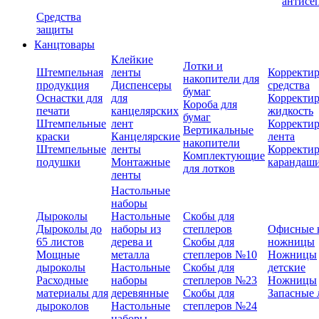
антисе
Средства
защиты
Канцтовары
Клейкие
Лотки и
Штемпельная
ленты
Корректи
накопители для
продукция
Диспенсеры
средства
бумаг
Оснастки для
для
Корректи
Короба для
печати
канцелярских
жидкость
бумаг
Штемпельные
лент
Корректи
Вертикальные
краски
Канцелярские
лента
накопители
Штемпельные
ленты
Корректи
Комплектующие
подушки
Монтажные
карандаш
для лотков
ленты
Настольные
наборы
Дыроколы
Настольные
Скобы для
Дыроколы до
наборы из
степлеров
Офисные 
65 листов
дерева и
Скобы для
ножницы
Мощные
металла
степлеров №10
Ножницы
дыроколы
Настольные
Скобы для
детские
Расходные
наборы
степлеров №23
Ножницы
материалы для
деревянные
Скобы для
Запасные 
дыроколов
Настольные
степлеров №24
наборы