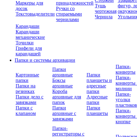
Стержни
Трафаре
Маркеры для
принадлежностей
Тушь
фигур, л
досок
Ручки со
чертежная
окружно
Текстовыделители
стираемыми
Чернила
Угольни
чернилами
Карандаши
Карандаши
механические
Точилки
Грифели для
карандашей
Папки и системы архивации
Папки-
Папки
конверты
Картонные
архивные
Папки
Папки-
папки
Боксы
планшеты и
конверты 
Папки на
архивные
адресные
молнии
резинках
Короба
папки
Папки-
Папки дело с
архивные для
Адресные
уголки
завязками
папок
папки
пластико
Папки с
Папки
Папки
Папки-
клапаном
архивные с
планшеты
конверты 
завязками
кнопке
Папки-
регистраторы с
Подвесна