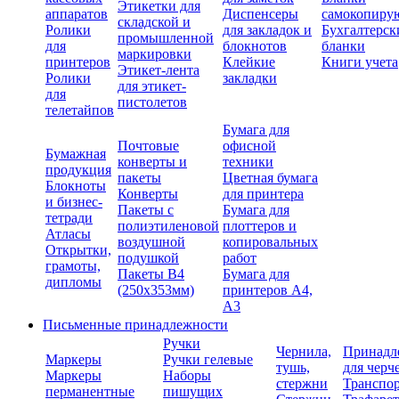
Этикетки для
аппаратов
Диспенсеры
самокопиру
складской и
Ролики
для закладок и
Бухгалтерск
промышленной
для
блокнотов
бланки
маркировки
принтеров
Клейкие
Книги учета
Этикет-лента
Ролики
закладки
для этикет-
для
пистолетов
телетайпов
Бумага для
Почтовые
офисной
Бумажная
конверты и
техники
продукция
пакеты
Цветная бумага
Блокноты
Конверты
для принтера
и бизнес-
Пакеты с
Бумага для
тетради
полиэтиленовой
плоттеров и
Атласы
воздушной
копировальных
Открытки,
подушкой
работ
грамоты,
Пакеты В4
Бумага для
дипломы
(250х353мм)
принтеров А4,
А3
Письменные принадлежности
Ручки
Чернила,
Принадл
Маркеры
Ручки гелевые
тушь,
для черч
Маркеры
Наборы
стержни
Транспо
перманентные
пишущих