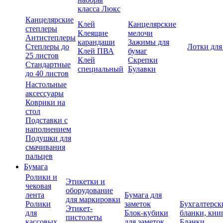
класса Люкс
Канцелярские
Клей
Канцелярские
степлеры
Клеящие
мелочи
Антистеплеры
карандаши
Зажимы для
Степлеры до
Лотки для
Клей ПВА
бумаг
25 листов
Клей
Скрепки
Стандартные
специальный
Булавки
до 40 листов
Настольные
аксессуары
Коврики на
стол
Подставки с
наполнением
Подушки для
смачивания
пальцев
Бумага
Ролики и
Этикетки и
чековая
оборудование
лента
Бумага для
для маркировки
Ролики
заметок
Бухгалтерск
Этикет-
для
Блок-кубики
бланки, кни
пистолеты
кассовых
для заметок
Бланки