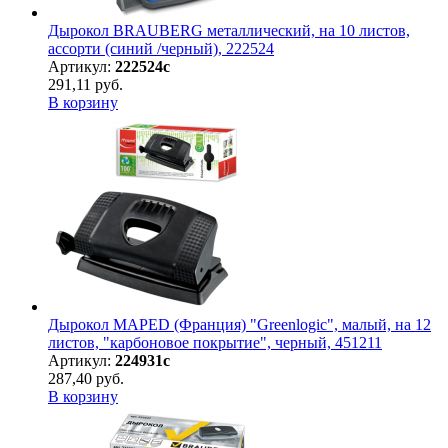
Дырокол BRAUBERG металлический, на 10 листов,
ассорти (синий /черный), 222524
Артикул:
222524с
291,11 руб.
В корзину
Дырокол MAPED (Франция) "Greenlogic", малый, на 12
листов, "карбоновое покрытие", черный, 451211
Артикул:
224931с
287,40 руб.
В корзину