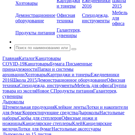
Картриджи
Ежедневники
Школа
Хозтовары
и тонеры
2016
2015
Мебель
Демонстрационное
Офисная
Спецодежда,
для
оборудование
техника
инструменты
офиса
Галантерея,
Продукты питания
сувениры
Главная
Каталог
Канцтовары
COVID-19
Канцтовары
Бумага
Письменные
принадлежности
Папки и системы
архивации
Хозтовары
Картриджи и тонеры
Ежедневники
2016
Школа 2015
Демонстрационное оборудование
Офисная
техника
Спецодежда, инструменты
Мебель для офиса
Группа
товара из экселя
Новое С
Продукты питания
Галантерея,
сувениры
Дыроколы
Штемпельная продукция
Клейкие ленты
Лотки и накопители
для бумаг
Корректирующие средства
Дыроколы
Настольные
наборы
Скобы для степлеров
Офисные ножи и
ножницы
Канцелярские степлеры
Клей
Канцелярские
мелочи
Лотки для бумаг
Настольные аксессуары
Дыроколы до 15 листов