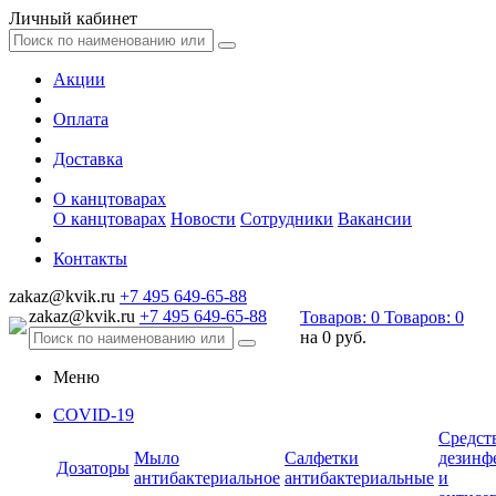
Личный кабинет
Акции
Оплата
Доставка
О канцтоварах
О канцтоварах
Новости
Сотрудники
Вакансии
Контакты
zakaz@kvik.ru
+7 495 649-65-88
zakaz@kvik.ru
+7 495 649-65-88
Товаров:
0
Товаров:
0
на
0 руб.
Меню
COVID-19
Средст
Мыло
Салфетки
дезинф
Дозаторы
антибактериальное
антибактериальные
и