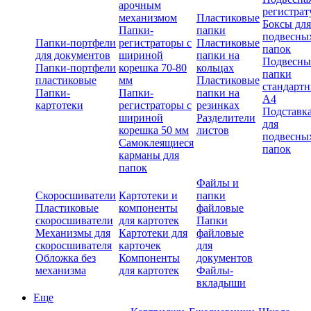
арочным
регистрат
механизмом
Пластиковые
Боксы для
Папки-
папки
подвесны
Папки-портфели
регистраторы с
Пластиковые
папок
для документов
шириной
папки на
Подвесны
Папки-портфели
корешка 70-80
кольцах
папки
пластиковые
мм
Пластиковые
стандарт
Папки-
Папки-
папки на
А4
картотеки
регистраторы с
резинках
Подставк
шириной
Разделители
для
корешка 50 мм
листов
подвесны
Самоклеящиеся
папок
карманы для
папок
Файлы и
Скоросшиватели
Картотеки и
папки
Пластиковые
компоненты
файловые
скоросшиватели
для картотек
Папки
Механизмы для
Картотеки для
файловые
скоросшивателя
карточек
для
Обложка без
Компоненты
документов
механизма
для картотек
Файлы-
вкладыши
Еще