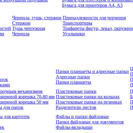
Бумага для принтеров А4, А3
Чернила, тушь, стержни
Принадлежности для черчения
Стержни
Транспортиры
остей
Тушь чертежная
Трафареты фигур, лекал, окружно
ми
Чернила
Угольники
П
Папки планшеты и адресные папки
П
Адресные папки
апок
П
Папки планшеты
зками
П
 арочным механизмом
Пластиковые папки
П
шириной корешка 70-80 мм
Пластиковые папки на кольцах
Б
шириной корешка 50 мм
Пластиковые папки на резинках
П
ы для папок
Разделители листов
П
ы для картотек
Файлы и папки файловые
Папки файловые для документов
ек
Файлы-вкладыши