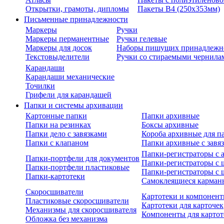
Открытки, грамоты, дипломы
Пакеты В4 (250х353мм)
Письменные принадлежности
Маркеры
Ручки
Маркеры перманентные
Ручки гелевые
Маркеры для досок
Наборы пишущих принадлежн
Текстовыделители
Ручки со стираемыми чернила
Карандаши
Карандаши механические
Точилки
Грифели для карандашей
Папки и системы архивации
Картонные папки
Папки архивные
Папки на резинках
Боксы архивные
Папки дело с завязками
Короба архивные для п
Папки с клапаном
Папки архивные с завя
Папки-регистраторы с
Папки-портфели для документов
Папки-регистраторы с 
Папки-портфели пластиковые
Папки-регистраторы с 
Папки-картотеки
Самоклеящиеся карман
Скоросшиватели
Картотеки и компонент
Пластиковые скоросшиватели
Картотеки для карточек
Механизмы для скоросшивателя
Компоненты для картот
Обложка без механизма