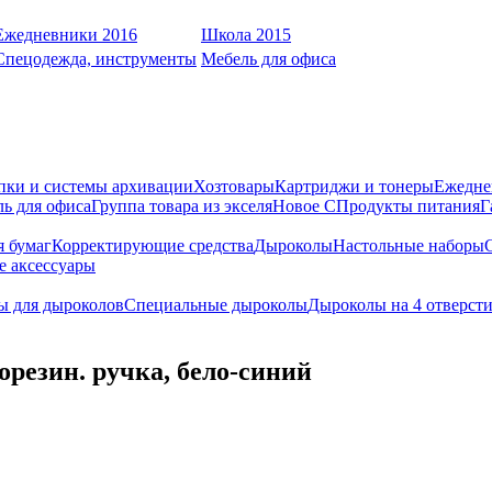
Ежедневники 2016
Школа 2015
Спецодежда, инструменты
Мебель для офиса
пки и системы архивации
Хозтовары
Картриджи и тонеры
Ежедне
ь для офиса
Группа товара из экселя
Новое С
Продукты питания
Г
я бумаг
Корректирующие средства
Дыроколы
Настольные наборы
е аксессуары
ы для дыроколов
Специальные дыроколы
Дыроколы на 4 отверст
рорезин. ручка, бело-синий