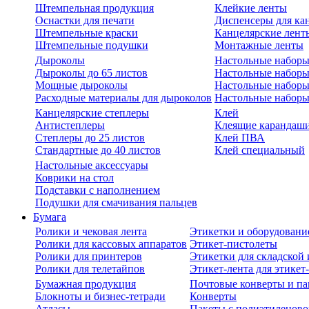
Штемпельная продукция
Клейкие ленты
Оснастки для печати
Диспенсеры для ка
Штемпельные краски
Канцелярские лент
Штемпельные подушки
Монтажные ленты
Дыроколы
Настольные набор
Дыроколы до 65 листов
Настольные наборы 
Мощные дыроколы
Настольные наборы
Расходные материалы для дыроколов
Настольные наборы
Канцелярские степлеры
Клей
Антистеплеры
Клеящие карандаш
Степлеры до 25 листов
Клей ПВА
Стандартные до 40 листов
Клей специальный
Настольные аксессуары
Коврики на стол
Подставки с наполнением
Подушки для смачивания пальцев
Бумага
Ролики и чековая лента
Этикетки и оборудовани
Ролики для кассовых аппаратов
Этикет-пистолеты
Ролики для принтеров
Этикетки для складско
Ролики для телетайпов
Этикет-лента для этикет
Бумажная продукция
Почтовые конверты и па
Блокноты и бизнес-тетради
Конверты
Атласы
Пакеты с полиэтиленов