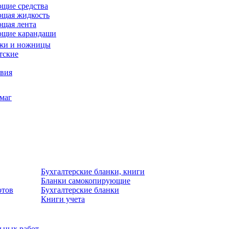
щие средства
щая жидкость
щая лента
ющие карандаши
жи и ножницы
тские
звия
умаг
Бухгалтерские бланки, книги
Бланки самокопирующие
отов
Бухгалтерские бланки
Книги учета
льных работ