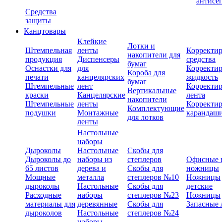
антисе
Средства
защиты
Канцтовары
Клейкие
Лотки и
Штемпельная
ленты
Корректи
накопители для
продукция
Диспенсеры
средства
бумаг
Оснастки для
для
Корректи
Короба для
печати
канцелярских
жидкость
бумаг
Штемпельные
лент
Корректи
Вертикальные
краски
Канцелярские
лента
накопители
Штемпельные
ленты
Корректи
Комплектующие
подушки
Монтажные
карандаш
для лотков
ленты
Настольные
наборы
Дыроколы
Настольные
Скобы для
Дыроколы до
наборы из
степлеров
Офисные 
65 листов
дерева и
Скобы для
ножницы
Мощные
металла
степлеров №10
Ножницы
дыроколы
Настольные
Скобы для
детские
Расходные
наборы
степлеров №23
Ножницы
материалы для
деревянные
Скобы для
Запасные 
дыроколов
Настольные
степлеров №24
наборы