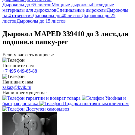
Дыроколы до 65 листов
Мощные дыроколы
Расходные
материалы для дыроколов
Специальные дыроколы
Дыроколы
на 4 отверстия
Дыроколы до 40 листов
Дыроколы до 25
листов
Дыроколы до 15 листов
Дырокол MAPED 339410 до 3 лист.для
подшив.в папку-рег
Если у вас есть вопросы:
Позвоните нам
+7 495 649-65-88
Напишите нам
zakaz@kvik.ru
Наши преимущества:
гарантии и возврат товара
Удобная и
быстрая доставка
Подарки постоянным клиентам
Доступен самовывоз