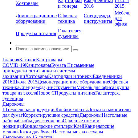
Картриджи
Ежедневники
Школа
Хозтовары
и тонеры
2016
2015
Мебель
Демонстрационное
Офисная
Спецодежда,
для
оборудование
техника
инструменты
офиса
Галантерея,
Продукты питания
сувениры
Главная
Каталог
Канцтовары
COVID-19
Канцтовары
Бумага
Письменные
принадлежности
Папки и системы
архивации
Хозтовары
Картриджи и тонеры
Ежедневники
2016
Школа 2015
Демонстрационное оборудование
Офисная
техника
Спецодежда, инструменты
Мебель для офиса
Группа
товара из экселя
Новое С
Продукты питания
Галантерея,
сувениры
Дыроколы
Штемпельная продукция
Клейкие ленты
Лотки и накопители
для бумаг
Корректирующие средства
Дыроколы
Настольные
наборы
Скобы для степлеров
Офисные ножи и
ножницы
Канцелярские степлеры
Клей
Канцелярские
мелочи
Лотки для бумаг
Настольные аксессуары
Дыроколы до 15 листов