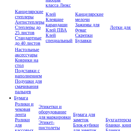
класса Люкс
Канцелярские
Клей
Канцелярские
степлеры
Клеящие
мелочи
Антистеплеры
карандаши
Зажимы для
Степлеры до
Лотки для
Клей ПВА
бумаг
25 листов
Клей
Скрепки
Стандартные
специальный
Булавки
до 40 листов
Настольные
аксессуары
Коврики на
стол
Подставки с
наполнением
Подушки для
смачивания
пальцев
Бумага
Ролики и
Этикетки и
чековая
оборудование
лента
Бумага для
для маркировки
Ролики
заметок
Бухгалтерск
Этикет-
для
Блок-кубики
бланки, кни
пистолеты
кассовых
для заметок
Бланки