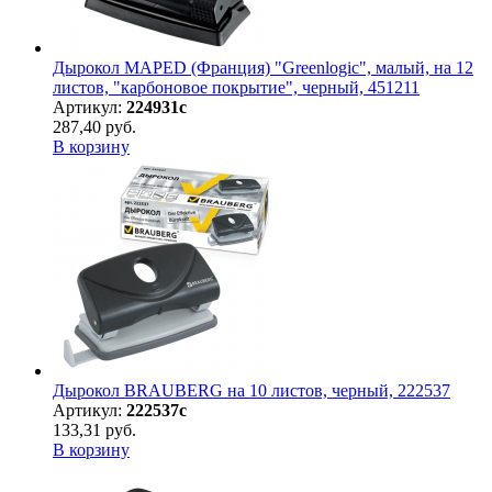
Дырокол MAPED (Франция) "Greenlogic", малый, на 12
листов, "карбоновое покрытие", черный, 451211
Артикул:
224931с
287,40 руб.
В корзину
Дырокол BRAUBERG на 10 листов, черный, 222537
Артикул:
222537с
133,31 руб.
В корзину