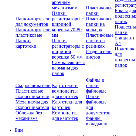
арочным
регистрат
механизмом
Пластиковые
Боксы для
Папки-
папки
подвесны
Папки-портфели
регистраторы с
Пластиковые
папок
для документов
шириной
папки на
Подвесны
Папки-портфели
корешка 70-80
кольцах
папки
пластиковые
мм
Пластиковые
стандарт
Папки-
Папки-
папки на
А4
картотеки
регистраторы с
резинках
Подставк
шириной
Разделители
для
корешка 50 мм
листов
подвесны
Самоклеящиеся
папок
карманы для
папок
Файлы и
Скоросшиватели
Картотеки и
папки
Пластиковые
компоненты
файловые
скоросшиватели
для картотек
Папки
Механизмы для
Картотеки для
файловые
скоросшивателя
карточек
для
Обложка без
Компоненты
документов
механизма
для картотек
Файлы-
вкладыши
Еще