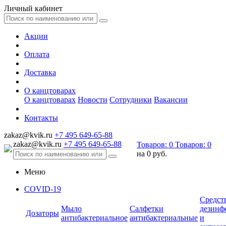
Личный кабинет
Акции
Оплата
Доставка
О канцтоварах
О канцтоварах
Новости
Сотрудники
Вакансии
Контакты
zakaz@kvik.ru
+7 495 649-65-88
zakaz@kvik.ru
+7 495 649-65-88
Товаров:
0
Товаров:
0
на
0 руб.
Меню
COVID-19
Средст
Мыло
Салфетки
дезинф
Дозаторы
антибактериальное
антибактериальные
и