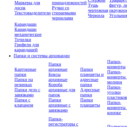
Стержни
Трафаре
Маркеры для
принадлежностей
Тушь
фигур, л
досок
Ручки со
чертежная
окружно
Текстовыделители
стираемыми
Чернила
Угольни
чернилами
Карандаши
Карандаши
механические
Точилки
Грифели для
карандашей
Папки и системы архивации
Папки-
Папки
конверты
Картонные
архивные
Папки
Папки-
папки
Боксы
планшеты и
конверты 
Папки на
архивные
адресные
молнии
резинках
Короба
папки
Папки-
Папки дело с
архивные для
Адресные
уголки
завязками
папок
папки
пластико
Папки с
Папки
Папки
Папки-
клапаном
архивные с
планшеты
конверты 
завязками
кнопке
Папки-
регистраторы с
Подвесна