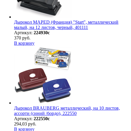
Дырокол MAPED (Франция) "Start", металлический
малый, на 12 листов, черный, 401111
Артикул:
224930с
370 руб.
В корзину
Дырокол BRAUBERG металлический, на 10 листов,
ассорти (синий /бордо), 222550
Артикул:
222550с
294,03 руб.
В корзину